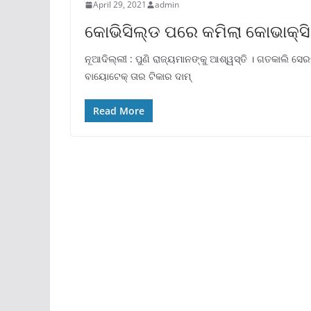
April 29, 2021
admin
କୋଭିସିଲ୍ଡ ପରେ କମିଲା କୋଭାକ୍ସି
ନୂଆଦିଲ୍ଲୀ : ପୁଣି ରାଜ୍ୟମାନଙ୍କୁ ଆଶ୍ୱସ୍ତି । ଗତକାଲି 
ବାୟୋଟେକ୍ ତାର ଟିକାର ଦାମ୍
Read More