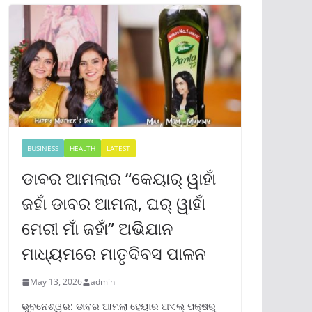
BUSINESS
HEALTH
LATEST
ଡାବର ଆମଲାର “କେୟାର୍ ୱାହାଁ
ଜହାଁ ଡାବର ଆମଲା, ଘର୍ ୱାହାଁ
ମେରୀ ମାଁ ଜହାଁ” ଅଭିଯାନ
ମାଧ୍ୟମରେ ମାତୃଦିବସ ପାଳନ
May 13, 2026
admin
ଭୁବନେଶ୍ୱର: ଡାବର ଆମଲା ହେୟାର ଅଏଲ୍ ପକ୍ଷରୁ