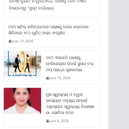
ଇନଷ୍ଟିଚ୍ୟୁଟ୍‌’ (ଟିୱାଇଆଇ), ପକ୍ଷରୁ ଚଳିତ ବର୍ଷର
ବିଷୟବସ୍ତୁ “ସୁସ୍ଥ ବାର୍ଦ୍ଧକ୍ୟ
ଟାଟା ଷ୍ଟିଲ୍‌ କଳିଙ୍ଗନଗର ପକ୍ଷରୁ ମେଗା ରକ୍ତଦାନ
ଶିବିରରେ ୨୮୦ ୟୁନିଟ୍‌ ରକ୍ତ ସଂଗୃହୀତ
June 19, 2026
ଟାଟା ଏଆଇଜି ପକ୍ଷରୁ
ମେଡିକେୟାର ରିଜର୍ଭ ସୁପର ଟପ୍‌-
ଅପ୍ ପ୍ଲାନ୍‌ର ଶୁଭାରମ୍ଭ
June 10, 2026
ମୁଖ ସ୍ୱାସ୍ଥ୍ୟ ଓ ତ୍ୱଚା
ସମସ୍ୟାର ଅଦୃଶ୍ୟ ସମ୍ପର୍କ
:ପ୍ରଖ୍ୟାତ ସ୍ୱାସ୍ଥ୍ୟ ବିଶେଷଜ୍ଞ
ଡା. ସୋନିଆ ଦତ୍ତ
June 8, 2026