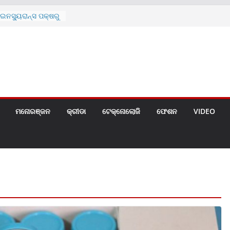
ନସ୍ୟୁରାନ୍ସ ପକ୍ଷରୁ
 ନେଇ ପ୍ରସ୍ତୁତ ନୂଆ
ନ୍ମୋଚିତ
ାରଙ୍କୁ ଚେୟାର ମାଡ଼
ରେ ସ୍କୁଲ ଛୁଟି
ୁଣୀର ମୃତ୍ୟୁ
଼ିତଙ୍କୁ ହତ୍ୟା,
ଆକ୍ରମଣର ଧମକ
ମନୋରଞ୍ଜନ
କ୍ରୀଡା
ଟେକ୍ନୋଲୋଜି
ଫେଶନ
VIDEO