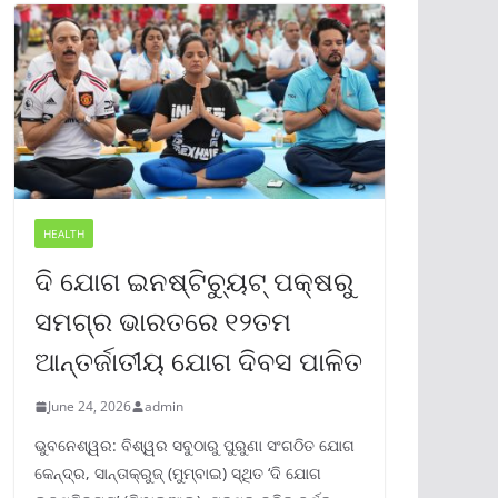
HEALTH
ଦି ଯୋଗ ଇନଷ୍ଟିଚ୍ୟୁଟ୍ ପକ୍ଷରୁ
ସମଗ୍ର ଭାରତରେ ୧୨ତମ
ଆନ୍ତର୍ଜାତୀୟ ଯୋଗ ଦିବସ ପାଳିତ
June 24, 2026
admin
ଭୁବନେଶ୍ୱର: ବିଶ୍ୱର ସବୁଠାରୁ ପୁରୁଣା ସଂଗଠିତ ଯୋଗ
କେନ୍ଦ୍ର, ସାନ୍ତାକ୍ରୁଜ୍ (ମୁମ୍ବାଇ) ସ୍ଥିତ ‘ଦି ଯୋଗ