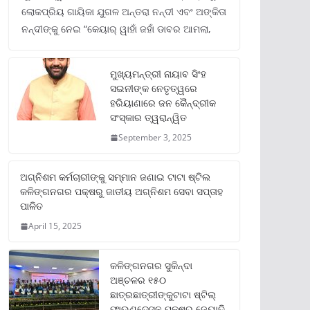
ଲୋକପ୍ରିୟ ଗାୟିକା ଯୁଗଳ ଅନ୍ତରା ନନ୍ଦୀ ଏବଂ ଅଙ୍କିତା
ନନ୍ଦୀଙ୍କୁ ନେଇ “କେୟାର୍ ୱାହାଁ ଜହାଁ ଡାବର ଆମଲା,
ମୁଖ୍ୟମନ୍ତ୍ରୀ ନାୟାବ ସିଂହ
ସଇନୀଙ୍କ ନେତୃତ୍ୱରେ
ହରିୟାଣାରେ ଜନ କୈନ୍ଦ୍ରୀକ
ସଂସ୍କାର ତ୍ୱରାନ୍ୱିତ
September 3, 2025
ଅଗ୍ନିଶମ କର୍ମଚାରୀଙ୍କୁ ସମ୍ମାନ ଜଣାଇ ଟାଟା ଷ୍ଟିଲ
କଳିଙ୍ଗନଗର ପକ୍ଷରୁ ଜାତୀୟ ଅଗ୍ନିଶମ ସେବା ସପ୍ତାହ
ପାଳିତ
April 15, 2025
କଳିଙ୍ଗନଗର ସୁକିନ୍ଦା
ଅଞ୍ଚଳର ୧୫୦
ଛାତ୍ରଛାତ୍ରୀଙ୍କୁଟାଟା ଷ୍ଟିଲ୍
ଫାଉଣ୍ଡେସନ ପକ୍ଷରୁ ଜ୍ୟୋତି