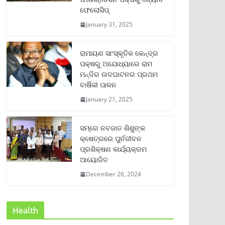
ଫେଲୋସିପ୍‌
January 31, 2025
ରାମାୟଣ ସାଂସ୍କୃତିକ କେନ୍ଦ୍ର
ପକ୍ଷରୁ ଅଯୋଧ୍ୟାରେ ରାମ
ମନ୍ଦିର ଉଦଘାଟନର ପ୍ରଥମ
ବାର୍ଷିକୀ ପାଳନ
January 21, 2025
ସମ୍‌ରେ ନବଜାତ ଶିଶୁଙ୍କ
କ୍ଷେତ୍ରରେ ପୁର୍ନଜୀବନ
ପ୍ରଶିକ୍ଷଣ କାର୍ଯ୍ୟକ୍ରମ
ଆୟୋଜିତ
December 26, 2024
Health