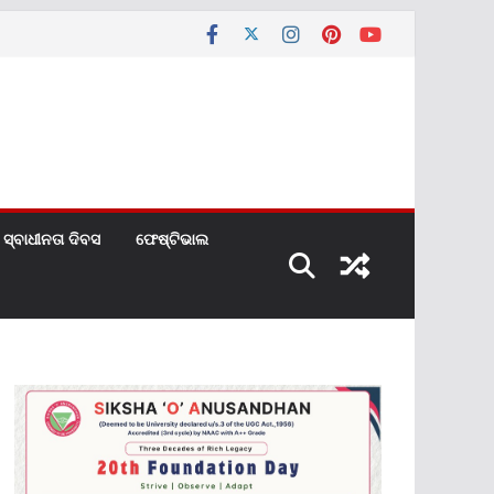
ସ୍ବାଧୀନତା ଦିବସ
ଫେଷ୍ଟିଭାଲ