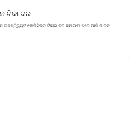
ନ ଟିକା ଦର
ସେରମ ଇନଷ୍ଟିଚ୍ୟୁଟ କୋଭିସିଲ୍ଡ ଟିକାର ଦର କମାଇବା ପରେ ଆଜି ଭାରତ