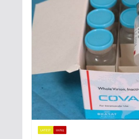
LATEST
ଜାତୀୟ