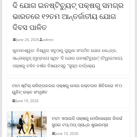
ଦି ଯୋଗ ଇନଷ୍ଟିଚ୍ୟୁଟ୍ ପକ୍ଷରୁ ସମଗ୍ର
ଭାରତରେ ୧୨ତମ ଆନ୍ତର୍ଜାତୀୟ ଯୋଗ
ଦିବସ ପାଳିତ
June 24, 2026
admin
ଭୁବନେଶ୍ୱର: ବିଶ୍ୱର ସବୁଠାରୁ ପୁରୁଣା ସଂଗଠିତ ଯୋଗ କେନ୍ଦ୍ର,
ସାନ୍ତାକ୍ରୁଜ୍ (ମୁମ୍ବାଇ) ସ୍ଥିତ ‘ଦି ଯୋଗ ଇନଷ୍ଟିଚ୍ୟୁଟ୍‌’ (ଟିୱାଇଆଇ),
ପକ୍ଷରୁ ଚଳିତ ବର୍ଷର ବିଷୟବସ୍ତୁ “ସୁସ୍ଥ ବାର୍ଦ୍ଧକ୍ୟ
ଟାଟା ଷ୍ଟିଲ୍‌ କଳିଙ୍ଗନଗର ପକ୍ଷରୁ ମେଗା ରକ୍ତଦାନ ଶିବିରରେ ୨୮୦
ୟୁନିଟ୍‌ ରକ୍ତ ସଂଗୃହୀତ
June 19, 2026
ଟାଟା ଏଆଇଜି ପକ୍ଷରୁ ମେଡିକେୟାର ରିଜର୍ଭ
ସୁପର ଟପ୍‌-ଅପ୍ ପ୍ଲାନ୍‌ର ଶୁଭାରମ୍ଭ
June 10, 2026