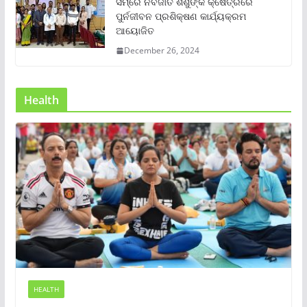
ସମ୍‌ରେ ନବଜାତ ଶିଶୁଙ୍କ କ୍ଷେତ୍ରରେ
ପୁର୍ନଜୀବନ ପ୍ରଶିକ୍ଷଣ କାର୍ଯ୍ୟକ୍ରମ
ଆୟୋଜିତ
December 26, 2024
Health
HEALTH