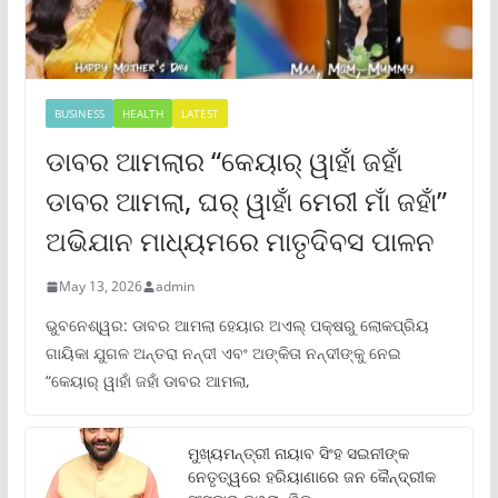
BUSINESS
HEALTH
LATEST
ଡାବର ଆମଲାର “କେୟାର୍ ୱାହାଁ ଜହାଁ
ଡାବର ଆମଲା, ଘର୍ ୱାହାଁ ମେରୀ ମାଁ ଜହାଁ”
ଅଭିଯାନ ମାଧ୍ୟମରେ ମାତୃଦିବସ ପାଳନ
May 13, 2026
admin
ଭୁବନେଶ୍ୱର: ଡାବର ଆମଲା ହେୟାର ଅଏଲ୍ ପକ୍ଷରୁ ଲୋକପ୍ରିୟ
ଗାୟିକା ଯୁଗଳ ଅନ୍ତରା ନନ୍ଦୀ ଏବଂ ଅଙ୍କିତା ନନ୍ଦୀଙ୍କୁ ନେଇ
“କେୟାର୍ ୱାହାଁ ଜହାଁ ଡାବର ଆମଲା,
ମୁଖ୍ୟମନ୍ତ୍ରୀ ନାୟାବ ସିଂହ ସଇନୀଙ୍କ
ନେତୃତ୍ୱରେ ହରିୟାଣାରେ ଜନ କୈନ୍ଦ୍ରୀକ