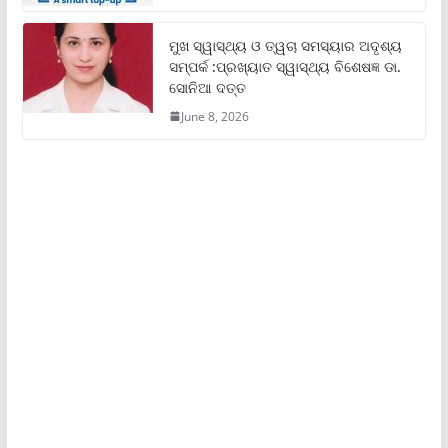
ମୁଖ ସ୍ୱାସ୍ଥ୍ୟ ଓ ତ୍ୱଚା ସମସ୍ୟାର ଅଦୃଶ୍ୟ
ସମ୍ପର୍କ :ପ୍ରଖ୍ୟାତ ସ୍ୱାସ୍ଥ୍ୟ ବିଶେଷଜ୍ଞ ଡା.
ସୋନିଆ ଦତ୍ତ
June 8, 2026