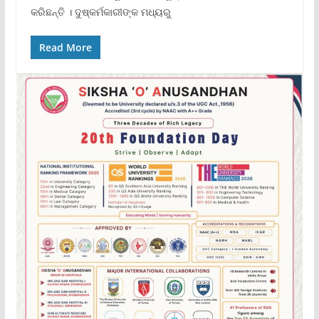
କରିଛନ୍ତି । ଦୁଷ୍କର୍ମକାରୀଙ୍କ ମଧ୍ୟରୁ
Read More