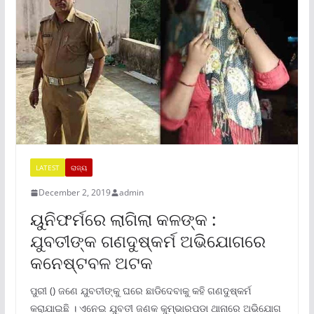
LATEST
ରାଜ୍ୟ
December 2, 2019
admin
ୟୁନିଫର୍ମରେ ଲାଗିଲା କଳଙ୍କ :
ଯୁବତୀଙ୍କ ଗଣଦୁଷ୍କର୍ମ ଅଭିଯୋଗରେ
କନେଷ୍ଟବଳ ଅଟକ
ପୁରୀ () ଜଣେ ଯୁବତୀଙ୍କୁ ଘରେ ଛାଡିଦେବାକୁ କହି ଗଣଦୁଷ୍କର୍ମ
କରାଯାଇଛି । ଏନେଇ ଯୁବତୀ ଜଣକ କୁମ୍ଭାରପଡା ଥାନାରେ ଅଭିଯୋଗ