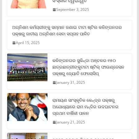
ସଂସ୍କାର ତ୍ୱରାନ୍ୱିତ
September 3, 2025
ଅଗ୍ନିଶମ କର୍ମଚାରୀଙ୍କୁ ସମ୍ମାନ ଜଣାଇ ଟାଟା ଷ୍ଟିଲ କଳିଙ୍ଗନଗର
ପକ୍ଷରୁ ଜାତୀୟ ଅଗ୍ନିଶମ ସେବା ସପ୍ତାହ ପାଳିତ
April 15, 2025
କଳିଙ୍ଗନଗର ସୁକିନ୍ଦା ଅଞ୍ଚଳର ୧୫୦
ଛାତ୍ରଛାତ୍ରୀଙ୍କୁଟାଟା ଷ୍ଟିଲ୍ ଫାଉଣ୍ଡେସନ
ପକ୍ଷରୁ ଜ୍ୟୋତି ଫେଲୋସିପ୍‌
January 31, 2025
ରାମାୟଣ ସାଂସ୍କୃତିକ କେନ୍ଦ୍ର ପକ୍ଷରୁ
ଅଯୋଧ୍ୟାରେ ରାମ ମନ୍ଦିର ଉଦଘାଟନର
ପ୍ରଥମ ବାର୍ଷିକୀ ପାଳନ
January 21, 2025