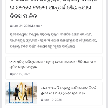
ଭାରତରେ ୧୨ତମ ଆନ୍ତର୍ଜାତୀୟ ଯୋଗ
ଦିବସ ପାଳିତ
June 24, 2026
admin
ଭୁବନେଶ୍ୱର: ବିଶ୍ୱର ସବୁଠାରୁ ପୁରୁଣା ସଂଗଠିତ ଯୋଗ କେନ୍ଦ୍ର,
ସାନ୍ତାକ୍ରୁଜ୍ (ମୁମ୍ବାଇ) ସ୍ଥିତ ‘ଦି ଯୋଗ ଇନଷ୍ଟିଚ୍ୟୁଟ୍‌’ (ଟିୱାଇଆଇ),
ପକ୍ଷରୁ ଚଳିତ ବର୍ଷର ବିଷୟବସ୍ତୁ “ସୁସ୍ଥ ବାର୍ଦ୍ଧକ୍ୟ
ଟାଟା ଷ୍ଟିଲ୍‌ କଳିଙ୍ଗନଗର ପକ୍ଷରୁ ମେଗା ରକ୍ତଦାନ ଶିବିରରେ ୨୮୦
ୟୁନିଟ୍‌ ରକ୍ତ ସଂଗୃହୀତ
June 19, 2026
ଟାଟା ଏଆଇଜି ପକ୍ଷରୁ ମେଡିକେୟାର ରିଜର୍ଭ
ସୁପର ଟପ୍‌-ଅପ୍ ପ୍ଲାନ୍‌ର ଶୁଭାରମ୍ଭ
June 10, 2026