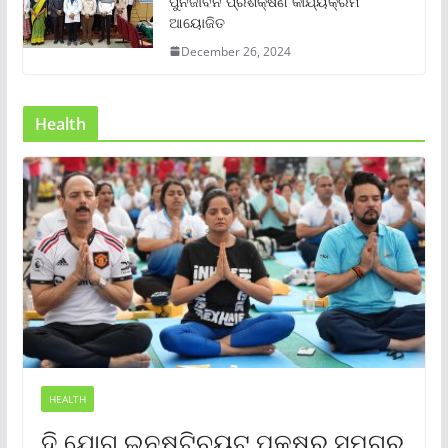
ପୁର୍ନଜୀବନ ପ୍ରଶିକ୍ଷଣ କାର୍ଯ୍ୟକ୍ରମ
ଆୟୋଜିତ
December 26, 2024
Health
HEALTH
ଦି ଯୋଗ ଇନଷ୍ଟିଚ୍ୟୁଟ୍ ପକ୍ଷରୁ ସମଗ୍ର