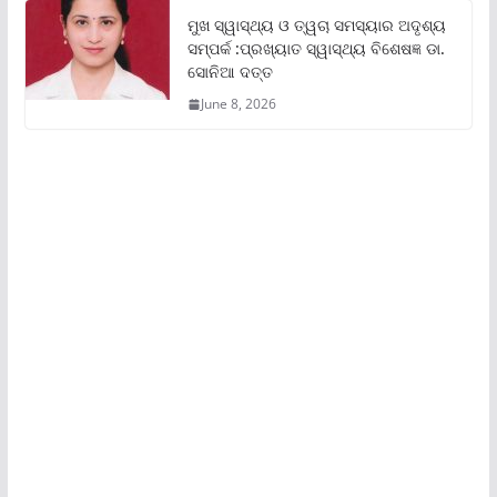
ମୁଖ ସ୍ୱାସ୍ଥ୍ୟ ଓ ତ୍ୱଚା ସମସ୍ୟାର ଅଦୃଶ୍ୟ
ସମ୍ପର୍କ :ପ୍ରଖ୍ୟାତ ସ୍ୱାସ୍ଥ୍ୟ ବିଶେଷଜ୍ଞ ଡା.
ସୋନିଆ ଦତ୍ତ
June 8, 2026