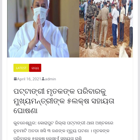
LATEST
ରାଜ୍ୟ
April 16, 2021
admin
ପଟ୍ଟାଙ୍ଗୀ ମୃତକଙ୍କ ପରିବାରକୁ
ମୁଖ୍ୟମନ୍ତ୍ରୀଙ୍କ ୫ଲକ୍ଷ ସହାୟତା
ଘୋଷଣା
ଭୁବନେଶ୍ୱର: କୋରାପୁଟ ଜିଲ୍ଲା ପଟ୍ଟାଙ୍ଗୀ ଥାନା ଅଞ୍ଚଳରେ
ଚୂନମାଟି ଅତଡା ଖସି ୩ ଜଣଙ୍କ ମୃତ୍ୟୁ ଘଟଣା । ମୃତକଙ୍କ
ପରିବାରକୁ ୫ଲକ୍ଷ ଲେଖାଏଁ ସହାୟତା ରାଶି