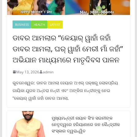
BUSINESS
HEALTH
LATEST
ଡାବର ଆମଲାର “କେୟାର୍ ୱାହାଁ ଜହାଁ
ଡାବର ଆମଲା, ଘର୍ ୱାହାଁ ମେରୀ ମାଁ ଜହାଁ”
ଅଭିଯାନ ମାଧ୍ୟମରେ ମାତୃଦିବସ ପାଳନ
May 13, 2026
admin
ଭୁବନେଶ୍ୱର: ଡାବର ଆମଲା ହେୟାର ଅଏଲ୍ ପକ୍ଷରୁ ଲୋକପ୍ରିୟ
ଗାୟିକା ଯୁଗଳ ଅନ୍ତରା ନନ୍ଦୀ ଏବଂ ଅଙ୍କିତା ନନ୍ଦୀଙ୍କୁ ନେଇ
“କେୟାର୍ ୱାହାଁ ଜହାଁ ଡାବର ଆମଲା,
ମୁଖ୍ୟମନ୍ତ୍ରୀ ନାୟାବ ସିଂହ ସଇନୀଙ୍କ
ନେତୃତ୍ୱରେ ହରିୟାଣାରେ ଜନ କୈନ୍ଦ୍ରୀକ
ସଂସ୍କାର ତ୍ୱରାନ୍ୱିତ