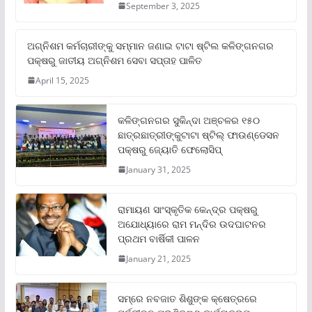
September 3, 2025
ଅଗ୍ନିଶମ କର୍ମଚାରୀଙ୍କୁ ସମ୍ମାନ ଜଣାଇ ଟାଟା ଷ୍ଟିଲ କଳିଙ୍ଗନଗର
ପକ୍ଷରୁ ଜାତୀୟ ଅଗ୍ନିଶମ ସେବା ସପ୍ତାହ ପାଳିତ
April 15, 2025
କଳିଙ୍ଗନଗର ସୁକିନ୍ଦା ଅଞ୍ଚଳର ୧୫୦
ଛାତ୍ରଛାତ୍ରୀଙ୍କୁଟାଟା ଷ୍ଟିଲ୍ ଫାଉଣ୍ଡେସନ
ପକ୍ଷରୁ ଜ୍ୟୋତି ଫେଲୋସିପ୍‌
January 31, 2025
ରାମାୟଣ ସାଂସ୍କୃତିକ କେନ୍ଦ୍ର ପକ୍ଷରୁ
ଅଯୋଧ୍ୟାରେ ରାମ ମନ୍ଦିର ଉଦଘାଟନର
ପ୍ରଥମ ବାର୍ଷିକୀ ପାଳନ
January 21, 2025
ସମ୍‌ରେ ନବଜାତ ଶିଶୁଙ୍କ କ୍ଷେତ୍ରରେ