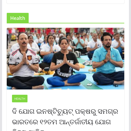
Health
HEALTH
ଦି ଯୋଗ ଇନଷ୍ଟିଚ୍ୟୁଟ୍ ପକ୍ଷରୁ ସମଗ୍ର
ଭାରତରେ ୧୨ତମ ଆନ୍ତର୍ଜାତୀୟ ଯୋଗ