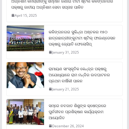
ଅଗ୍ନିଶମ କର୍ମଚାରୀଙ୍କୁ ସମ୍ମାନ ଜଣାଇ ଟାଟା ଷ୍ଟିଲ କଳିଙ୍ଗନଗର
ପକ୍ଷରୁ ଜାତୀୟ ଅଗ୍ନିଶମ ସେବା ସପ୍ତାହ ପାଳିତ
April 15, 2025
କଳିଙ୍ଗନଗର ସୁକିନ୍ଦା ଅଞ୍ଚଳର ୧୫୦
ଛାତ୍ରଛାତ୍ରୀଙ୍କୁଟାଟା ଷ୍ଟିଲ୍ ଫାଉଣ୍ଡେସନ
ପକ୍ଷରୁ ଜ୍ୟୋତି ଫେଲୋସିପ୍‌
January 31, 2025
ରାମାୟଣ ସାଂସ୍କୃତିକ କେନ୍ଦ୍ର ପକ୍ଷରୁ
ଅଯୋଧ୍ୟାରେ ରାମ ମନ୍ଦିର ଉଦଘାଟନର
ପ୍ରଥମ ବାର୍ଷିକୀ ପାଳନ
January 21, 2025
ସମ୍‌ରେ ନବଜାତ ଶିଶୁଙ୍କ କ୍ଷେତ୍ରରେ
ପୁର୍ନଜୀବନ ପ୍ରଶିକ୍ଷଣ କାର୍ଯ୍ୟକ୍ରମ
ଆୟୋଜିତ
December 26, 2024