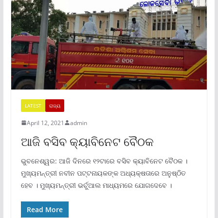
LATEST
ରାଜ୍ୟ
April 12, 2021
admin
ଆଜି ବସିବ କ୍ୟାବିନେଟ ବୈଠକ
ଭୁବନେଶ୍ୱର: ଆଜି ଦିନରେ ୧୨ଟାରେ ବସିବ କ୍ୟାବିନେଟ ବୈଠକ ।
ମୁଖ୍ୟମନ୍ତ୍ରୀ ନବୀନ ପଟ୍ଟନାୟକଙ୍କ ଅଧ୍ୟକ୍ଷତାରେ ଅନୁଷ୍ଠିତ
ହେବ । ମୁଖ୍ୟମନ୍ତ୍ରୀ ଭର୍ଚୁଆଲ ମାଧ୍ୟମରେ ଯୋଗଦେବେ ।
Read More