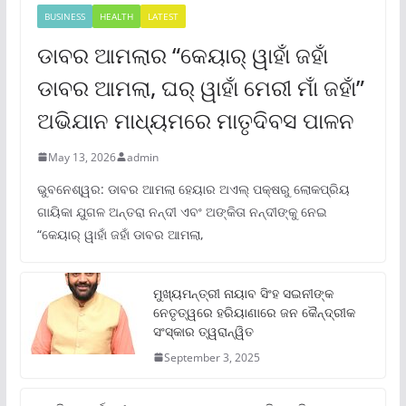
BUSINESS
HEALTH
LATEST
ଡାବର ଆମଲାର “କେୟାର୍ ୱାହାଁ ଜହାଁ
ଡାବର ଆମଲା, ଘର୍ ୱାହାଁ ମେରୀ ମାଁ ଜହାଁ”
ଅଭିଯାନ ମାଧ୍ୟମରେ ମାତୃଦିବସ ପାଳନ
May 13, 2026
admin
ଭୁବନେଶ୍ୱର: ଡାବର ଆମଲା ହେୟାର ଅଏଲ୍ ପକ୍ଷରୁ ଲୋକପ୍ରିୟ
ଗାୟିକା ଯୁଗଳ ଅନ୍ତରା ନନ୍ଦୀ ଏବଂ ଅଙ୍କିତା ନନ୍ଦୀଙ୍କୁ ନେଇ
“କେୟାର୍ ୱାହାଁ ଜହାଁ ଡାବର ଆମଲା,
ମୁଖ୍ୟମନ୍ତ୍ରୀ ନାୟାବ ସିଂହ ସଇନୀଙ୍କ
ନେତୃତ୍ୱରେ ହରିୟାଣାରେ ଜନ କୈନ୍ଦ୍ରୀକ
ସଂସ୍କାର ତ୍ୱରାନ୍ୱିତ
September 3, 2025