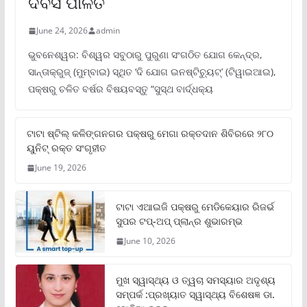
ଦିବସ ପାଳିତ
June 24, 2026
admin
ଭୁବନେଶ୍ୱର: ବିଶ୍ୱର ସବୁଠାରୁ ପୁରୁଣା ସଂଗଠିତ ଯୋଗ କେନ୍ଦ୍ର,
ସାନ୍ତାକ୍ରୁଜ୍ (ମୁମ୍ବାଇ) ସ୍ଥିତ ‘ଦି ଯୋଗ ଇନଷ୍ଟିଚ୍ୟୁଟ୍‌’ (ଟିୱାଇଆଇ),
ପକ୍ଷରୁ ଚଳିତ ବର୍ଷର ବିଷୟବସ୍ତୁ “ସୁସ୍ଥ ବାର୍ଦ୍ଧକ୍ୟ
ଟାଟା ଷ୍ଟିଲ୍‌ କଳିଙ୍ଗନଗର ପକ୍ଷରୁ ମେଗା ରକ୍ତଦାନ ଶିବିରରେ ୨୮୦
ୟୁନିଟ୍‌ ରକ୍ତ ସଂଗୃହୀତ
June 19, 2026
ଟାଟା ଏଆଇଜି ପକ୍ଷରୁ ମେଡିକେୟାର ରିଜର୍ଭ
ସୁପର ଟପ୍‌-ଅପ୍ ପ୍ଲାନ୍‌ର ଶୁଭାରମ୍ଭ
June 10, 2026
ମୁଖ ସ୍ୱାସ୍ଥ୍ୟ ଓ ତ୍ୱଚା ସମସ୍ୟାର ଅଦୃଶ୍ୟ
ସମ୍ପର୍କ :ପ୍ରଖ୍ୟାତ ସ୍ୱାସ୍ଥ୍ୟ ବିଶେଷଜ୍ଞ ଡା.