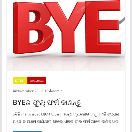
LATEST
ମନୋରଞ୍ଜନ
November 28, 2019
admin
BYEର ଫୁଲ୍ ଫର୍ମ ଜାଣନ୍ତୁ
ଦୈନିକ ଜୀବନରେ ଆମେ ଅନେକ ଶଦ୍ଧ ବ୍ୟବହାର କରୁ । ଏହି ଶଦ୍ଧର
ମାନେ ତ ଆମେ ଜାଣିଥାଉ ହେଲେ ଏହାର ଫୁଲ ଫର୍ମ ଆମେ ଜାଣିନଥାଉ