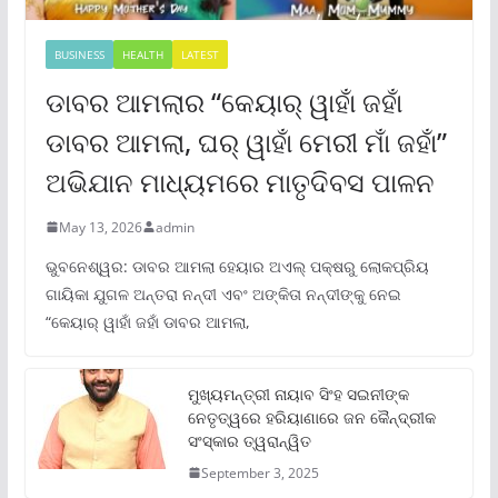
BUSINESS
HEALTH
LATEST
ଡାବର ଆମଲାର “କେୟାର୍ ୱାହାଁ ଜହାଁ
ଡାବର ଆମଲା, ଘର୍ ୱାହାଁ ମେରୀ ମାଁ ଜହାଁ”
ଅଭିଯାନ ମାଧ୍ୟମରେ ମାତୃଦିବସ ପାଳନ
May 13, 2026
admin
ଭୁବନେଶ୍ୱର: ଡାବର ଆମଲା ହେୟାର ଅଏଲ୍ ପକ୍ଷରୁ ଲୋକପ୍ରିୟ
ଗାୟିକା ଯୁଗଳ ଅନ୍ତରା ନନ୍ଦୀ ଏବଂ ଅଙ୍କିତା ନନ୍ଦୀଙ୍କୁ ନେଇ
“କେୟାର୍ ୱାହାଁ ଜହାଁ ଡାବର ଆମଲା,
ମୁଖ୍ୟମନ୍ତ୍ରୀ ନାୟାବ ସିଂହ ସଇନୀଙ୍କ
ନେତୃତ୍ୱରେ ହରିୟାଣାରେ ଜନ କୈନ୍ଦ୍ରୀକ
ସଂସ୍କାର ତ୍ୱରାନ୍ୱିତ
September 3, 2025