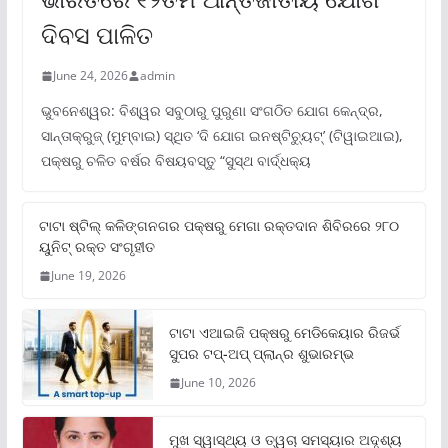
ଦିବସ ପାଳିତ
June 24, 2026
admin
ଭୁବନେଶ୍ୱର: ବିଶ୍ୱର ସବୁଠାରୁ ପୁରୁଣା ସଂଗଠିତ ଯୋଗ କେନ୍ଦ୍ର,
ସାନ୍ତାକ୍ରୁଜ୍ (ମୁମ୍ବାଇ) ସ୍ଥିତ ‘ଦି ଯୋଗ ଇନଷ୍ଟିଚ୍ୟୁଟ୍‌’ (ଟିୱାଇଆଇ),
ପକ୍ଷରୁ ଚଳିତ ବର୍ଷର ବିଷୟବସ୍ତୁ “ସୁସ୍ଥ ବାର୍ଦ୍ଧକ୍ୟ
ଟାଟା ଷ୍ଟିଲ୍‌ କଳିଙ୍ଗନଗର ପକ୍ଷରୁ ମେଗା ରକ୍ତଦାନ ଶିବିରରେ ୨୮୦
ୟୁନିଟ୍‌ ରକ୍ତ ସଂଗୃହୀତ
June 19, 2026
ଟାଟା ଏଆଇଜି ପକ୍ଷରୁ ମେଡିକେୟାର ରିଜର୍ଭ
ସୁପର ଟପ୍‌-ଅପ୍ ପ୍ଲାନ୍‌ର ଶୁଭାରମ୍ଭ
June 10, 2026
ମୁଖ ସ୍ୱାସ୍ଥ୍ୟ ଓ ତ୍ୱଚା ସମସ୍ୟାର ଅଦୃଶ୍ୟ