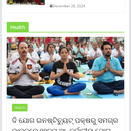
December 26, 2024
Health
HEALTH
ଦି ଯୋଗ ଇନଷ୍ଟିଚ୍ୟୁଟ୍ ପକ୍ଷରୁ ସମଗ୍ର
ଭାରତରେ ୧୨ତମ ଆନ୍ତର୍ଜାତୀୟ ଯୋଗ