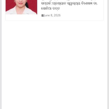
ସମ୍ପର୍କ :ପ୍ରଖ୍ୟାତ ସ୍ୱାସ୍ଥ୍ୟ ବିଶେଷଜ୍ଞ ଡା.
ସୋନିଆ ଦତ୍ତ
June 8, 2026