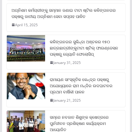
ଅଗ୍ନିଶମ କର୍ମଚାରୀଙ୍କୁ ସମ୍ମାନ ଜଣାଇ ଟାଟା ଷ୍ଟିଲ କଳିଙ୍ଗନଗର
ପକ୍ଷରୁ ଜାତୀୟ ଅଗ୍ନିଶମ ସେବା ସପ୍ତାହ ପାଳିତ
April 15, 2025
କଳିଙ୍ଗନଗର ସୁକିନ୍ଦା ଅଞ୍ଚଳର ୧୫୦
ଛାତ୍ରଛାତ୍ରୀଙ୍କୁଟାଟା ଷ୍ଟିଲ୍ ଫାଉଣ୍ଡେସନ
ପକ୍ଷରୁ ଜ୍ୟୋତି ଫେଲୋସିପ୍‌
January 31, 2025
ରାମାୟଣ ସାଂସ୍କୃତିକ କେନ୍ଦ୍ର ପକ୍ଷରୁ
ଅଯୋଧ୍ୟାରେ ରାମ ମନ୍ଦିର ଉଦଘାଟନର
ପ୍ରଥମ ବାର୍ଷିକୀ ପାଳନ
January 21, 2025
ସମ୍‌ରେ ନବଜାତ ଶିଶୁଙ୍କ କ୍ଷେତ୍ରରେ
ପୁର୍ନଜୀବନ ପ୍ରଶିକ୍ଷଣ କାର୍ଯ୍ୟକ୍ରମ
ଆୟୋଜିତ