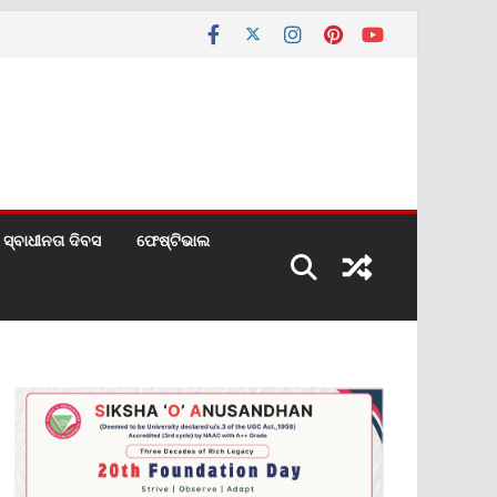
ସ୍ବାଧୀନତା ଦିବସ
ଫେଷ୍ଟିଭାଲ