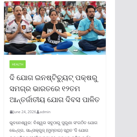
HEALTH
ଦି ଯୋଗ ଇନଷ୍ଟିଚ୍ୟୁଟ୍ ପକ୍ଷରୁ
ସମଗ୍ର ଭାରତରେ ୧୨ତମ
ଆନ୍ତର୍ଜାତୀୟ ଯୋଗ ଦିବସ ପାଳିତ
June 24, 2026
admin
ଭୁବନେଶ୍ୱର: ବିଶ୍ୱର ସବୁଠାରୁ ପୁରୁଣା ସଂଗଠିତ ଯୋଗ
କେନ୍ଦ୍ର, ସାନ୍ତାକ୍ରୁଜ୍ (ମୁମ୍ବାଇ) ସ୍ଥିତ ‘ଦି ଯୋଗ