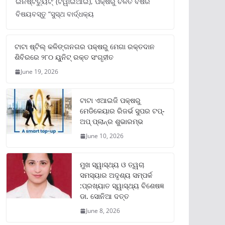
ଇନଷ୍ଟିଚ୍ୟୁଟ୍‌’ (ଟିୱାଇଆଇ), ପକ୍ଷରୁ ଚଳିତ ବର୍ଷର
ବିଷୟବସ୍ତୁ “ସୁସ୍ଥ ବାର୍ଦ୍ଧକ୍ୟ
ଟାଟା ଷ୍ଟିଲ୍‌ କଳିଙ୍ଗନଗର ପକ୍ଷରୁ ମେଗା ରକ୍ତଦାନ
ଶିବିରରେ ୨୮୦ ୟୁନିଟ୍‌ ରକ୍ତ ସଂଗୃହୀତ
June 19, 2026
ଟାଟା ଏଆଇଜି ପକ୍ଷରୁ
ମେଡିକେୟାର ରିଜର୍ଭ ସୁପର ଟପ୍‌-
ଅପ୍ ପ୍ଲାନ୍‌ର ଶୁଭାରମ୍ଭ
June 10, 2026
ମୁଖ ସ୍ୱାସ୍ଥ୍ୟ ଓ ତ୍ୱଚା
ସମସ୍ୟାର ଅଦୃଶ୍ୟ ସମ୍ପର୍କ
:ପ୍ରଖ୍ୟାତ ସ୍ୱାସ୍ଥ୍ୟ ବିଶେଷଜ୍ଞ
ଡା. ସୋନିଆ ଦତ୍ତ
June 8, 2026