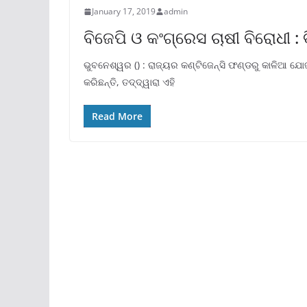
January 17, 2019
admin
ବିଜେପି ଓ କଂଗ୍ରେସ ଚାଷୀ ବିରୋଧୀ : 
ଭୁବନେଶ୍ୱର () : ରାଜ୍ୟର କଣ୍ଟିଜେନ୍ସି ଫଣ୍ଡରୁ କାଳିଆ ଯୋଜ
କରିଛନ୍ତି, ତଦ୍ଦ୍ୱାରା ଏହି
Read More