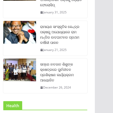
ଫେଲୋସିପ୍‌
January 31, 2025
ରାମାୟଣ ସାଂସ୍କୃତିକ କେନ୍ଦ୍ର
ପକ୍ଷରୁ ଅଯୋଧ୍ୟାରେ ରାମ
ମନ୍ଦିର ଉଦଘାଟନର ପ୍ରଥମ
ବାର୍ଷିକୀ ପାଳନ
January 21, 2025
ସମ୍‌ରେ ନବଜାତ ଶିଶୁଙ୍କ
କ୍ଷେତ୍ରରେ ପୁର୍ନଜୀବନ
ପ୍ରଶିକ୍ଷଣ କାର୍ଯ୍ୟକ୍ରମ
ଆୟୋଜିତ
December 26, 2024
Health