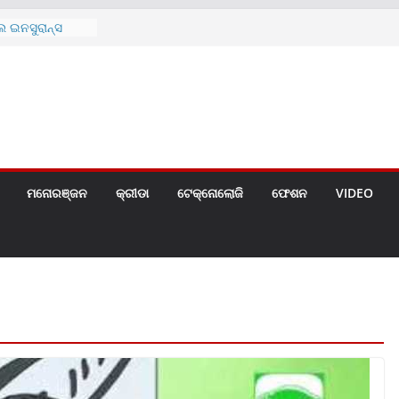
୫ (୨୯୨ ସେ.ମି.)ର
ୋଚିତ
 ଇନସୁରାନ୍ସ
ାନଙ୍କ ମଧ୍ୟରେ
ତା କାର୍ଯ୍ୟକ୍ରମ
ୟୁରାନ୍ସ ପକ୍ଷରୁ
ଇ ପ୍ରସ୍ତୁତ ନୂଆ
ମୋଚିତ
 ଲିମିଟେଡ୍‌ର
ର ୨୦୨୬ ଅଗଷ୍ଟ
ମନୋରଞ୍ଜନ
କ୍ରୀଡା
ଟେକ୍ନୋଲୋଜି
ଫେଶନ
VIDEO
ର୍ଥିକ ବର୍ଷର
ପରବର୍ତ୍ତୀ ଲାଭ