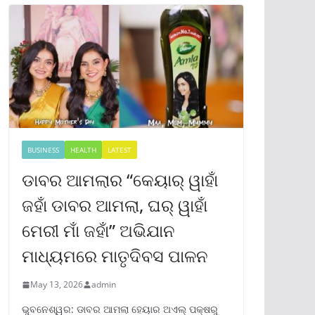
BUSINESS
HEALTH
LATEST
ଡାବର ଆମଲାର “କେୟାର୍ ୱାହାଁ
ଜହାଁ ଡାବର ଆମଲା, ଘର୍ ୱାହାଁ
ମେରୀ ମାଁ ଜହାଁ” ଅଭିଯାନ
ମାଧ୍ୟମରେ ମାତୃଦିବସ ପାଳନ
May 13, 2026
admin
ଭୁବନେଶ୍ୱର: ଡାବର ଆମଲା ହେୟାର ଅଏଲ୍ ପକ୍ଷରୁ