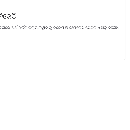
ବିଜେଡି
ନାରେ ଅର୍ଥ ଖର୍ଚ୍ଚ କରାଯାଇଥିବାରୁ ବିଜେପି ଓ କଂଗ୍ରେସ ଯେପରି ଏହାକୁ ବିରୋଧ