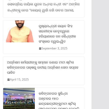
ଲୋକପ୍ରିୟ ଗାୟିକା ଯୁଗଳ ଅନ୍ତରା ନନ୍ଦୀ ଏବଂ ଅଙ୍କିତା
ନନ୍ଦୀଙ୍କୁ ନେଇ “କେୟାର୍ ୱାହାଁ ଜହାଁ ଡାବର ଆମଲା,
ମୁଖ୍ୟମନ୍ତ୍ରୀ ନାୟାବ ସିଂହ
ସଇନୀଙ୍କ ନେତୃତ୍ୱରେ
ହରିୟାଣାରେ ଜନ କୈନ୍ଦ୍ରୀକ
ସଂସ୍କାର ତ୍ୱରାନ୍ୱିତ
September 3, 2025
ଅଗ୍ନିଶମ କର୍ମଚାରୀଙ୍କୁ ସମ୍ମାନ ଜଣାଇ ଟାଟା ଷ୍ଟିଲ
କଳିଙ୍ଗନଗର ପକ୍ଷରୁ ଜାତୀୟ ଅଗ୍ନିଶମ ସେବା ସପ୍ତାହ
ପାଳିତ
April 15, 2025
କଳିଙ୍ଗନଗର ସୁକିନ୍ଦା
ଅଞ୍ଚଳର ୧୫୦
ଛାତ୍ରଛାତ୍ରୀଙ୍କୁଟାଟା ଷ୍ଟିଲ୍
ଫାଉଣ୍ଡେସନ ପକ୍ଷରୁ ଜ୍ୟୋତି