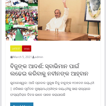
LATEST
ରାଜ୍ୟ
March 5, 2021
admin
ବିଜୁଙ୍କ ଆଦର୍ଶ: ସ୍ବାଭିମାନ ପାଇଁ
ଲଢେଇ କରିବାକୁ ନବୀନଙ୍କ ଆହ୍ବାନ
ଭୁବନେଶ୍ୱର: ଆଜି ପ୍ରବାଦ ପୁରୁଷ ବିଜୁ ବାବୁଙ୍କ ୧୦୫ତମ ଜୟନ୍ତୀ
| ଓଡିଶାର ପୂର୍ବତନ ମୁଖ୍ୟମନ୍ତ୍ରୀଙ୍କ ଜୟନ୍ତୀକୁ ସାରା ରାଜ୍ୟରେ
ପଂଚାୟତିରାଜ ଦିବସ ଭାବେ ପାଳନ କରାଯାଉଛି