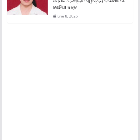
ସମ୍ପର୍କ :ପ୍ରଖ୍ୟାତ ସ୍ୱାସ୍ଥ୍ୟ ବିଶେଷଜ୍ଞ ଡା.
ସୋନିଆ ଦତ୍ତ
June 8, 2026