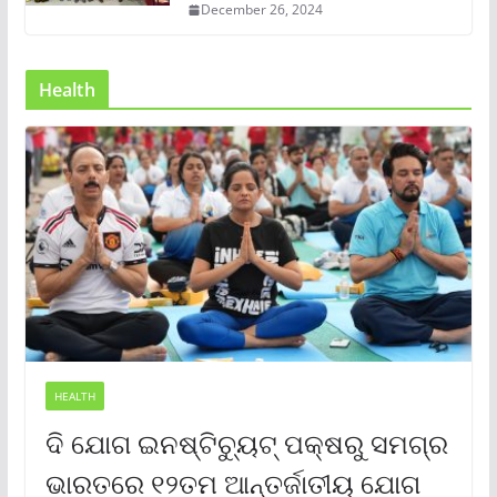
December 26, 2024
Health
HEALTH
ଦି ଯୋଗ ଇନଷ୍ଟିଚ୍ୟୁଟ୍ ପକ୍ଷରୁ ସମଗ୍ର
ଭାରତରେ ୧୨ତମ ଆନ୍ତର୍ଜାତୀୟ ଯୋଗ