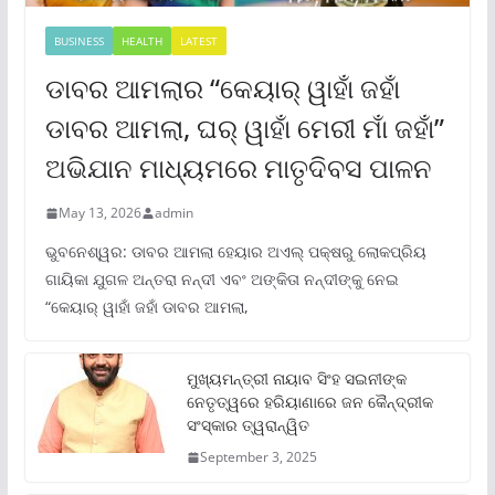
BUSINESS
HEALTH
LATEST
ଡାବର ଆମଲାର “କେୟାର୍ ୱାହାଁ ଜହାଁ
ଡାବର ଆମଲା, ଘର୍ ୱାହାଁ ମେରୀ ମାଁ ଜହାଁ”
ଅଭିଯାନ ମାଧ୍ୟମରେ ମାତୃଦିବସ ପାଳନ
May 13, 2026
admin
ଭୁବନେଶ୍ୱର: ଡାବର ଆମଲା ହେୟାର ଅଏଲ୍ ପକ୍ଷରୁ ଲୋକପ୍ରିୟ
ଗାୟିକା ଯୁଗଳ ଅନ୍ତରା ନନ୍ଦୀ ଏବଂ ଅଙ୍କିତା ନନ୍ଦୀଙ୍କୁ ନେଇ
“କେୟାର୍ ୱାହାଁ ଜହାଁ ଡାବର ଆମଲା,
ମୁଖ୍ୟମନ୍ତ୍ରୀ ନାୟାବ ସିଂହ ସଇନୀଙ୍କ
ନେତୃତ୍ୱରେ ହରିୟାଣାରେ ଜନ କୈନ୍ଦ୍ରୀକ
ସଂସ୍କାର ତ୍ୱରାନ୍ୱିତ
September 3, 2025