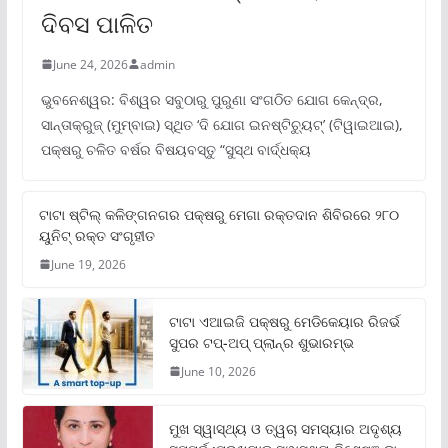
ଦିବସ ପାଳିତ
June 24, 2026
admin
ଭୁବନେଶ୍ୱର: ବିଶ୍ୱର ସବୁଠାରୁ ପୁରୁଣା ସଂଗଠିତ ଯୋଗ କେନ୍ଦ୍ର,
ସାନ୍ତାକ୍ରୁଜ୍ (ମୁମ୍ବାଇ) ସ୍ଥିତ ‘ଦି ଯୋଗ ଇନଷ୍ଟିଚ୍ୟୁଟ୍‌’ (ଟିୱାଇଆଇ),
ପକ୍ଷରୁ ଚଳିତ ବର୍ଷର ବିଷୟବସ୍ତୁ “ସୁସ୍ଥ ବାର୍ଦ୍ଧକ୍ୟ
ଟାଟା ଷ୍ଟିଲ୍‌ କଳିଙ୍ଗନଗର ପକ୍ଷରୁ ମେଗା ରକ୍ତଦାନ ଶିବିରରେ ୨୮୦
ୟୁନିଟ୍‌ ରକ୍ତ ସଂଗୃହୀତ
June 19, 2026
ଟାଟା ଏଆଇଜି ପକ୍ଷରୁ ମେଡିକେୟାର ରିଜର୍ଭ
ସୁପର ଟପ୍‌-ଅପ୍ ପ୍ଲାନ୍‌ର ଶୁଭାରମ୍ଭ
June 10, 2026
ମୁଖ ସ୍ୱାସ୍ଥ୍ୟ ଓ ତ୍ୱଚା ସମସ୍ୟାର ଅଦୃଶ୍ୟ