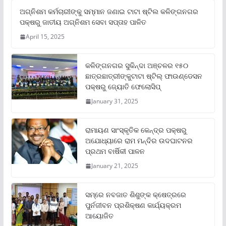
ଅଗ୍ନିଶମ କର୍ମଚାରୀଙ୍କୁ ସମ୍ମାନ ଜଣାଇ ଟାଟା ଷ୍ଟିଲ କଳିଙ୍ଗନଗର
ପକ୍ଷରୁ ଜାତୀୟ ଅଗ୍ନିଶମ ସେବା ସପ୍ତାହ ପାଳିତ
April 15, 2025
କଳିଙ୍ଗନଗର ସୁକିନ୍ଦା ଅଞ୍ଚଳର ୧୫୦
ଛାତ୍ରଛାତ୍ରୀଙ୍କୁଟାଟା ଷ୍ଟିଲ୍ ଫାଉଣ୍ଡେସନ
ପକ୍ଷରୁ ଜ୍ୟୋତି ଫେଲୋସିପ୍‌
January 31, 2025
ରାମାୟଣ ସାଂସ୍କୃତିକ କେନ୍ଦ୍ର ପକ୍ଷରୁ
ଅଯୋଧ୍ୟାରେ ରାମ ମନ୍ଦିର ଉଦଘାଟନର
ପ୍ରଥମ ବାର୍ଷିକୀ ପାଳନ
January 21, 2025
ସମ୍‌ରେ ନବଜାତ ଶିଶୁଙ୍କ କ୍ଷେତ୍ରରେ
ପୁର୍ନଜୀବନ ପ୍ରଶିକ୍ଷଣ କାର୍ଯ୍ୟକ୍ରମ
ଆୟୋଜିତ