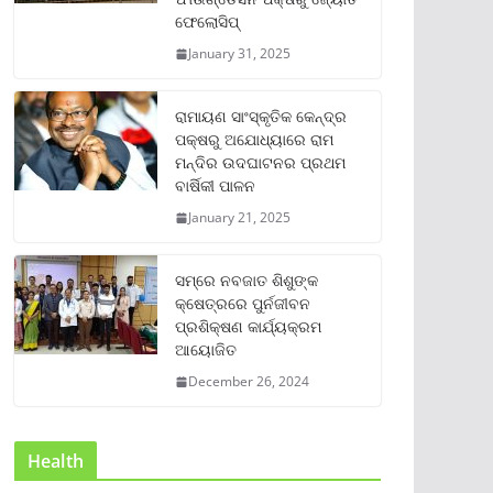
ଫେଲୋସିପ୍‌
January 31, 2025
ରାମାୟଣ ସାଂସ୍କୃତିକ କେନ୍ଦ୍ର
ପକ୍ଷରୁ ଅଯୋଧ୍ୟାରେ ରାମ
ମନ୍ଦିର ଉଦଘାଟନର ପ୍ରଥମ
ବାର୍ଷିକୀ ପାଳନ
January 21, 2025
ସମ୍‌ରେ ନବଜାତ ଶିଶୁଙ୍କ
କ୍ଷେତ୍ରରେ ପୁର୍ନଜୀବନ
ପ୍ରଶିକ୍ଷଣ କାର୍ଯ୍ୟକ୍ରମ
ଆୟୋଜିତ
December 26, 2024
Health