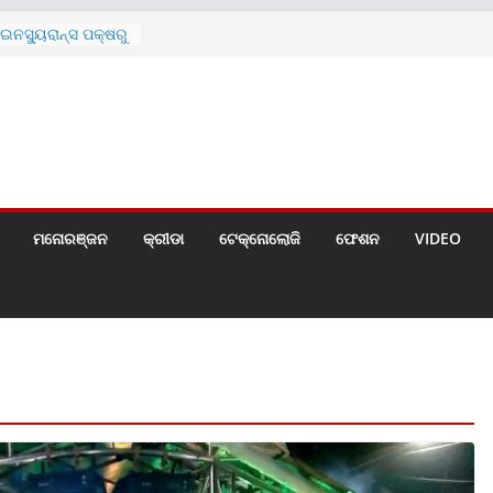
ନସ୍ୟୁରାନ୍ସ ପକ୍ଷରୁ
 ନେଇ ପ୍ରସ୍ତୁତ ନୂଆ
ନ୍ମୋଚିତ
ାରଙ୍କୁ ଚେୟାର ମାଡ଼
ରେ ସ୍କୁଲ ଛୁଟି
ୁଣୀର ମୃତ୍ୟୁ
଼ିତଙ୍କୁ ହତ୍ୟା,
ଆକ୍ରମଣର ଧମକ
ମନୋରଞ୍ଜନ
କ୍ରୀଡା
ଟେକ୍ନୋଲୋଜି
ଫେଶନ
VIDEO