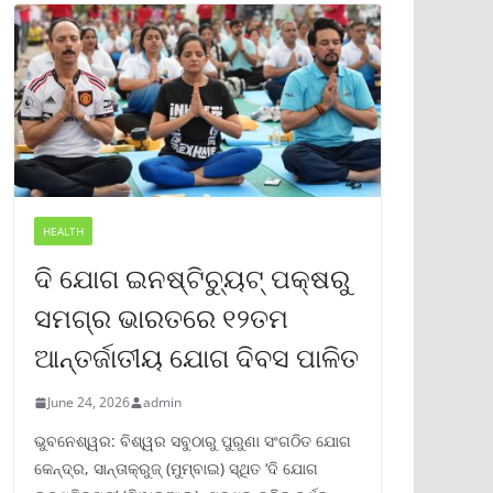
HEALTH
ଦି ଯୋଗ ଇନଷ୍ଟିଚ୍ୟୁଟ୍ ପକ୍ଷରୁ
ସମଗ୍ର ଭାରତରେ ୧୨ତମ
ଆନ୍ତର୍ଜାତୀୟ ଯୋଗ ଦିବସ ପାଳିତ
June 24, 2026
admin
ଭୁବନେଶ୍ୱର: ବିଶ୍ୱର ସବୁଠାରୁ ପୁରୁଣା ସଂଗଠିତ ଯୋଗ
କେନ୍ଦ୍ର, ସାନ୍ତାକ୍ରୁଜ୍ (ମୁମ୍ବାଇ) ସ୍ଥିତ ‘ଦି ଯୋଗ