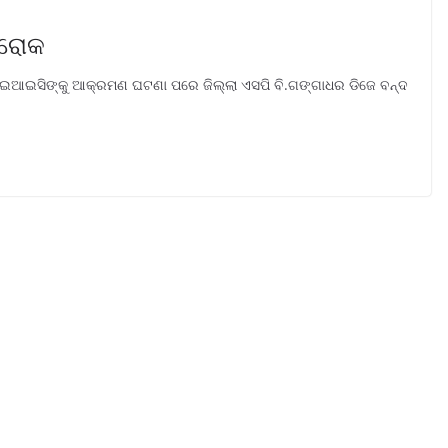
ା ରୋକ
ଆଇଆଇସିଙ୍କୁ ଆକ୍ରମଣ ଘଟଣା ପରେ ଜିଲ୍ଲା ଏସପି ବି.ଗଙ୍ଗାଧର ଡିଜେ ବନ୍ଦ