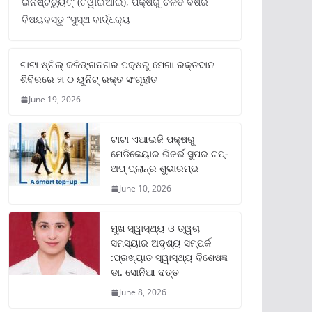
ଇନଷ୍ଟିଚ୍ୟୁଟ୍‌’ (ଟିୱାଇଆଇ), ପକ୍ଷରୁ ଚଳିତ ବର୍ଷର
ବିଷୟବସ୍ତୁ “ସୁସ୍ଥ ବାର୍ଦ୍ଧକ୍ୟ
ଟାଟା ଷ୍ଟିଲ୍‌ କଳିଙ୍ଗନଗର ପକ୍ଷରୁ ମେଗା ରକ୍ତଦାନ
ଶିବିରରେ ୨୮୦ ୟୁନିଟ୍‌ ରକ୍ତ ସଂଗୃହୀତ
June 19, 2026
ଟାଟା ଏଆଇଜି ପକ୍ଷରୁ
ମେଡିକେୟାର ରିଜର୍ଭ ସୁପର ଟପ୍‌-
ଅପ୍ ପ୍ଲାନ୍‌ର ଶୁଭାରମ୍ଭ
June 10, 2026
ମୁଖ ସ୍ୱାସ୍ଥ୍ୟ ଓ ତ୍ୱଚା
ସମସ୍ୟାର ଅଦୃଶ୍ୟ ସମ୍ପର୍କ
:ପ୍ରଖ୍ୟାତ ସ୍ୱାସ୍ଥ୍ୟ ବିଶେଷଜ୍ଞ
ଡା. ସୋନିଆ ଦତ୍ତ
June 8, 2026