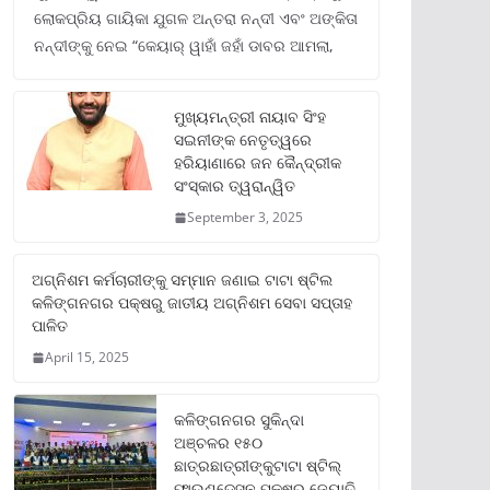
ଲୋକପ୍ରିୟ ଗାୟିକା ଯୁଗଳ ଅନ୍ତରା ନନ୍ଦୀ ଏବଂ ଅଙ୍କିତା
ନନ୍ଦୀଙ୍କୁ ନେଇ “କେୟାର୍ ୱାହାଁ ଜହାଁ ଡାବର ଆମଲା,
ମୁଖ୍ୟମନ୍ତ୍ରୀ ନାୟାବ ସିଂହ
ସଇନୀଙ୍କ ନେତୃତ୍ୱରେ
ହରିୟାଣାରେ ଜନ କୈନ୍ଦ୍ରୀକ
ସଂସ୍କାର ତ୍ୱରାନ୍ୱିତ
September 3, 2025
ଅଗ୍ନିଶମ କର୍ମଚାରୀଙ୍କୁ ସମ୍ମାନ ଜଣାଇ ଟାଟା ଷ୍ଟିଲ
କଳିଙ୍ଗନଗର ପକ୍ଷରୁ ଜାତୀୟ ଅଗ୍ନିଶମ ସେବା ସପ୍ତାହ
ପାଳିତ
April 15, 2025
କଳିଙ୍ଗନଗର ସୁକିନ୍ଦା
ଅଞ୍ଚଳର ୧୫୦
ଛାତ୍ରଛାତ୍ରୀଙ୍କୁଟାଟା ଷ୍ଟିଲ୍
ଫାଉଣ୍ଡେସନ ପକ୍ଷରୁ ଜ୍ୟୋତି