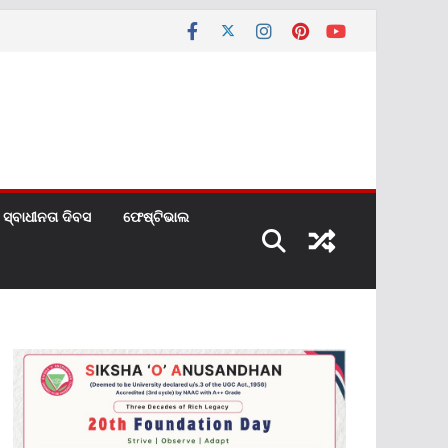
ସ୍ବାଧୀନତା ଦିବସ
ଫେଷ୍ଟିଭାଲ