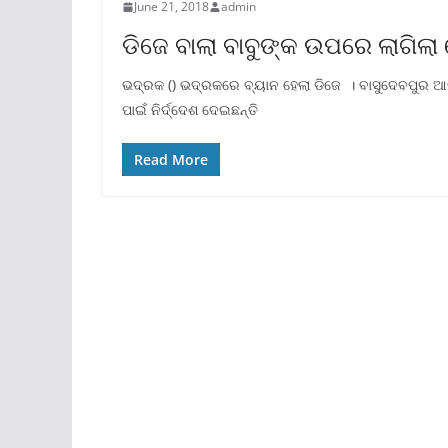
June 21, 2018
admin
ଡିଜେ ବାଲା ବାବୁଙ୍କ ଉପରେ ଲାଗିଲ
ଭଦ୍ରକ () ଭଦ୍ରକରେ ବ୍ୟାନ ହେଲା ଡିଜେ । ବାସୁଦେବପୁର 
ପାଇଁ ନିର୍ଦ୍ଦେଶ ଦେଇଛନ୍ତି
Read More