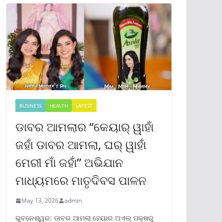
BUSINESS
HEALTH
LATEST
ଡାବର ଆମଲାର “କେୟାର୍ ୱାହାଁ
ଜହାଁ ଡାବର ଆମଲା, ଘର୍ ୱାହାଁ
ମେରୀ ମାଁ ଜହାଁ” ଅଭିଯାନ
ମାଧ୍ୟମରେ ମାତୃଦିବସ ପାଳନ
May 13, 2026
admin
ଭୁବନେଶ୍ୱର: ଡାବର ଆମଲା ହେୟାର ଅଏଲ୍ ପକ୍ଷରୁ