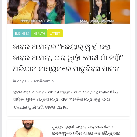
BUSINESS
HEALTH
LATEST
ଡାବର ଆମଲାର “କେୟାର୍ ୱାହାଁ ଜହାଁ
ଡାବର ଆମଲା, ଘର୍ ୱାହାଁ ମେରୀ ମାଁ ଜହାଁ”
ଅଭିଯାନ ମାଧ୍ୟମରେ ମାତୃଦିବସ ପାଳନ
May 13, 2026
admin
ଭୁବନେଶ୍ୱର: ଡାବର ଆମଲା ହେୟାର ଅଏଲ୍ ପକ୍ଷରୁ ଲୋକପ୍ରିୟ
ଗାୟିକା ଯୁଗଳ ଅନ୍ତରା ନନ୍ଦୀ ଏବଂ ଅଙ୍କିତା ନନ୍ଦୀଙ୍କୁ ନେଇ
“କେୟାର୍ ୱାହାଁ ଜହାଁ ଡାବର ଆମଲା,
ମୁଖ୍ୟମନ୍ତ୍ରୀ ନାୟାବ ସିଂହ ସଇନୀଙ୍କ
ନେତୃତ୍ୱରେ ହରିୟାଣାରେ ଜନ କୈନ୍ଦ୍ରୀକ