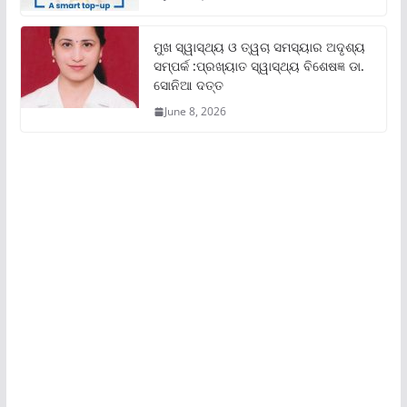
ମୁଖ ସ୍ୱାସ୍ଥ୍ୟ ଓ ତ୍ୱଚା ସମସ୍ୟାର ଅଦୃଶ୍ୟ
ସମ୍ପର୍କ :ପ୍ରଖ୍ୟାତ ସ୍ୱାସ୍ଥ୍ୟ ବିଶେଷଜ୍ଞ ଡା.
ସୋନିଆ ଦତ୍ତ
June 8, 2026