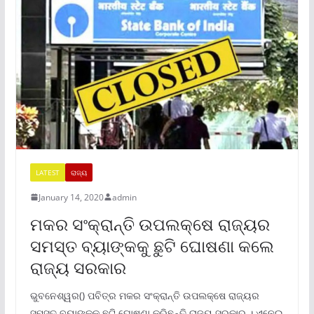
LATEST
ରାଜ୍ୟ
January 14, 2020
admin
ମକର ସଂକ୍ରାନ୍ତି ଉପଲକ୍ଷେ ରାଜ୍ୟର
ସମସ୍ତ ବ୍ୟାଙ୍କକୁ ଛୁଟି ଘୋଷଣା କଲେ
ରାଜ୍ୟ ସରକାର
ଭୁବନେଶ୍ୱର() ପବିତ୍ର ମକର ସଂକ୍ରାନ୍ତି ଉପଲକ୍ଷେ ରାଜ୍ୟର
ସମସ୍ତ ବ୍ୟାଙ୍କକୁ ଛୁଟି ଘୋଷଣା କରିଛନ୍ତି ରାଜ୍ୟ ସରକାର । ଏନେଇ