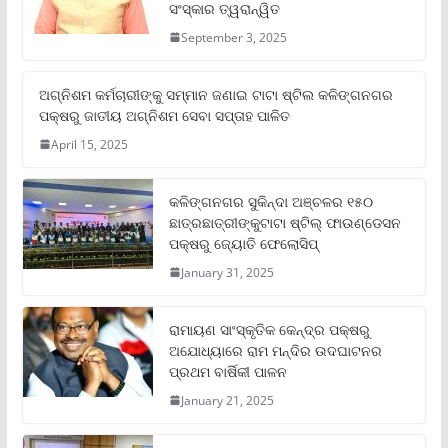
ସଂସ୍କାର ତ୍ୱରାନ୍ୱିତ
September 3, 2025
ଅଗ୍ନିଶମ କର୍ମଚାରୀଙ୍କୁ ସମ୍ମାନ ଜଣାଇ ଟାଟା ଷ୍ଟିଲ କଳିଙ୍ଗନଗର
ପକ୍ଷରୁ ଜାତୀୟ ଅଗ୍ନିଶମ ସେବା ସପ୍ତାହ ପାଳିତ
April 15, 2025
କଳିଙ୍ଗନଗର ସୁକିନ୍ଦା ଅଞ୍ଚଳର ୧୫୦
ଛାତ୍ରଛାତ୍ରୀଙ୍କୁଟାଟା ଷ୍ଟିଲ୍ ଫାଉଣ୍ଡେସନ
ପକ୍ଷରୁ ଜ୍ୟୋତି ଫେଲୋସିପ୍‌
January 31, 2025
ରାମାୟଣ ସାଂସ୍କୃତିକ କେନ୍ଦ୍ର ପକ୍ଷରୁ
ଅଯୋଧ୍ୟାରେ ରାମ ମନ୍ଦିର ଉଦଘାଟନର
ପ୍ରଥମ ବାର୍ଷିକୀ ପାଳନ
January 21, 2025