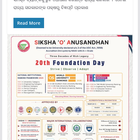
ରାଜ୍ୟ ସରକାରଙ୍କ ପକ୍ଷରୁ ବିଜ୍ଞପ୍ତି ପ୍ରକାଶ
Read More