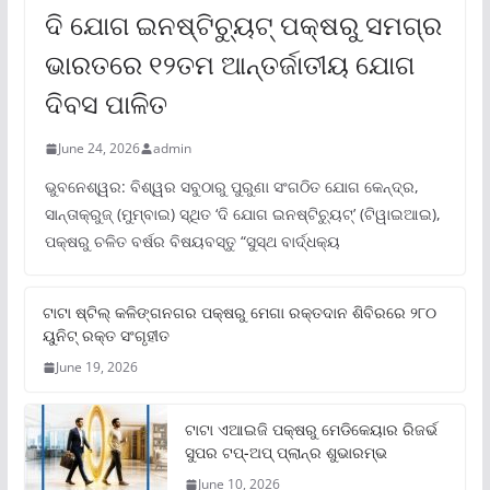
ଦି ଯୋଗ ଇନଷ୍ଟିଚ୍ୟୁଟ୍ ପକ୍ଷରୁ ସମଗ୍ର
ଭାରତରେ ୧୨ତମ ଆନ୍ତର୍ଜାତୀୟ ଯୋଗ
ଦିବସ ପାଳିତ
June 24, 2026
admin
ଭୁବନେଶ୍ୱର: ବିଶ୍ୱର ସବୁଠାରୁ ପୁରୁଣା ସଂଗଠିତ ଯୋଗ କେନ୍ଦ୍ର,
ସାନ୍ତାକ୍ରୁଜ୍ (ମୁମ୍ବାଇ) ସ୍ଥିତ ‘ଦି ଯୋଗ ଇନଷ୍ଟିଚ୍ୟୁଟ୍‌’ (ଟିୱାଇଆଇ),
ପକ୍ଷରୁ ଚଳିତ ବର୍ଷର ବିଷୟବସ୍ତୁ “ସୁସ୍ଥ ବାର୍ଦ୍ଧକ୍ୟ
ଟାଟା ଷ୍ଟିଲ୍‌ କଳିଙ୍ଗନଗର ପକ୍ଷରୁ ମେଗା ରକ୍ତଦାନ ଶିବିରରେ ୨୮୦
ୟୁନିଟ୍‌ ରକ୍ତ ସଂଗୃହୀତ
June 19, 2026
ଟାଟା ଏଆଇଜି ପକ୍ଷରୁ ମେଡିକେୟାର ରିଜର୍ଭ
ସୁପର ଟପ୍‌-ଅପ୍ ପ୍ଲାନ୍‌ର ଶୁଭାରମ୍ଭ
June 10, 2026