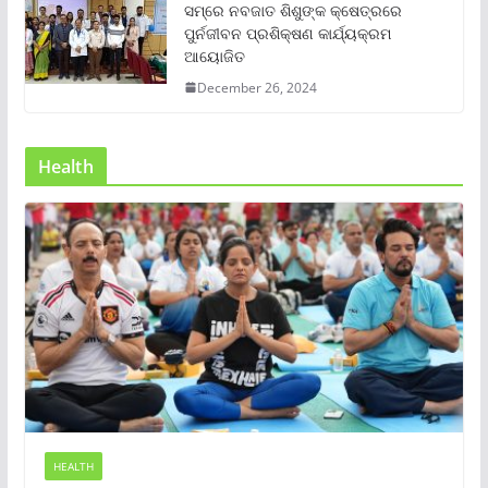
ସମ୍‌ରେ ନବଜାତ ଶିଶୁଙ୍କ କ୍ଷେତ୍ରରେ
ପୁର୍ନଜୀବନ ପ୍ରଶିକ୍ଷଣ କାର୍ଯ୍ୟକ୍ରମ
ଆୟୋଜିତ
December 26, 2024
Health
HEALTH