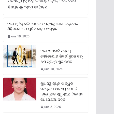
ଇନଷ୍ଟିଚ୍ୟୁଟ୍‌’ (ଟିୱାଇଆଇ), ପକ୍ଷରୁ ଚଳିତ ବର୍ଷର
ବିଷୟବସ୍ତୁ “ସୁସ୍ଥ ବାର୍ଦ୍ଧକ୍ୟ
ଟାଟା ଷ୍ଟିଲ୍‌ କଳିଙ୍ଗନଗର ପକ୍ଷରୁ ମେଗା ରକ୍ତଦାନ
ଶିବିରରେ ୨୮୦ ୟୁନିଟ୍‌ ରକ୍ତ ସଂଗୃହୀତ
June 19, 2026
ଟାଟା ଏଆଇଜି ପକ୍ଷରୁ
ମେଡିକେୟାର ରିଜର୍ଭ ସୁପର ଟପ୍‌-
ଅପ୍ ପ୍ଲାନ୍‌ର ଶୁଭାରମ୍ଭ
June 10, 2026
ମୁଖ ସ୍ୱାସ୍ଥ୍ୟ ଓ ତ୍ୱଚା
ସମସ୍ୟାର ଅଦୃଶ୍ୟ ସମ୍ପର୍କ
:ପ୍ରଖ୍ୟାତ ସ୍ୱାସ୍ଥ୍ୟ ବିଶେଷଜ୍ଞ
ଡା. ସୋନିଆ ଦତ୍ତ
June 8, 2026