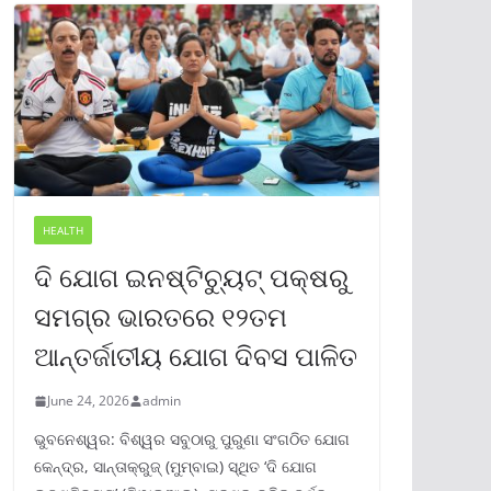
HEALTH
ଦି ଯୋଗ ଇନଷ୍ଟିଚ୍ୟୁଟ୍ ପକ୍ଷରୁ
ସମଗ୍ର ଭାରତରେ ୧୨ତମ
ଆନ୍ତର୍ଜାତୀୟ ଯୋଗ ଦିବସ ପାଳିତ
June 24, 2026
admin
ଭୁବନେଶ୍ୱର: ବିଶ୍ୱର ସବୁଠାରୁ ପୁରୁଣା ସଂଗଠିତ ଯୋଗ
କେନ୍ଦ୍ର, ସାନ୍ତାକ୍ରୁଜ୍ (ମୁମ୍ବାଇ) ସ୍ଥିତ ‘ଦି ଯୋଗ