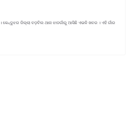
 । କେନ୍ଦୁଝର ଜିଲ୍ଲା ବଡ଼ବିଲ ଥାନା ଝାଡଗାଁରୁ ଆସିଛି ଏଭଳି ଖବର । ଏହି ଗାଁର