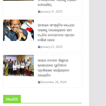
ଫେଲୋସିପ୍‌
January 31, 2025
ରାମାୟଣ ସାଂସ୍କୃତିକ କେନ୍ଦ୍ର
ପକ୍ଷରୁ ଅଯୋଧ୍ୟାରେ ରାମ
ମନ୍ଦିର ଉଦଘାଟନର ପ୍ରଥମ
ବାର୍ଷିକୀ ପାଳନ
January 21, 2025
ସମ୍‌ରେ ନବଜାତ ଶିଶୁଙ୍କ
କ୍ଷେତ୍ରରେ ପୁର୍ନଜୀବନ
ପ୍ରଶିକ୍ଷଣ କାର୍ଯ୍ୟକ୍ରମ
ଆୟୋଜିତ
December 26, 2024
Health