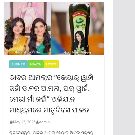
BUSINESS
HEALTH
LATEST
ଡାବର ଆମଲାର “କେୟାର୍ ୱାହାଁ
ଜହାଁ ଡାବର ଆମଲା, ଘର୍ ୱାହାଁ
ମେରୀ ମାଁ ଜହାଁ” ଅଭିଯାନ
ମାଧ୍ୟମରେ ମାତୃଦିବସ ପାଳନ
May 13, 2026
admin
ଭୁବନେଶ୍ୱର: ଡାବର ଆମଲା ହେୟାର ଅଏଲ୍ ପକ୍ଷରୁ