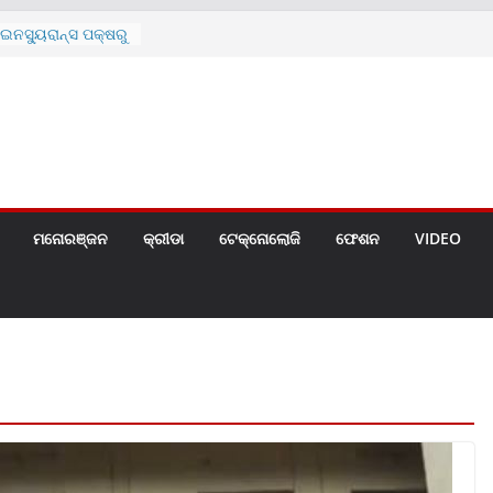
ନସ୍ୟୁରାନ୍ସ ପକ୍ଷରୁ
 ନେଇ ପ୍ରସ୍ତୁତ ନୂଆ
ନ୍ମୋଚିତ
ାରଙ୍କୁ ଚେୟାର ମାଡ଼
ରେ ସ୍କୁଲ ଛୁଟି
ୁଣୀର ମୃତ୍ୟୁ
଼ିତଙ୍କୁ ହତ୍ୟା,
ଆକ୍ରମଣର ଧମକ
ମନୋରଞ୍ଜନ
କ୍ରୀଡା
ଟେକ୍ନୋଲୋଜି
ଫେଶନ
VIDEO