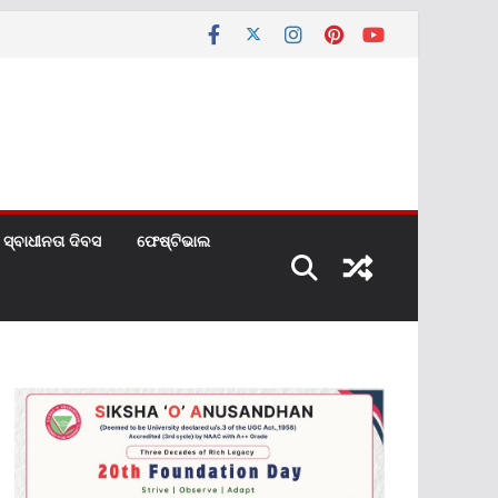
ସ୍ବାଧୀନତା ଦିବସ
ଫେଷ୍ଟିଭାଲ