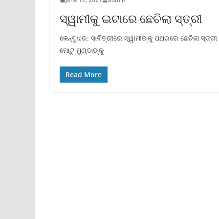
ସ୍ୱାମୀକୁ ଇଟାରେ ଛେଚିଲା ସ୍ତ୍ରୀ
କେନ୍ଦୁଝର: ସାବିତ୍ରୀରେ ସ୍ୱାମୀଙ୍କୁ ପଥରରେ ଛେଚିଲା ସ୍ତ୍ରୀ
ମୋଟୁ ମୁଣ୍ଡାଙ୍କୁ
Read More