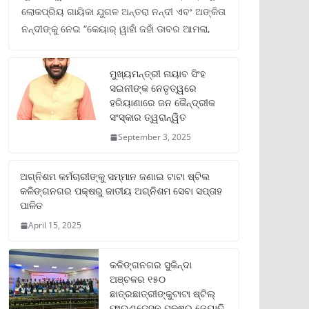
ଲୋକପ୍ରିୟ ଗାୟିକା ଯୁଗଳ ଅନ୍ତରା ନନ୍ଦୀ ଏବଂ ଅଙ୍କିତା
ନନ୍ଦୀଙ୍କୁ ନେଇ “କେୟାର୍ ୱାହାଁ ଜହାଁ ଡାବର ଆମଲା,
ମୁଖ୍ୟମନ୍ତ୍ରୀ ନାୟାବ ସିଂହ
ସଇନୀଙ୍କ ନେତୃତ୍ୱରେ
ହରିୟାଣାରେ ଜନ କୈନ୍ଦ୍ରୀକ
ସଂସ୍କାର ତ୍ୱରାନ୍ୱିତ
September 3, 2025
ଅଗ୍ନିଶମ କର୍ମଚାରୀଙ୍କୁ ସମ୍ମାନ ଜଣାଇ ଟାଟା ଷ୍ଟିଲ
କଳିଙ୍ଗନଗର ପକ୍ଷରୁ ଜାତୀୟ ଅଗ୍ନିଶମ ସେବା ସପ୍ତାହ
ପାଳିତ
April 15, 2025
କଳିଙ୍ଗନଗର ସୁକିନ୍ଦା
ଅଞ୍ଚଳର ୧୫୦
ଛାତ୍ରଛାତ୍ରୀଙ୍କୁଟାଟା ଷ୍ଟିଲ୍
ଫାଉଣ୍ଡେସନ ପକ୍ଷରୁ ଜ୍ୟୋତି