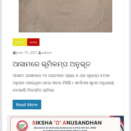
LATEST
ଜାତୀୟ
June 19, 2021
admin
ଆସାମରେ ଭୂମିକମ୍ପ ଅନୁଭୂତ
ଆସାମ: ଆସାମରେ ୨୪ ଘଣ୍ଟାରେ ପ୍ରାୟ ୫ ଥର ଭୂକମ୍ପ ଝଟକା
ଅନୁଭବ ହୋଇଥିବା ନେଇ ଖବର ମିଳିଛି। ଏନସିଏସ ସୂଚନା ଅନୁଯାୟୀ,
ଗତକାଲି ବିଳମ୍ବିତ ରାତିରେ
Read More