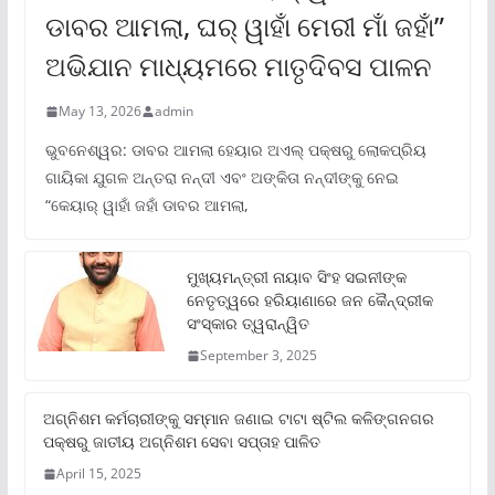
ଡାବର ଆମଲା, ଘର୍ ୱାହାଁ ମେରୀ ମାଁ ଜହାଁ”
ଅଭିଯାନ ମାଧ୍ୟମରେ ମାତୃଦିବସ ପାଳନ
May 13, 2026
admin
ଭୁବନେଶ୍ୱର: ଡାବର ଆମଲା ହେୟାର ଅଏଲ୍ ପକ୍ଷରୁ ଲୋକପ୍ରିୟ
ଗାୟିକା ଯୁଗଳ ଅନ୍ତରା ନନ୍ଦୀ ଏବଂ ଅଙ୍କିତା ନନ୍ଦୀଙ୍କୁ ନେଇ
“କେୟାର୍ ୱାହାଁ ଜହାଁ ଡାବର ଆମଲା,
ମୁଖ୍ୟମନ୍ତ୍ରୀ ନାୟାବ ସିଂହ ସଇନୀଙ୍କ
ନେତୃତ୍ୱରେ ହରିୟାଣାରେ ଜନ କୈନ୍ଦ୍ରୀକ
ସଂସ୍କାର ତ୍ୱରାନ୍ୱିତ
September 3, 2025
ଅଗ୍ନିଶମ କର୍ମଚାରୀଙ୍କୁ ସମ୍ମାନ ଜଣାଇ ଟାଟା ଷ୍ଟିଲ କଳିଙ୍ଗନଗର
ପକ୍ଷରୁ ଜାତୀୟ ଅଗ୍ନିଶମ ସେବା ସପ୍ତାହ ପାଳିତ
April 15, 2025