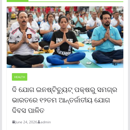
HEALTH
ଦି ଯୋଗ ଇନଷ୍ଟିଚ୍ୟୁଟ୍ ପକ୍ଷରୁ ସମଗ୍ର
ଭାରତରେ ୧୨ତମ ଆନ୍ତର୍ଜାତୀୟ ଯୋଗ
ଦିବସ ପାଳିତ
June 24, 2026
admin