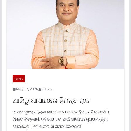
ଜାତୀୟ
May 12, 2026
admin
ଆଜିଠୁ ଆସାମରେ ହିମନ୍ତ ରାଜ
ଆସାମ ମୁଖ୍ୟମନ୍ତ୍ରୀ ଭାବେ ଶପଥ ନେଲେ ହିମନ୍ତ ବିଶ୍ବଶର୍ମା ।
ହିମନ୍ତ ବିଶ୍ବଶର୍ମା ଦ୍ବିତୀୟ ଥର ପାଇଁ ଆସାମର ମୁଖ୍ୟମନ୍ତ୍ରୀ
ହୋଇଛନ୍ତି । ଗୌହାଟୀର ଖାନାପଡା ଭେଟନାରୀ