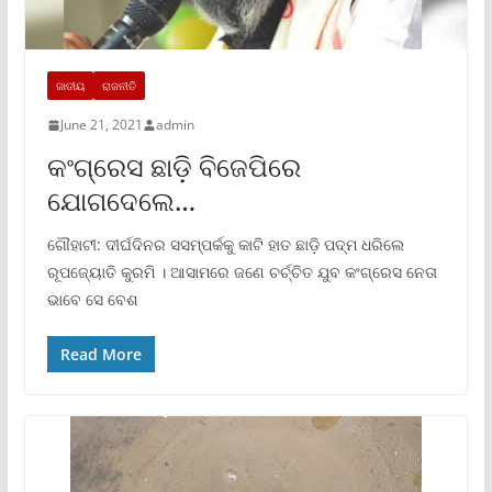
ଜାତୀୟ
ରାଜନୀତି
June 21, 2021
admin
କଂଗ୍ରେସ ଛାଡ଼ି ବିଜେପିରେ
ଯୋଗଦେଲେ…
ଗୌହାଟୀ: ଦୀର୍ଘଦିନର ସସମ୍ପର୍କକୁ କାଟି ହାତ ଛାଡ଼ି ପଦ୍ମ ଧରିଲେ
ରୂପଜ୍ୟୋତି କୁରମି । ଆସାମରେ ଜଣେ ଚର୍ଚ୍ଚିତ ଯୁବ କଂଗ୍ରେସ ନେତା
ଭାବେ ସେ ବେଶ
Read More