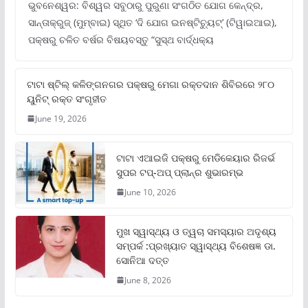
ଭୁବନେଶ୍ୱର: ବିଶ୍ୱର ସବୁଠାରୁ ପୁରୁଣା ସଂଗଠିତ ଯୋଗ କେନ୍ଦ୍ର,
ସାନ୍ତାକ୍ରୁଜ୍ (ମୁମ୍ବାଇ) ସ୍ଥିତ ‘ଦି ଯୋଗ ଇନଷ୍ଟିଚ୍ୟୁଟ୍‌’ (ଟିୱାଇଆଇ),
ପକ୍ଷରୁ ଚଳିତ ବର୍ଷର ବିଷୟବସ୍ତୁ “ସୁସ୍ଥ ବାର୍ଦ୍ଧକ୍ୟ
ଟାଟା ଷ୍ଟିଲ୍‌ କଳିଙ୍ଗନଗର ପକ୍ଷରୁ ମେଗା ରକ୍ତଦାନ ଶିବିରରେ ୨୮୦
ୟୁନିଟ୍‌ ରକ୍ତ ସଂଗୃହୀତ
June 19, 2026
ଟାଟା ଏଆଇଜି ପକ୍ଷରୁ ମେଡିକେୟାର ରିଜର୍ଭ
ସୁପର ଟପ୍‌-ଅପ୍ ପ୍ଲାନ୍‌ର ଶୁଭାରମ୍ଭ
June 10, 2026
ମୁଖ ସ୍ୱାସ୍ଥ୍ୟ ଓ ତ୍ୱଚା ସମସ୍ୟାର ଅଦୃଶ୍ୟ
ସମ୍ପର୍କ :ପ୍ରଖ୍ୟାତ ସ୍ୱାସ୍ଥ୍ୟ ବିଶେଷଜ୍ଞ ଡା.
ସୋନିଆ ଦତ୍ତ
June 8, 2026