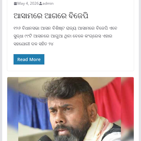
May 4, 2026
admin
ଆସାମରେ ଆଗରେ ବିଜେପି
୧୨୬ ବିଧାନସଭା ଆସନ ବିଶିଷ୍ଟ ରାଜ୍ୟ ଆସାମରେ ବିଜେପି ଏବେ
ସୁଦ୍ଧା ୯୯ଟି ଆସନରେ ଆଗୁଆ ଥିବା ବେଳେ କଂଗ୍ରେସ ଏହାର
ସହଯୋଗୀ ଦଳ ସହିତ ୨୪
Read More