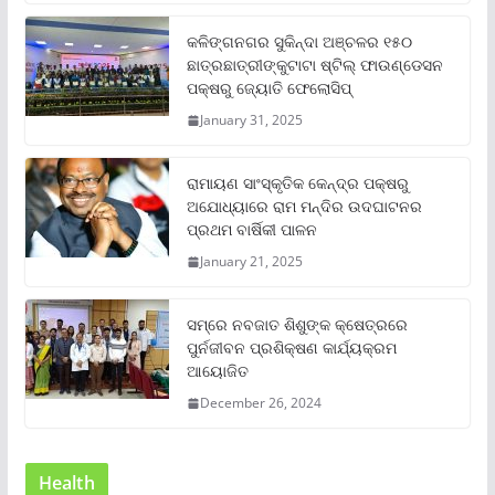
କଳିଙ୍ଗନଗର ସୁକିନ୍ଦା ଅଞ୍ଚଳର ୧୫୦
ଛାତ୍ରଛାତ୍ରୀଙ୍କୁଟାଟା ଷ୍ଟିଲ୍ ଫାଉଣ୍ଡେସନ
ପକ୍ଷରୁ ଜ୍ୟୋତି ଫେଲୋସିପ୍‌
January 31, 2025
ରାମାୟଣ ସାଂସ୍କୃତିକ କେନ୍ଦ୍ର ପକ୍ଷରୁ
ଅଯୋଧ୍ୟାରେ ରାମ ମନ୍ଦିର ଉଦଘାଟନର
ପ୍ରଥମ ବାର୍ଷିକୀ ପାଳନ
January 21, 2025
ସମ୍‌ରେ ନବଜାତ ଶିଶୁଙ୍କ କ୍ଷେତ୍ରରେ
ପୁର୍ନଜୀବନ ପ୍ରଶିକ୍ଷଣ କାର୍ଯ୍ୟକ୍ରମ
ଆୟୋଜିତ
December 26, 2024
Health