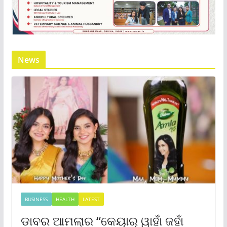
News
BUSINESS
HEALTH
LATEST
ଡାବର ଆମଲାର “କେୟାର୍ ୱାହାଁ ଜହାଁ