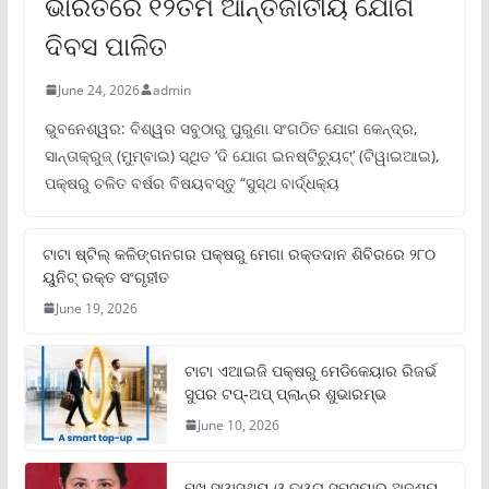
ଭାରତରେ ୧୨ତମ ଆନ୍ତର୍ଜାତୀୟ ଯୋଗ
ଦିବସ ପାଳିତ
June 24, 2026
admin
ଭୁବନେଶ୍ୱର: ବିଶ୍ୱର ସବୁଠାରୁ ପୁରୁଣା ସଂଗଠିତ ଯୋଗ କେନ୍ଦ୍ର,
ସାନ୍ତାକ୍ରୁଜ୍ (ମୁମ୍ବାଇ) ସ୍ଥିତ ‘ଦି ଯୋଗ ଇନଷ୍ଟିଚ୍ୟୁଟ୍‌’ (ଟିୱାଇଆଇ),
ପକ୍ଷରୁ ଚଳିତ ବର୍ଷର ବିଷୟବସ୍ତୁ “ସୁସ୍ଥ ବାର୍ଦ୍ଧକ୍ୟ
ଟାଟା ଷ୍ଟିଲ୍‌ କଳିଙ୍ଗନଗର ପକ୍ଷରୁ ମେଗା ରକ୍ତଦାନ ଶିବିରରେ ୨୮୦
ୟୁନିଟ୍‌ ରକ୍ତ ସଂଗୃହୀତ
June 19, 2026
ଟାଟା ଏଆଇଜି ପକ୍ଷରୁ ମେଡିକେୟାର ରିଜର୍ଭ
ସୁପର ଟପ୍‌-ଅପ୍ ପ୍ଲାନ୍‌ର ଶୁଭାରମ୍ଭ
June 10, 2026
ମୁଖ ସ୍ୱାସ୍ଥ୍ୟ ଓ ତ୍ୱଚା ସମସ୍ୟାର ଅଦୃଶ୍ୟ