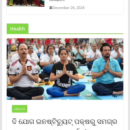
December 26, 2024
Health
HEALTH
ଦି ଯୋଗ ଇନଷ୍ଟିଚ୍ୟୁଟ୍ ପକ୍ଷରୁ ସମଗ୍ର