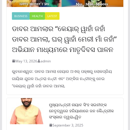
BUSINESS
HEALTH
LATEST
ଡାବର ଆମଲାର “କେୟାର୍ ୱାହାଁ ଜହାଁ
ଡାବର ଆମଲା, ଘର୍ ୱାହାଁ ମେରୀ ମାଁ ଜହାଁ”
ଅଭିଯାନ ମାଧ୍ୟମରେ ମାତୃଦିବସ ପାଳନ
May 13, 2026
admin
ଭୁବନେଶ୍ୱର: ଡାବର ଆମଲା ହେୟାର ଅଏଲ୍ ପକ୍ଷରୁ ଲୋକପ୍ରିୟ
ଗାୟିକା ଯୁଗଳ ଅନ୍ତରା ନନ୍ଦୀ ଏବଂ ଅଙ୍କିତା ନନ୍ଦୀଙ୍କୁ ନେଇ
“କେୟାର୍ ୱାହାଁ ଜହାଁ ଡାବର ଆମଲା,
ମୁଖ୍ୟମନ୍ତ୍ରୀ ନାୟାବ ସିଂହ ସଇନୀଙ୍କ
ନେତୃତ୍ୱରେ ହରିୟାଣାରେ ଜନ କୈନ୍ଦ୍ରୀକ
ସଂସ୍କାର ତ୍ୱରାନ୍ୱିତ
September 3, 2025