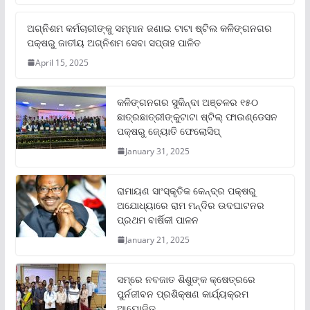
ଅଗ୍ନିଶମ କର୍ମଚାରୀଙ୍କୁ ସମ୍ମାନ ଜଣାଇ ଟାଟା ଷ୍ଟିଲ କଳିଙ୍ଗନଗର
ପକ୍ଷରୁ ଜାତୀୟ ଅଗ୍ନିଶମ ସେବା ସପ୍ତାହ ପାଳିତ
April 15, 2025
କଳିଙ୍ଗନଗର ସୁକିନ୍ଦା ଅଞ୍ଚଳର ୧୫୦
ଛାତ୍ରଛାତ୍ରୀଙ୍କୁଟାଟା ଷ୍ଟିଲ୍ ଫାଉଣ୍ଡେସନ
ପକ୍ଷରୁ ଜ୍ୟୋତି ଫେଲୋସିପ୍‌
January 31, 2025
ରାମାୟଣ ସାଂସ୍କୃତିକ କେନ୍ଦ୍ର ପକ୍ଷରୁ
ଅଯୋଧ୍ୟାରେ ରାମ ମନ୍ଦିର ଉଦଘାଟନର
ପ୍ରଥମ ବାର୍ଷିକୀ ପାଳନ
January 21, 2025
ସମ୍‌ରେ ନବଜାତ ଶିଶୁଙ୍କ କ୍ଷେତ୍ରରେ
ପୁର୍ନଜୀବନ ପ୍ରଶିକ୍ଷଣ କାର୍ଯ୍ୟକ୍ରମ
ଆୟୋଜିତ