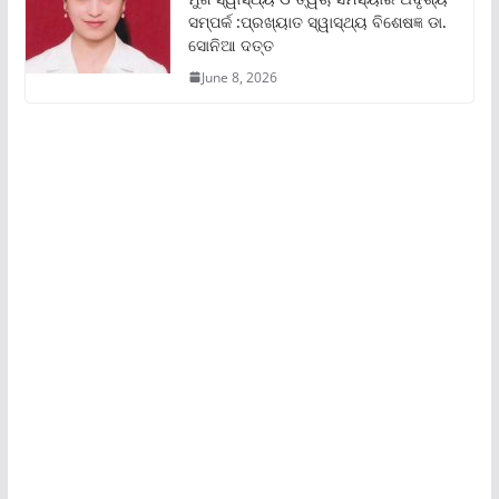
ସମ୍ପର୍କ :ପ୍ରଖ୍ୟାତ ସ୍ୱାସ୍ଥ୍ୟ ବିଶେଷଜ୍ଞ ଡା.
ସୋନିଆ ଦତ୍ତ
June 8, 2026