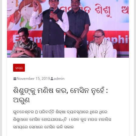
ରାଜ୍ୟ
November 15, 2019
admin
ଶିଶୁଙ୍କୁ ମଣିଷ କର, ମେସିନ ନୁହେଁ :
ଅରୁଣ
ଭୁବନେଶ୍ବର () ପରିବର୍ତ୍ତି ଶିକ୍ଷା ବ୍ୟବସ୍ଥାରେ ଧିରେ ଧିରେ
ଶିଶୁମାନେ ମେସିନ ହୋଇଯାଉଛନ୍ତି । ଖେଳ କୁଦ ମଉଜ ମଜଲିସ
ସମୟରେ ସେମାନେ ମେସିନ ଭଳି ସକାଳ