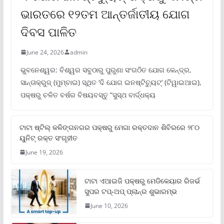
ଭାରତରେ ୧୨ତମ ଆନ୍ତର୍ଜାତୀୟ ଯୋଗ
ଦିବସ ପାଳିତ
June 24, 2026
admin
ଭୁବନେଶ୍ୱର: ବିଶ୍ୱର ସବୁଠାରୁ ପୁରୁଣା ସଂଗଠିତ ଯୋଗ କେନ୍ଦ୍ର,
ସାନ୍ତାକ୍ରୁଜ୍ (ମୁମ୍ବାଇ) ସ୍ଥିତ ‘ଦି ଯୋଗ ଇନଷ୍ଟିଚ୍ୟୁଟ୍‌’ (ଟିୱାଇଆଇ),
ପକ୍ଷରୁ ଚଳିତ ବର୍ଷର ବିଷୟବସ୍ତୁ “ସୁସ୍ଥ ବାର୍ଦ୍ଧକ୍ୟ
ଟାଟା ଷ୍ଟିଲ୍‌ କଳିଙ୍ଗନଗର ପକ୍ଷରୁ ମେଗା ରକ୍ତଦାନ ଶିବିରରେ ୨୮୦
ୟୁନିଟ୍‌ ରକ୍ତ ସଂଗୃହୀତ
June 19, 2026
ଟାଟା ଏଆଇଜି ପକ୍ଷରୁ ମେଡିକେୟାର ରିଜର୍ଭ
ସୁପର ଟପ୍‌-ଅପ୍ ପ୍ଲାନ୍‌ର ଶୁଭାରମ୍ଭ
June 10, 2026