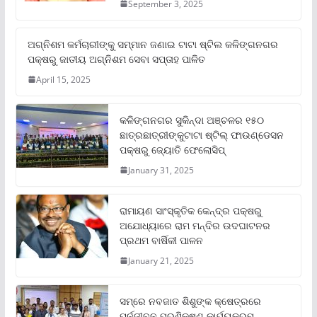
September 3, 2025
ଅଗ୍ନିଶମ କର୍ମଚାରୀଙ୍କୁ ସମ୍ମାନ ଜଣାଇ ଟାଟା ଷ୍ଟିଲ କଳିଙ୍ଗନଗର
ପକ୍ଷରୁ ଜାତୀୟ ଅଗ୍ନିଶମ ସେବା ସପ୍ତାହ ପାଳିତ
April 15, 2025
କଳିଙ୍ଗନଗର ସୁକିନ୍ଦା ଅଞ୍ଚଳର ୧୫୦
ଛାତ୍ରଛାତ୍ରୀଙ୍କୁଟାଟା ଷ୍ଟିଲ୍ ଫାଉଣ୍ଡେସନ
ପକ୍ଷରୁ ଜ୍ୟୋତି ଫେଲୋସିପ୍‌
January 31, 2025
ରାମାୟଣ ସାଂସ୍କୃତିକ କେନ୍ଦ୍ର ପକ୍ଷରୁ
ଅଯୋଧ୍ୟାରେ ରାମ ମନ୍ଦିର ଉଦଘାଟନର
ପ୍ରଥମ ବାର୍ଷିକୀ ପାଳନ
January 21, 2025
ସମ୍‌ରେ ନବଜାତ ଶିଶୁଙ୍କ କ୍ଷେତ୍ରରେ
ପୁର୍ନଜୀବନ ପ୍ରଶିକ୍ଷଣ କାର୍ଯ୍ୟକ୍ରମ