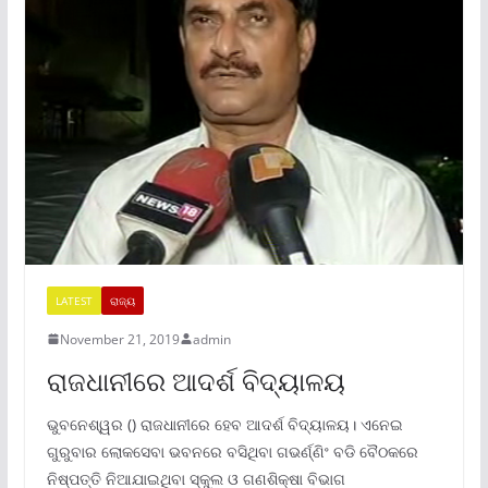
LATEST
ରାଜ୍ୟ
November 21, 2019
admin
ରାଜଧାନୀରେ ଆଦର୍ଶ ବିଦ୍ୟାଳୟ
ଭୁବନେଶ୍ୱର () ରାଜଧାନୀରେ ହେବ ଆଦର୍ଶ ବିଦ୍ୟାଳୟ। ଏନେଇ
ଗୁରୁବାର ଲୋକସେବା ଭବନରେ ବସିଥିବା ଗଭର୍ଣ୍ଣିଂ ବଡି ବୈଠକରେ
ନିଷ୍ପତ୍ତି ନିଆଯାଇଥିବା ସ୍କୁଲ ଓ ଗଣଶିକ୍ଷା ବିଭାଗ