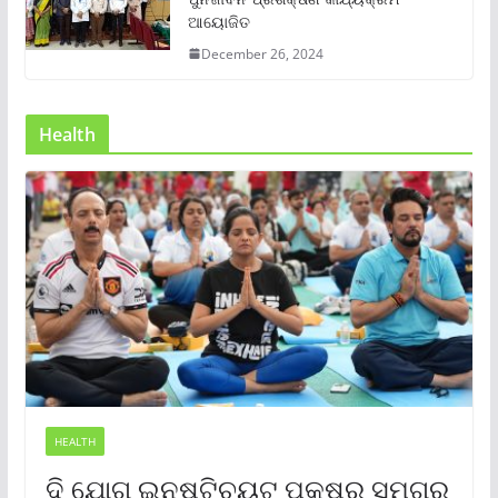
ଆୟୋଜିତ
December 26, 2024
Health
HEALTH
ଦି ଯୋଗ ଇନଷ୍ଟିଚ୍ୟୁଟ୍ ପକ୍ଷରୁ ସମଗ୍ର