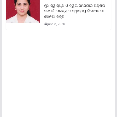
ମୁଖ ସ୍ୱାସ୍ଥ୍ୟ ଓ ତ୍ୱଚା ସମସ୍ୟାର ଅଦୃଶ୍ୟ
ସମ୍ପର୍କ :ପ୍ରଖ୍ୟାତ ସ୍ୱାସ୍ଥ୍ୟ ବିଶେଷଜ୍ଞ ଡା.
ସୋନିଆ ଦତ୍ତ
June 8, 2026