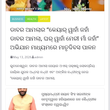
BUSINESS
HEALTH
LATEST
ଡାବର ଆମଲାର “କେୟାର୍ ୱାହାଁ ଜହାଁ
ଡାବର ଆମଲା, ଘର୍ ୱାହାଁ ମେରୀ ମାଁ ଜହାଁ”
ଅଭିଯାନ ମାଧ୍ୟମରେ ମାତୃଦିବସ ପାଳନ
May 13, 2026
admin
ଭୁବନେଶ୍ୱର: ଡାବର ଆମଲା ହେୟାର ଅଏଲ୍ ପକ୍ଷରୁ ଲୋକପ୍ରିୟ
ଗାୟିକା ଯୁଗଳ ଅନ୍ତରା ନନ୍ଦୀ ଏବଂ ଅଙ୍କିତା ନନ୍ଦୀଙ୍କୁ ନେଇ
“କେୟାର୍ ୱାହାଁ ଜହାଁ ଡାବର ଆମଲା,
ମୁଖ୍ୟମନ୍ତ୍ରୀ ନାୟାବ ସିଂହ ସଇନୀଙ୍କ
ନେତୃତ୍ୱରେ ହରିୟାଣାରେ ଜନ କୈନ୍ଦ୍ରୀକ
ସଂସ୍କାର ତ୍ୱରାନ୍ୱିତ