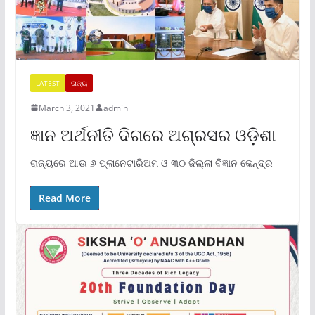
LATEST
ରାଜ୍ୟ
March 3, 2021
admin
ଜ୍ଞାନ ଅର୍ଥନୀତି ଦିଗରେ ଅଗ୍ରସର ଓଡ଼ିଶା
ରାଜ୍ୟରେ ଆଉ ୬ ପ୍ଲାନେଟାରିଅମ ଓ ୩୦ ଜିଲ୍ଲା ବିଜ୍ଞାନ କେନ୍ଦ୍ର
Read More