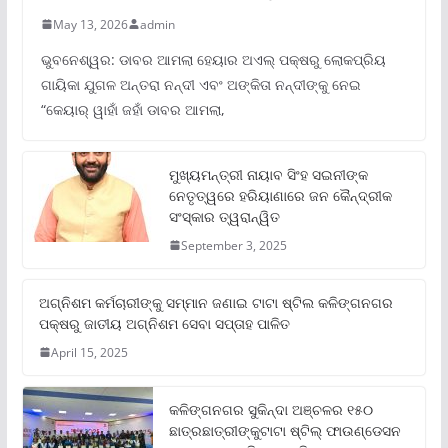
May 13, 2026
admin
ଭୁବନେଶ୍ୱର: ଡାବର ଆମଲା ହେୟାର ଅଏଲ୍ ପକ୍ଷରୁ ଲୋକପ୍ରିୟ
ଗାୟିକା ଯୁଗଳ ଅନ୍ତରା ନନ୍ଦୀ ଏବଂ ଅଙ୍କିତା ନନ୍ଦୀଙ୍କୁ ନେଇ
“କେୟାର୍ ୱାହାଁ ଜହାଁ ଡାବର ଆମଲା,
ମୁଖ୍ୟମନ୍ତ୍ରୀ ନାୟାବ ସିଂହ ସଇନୀଙ୍କ
ନେତୃତ୍ୱରେ ହରିୟାଣାରେ ଜନ କୈନ୍ଦ୍ରୀକ
ସଂସ୍କାର ତ୍ୱରାନ୍ୱିତ
September 3, 2025
ଅଗ୍ନିଶମ କର୍ମଚାରୀଙ୍କୁ ସମ୍ମାନ ଜଣାଇ ଟାଟା ଷ୍ଟିଲ କଳିଙ୍ଗନଗର
ପକ୍ଷରୁ ଜାତୀୟ ଅଗ୍ନିଶମ ସେବା ସପ୍ତାହ ପାଳିତ
April 15, 2025
କଳିଙ୍ଗନଗର ସୁକିନ୍ଦା ଅଞ୍ଚଳର ୧୫୦
ଛାତ୍ରଛାତ୍ରୀଙ୍କୁଟାଟା ଷ୍ଟିଲ୍ ଫାଉଣ୍ଡେସନ