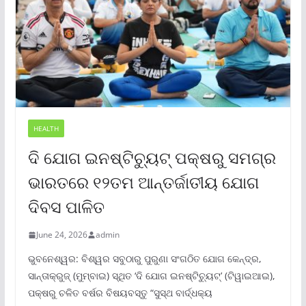
HEALTH
ଦି ଯୋଗ ଇନଷ୍ଟିଚ୍ୟୁଟ୍ ପକ୍ଷରୁ ସମଗ୍ର
ଭାରତରେ ୧୨ତମ ଆନ୍ତର୍ଜାତୀୟ ଯୋଗ
ଦିବସ ପାଳିତ
June 24, 2026
admin
ଭୁବନେଶ୍ୱର: ବିଶ୍ୱର ସବୁଠାରୁ ପୁରୁଣା ସଂଗଠିତ ଯୋଗ କେନ୍ଦ୍ର,
ସାନ୍ତାକ୍ରୁଜ୍ (ମୁମ୍ବାଇ) ସ୍ଥିତ ‘ଦି ଯୋଗ ଇନଷ୍ଟିଚ୍ୟୁଟ୍‌’ (ଟିୱାଇଆଇ),
ପକ୍ଷରୁ ଚଳିତ ବର୍ଷର ବିଷୟବସ୍ତୁ “ସୁସ୍ଥ ବାର୍ଦ୍ଧକ୍ୟ