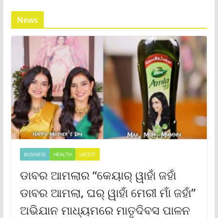
News
BUSINESS
HEALTH
LATEST
ଡାବର ଆମଲାର “କେୟାର୍ ୱାହାଁ ଜହାଁ
ଡାବର ଆମଲା, ଘର୍ ୱାହାଁ ମେରୀ ମାଁ ଜହାଁ”
ଅଭିଯାନ ମାଧ୍ୟମରେ ମାତୃଦିବସ ପାଳନ