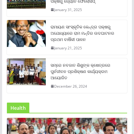
ପକ୍ଷରୁ ଜ୍ୟୋତି ଫେଲୋସିପ୍‌
January 31, 2025
ରାମାୟଣ ସାଂସ୍କୃତିକ କେନ୍ଦ୍ର ପକ୍ଷରୁ
ଅଯୋଧ୍ୟାରେ ରାମ ମନ୍ଦିର ଉଦଘାଟନର
ପ୍ରଥମ ବାର୍ଷିକୀ ପାଳନ
January 21, 2025
ସମ୍‌ରେ ନବଜାତ ଶିଶୁଙ୍କ କ୍ଷେତ୍ରରେ
ପୁର୍ନଜୀବନ ପ୍ରଶିକ୍ଷଣ କାର୍ଯ୍ୟକ୍ରମ
ଆୟୋଜିତ
December 26, 2024
Health