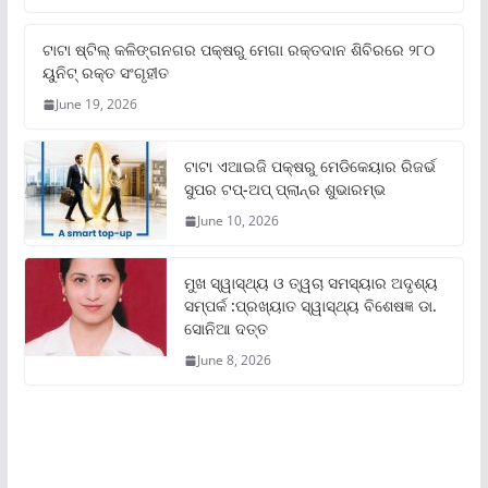
ଟାଟା ଷ୍ଟିଲ୍‌ କଳିଙ୍ଗନଗର ପକ୍ଷରୁ ମେଗା ରକ୍ତଦାନ ଶିବିରରେ ୨୮୦
ୟୁନିଟ୍‌ ରକ୍ତ ସଂଗୃହୀତ
June 19, 2026
ଟାଟା ଏଆଇଜି ପକ୍ଷରୁ ମେଡିକେୟାର ରିଜର୍ଭ
ସୁପର ଟପ୍‌-ଅପ୍ ପ୍ଲାନ୍‌ର ଶୁଭାରମ୍ଭ
June 10, 2026
ମୁଖ ସ୍ୱାସ୍ଥ୍ୟ ଓ ତ୍ୱଚା ସମସ୍ୟାର ଅଦୃଶ୍ୟ
ସମ୍ପର୍କ :ପ୍ରଖ୍ୟାତ ସ୍ୱାସ୍ଥ୍ୟ ବିଶେଷଜ୍ଞ ଡା.
ସୋନିଆ ଦତ୍ତ
June 8, 2026