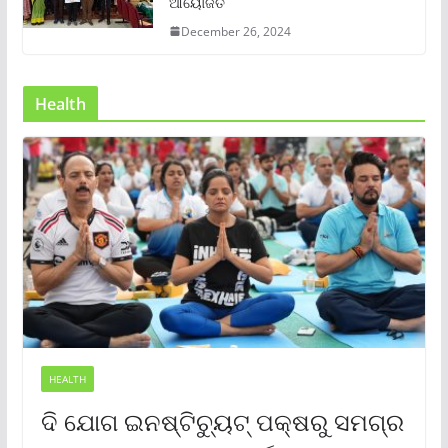
ଆୟୋଜିତ
December 26, 2024
Health
HEALTH
ଦି ଯୋଗ ଇନଷ୍ଟିଚ୍ୟୁଟ୍ ପକ୍ଷରୁ ସମଗ୍ର