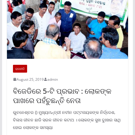
ରାଜନୀତି
August 25, 2019
admin
ବିଜେଡିରେ 5-ଟି ପ୍ରଭାବ : ଲୋକଙ୍କ
ପାଖରେ ପହଁଚୁଛନ୍ତି ନେତା
ଭୁବନେଶ୍ବର () ମୁଖ୍ୟମନ୍ତ୍ରୀ ନବୀନ ପଟ୍ଟନାୟକଙ୍କ ନିର୍ଦ୍ଦେଶ,
ବିଳାସ ଜୀବନ ଛାଡି ସରଳ ଜୀବନ କଟାଅ । ଲୋକଙ୍କ ସୁଖ ଦୁଃଖର ସାଥି
ହୋଇ ଲୋକଙ୍କ ସମସ୍ୟା