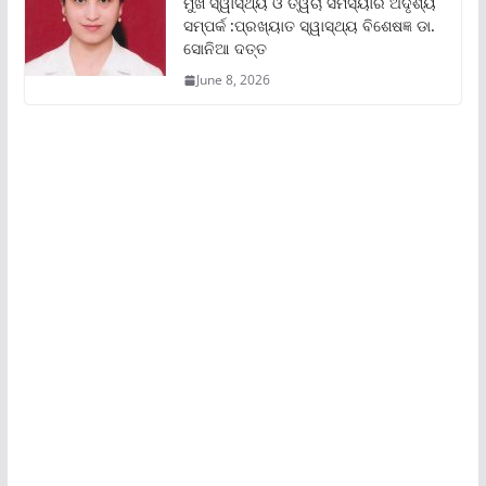
ମୁଖ ସ୍ୱାସ୍ଥ୍ୟ ଓ ତ୍ୱଚା ସମସ୍ୟାର ଅଦୃଶ୍ୟ
ସମ୍ପର୍କ :ପ୍ରଖ୍ୟାତ ସ୍ୱାସ୍ଥ୍ୟ ବିଶେଷଜ୍ଞ ଡା.
ସୋନିଆ ଦତ୍ତ
June 8, 2026