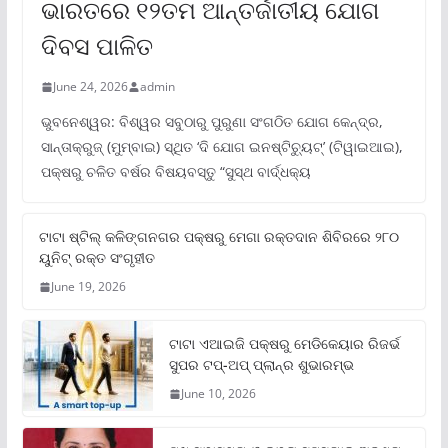
ଭାରତରେ ୧୨ତମ ଆନ୍ତର୍ଜାତୀୟ ଯୋଗ
ଦିବସ ପାଳିତ
June 24, 2026
admin
ଭୁବନେଶ୍ୱର: ବିଶ୍ୱର ସବୁଠାରୁ ପୁରୁଣା ସଂଗଠିତ ଯୋଗ କେନ୍ଦ୍ର,
ସାନ୍ତାକ୍ରୁଜ୍ (ମୁମ୍ବାଇ) ସ୍ଥିତ ‘ଦି ଯୋଗ ଇନଷ୍ଟିଚ୍ୟୁଟ୍‌’ (ଟିୱାଇଆଇ),
ପକ୍ଷରୁ ଚଳିତ ବର୍ଷର ବିଷୟବସ୍ତୁ “ସୁସ୍ଥ ବାର୍ଦ୍ଧକ୍ୟ
ଟାଟା ଷ୍ଟିଲ୍‌ କଳିଙ୍ଗନଗର ପକ୍ଷରୁ ମେଗା ରକ୍ତଦାନ ଶିବିରରେ ୨୮୦
ୟୁନିଟ୍‌ ରକ୍ତ ସଂଗୃହୀତ
June 19, 2026
ଟାଟା ଏଆଇଜି ପକ୍ଷରୁ ମେଡିକେୟାର ରିଜର୍ଭ
ସୁପର ଟପ୍‌-ଅପ୍ ପ୍ଲାନ୍‌ର ଶୁଭାରମ୍ଭ
June 10, 2026