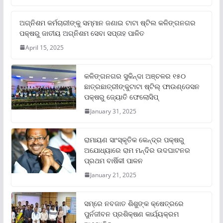
ଅଗ୍ନିଶମ କର୍ମଚାରୀଙ୍କୁ ସମ୍ମାନ ଜଣାଇ ଟାଟା ଷ୍ଟିଲ କଳିଙ୍ଗନଗର
ପକ୍ଷରୁ ଜାତୀୟ ଅଗ୍ନିଶମ ସେବା ସପ୍ତାହ ପାଳିତ
April 15, 2025
କଳିଙ୍ଗନଗର ସୁକିନ୍ଦା ଅଞ୍ଚଳର ୧୫୦
ଛାତ୍ରଛାତ୍ରୀଙ୍କୁଟାଟା ଷ୍ଟିଲ୍ ଫାଉଣ୍ଡେସନ
ପକ୍ଷରୁ ଜ୍ୟୋତି ଫେଲୋସିପ୍‌
January 31, 2025
ରାମାୟଣ ସାଂସ୍କୃତିକ କେନ୍ଦ୍ର ପକ୍ଷରୁ
ଅଯୋଧ୍ୟାରେ ରାମ ମନ୍ଦିର ଉଦଘାଟନର
ପ୍ରଥମ ବାର୍ଷିକୀ ପାଳନ
January 21, 2025
ସମ୍‌ରେ ନବଜାତ ଶିଶୁଙ୍କ କ୍ଷେତ୍ରରେ
ପୁର୍ନଜୀବନ ପ୍ରଶିକ୍ଷଣ କାର୍ଯ୍ୟକ୍ରମ