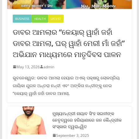
BUSINESS
HEALTH
LATEST
ଡାବର ଆମଲାର “କେୟାର୍ ୱାହାଁ ଜହାଁ
ଡାବର ଆମଲା, ଘର୍ ୱାହାଁ ମେରୀ ମାଁ ଜହାଁ”
ଅଭିଯାନ ମାଧ୍ୟମରେ ମାତୃଦିବସ ପାଳନ
May 13, 2026
admin
ଭୁବନେଶ୍ୱର: ଡାବର ଆମଲା ହେୟାର ଅଏଲ୍ ପକ୍ଷରୁ ଲୋକପ୍ରିୟ
ଗାୟିକା ଯୁଗଳ ଅନ୍ତରା ନନ୍ଦୀ ଏବଂ ଅଙ୍କିତା ନନ୍ଦୀଙ୍କୁ ନେଇ
“କେୟାର୍ ୱାହାଁ ଜହାଁ ଡାବର ଆମଲା,
ମୁଖ୍ୟମନ୍ତ୍ରୀ ନାୟାବ ସିଂହ ସଇନୀଙ୍କ
ନେତୃତ୍ୱରେ ହରିୟାଣାରେ ଜନ କୈନ୍ଦ୍ରୀକ
ସଂସ୍କାର ତ୍ୱରାନ୍ୱିତ
September 3, 2025