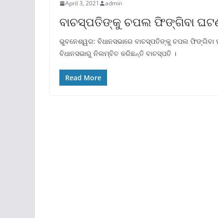
April 3, 2021
admin
ବାଚସ୍ପତିଙ୍କୁ ଚପଲ ଫିଙ୍ଗିବା ଘଟ
ଭୁବନେଶ୍ୱର: ବିଧାନସଭାରେ ବାଚସ୍ପତିଙ୍କୁ ଚପଲ ଫିଙ୍ଗିବା 
ବିଧାନସଭାରୁ ନିଲମ୍ବିତ କରିଛନ୍ତି ବାଚସ୍ପତି ।
Read More