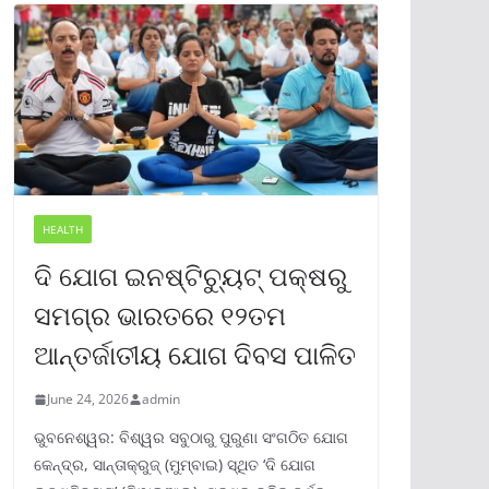
HEALTH
ଦି ଯୋଗ ଇନଷ୍ଟିଚ୍ୟୁଟ୍ ପକ୍ଷରୁ
ସମଗ୍ର ଭାରତରେ ୧୨ତମ
ଆନ୍ତର୍ଜାତୀୟ ଯୋଗ ଦିବସ ପାଳିତ
June 24, 2026
admin
ଭୁବନେଶ୍ୱର: ବିଶ୍ୱର ସବୁଠାରୁ ପୁରୁଣା ସଂଗଠିତ ଯୋଗ
କେନ୍ଦ୍ର, ସାନ୍ତାକ୍ରୁଜ୍ (ମୁମ୍ବାଇ) ସ୍ଥିତ ‘ଦି ଯୋଗ