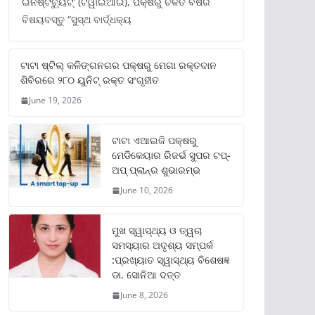
ଇନଷ୍ଟିଚ୍ୟୁଟ୍‌’ (ଟିୱାଇଆଇ), ପକ୍ଷରୁ ଚଳିତ ବର୍ଷର
ବିଷୟବସ୍ତୁ “ସୁସ୍ଥ ବାର୍ଦ୍ଧକ୍ୟ
ଟାଟା ଷ୍ଟିଲ୍‌ କଳିଙ୍ଗନଗର ପକ୍ଷରୁ ମେଗା ରକ୍ତଦାନ
ଶିବିରରେ ୨୮୦ ୟୁନିଟ୍‌ ରକ୍ତ ସଂଗୃହୀତ
June 19, 2026
ଟାଟା ଏଆଇଜି ପକ୍ଷରୁ
ମେଡିକେୟାର ରିଜର୍ଭ ସୁପର ଟପ୍‌-
ଅପ୍ ପ୍ଲାନ୍‌ର ଶୁଭାରମ୍ଭ
June 10, 2026
ମୁଖ ସ୍ୱାସ୍ଥ୍ୟ ଓ ତ୍ୱଚା
ସମସ୍ୟାର ଅଦୃଶ୍ୟ ସମ୍ପର୍କ
:ପ୍ରଖ୍ୟାତ ସ୍ୱାସ୍ଥ୍ୟ ବିଶେଷଜ୍ଞ
ଡା. ସୋନିଆ ଦତ୍ତ
June 8, 2026