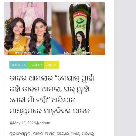
BUSINESS
HEALTH
LATEST
ଡାବର ଆମଲାର “କେୟାର୍ ୱାହାଁ
ଜହାଁ ଡାବର ଆମଲା, ଘର୍ ୱାହାଁ
ମେରୀ ମାଁ ଜହାଁ” ଅଭିଯାନ
ମାଧ୍ୟମରେ ମାତୃଦିବସ ପାଳନ
May 13, 2026
admin
ଭୁବନେଶ୍ୱର: ଡାବର ଆମଲା ହେୟାର ଅଏଲ୍ ପକ୍ଷରୁ