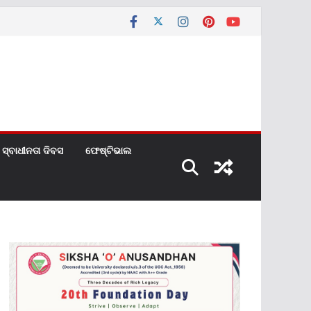
ସ୍ବାଧୀନତା ଦିବସ
ଫେଷ୍ଟିଭାଲ