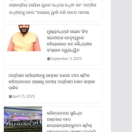
ଲୋକପ୍ରିୟ ଗାୟିକା ଯୁଗଳ ଅନ୍ତରା ନନ୍ଦୀ ଏବଂ ଅଙ୍କିତା
ନନ୍ଦୀଙ୍କୁ ନେଇ “କେୟାର୍ ୱାହାଁ ଜହାଁ ଡାବର ଆମଲା,
ମୁଖ୍ୟମନ୍ତ୍ରୀ ନାୟାବ ସିଂହ
ସଇନୀଙ୍କ ନେତୃତ୍ୱରେ
ହରିୟାଣାରେ ଜନ କୈନ୍ଦ୍ରୀକ
ସଂସ୍କାର ତ୍ୱରାନ୍ୱିତ
September 3, 2025
ଅଗ୍ନିଶମ କର୍ମଚାରୀଙ୍କୁ ସମ୍ମାନ ଜଣାଇ ଟାଟା ଷ୍ଟିଲ
କଳିଙ୍ଗନଗର ପକ୍ଷରୁ ଜାତୀୟ ଅଗ୍ନିଶମ ସେବା ସପ୍ତାହ
ପାଳିତ
April 15, 2025
କଳିଙ୍ଗନଗର ସୁକିନ୍ଦା
ଅଞ୍ଚଳର ୧୫୦
ଛାତ୍ରଛାତ୍ରୀଙ୍କୁଟାଟା ଷ୍ଟିଲ୍
ଫାଉଣ୍ଡେସନ ପକ୍ଷରୁ ଜ୍ୟୋତି