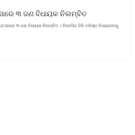
ଣାରେ ୩ ଜଣ ବିଧାୟକ ନିଲମ୍ବିତ
ଘଟଣାରେ ୩ ଜଣ ବିଧାୟକ ନିଲମ୍ବିତ । ବିଜେପିର ତିନି ବରିଷ୍ଠ ବିଧାୟକଙ୍କୁ