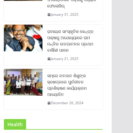
ଫେଲୋସିପ୍‌
January 31, 2025
ରାମାୟଣ ସାଂସ୍କୃତିକ କେନ୍ଦ୍ର
ପକ୍ଷରୁ ଅଯୋଧ୍ୟାରେ ରାମ
ମନ୍ଦିର ଉଦଘାଟନର ପ୍ରଥମ
ବାର୍ଷିକୀ ପାଳନ
January 21, 2025
ସମ୍‌ରେ ନବଜାତ ଶିଶୁଙ୍କ
କ୍ଷେତ୍ରରେ ପୁର୍ନଜୀବନ
ପ୍ରଶିକ୍ଷଣ କାର୍ଯ୍ୟକ୍ରମ
ଆୟୋଜିତ
December 26, 2024
Health