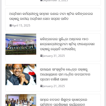
September 3, 2025
ଅଗ୍ନିଶମ କର୍ମଚାରୀଙ୍କୁ ସମ୍ମାନ ଜଣାଇ ଟାଟା ଷ୍ଟିଲ କଳିଙ୍ଗନଗର
ପକ୍ଷରୁ ଜାତୀୟ ଅଗ୍ନିଶମ ସେବା ସପ୍ତାହ ପାଳିତ
April 15, 2025
କଳିଙ୍ଗନଗର ସୁକିନ୍ଦା ଅଞ୍ଚଳର ୧୫୦
ଛାତ୍ରଛାତ୍ରୀଙ୍କୁଟାଟା ଷ୍ଟିଲ୍ ଫାଉଣ୍ଡେସନ
ପକ୍ଷରୁ ଜ୍ୟୋତି ଫେଲୋସିପ୍‌
January 31, 2025
ରାମାୟଣ ସାଂସ୍କୃତିକ କେନ୍ଦ୍ର ପକ୍ଷରୁ
ଅଯୋଧ୍ୟାରେ ରାମ ମନ୍ଦିର ଉଦଘାଟନର
ପ୍ରଥମ ବାର୍ଷିକୀ ପାଳନ
January 21, 2025
ସମ୍‌ରେ ନବଜାତ ଶିଶୁଙ୍କ କ୍ଷେତ୍ରରେ
ପୁର୍ନଜୀବନ ପ୍ରଶିକ୍ଷଣ କାର୍ଯ୍ୟକ୍ରମ