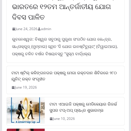
ଭାରତରେ ୧୨ତମ ଆନ୍ତର୍ଜାତୀୟ ଯୋଗ
ଦିବସ ପାଳିତ
June 24, 2026
admin
ଭୁବନେଶ୍ୱର: ବିଶ୍ୱର ସବୁଠାରୁ ପୁରୁଣା ସଂଗଠିତ ଯୋଗ କେନ୍ଦ୍ର,
ସାନ୍ତାକ୍ରୁଜ୍ (ମୁମ୍ବାଇ) ସ୍ଥିତ ‘ଦି ଯୋଗ ଇନଷ୍ଟିଚ୍ୟୁଟ୍‌’ (ଟିୱାଇଆଇ),
ପକ୍ଷରୁ ଚଳିତ ବର୍ଷର ବିଷୟବସ୍ତୁ “ସୁସ୍ଥ ବାର୍ଦ୍ଧକ୍ୟ
ଟାଟା ଷ୍ଟିଲ୍‌ କଳିଙ୍ଗନଗର ପକ୍ଷରୁ ମେଗା ରକ୍ତଦାନ ଶିବିରରେ ୨୮୦
ୟୁନିଟ୍‌ ରକ୍ତ ସଂଗୃହୀତ
June 19, 2026
ଟାଟା ଏଆଇଜି ପକ୍ଷରୁ ମେଡିକେୟାର ରିଜର୍ଭ
ସୁପର ଟପ୍‌-ଅପ୍ ପ୍ଲାନ୍‌ର ଶୁଭାରମ୍ଭ
June 10, 2026