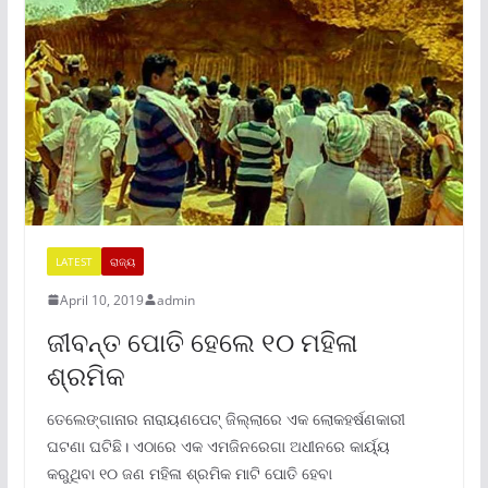
LATEST
ରାଜ୍ୟ
April 10, 2019
admin
ଜୀବନ୍ତ ପୋତି ହେଲେ ୧୦ ମହିଳା
ଶ୍ରମିକ
ତେଲେଙ୍ଗାନାର ନାରାୟଣପେଟ୍ ଜିଲ୍ଲାରେ ଏକ ଲୋକହର୍ଷଣକାରୀ
ଘଟଣା ଘଟିଛି। ଏଠାରେ ଏକ ଏମଜିନରେଗା ଅଧୀନରେ କାର୍ୟ୍ୟ
କରୁଥିବା ୧୦ ଜଣ ମହିଳା ଶ୍ରମିକ ମାଟି ପୋତି ହେବା