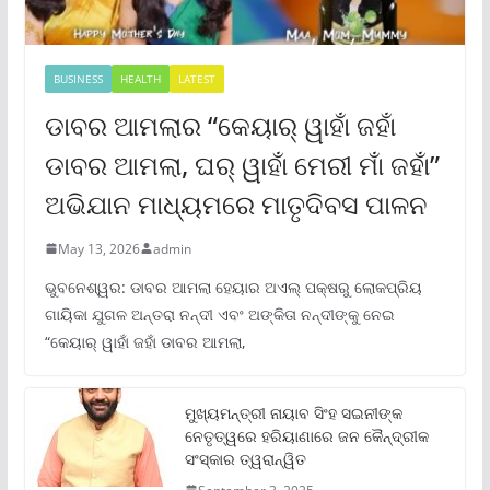
BUSINESS
HEALTH
LATEST
ଡାବର ଆମଲାର “କେୟାର୍ ୱାହାଁ ଜହାଁ
ଡାବର ଆମଲା, ଘର୍ ୱାହାଁ ମେରୀ ମାଁ ଜହାଁ”
ଅଭିଯାନ ମାଧ୍ୟମରେ ମାତୃଦିବସ ପାଳନ
May 13, 2026
admin
ଭୁବନେଶ୍ୱର: ଡାବର ଆମଲା ହେୟାର ଅଏଲ୍ ପକ୍ଷରୁ ଲୋକପ୍ରିୟ
ଗାୟିକା ଯୁଗଳ ଅନ୍ତରା ନନ୍ଦୀ ଏବଂ ଅଙ୍କିତା ନନ୍ଦୀଙ୍କୁ ନେଇ
“କେୟାର୍ ୱାହାଁ ଜହାଁ ଡାବର ଆମଲା,
ମୁଖ୍ୟମନ୍ତ୍ରୀ ନାୟାବ ସିଂହ ସଇନୀଙ୍କ
ନେତୃତ୍ୱରେ ହରିୟାଣାରେ ଜନ କୈନ୍ଦ୍ରୀକ
ସଂସ୍କାର ତ୍ୱରାନ୍ୱିତ