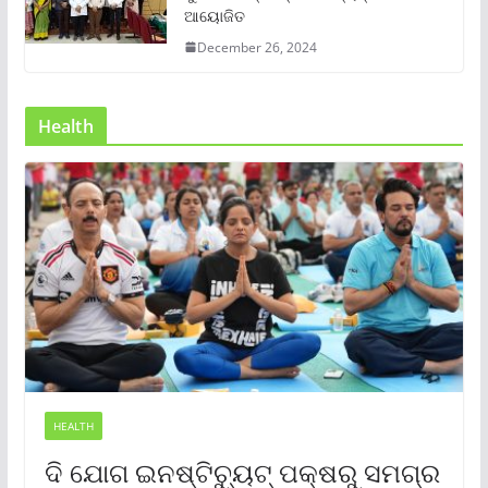
ଆୟୋଜିତ
December 26, 2024
Health
HEALTH
ଦି ଯୋଗ ଇନଷ୍ଟିଚ୍ୟୁଟ୍ ପକ୍ଷରୁ ସମଗ୍ର