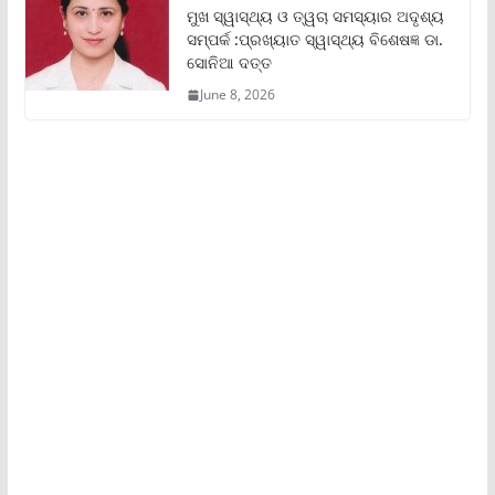
ମୁଖ ସ୍ୱାସ୍ଥ୍ୟ ଓ ତ୍ୱଚା ସମସ୍ୟାର ଅଦୃଶ୍ୟ
ସମ୍ପର୍କ :ପ୍ରଖ୍ୟାତ ସ୍ୱାସ୍ଥ୍ୟ ବିଶେଷଜ୍ଞ ଡା.
ସୋନିଆ ଦତ୍ତ
June 8, 2026