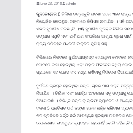
June 23, 2018
admin
ଭୁବନେଶ୍ବର ()
ଚିଲିକା ଡଙ୍ଗାବୁଡି ଘଟଣା ପରେ ଏବେ ରାଜ୍ୟ 
ନିୟୋଜିତ ହୋଇଥିବା ଡଙ୍ଗାରେ ଜିପିଏସ ଲଗାଯିବ । ଏହି ଘଟଣା
ଏଭଳି ସୁପାରିଶ କରିଛନ୍ତି ।ଏହି ସୁପାରିଶ ମୁତାବକ ଚିଲିକା ସ
ଡଙ୍ଗାର ସ୍ଥିତି ଏବଂ ପାଣିପାଗ ସଂପର୍କରେ ଆଗୁଆ ସୂଚନା ପାଇଁ
ରାଜ୍ୟ ପରିବହନ ମନ୍ତ୍ରୀ ଡାକ୍ତର ନୃସିଂହ ସାହୁ ।
ଚିଲିକାରେ ନିକଟରେ ଦୁର୍ଘଟଣାଗ୍ରସ୍ତ ହୋଇଥିବା ବୋଟରେ ଲାଇ
ବୋଟରେ କଣା ହୋଇଥିଲା ଏବଂ ତାହାର ଫିଟନେସ ନଥିଲା ବୋଲି କହି
ଜ୍ୟାକେଟ ସହ ଲାଇପ ବଏ ମଧ୍ୟ ରଖିବାକୁ ନିର୍ଦ୍ଦେଶ ଦିଆଯାଇ
ଦୁର୍ଘଟଣାଗ୍ରସ୍ତ ହୋଇଥିବା ଡଙ୍ଗା ଚାଳକ ପାଗ ଖରାପ ସତ୍ତ୍ବେ 
ନିଆଯିବ । ଚିଲିକା ଏବଂ ଖୋର୍ଦ୍ଧା ଅଂଚଳରେ ସବୁ ଡଙ୍ଗାକୁ 
ଦିଆଯାଇଛି । ବିଭିନ୍ନ ଡଙ୍ଗାକୁ ଲାଇଫ ଜ୍ୟାକେଟ ଓ ଅନ୍ୟାନ
ବଳକା 5 ପ୍ରତିଶତ ଅର୍ଥ ଡଙ୍ଗା ଚାଳକ ଖର୍ଚ୍ଚ କରିବାର ବ୍ୟବସ
ଶତ ପ୍ରତିଶତ ଖର୍ଚ୍ଚ କରି ଆବଶ୍ୟକ ସୁରକ୍ଷା ଉପକରଣ ଯୋଗ
ଉପକରଣର ଉପଯୁକ୍ତ ବ୍ୟବହାର ହେଉନାହିଁ ବୋଲି କହିଛନ୍ତି ପ