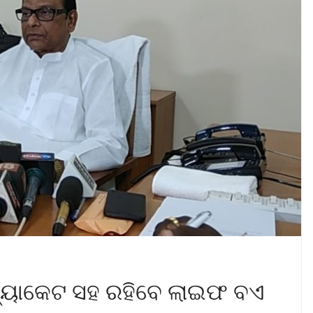
ଜ୍ୟାକେଟ ସହ ରହିବେ ଲାଇଫ ବଏ