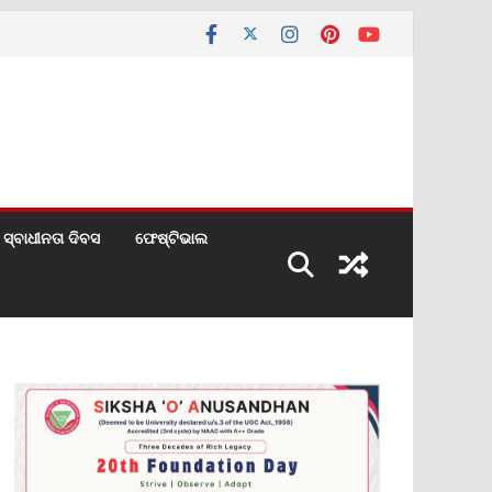
ସ୍ବାଧୀନତା ଦିବସ
ଫେଷ୍ଟିଭାଲ