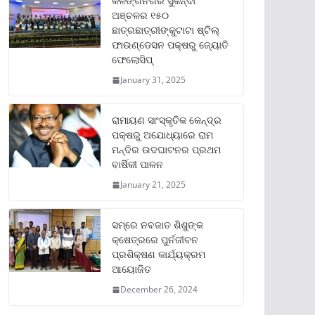
କଳିଙ୍ଗନଗର ସୁକିନ୍ଦା
ଅଞ୍ଚଳର ୧୫୦
ଛାତ୍ରଛାତ୍ରୀଙ୍କୁଟାଟା ଷ୍ଟିଲ୍
ଫାଉଣ୍ଡେସନ ପକ୍ଷରୁ ଜ୍ୟୋତି
ଫେଲୋସିପ୍‌
January 31, 2025
ରାମାୟଣ ସାଂସ୍କୃତିକ କେନ୍ଦ୍ର
ପକ୍ଷରୁ ଅଯୋଧ୍ୟାରେ ରାମ
ମନ୍ଦିର ଉଦଘାଟନର ପ୍ରଥମ
ବାର୍ଷିକୀ ପାଳନ
January 21, 2025
ସମ୍‌ରେ ନବଜାତ ଶିଶୁଙ୍କ
କ୍ଷେତ୍ରରେ ପୁର୍ନଜୀବନ
ପ୍ରଶିକ୍ଷଣ କାର୍ଯ୍ୟକ୍ରମ
ଆୟୋଜିତ
December 26, 2024