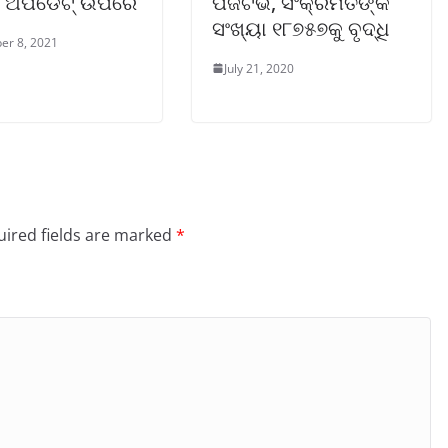
ା ଅପଡେଟ୍ ଉପରେ
ପଜିଟିଭ, ସଂକ୍ରମିତଙ୍କ
ସଂଖ୍ୟା ୧୮୭୫୭କୁ ବୃଦ୍ଧି
er 8, 2021
July 21, 2020
ired fields are marked
*