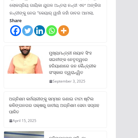
ଲୋକପ୍ରିୟ ଗାୟିକା ଯୁଗଳ ଅନ୍ତରା ନନ୍ଦୀ ଏବଂ ଅଙ୍କିତା
ନନ୍ଦୀଙ୍କୁ ନେଇ “କେୟାର୍ ୱାହାଁ ଜହାଁ ଡାବର ଆମଲା,
Share
ମୁଖ୍ୟମନ୍ତ୍ରୀ ନାୟାବ ସିଂହ
ସଇନୀଙ୍କ ନେତୃତ୍ୱରେ
ହରିୟାଣାରେ ଜନ କୈନ୍ଦ୍ରୀକ
ସଂସ୍କାର ତ୍ୱରାନ୍ୱିତ
September 3, 2025
ଅଗ୍ନିଶମ କର୍ମଚାରୀଙ୍କୁ ସମ୍ମାନ ଜଣାଇ ଟାଟା ଷ୍ଟିଲ
କଳିଙ୍ଗନଗର ପକ୍ଷରୁ ଜାତୀୟ ଅଗ୍ନିଶମ ସେବା ସପ୍ତାହ
ପାଳିତ
April 15, 2025