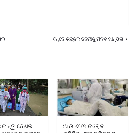
ଗୋଲ
ବନ୍ଦେ ଉତ୍କଳ ଜନନୀକୁ ମିଳିବ ମାନ୍ୟତା
କାନ୍ତୁ ଦେଶର
ଆଉ ୬୪୭ କରୋନା