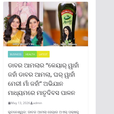
BUSINESS
HEALTH
LATEST
ଡାବର ଆମଲାର “କେୟାର୍ ୱାହାଁ
ଜହାଁ ଡାବର ଆମଲା, ଘର୍ ୱାହାଁ
ମେରୀ ମାଁ ଜହାଁ” ଅଭିଯାନ
ମାଧ୍ୟମରେ ମାତୃଦିବସ ପାଳନ
May 13, 2026
admin
ଭୁବନେଶ୍ୱର: ଡାବର ଆମଲା ହେୟାର ଅଏଲ୍ ପକ୍ଷରୁ