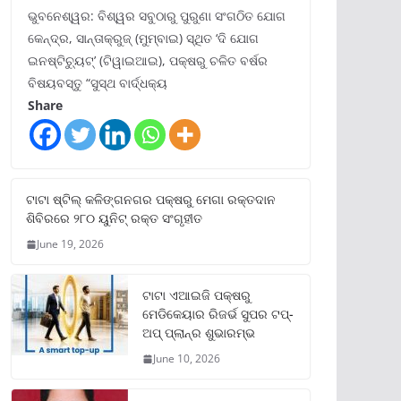
ଭୁବନେଶ୍ୱର: ବିଶ୍ୱର ସବୁଠାରୁ ପୁରୁଣା ସଂଗଠିତ ଯୋଗ
କେନ୍ଦ୍ର, ସାନ୍ତାକ୍ରୁଜ୍ (ମୁମ୍ବାଇ) ସ୍ଥିତ ‘ଦି ଯୋଗ
ଇନଷ୍ଟିଚ୍ୟୁଟ୍‌’ (ଟିୱାଇଆଇ), ପକ୍ଷରୁ ଚଳିତ ବର୍ଷର
ବିଷୟବସ୍ତୁ “ସୁସ୍ଥ ବାର୍ଦ୍ଧକ୍ୟ
Share
ଟାଟା ଷ୍ଟିଲ୍‌ କଳିଙ୍ଗନଗର ପକ୍ଷରୁ ମେଗା ରକ୍ତଦାନ
ଶିବିରରେ ୨୮୦ ୟୁନିଟ୍‌ ରକ୍ତ ସଂଗୃହୀତ
June 19, 2026
ଟାଟା ଏଆଇଜି ପକ୍ଷରୁ
ମେଡିକେୟାର ରିଜର୍ଭ ସୁପର ଟପ୍‌-
ଅପ୍ ପ୍ଲାନ୍‌ର ଶୁଭାରମ୍ଭ
June 10, 2026