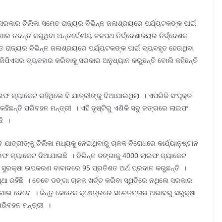
ସରକାର ଚିଲିକା ସମେତ ରାଜ୍ୟର ବିଭିନ୍ନ ଜଳାଶ୍ରୟରେ ପର୍ଯ୍ୟଟକଙ୍କ ପାଇଁ
ର ତଦନ୍ତ କରୁଥିବା ଅନ୍ତର୍ଦେଶୀୟ ଜଳପଥ ନିର୍ଦ୍ଦେଶାଳୟର ନିର୍ଦ୍ଦେଶକ
ମେତ ରାଜ୍ୟର ବିଭିନ୍ନ ଜଳାଶ୍ରୟରେ ପର୍ଯ୍ୟଟକଙ୍କ ପାଇଁ ବ୍ୟବହୃତ ହେଉଥିବା
 ଜିପିଏସର ବ୍ୟବହାର କରିବାକୁ ସରକାର ଅନୁଧ୍ୟାନ କରୁଛନ୍ତି ବୋଲି କହିଛନ୍ତି
ଫ ଜ୍ୟାକେଟ ରହିଥିଲେ ବି ଯାତ୍ରୀଙ୍କୁ ଦିଆଯାଇଥିଲା । ଏପରିକି ସଂପୃକ୍ତ
ଛନ୍ତି ପରିବହନ ମନ୍ତ୍ରୀ । ଏହି ଦୃଷ୍ଟିରୁ ଏଣିକି ସବୁ ଜଙ୍ଗରେ ଲାଇଫ
ଛି ।
ଯାତ୍ରୀଙ୍କୁ ଚିଲିକା ମଧ୍ୟକୁ ନେଇଥିବାରୁ ଚାଳକ ବିରୋଧରେ କାର୍ଯ୍ୟାନୁଷ୍ଟାନ
ଲାଇଫ ଜ୍ୟାକେଟ ଦିଆଯାଇଛି । ବିଭିନ୍ନ ଡଙ୍ଗାକୁ 4000 ଲାଇଫ ଜ୍ୟାକେଟ
 ସୁରକ୍ଷା ଉପକରଣ ବାବାଦରେ 95 ପ୍ରତିଶତ ଅର୍ଥ ପ୍ରଦାନ କରୁଛନ୍ତି ।
୍ଥା ରହିଛି । ତେବେ ଡଙ୍ଗା ଚାଳକ ଖର୍ଚ୍ଚ କରିବା ସ୍ଥିତିରେ ନଥିଲେ ସରକାର
ାଇ ଦେବେ । କିନ୍ତୁ କେତେକ କ୍ଷେତ୍ରରେ ସଚେତନତାର ଅଭାବରୁ ସରୁକ୍ଷା
ରିବହନ ମନ୍ତ୍ରୀ ।