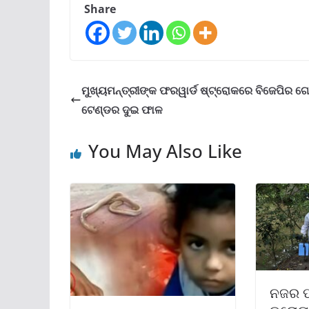
Share
ମୁଖ୍ୟମନ୍ତ୍ରୀଙ୍କ ଫରୱାର୍ଡ ଷ୍ଟ୍ରୋକରେ ବିଜେପିର 
ଟେଣ୍ଡର ଦୁଇ ଫାଳ
You May Also Like
ନଜର ପ