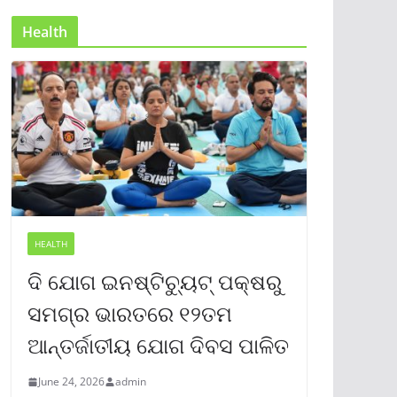
Health
HEALTH
ଦି ଯୋଗ ଇନଷ୍ଟିଚ୍ୟୁଟ୍ ପକ୍ଷରୁ
ସମଗ୍ର ଭାରତରେ ୧୨ତମ
ଆନ୍ତର୍ଜାତୀୟ ଯୋଗ ଦିବସ ପାଳିତ
June 24, 2026
admin