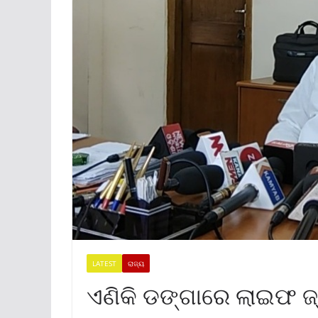
LATEST
ରାଜ୍ୟ
ଏଣିକି ଡଙ୍ଗାରେ ଲାଇଫ 