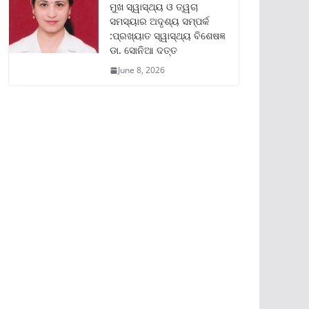
ମୁଖ ସ୍ୱାସ୍ଥ୍ୟ ଓ ତ୍ୱଚା
ସମସ୍ୟାର ଅଦୃଶ୍ୟ ସମ୍ପର୍କ
:ପ୍ରଖ୍ୟାତ ସ୍ୱାସ୍ଥ୍ୟ ବିଶେଷଜ୍ଞ
ଡା. ସୋନିଆ ଦତ୍ତ
June 8, 2026