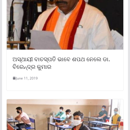
ଅସ୍ଥାୟୀ ବାଚସ୍ପତି ଭାବେ ଶପଥ ନେଲେ ଡା.
ବିରେନ୍ଦ୍ର କୁମାର
June 11, 2019