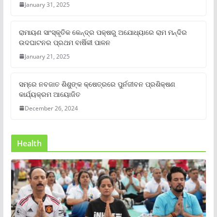
January 31, 2025
ରାମାୟଣ ସାଂସ୍କୃତିକ କେନ୍ଦ୍ର ପକ୍ଷରୁ ଅଯୋଧ୍ୟାରେ ରାମ ମନ୍ଦିର
ଉଦଘାଟନର ପ୍ରଥମ ବାର୍ଷିକୀ ପାଳନ
January 21, 2025
ସମ୍‌ରେ ନବଜାତ ଶିଶୁଙ୍କ କ୍ଷେତ୍ରରେ ପୁର୍ନଜୀବନ ପ୍ରଶିକ୍ଷଣ
କାର୍ଯ୍ୟକ୍ରମ ଆୟୋଜିତ
December 26, 2024
Health