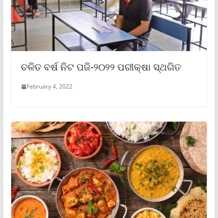
ଚଳିତ ବର୍ଷ ନିଟ ପଜି-୨୦୨୨ ପରୀକ୍ଷା ସ୍ଥଗିତ
February 4, 2022