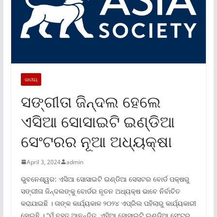
ଜାତୀୟ
ସଙ୍ଗୀତା ଜିନ୍ଦଲ ହେଲେ
ଏସିଆ ସୋସାଇଟି ଇଣ୍ଡିଆ
ସେଂଟରର ନୂଆ ଅଧ୍ୟକ୍ଷା
April 3, 2024
admin
ଭୁବନେଶ୍ୱର: ଏସିଆ ସୋସାଇଟି ଇଣ୍ଡିଆ ସେସଟର ବୋର୍ଡ ପକ୍ଷରୁ
ସଙ୍ଗୀତା ଜିନ୍ଦଲଙ୍କୁ ବୋର୍ଡର ନୂତନ ଅଧ୍ୟକ୍ଷ ଭାବେ ନିର୍ବାଚିତ
କରାଯାଇଛି । ତାଙ୍କ କାର୍ଯ୍ୟକାଳ ୨୦୨୪ ଏପ୍ରିଲ ପହିଲାରୁ କାର୍ଯ୍ୟକାରୀ
ହେ଼ାଇଛି । “ମୁଁ ବହୁତ ଆନନ୍ଦିତ, ଏସିଆ ସୋସାଇଟି ଇଣ୍ଡିଆ ସେଂଟର