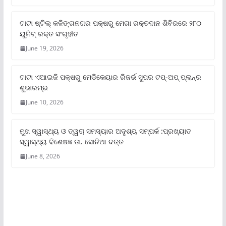
ଟାଟା ଷ୍ଟିଲ୍‌ କଳିଙ୍ଗନଗର ପକ୍ଷରୁ ମେଗା ରକ୍ତଦାନ ଶିବିରରେ ୨୮୦
ୟୁନିଟ୍‌ ରକ୍ତ ସଂଗୃହୀତ
June 19, 2026
ଟାଟା ଏଆଇଜି ପକ୍ଷରୁ ମେଡିକେୟାର ରିଜର୍ଭ ସୁପର ଟପ୍‌-ଅପ୍ ପ୍ଲାନ୍‌ର
ଶୁଭାରମ୍ଭ
June 10, 2026
ମୁଖ ସ୍ୱାସ୍ଥ୍ୟ ଓ ତ୍ୱଚା ସମସ୍ୟାର ଅଦୃଶ୍ୟ ସମ୍ପର୍କ :ପ୍ରଖ୍ୟାତ
ସ୍ୱାସ୍ଥ୍ୟ ବିଶେଷଜ୍ଞ ଡା. ସୋନିଆ ଦତ୍ତ
June 8, 2026