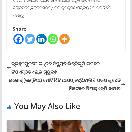
ଏସିଆ ସୋସାଇଟି ଇଣ୍ଡିଆ ବିଷୟରେ ଅଧିକ ଜାଣିବା ପାଇଁ,
ବଗ୍ଦସବଗ୍ଦକ୍ଟମସରଗ୍ଧଚ୍ଚ.କ୍ଟକ୍ସଶ/ସଦ୍ଭୟସବ ପରିଦର୍ଶନ
କରନ୍ତୁ ।
Share
ବ୍ରହ୍ମପୁରରେ ଉନ୍ନତ ବିଦ୍ୟୁତ ଭିତ୍ତିଭୂମି ଉପରେ
ଟିପିଏସ୍‌ଓଡିଏଲ୍‌ର ଗୁରୁତ୍ଵ
ଇକୋସ୍ (ଇଣ୍ଡିଆ) ମୋବିଲିଟି ଆଣ୍ଡ୍ ହସ୍ପିଟାଲିଟି ପକ୍ଷରୁ ସେବି
ନିକଟରେ ଡିଆର୍‌ଏଚ୍‌ପି ଦାଖଲ
You May Also Like