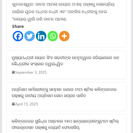
ଭୁବନେଶ୍ୱର: ଡାବର ଆମଲା ହେୟାର ଅଏଲ୍ ପକ୍ଷରୁ ଲୋକପ୍ରିୟ
ଗାୟିକା ଯୁଗଳ ଅନ୍ତରା ନନ୍ଦୀ ଏବଂ ଅଙ୍କିତା ନନ୍ଦୀଙ୍କୁ ନେଇ
“କେୟାର୍ ୱାହାଁ ଜହାଁ ଡାବର ଆମଲା,
Share
ମୁଖ୍ୟମନ୍ତ୍ରୀ ନାୟାବ ସିଂହ ସଇନୀଙ୍କ ନେତୃତ୍ୱରେ ହରିୟାଣାରେ ଜନ
କୈନ୍ଦ୍ରୀକ ସଂସ୍କାର ତ୍ୱରାନ୍ୱିତ
September 3, 2025
ଅଗ୍ନିଶମ କର୍ମଚାରୀଙ୍କୁ ସମ୍ମାନ ଜଣାଇ ଟାଟା ଷ୍ଟିଲ କଳିଙ୍ଗନଗର
ପକ୍ଷରୁ ଜାତୀୟ ଅଗ୍ନିଶମ ସେବା ସପ୍ତାହ ପାଳିତ
April 15, 2025
କଳିଙ୍ଗନଗର ସୁକିନ୍ଦା ଅଞ୍ଚଳର ୧୫୦ ଛାତ୍ରଛାତ୍ରୀଙ୍କୁଟାଟା ଷ୍ଟିଲ୍
ଫାଉଣ୍ଡେସନ ପକ୍ଷରୁ ଜ୍ୟୋତି ଫେଲୋସିପ୍‌