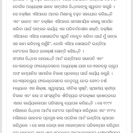
ବୋର୍ଡର ଅଧ୍ୟକ୍ଷା ଭାବେ ସଙ୍ଗୀତା ଜିନ୍ଦଲଙ୍କୁ ସ୍ୱାଗତ କରୁଛି ।
ସେ ଦକ୍ଷିଣ ଏସିଆରେ ଆମର ମିଶନକୁ ବହୁତ ସହଯୋଗ କରିଛନ୍ତି
ଏବଂ ଭାରତ ଏବଂ ଦକ୍ଷିଣ ଏସିଆରେ ସମସାମୟିକ କଳାକୁ ସମର୍ଥନ
କରିବା ପାଇଁ ତାଙ୍କର କାର୍ଯ୍ୟ ଏକ ପରିବର୍ତନଶୀଳ ଶକ୍ତି; ଦକ୍ଷିଣ
ଏସିଆରେ ଏସିଆ ସୋସାଇଟିର ସ୍ଥିତି ମଜବୁତ କରିବା ପାଇଁ ମୁଁ ତାଙ୍କ
ସହ କାମ କରିବାକୁ ଚାହୁଁଛି”, ବୋଲି ଏସିଆ ସୋସାଇଟି ଇଣ୍ଡିଆ
ସେଂଟରର ସିଇଓ ଇନାକ୍ଷୀ ସୋବ୍‌ତି କହିଛନ୍ତି ।
ସଂଗୀତା ଜିନ୍ଦଲ ହେଉଛନ୍ତି ଆର୍ଟ ଇଣ୍ଡିଆର ସଭାପତି ଏବଂ
ଜେଏସଡବ୍ଲୁ ଫାଉଣ୍ଡେସନର ଅଧ୍ୟକ୍ଷା ଯାହା ଜେଏସଡବ୍ଲୁ ଗ୍ରୁପ
ଅଫ କମ୍ପାନିର ସାମାଜିକ ବିକାଶ ପ୍ରକଳ୍ପ ପାଇଁ କାର୍ଯ୍ୟ କରୁଛି ।
ଜେଏସ୍‌ଡବ୍ଲ୍ୟୁ ଫାଉଣ୍ଡେସନର ନେତୃତ୍ୱ ନେଇ ସେ୨୦ ବର୍ଷ
ମଧ୍ୟରେ ଏହା ଶିକ୍ଷା, ସ୍ୱାସ୍ଥ୍ୟ, ଜୀବିକା ସୃଷ୍ଟି, ସ୍ଥାନୀୟ କ୍ରୀଡ଼ା
ବିକାଶ ଏବଂ କଳା ଓ ସାଂସ୍କୃତିକ ଐତିହ୍ୟର ସଂରକ୍ଷଣ କ୍ଷେତ୍ରରେ
ଏହାର କାର୍ଯ୍ୟକଳାପର ପରିସରକୁ ବ୍ୟାପକ କରିଛନ୍ତି । ସେ ୧୯୯୨
ମସିହାରେ ଜିନ୍ଦଲ ଆର୍ଟସ ସେଂଟର ପ୍ରତିଷ୍ଠା କରିଥିଲେ ଏବଂ ୧୯୯୪
ମସିହାରେ ଭାରତର ପ୍ରମୁଖ କଳା ପତ୍ରିକା ଆର୍ଟ ଇଣ୍ଡିଆ ସ୍ଥାପନ
କରିଥିଲେ । ସେ କାଲା ଘୋଡ଼ା କଳା ମହୋତ୍ସବର ପରିକଳ୍ପନା କରିଥିବା
ଦଳ ମଧ୍ୟରେ ଥିଲେ ଏବଂ ୨୦୦୪ରେ ଆଇଜେନହାୱର ଫେଲୋସିପ୍‌ରେ