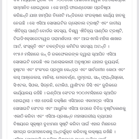
ସମ୍ମାନିତ ହୋଇଥିଲେ । ସେ ହମ୍ପି ଫାଉଣ୍ଡେସନ ପ୍ରତିଷ୍ଠା
କରିଛନ୍ତି ଯାହା ହାମ୍ପିର ତିନୋଟି ମନ୍ଦିରରେ ସଂରକ୍ଷଣ କାର୍ଯ୍ୟ ହାତକୁ
ନେଇଛି । ସେ ଏସିଆ ସୋସାଇଟିର ଗ୍ଲୋବାଲ ଟ୍ରଷ୍ଟି ଏବଂ ଜାତୀୟ
ଐତିହ୍ୟ ପାଣ୍ଠି ବୋର୍ଡର ସଦସ୍ୟ, ବିଶ୍ୱ ଐତିହ୍ୟ ପାଣ୍ଠିର ଟ୍ରଷ୍ଟି,
ଟିଇଡିଏକ୍ସଗେଟୱେର ପରାମର୍ଶଦାତା ଏବଂ ଆଇଏମସି ମହିଳା ଶାଖାର
ଆର୍ଟ, ସଂସ୍କୃତି ଏବଂ ଚଳଚ୍ଚିତ୍ର କମିଟିର ସଦସ୍ୟ ଅଟନ୍ତି ।
୧୯୫୬ ମସିହାରେ ଜନ୍ ଡି ରକଫେଲରଙ୍କ ଦ୍ୱାରା ସ୍ଥାପିତ ଏସିଆ
ସୋସାଇଟି ହେଉଛି ଏକ ଅଣଲାଭକାରୀ ଅନୁଷ୍ଠାନ ଯାହାର ନ୍ୟୁୟର୍କ,
ହୁଷ୍ଟନ ଏବଂ ହଂକଂରେ ପ୍ରମୁଖ କେନ୍ଦ୍ର ଏବଂ ସାର୍ବଜନୀନ କୋଠା ଏବଂ
ଲସ୍ ଆଞ୍ଜେଲସ, ମାନିଲା, ମେଲବର୍ଣ୍ଣ, ମୁମ୍ବାଇ, ସାନ୍ ଫ୍ରାନ୍ସିସ୍କୋ,
ସିଏଟଲ, ସିଓଲ, ସିଡ୍ନନି, ଟୋକିଓ, ୱାଶିଂଟନ ଡିସି ଏବଂ ଜୁରିକରେ
କାର୍ଯ୍ୟାଳୟ ରହିଛି । ଇଣ୍ଡିଆ ସେଂଟର ୨୦୦୬ମସିହାରେ ସ୍ଥାପିତ
ହୋଇଥିଲା । ଏହା ହେଉଛି ଦକ୍ଷିଣ ଏସିଆରେ ଏକମାତ୍ର ଏସିଆ
ସୋସାଇଟି ସେଂଟର ଏବଂ ଆଧୁନିକ ଏସିଆ ଉପରେ ବିବିଧ ଦୃଷ୍ଟିକୋଣକୁ
ଏକାଠି କରିବା ଏବଂ ଏସିଆ-ପ୍ରଶାନ୍ତ ମହାସାଗରୀୟ ବ୍ୟାପାର
ବିଷୟରେ ସୂକ୍ଷ୍ମ ବୁଝାମଣା ସୃଷ୍ଟି କରିବା ପାଇଁ ଏହାର ମିଶନରେ
ସମଗ୍ର ଉପମହାଦେଶକୁ ଅନ୍ତର୍ଭୁକ୍ତ କରିବାକୁ ଲକ୍ଷ୍ୟ ରଖିଛି ।