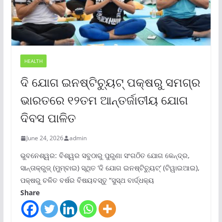
HEALTH
ଦି ଯୋଗ ଇନଷ୍ଟିଚ୍ୟୁଟ୍ ପକ୍ଷରୁ ସମଗ୍ର
ଭାରତରେ ୧୨ତମ ଆନ୍ତର୍ଜାତୀୟ ଯୋଗ
ଦିବସ ପାଳିତ
June 24, 2026
admin
ଭୁବନେଶ୍ୱର: ବିଶ୍ୱର ସବୁଠାରୁ ପୁରୁଣା ସଂଗଠିତ ଯୋଗ କେନ୍ଦ୍ର,
ସାନ୍ତାକ୍ରୁଜ୍ (ମୁମ୍ବାଇ) ସ୍ଥିତ ‘ଦି ଯୋଗ ଇନଷ୍ଟିଚ୍ୟୁଟ୍‌’ (ଟିୱାଇଆଇ),
ପକ୍ଷରୁ ଚଳିତ ବର୍ଷର ବିଷୟବସ୍ତୁ “ସୁସ୍ଥ ବାର୍ଦ୍ଧକ୍ୟ
Share