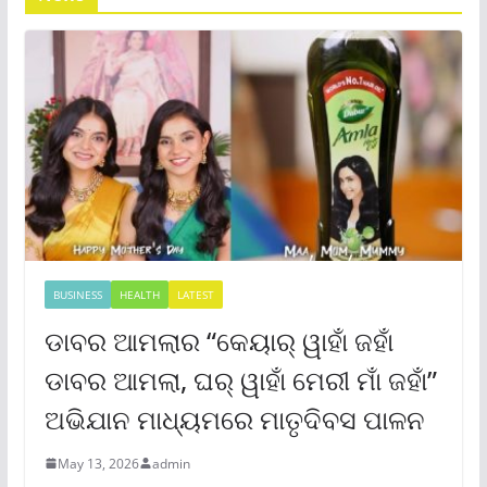
BUSINESS
HEALTH
LATEST
ଡାବର ଆମଲାର “କେୟାର୍ ୱାହାଁ ଜହାଁ
ଡାବର ଆମଲା, ଘର୍ ୱାହାଁ ମେରୀ ମାଁ ଜହାଁ”
ଅଭିଯାନ ମାଧ୍ୟମରେ ମାତୃଦିବସ ପାଳନ
May 13, 2026
admin