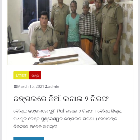
LATEST
ରାଜ୍ୟ
March 15, 2021
admin
ଜଙ୍ଗଲରେ ନିଆଁ ଲଗାଇ ୨ ଗିରଫ
ବୌଦ୍ଧ: ଜଙ୍ଗଲରେ ପୁଣି ନିଆଁ ଲଗାଇ ୨ ଗିରଫ । ବୌଦ୍ଧ ଜିଲ୍ଲା
ମାଧପୁର ରେଞ୍ଜ ମୁଣ୍ଡେଶ୍ୱର ଜଙ୍ଗଲର ଘଟଣା । ସେମାନଙ୍କ
ନିକଟରେ ଅନେକ ସାମଗ୍ରୀ