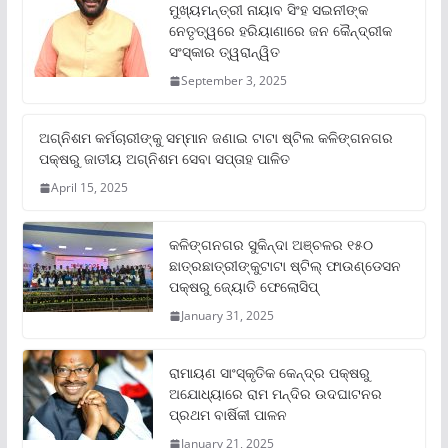
ମୁଖ୍ୟମନ୍ତ୍ରୀ ନାୟାବ ସିଂହ ସଇନୀଙ୍କ
ନେତୃତ୍ୱରେ ହରିୟାଣାରେ ଜନ କୈନ୍ଦ୍ରୀକ
ସଂସ୍କାର ତ୍ୱରାନ୍ୱିତ
September 3, 2025
ଅଗ୍ନିଶମ କର୍ମଚାରୀଙ୍କୁ ସମ୍ମାନ ଜଣାଇ ଟାଟା ଷ୍ଟିଲ କଳିଙ୍ଗନଗର
ପକ୍ଷରୁ ଜାତୀୟ ଅଗ୍ନିଶମ ସେବା ସପ୍ତାହ ପାଳିତ
April 15, 2025
କଳିଙ୍ଗନଗର ସୁକିନ୍ଦା ଅଞ୍ଚଳର ୧୫୦
ଛାତ୍ରଛାତ୍ରୀଙ୍କୁଟାଟା ଷ୍ଟିଲ୍ ଫାଉଣ୍ଡେସନ
ପକ୍ଷରୁ ଜ୍ୟୋତି ଫେଲୋସିପ୍‌
January 31, 2025
ରାମାୟଣ ସାଂସ୍କୃତିକ କେନ୍ଦ୍ର ପକ୍ଷରୁ
ଅଯୋଧ୍ୟାରେ ରାମ ମନ୍ଦିର ଉଦଘାଟନର
ପ୍ରଥମ ବାର୍ଷିକୀ ପାଳନ
January 21, 2025