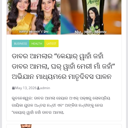
BUSINESS
HEALTH
LATEST
ଡାବର ଆମଲାର “କେୟାର୍ ୱାହାଁ ଜହାଁ
ଡାବର ଆମଲା, ଘର୍ ୱାହାଁ ମେରୀ ମାଁ ଜହାଁ”
ଅଭିଯାନ ମାଧ୍ୟମରେ ମାତୃଦିବସ ପାଳନ
May 13, 2026
admin
ଭୁବନେଶ୍ୱର: ଡାବର ଆମଲା ହେୟାର ଅଏଲ୍ ପକ୍ଷରୁ ଲୋକପ୍ରିୟ
ଗାୟିକା ଯୁଗଳ ଅନ୍ତରା ନନ୍ଦୀ ଏବଂ ଅଙ୍କିତା ନନ୍ଦୀଙ୍କୁ ନେଇ
“କେୟାର୍ ୱାହାଁ ଜହାଁ ଡାବର ଆମଲା,