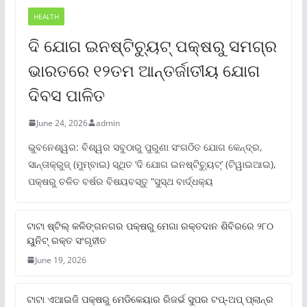
HEALTH
ଦି ଯୋଗ ଇନଷ୍ଟିଚ୍ୟୁଟ୍ ପକ୍ଷରୁ ସମଗ୍ର
ଭାରତରେ ୧୨ତମ ଆନ୍ତର୍ଜାତୀୟ ଯୋଗ
ଦିବସ ପାଳିତ
June 24, 2026
admin
ଭୁବନେଶ୍ୱର: ବିଶ୍ୱର ସବୁଠାରୁ ପୁରୁଣା ସଂଗଠିତ ଯୋଗ କେନ୍ଦ୍ର,
ସାନ୍ତାକ୍ରୁଜ୍ (ମୁମ୍ବାଇ) ସ୍ଥିତ ‘ଦି ଯୋଗ ଇନଷ୍ଟିଚ୍ୟୁଟ୍‌’ (ଟିୱାଇଆଇ),
ପକ୍ଷରୁ ଚଳିତ ବର୍ଷର ବିଷୟବସ୍ତୁ “ସୁସ୍ଥ ବାର୍ଦ୍ଧକ୍ୟ
ଟାଟା ଷ୍ଟିଲ୍‌ କଳିଙ୍ଗନଗର ପକ୍ଷରୁ ମେଗା ରକ୍ତଦାନ ଶିବିରରେ ୨୮୦
ୟୁନିଟ୍‌ ରକ୍ତ ସଂଗୃହୀତ
June 19, 2026
ଟାଟା ଏଆଇଜି ପକ୍ଷରୁ ମେଡିକେୟାର ରିଜର୍ଭ ସୁପର ଟପ୍‌-ଅପ୍ ପ୍ଲାନ୍‌ର