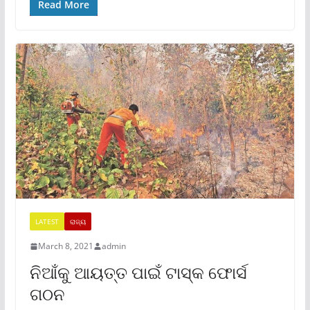
Read More
LATEST
ରାଜ୍ୟ
March 8, 2021
admin
ନିଆଁକୁ ଆୟତ୍ତ ପାଇଁ ଟାସ୍କ ଫୋର୍ସ
ଗଠନ