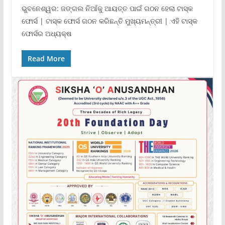
ଭୁବନେଶ୍ୱର: ଜଙ୍ଗଲ ନିଆଁକୁ ଆୟତ୍ତ ପାଇଁ ଗଠନ ହେଲା ଟାସ୍କ
ଫୋର୍ସ | ଟାସ୍କ ଫୋର୍ସ ଗଠନ କରିଛନ୍ତି ମୁଖ୍ୟମନ୍ତ୍ରୀ | ଏହି ଟାସ୍କ
ଫୋର୍ସର ଅଧ୍ୟକ୍ଷ
Read More