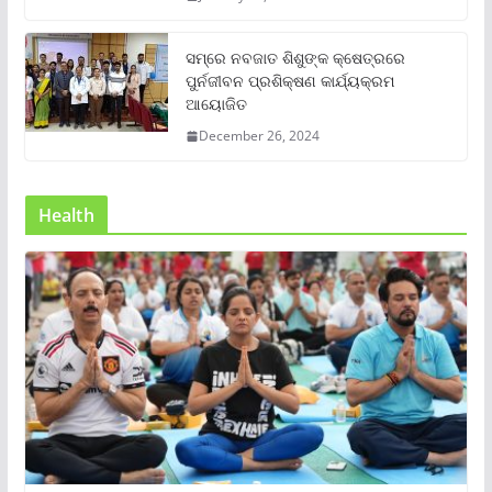
ସମ୍‌ରେ ନବଜାତ ଶିଶୁଙ୍କ କ୍ଷେତ୍ରରେ
ପୁର୍ନଜୀବନ ପ୍ରଶିକ୍ଷଣ କାର୍ଯ୍ୟକ୍ରମ
ଆୟୋଜିତ
December 26, 2024
Health