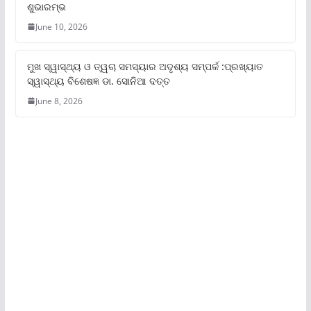
ଶୁଭାରମ୍ଭ
June 10, 2026
ମୁଖ ସ୍ୱାସ୍ଥ୍ୟ ଓ ତ୍ୱଚା ସମସ୍ୟାର ଅଦୃଶ୍ୟ ସମ୍ପର୍କ :ପ୍ରଖ୍ୟାତ
ସ୍ୱାସ୍ଥ୍ୟ ବିଶେଷଜ୍ଞ ଡା. ସୋନିଆ ଦତ୍ତ
June 8, 2026