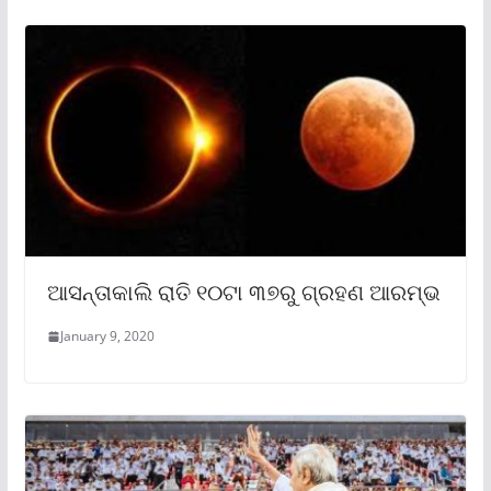
ଆସନ୍ତାକାଲି ରାତି ୧୦ଟା ୩୭ରୁ ଗ୍ରହଣ ଆରମ୍ଭ
January 9, 2020