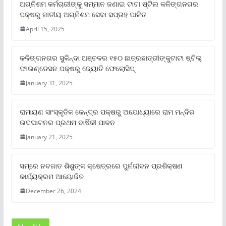
ଅଗ୍ନିଶମ କର୍ମଚାରୀଙ୍କୁ ସମ୍ମାନ ଜଣାଇ ଟାଟା ଷ୍ଟିଲ କଳିଙ୍ଗନଗର
ପକ୍ଷରୁ ଜାତୀୟ ଅଗ୍ନିଶମ ସେବା ସପ୍ତାହ ପାଳିତ
April 15, 2025
କଳିଙ୍ଗନଗର ସୁକିନ୍ଦା ଅଞ୍ଚଳର ୧୫୦ ଛାତ୍ରଛାତ୍ରୀଙ୍କୁଟାଟା ଷ୍ଟିଲ୍
ଫାଉଣ୍ଡେସନ ପକ୍ଷରୁ ଜ୍ୟୋତି ଫେଲୋସିପ୍‌
January 31, 2025
ରାମାୟଣ ସାଂସ୍କୃତିକ କେନ୍ଦ୍ର ପକ୍ଷରୁ ଅଯୋଧ୍ୟାରେ ରାମ ମନ୍ଦିର
ଉଦଘାଟନର ପ୍ରଥମ ବାର୍ଷିକୀ ପାଳନ
January 21, 2025
ସମ୍‌ରେ ନବଜାତ ଶିଶୁଙ୍କ କ୍ଷେତ୍ରରେ ପୁର୍ନଜୀବନ ପ୍ରଶିକ୍ଷଣ
କାର୍ଯ୍ୟକ୍ରମ ଆୟୋଜିତ
December 26, 2024