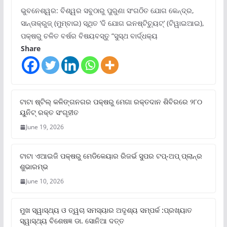
ଭୁବନେଶ୍ୱର: ବିଶ୍ୱର ସବୁଠାରୁ ପୁରୁଣା ସଂଗଠିତ ଯୋଗ କେନ୍ଦ୍ର,
ସାନ୍ତାକ୍ରୁଜ୍ (ମୁମ୍ବାଇ) ସ୍ଥିତ ‘ଦି ଯୋଗ ଇନଷ୍ଟିଚ୍ୟୁଟ୍‌’ (ଟିୱାଇଆଇ),
ପକ୍ଷରୁ ଚଳିତ ବର୍ଷର ବିଷୟବସ୍ତୁ “ସୁସ୍ଥ ବାର୍ଦ୍ଧକ୍ୟ
Share
ଟାଟା ଷ୍ଟିଲ୍‌ କଳିଙ୍ଗନଗର ପକ୍ଷରୁ ମେଗା ରକ୍ତଦାନ ଶିବିରରେ ୨୮୦
ୟୁନିଟ୍‌ ରକ୍ତ ସଂଗୃହୀତ
June 19, 2026
ଟାଟା ଏଆଇଜି ପକ୍ଷରୁ ମେଡିକେୟାର ରିଜର୍ଭ ସୁପର ଟପ୍‌-ଅପ୍ ପ୍ଲାନ୍‌ର
ଶୁଭାରମ୍ଭ
June 10, 2026
ମୁଖ ସ୍ୱାସ୍ଥ୍ୟ ଓ ତ୍ୱଚା ସମସ୍ୟାର ଅଦୃଶ୍ୟ ସମ୍ପର୍କ :ପ୍ରଖ୍ୟାତ
ସ୍ୱାସ୍ଥ୍ୟ ବିଶେଷଜ୍ଞ ଡା. ସୋନିଆ ଦତ୍ତ