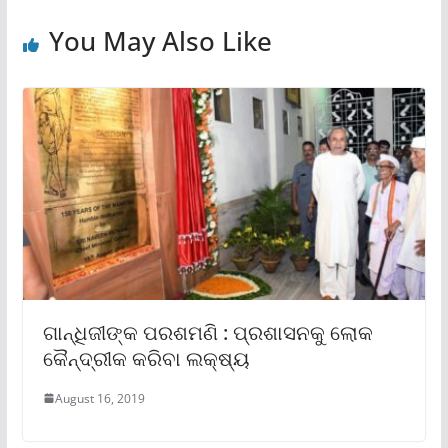
You May Also Like
ଗାନ୍ଧିଜୀଙ୍କ ପରଶମଣି : ପ୍ରଶାସନକୁ ଲୋକ
କୈନ୍ଦ୍ରୀକ କରିବା ଲକ୍ଷ୍ୟ
August 16, 2019