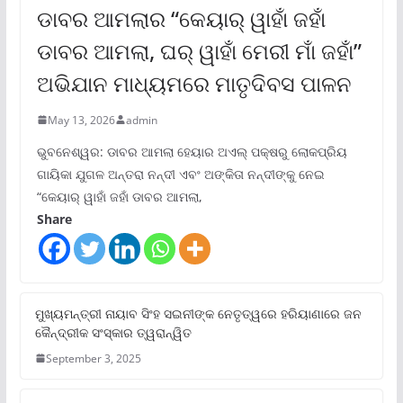
ଡାବର ଆମଲାର “କେୟାର୍ ୱାହାଁ ଜହାଁ
ଡାବର ଆମଲା, ଘର୍ ୱାହାଁ ମେରୀ ମାଁ ଜହାଁ”
ଅଭିଯାନ ମାଧ୍ୟମରେ ମାତୃଦିବସ ପାଳନ
May 13, 2026
admin
ଭୁବନେଶ୍ୱର: ଡାବର ଆମଲା ହେୟାର ଅଏଲ୍ ପକ୍ଷରୁ ଲୋକପ୍ରିୟ
ଗାୟିକା ଯୁଗଳ ଅନ୍ତରା ନନ୍ଦୀ ଏବଂ ଅଙ୍କିତା ନନ୍ଦୀଙ୍କୁ ନେଇ
“କେୟାର୍ ୱାହାଁ ଜହାଁ ଡାବର ଆମଲା,
Share
ମୁଖ୍ୟମନ୍ତ୍ରୀ ନାୟାବ ସିଂହ ସଇନୀଙ୍କ ନେତୃତ୍ୱରେ ହରିୟାଣାରେ ଜନ
କୈନ୍ଦ୍ରୀକ ସଂସ୍କାର ତ୍ୱରାନ୍ୱିତ
September 3, 2025