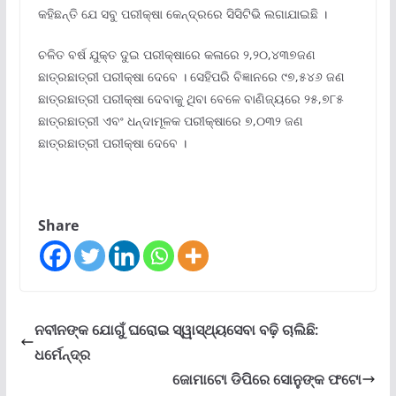
କହିଛନ୍ତି ଯେ ସବୁ ପରୀକ୍ଷା କେନ୍ଦ୍ରରେ ସିସିଟିଭି ଲଗାଯାଇଛି ।
ଚଳିତ ବର୍ଷ ଯୁକ୍ତ ଦୁଇ ପରୀକ୍ଷାରେ କଳାରେ ୨,୨୦,୪୩୭ଜଣ
ଛାତ୍ରଛାତ୍ରୀ ପରୀକ୍ଷା ଦେବେ । ସେହିପରି ବିଜ୍ଞାନରେ ୯୭,୫୪୬ ଜଣ
ଛାତ୍ରଛାତ୍ରୀ ପରୀକ୍ଷା ଦେବାକୁ ଥିବା ବେଳେ ବାଣିଜ୍ୟରେ ୨୫,୭୮୫
ଛାତ୍ରଛାତ୍ରୀ ଏବଂ ଧନ୍ଦାମୂଳକ ପରୀକ୍ଷାରେ ୭,୦୩୨ ଜଣ
ଛାତ୍ରଛାତ୍ରୀ ପରୀକ୍ଷା ଦେବେ ।
Share
ନବୀନଙ୍କ ଯୋଗୁଁ ଘରୋଇ ସ୍ୱାସ୍ଥ୍ୟସେବା ବଢ଼ି ଚାଲିଛି:
ଧର୍ମେନ୍ଦ୍ର
ଜୋମାଟୋ ଡିପିରେ ସୋନୁଙ୍କ ଫଟୋ