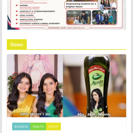
News
BUSINESS
HEALTH
LATEST