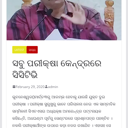
LATEST
ରାଜ୍ୟ
ସବୁ ପରୀକ୍ଷା କେନ୍ଦ୍ରରେ
ସିସିଟିଭି
February 29, 2020
admin
ଭୁବନେଶ୍ୱର()ମାର୍ଚ୍ଚ୩ରୁ ଆରମ୍ଭ ହେବାକୁ ଯାଉଛି ଯୁକ୍ତ ଦୁଇ
ପରୀକ୍ଷା । ପରୀକ୍ଷା ସୁରୁଖୁରୁ ଭାବେ ପରିଚାଳନା ନେଇ ଏକ ସାମ୍ବାଦିକ
ସମ୍ମିଳନୀ ସିଏଚଏସଇ ଅଧ୍ୟକ୍ଷ ଅମରେନ୍ଦ୍ର ପଟ୍ଟନାୟକ
କହିଛନ୍ତି, ଅଧଘଣ୍ଟା ପୂର୍ବରୁ ସେଣ୍ଟରରେ ପ୍ରଶ୍ନପତ୍ର ପହଞ୍ଚିବ ।
ନକଲି ପରୀକ୍ଷାର୍ଥୀଙ୍କ ଉପରେ କଡ଼ା ନଜର ରଖାଯିବ । ଏହାସହ ସେ