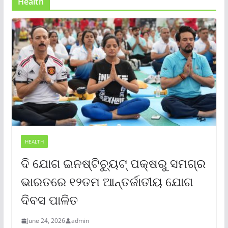
Health
HEALTH
ଦି ଯୋଗ ଇନଷ୍ଟିଚ୍ୟୁଟ୍ ପକ୍ଷରୁ ସମଗ୍ର
ଭାରତରେ ୧୨ତମ ଆନ୍ତର୍ଜାତୀୟ ଯୋଗ
ଦିବସ ପାଳିତ
June 24, 2026
admin