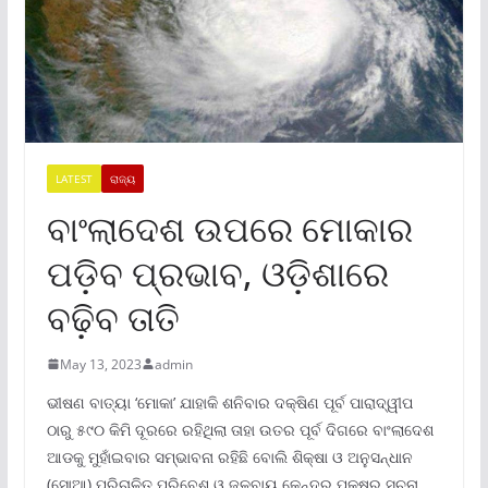
LATEST
ରାଜ୍ୟ
ବାଂଲାଦେଶ ଉପରେ ମୋକାର
ପଡ଼ିବ ପ୍ରଭାବ, ଓଡ଼ିଶାରେ
ବଢ଼ିବ ତାତି
May 13, 2023
admin
ଭୀଷଣ ବାତ୍ୟା ‘ମୋକା’ ଯାହାକି ଶନିବାର ଦକ୍ଷିଣ ପୂର୍ବ ପାରାଦ୍ୱୀପ
ଠାରୁ ୫୯୦ କିମି ଦୂରରେ ରହିଥିଲା ତାହା ଉତର ପୂର୍ବ ଦିଗରେ ବାଂଲାଦେଶ
ଆଡକୁ ମୁହାଁଇବାର ସମ୍ଭାବନା ରହିଛି ବୋଲି ଶିକ୍ଷା ଓ ଅନୁସନ୍ଧାନ
(ସୋଆ) ପରିଚାଳିତ ପରିବେଶ ଓ ଜଳବାୟୁ କେନ୍ଦ୍ର ପକ୍ଷରୁ ସୂଚନା