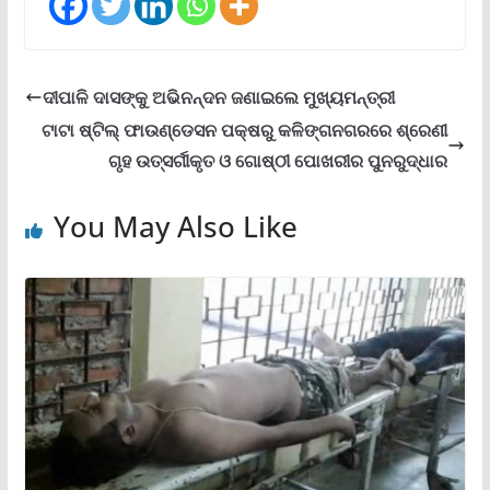
ଦୀପାଳି ଦାସଙ୍କୁ ଅଭିନନ୍ଦନ ଜଣାଇଲେ ମୁଖ୍ୟମନ୍ତ୍ରୀ
ଟାଟା ଷ୍ଟିଲ୍ ଫାଉଣ୍ଡେସନ ପକ୍ଷରୁ କଳିଙ୍ଗନଗରରେ ଶ୍ରେଣୀ
ଗୃହ ଉତ୍ସର୍ଗୀକୃତ ଓ ଗୋଷ୍ଠୀ ପୋଖରୀର ପୁନରୁଦ୍ଧାର
You May Also Like