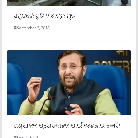
ସମୁଦର୍ରେ ବୁଡି ୨ ଛାତ୍ର ମୃତ
September 2, 2018
ପଶୁପାଳନ ପ୍ରୋତ୍ସାହନ ପାଇଁ ୧୫ହଜାର କୋଟି
June 1, 2020