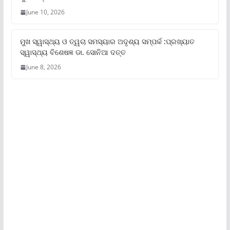
June 10, 2026
ମୁଖ ସ୍ୱାସ୍ଥ୍ୟ ଓ ତ୍ୱଚା ସମସ୍ୟାର ଅଦୃଶ୍ୟ ସମ୍ପର୍କ :ପ୍ରଖ୍ୟାତ
ସ୍ୱାସ୍ଥ୍ୟ ବିଶେଷଜ୍ଞ ଡା. ସୋନିଆ ଦତ୍ତ
June 8, 2026