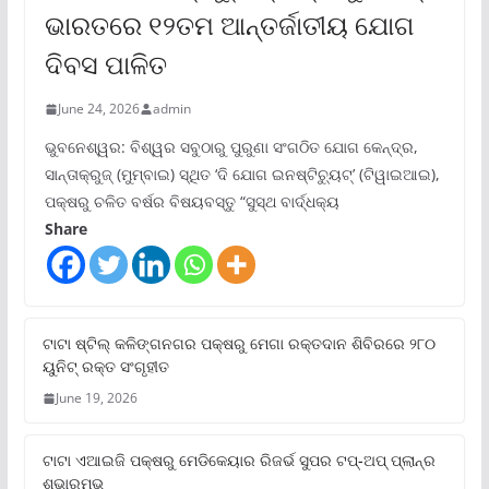
ଭାରତରେ ୧୨ତମ ଆନ୍ତର୍ଜାତୀୟ ଯୋଗ
ଦିବସ ପାଳିତ
June 24, 2026
admin
ଭୁବନେଶ୍ୱର: ବିଶ୍ୱର ସବୁଠାରୁ ପୁରୁଣା ସଂଗଠିତ ଯୋଗ କେନ୍ଦ୍ର,
ସାନ୍ତାକ୍ରୁଜ୍ (ମୁମ୍ବାଇ) ସ୍ଥିତ ‘ଦି ଯୋଗ ଇନଷ୍ଟିଚ୍ୟୁଟ୍‌’ (ଟିୱାଇଆଇ),
ପକ୍ଷରୁ ଚଳିତ ବର୍ଷର ବିଷୟବସ୍ତୁ “ସୁସ୍ଥ ବାର୍ଦ୍ଧକ୍ୟ
Share
ଟାଟା ଷ୍ଟିଲ୍‌ କଳିଙ୍ଗନଗର ପକ୍ଷରୁ ମେଗା ରକ୍ତଦାନ ଶିବିରରେ ୨୮୦
ୟୁନିଟ୍‌ ରକ୍ତ ସଂଗୃହୀତ
June 19, 2026
ଟାଟା ଏଆଇଜି ପକ୍ଷରୁ ମେଡିକେୟାର ରିଜର୍ଭ ସୁପର ଟପ୍‌-ଅପ୍ ପ୍ଲାନ୍‌ର
ଶୁଭାରମ୍ଭ