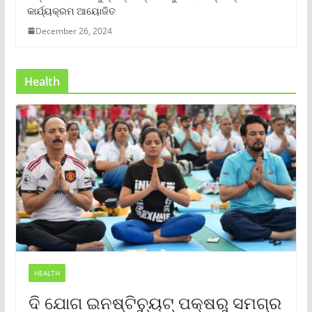
କାର୍ଯ୍ୟକ୍ରମ ଆୟୋଜିତ
December 26, 2024
Health
HEALTH
ଦି ଯୋଗ ଇନଷ୍ଟିଚ୍ୟୁଟ୍ ପକ୍ଷରୁ ସମଗ୍ର