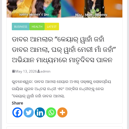
BUSINESS
HEALTH
LATEST
ଡାବର ଆମଲାର “କେୟାର୍ ୱାହାଁ ଜହାଁ
ଡାବର ଆମଲା, ଘର୍ ୱାହାଁ ମେରୀ ମାଁ ଜହାଁ”
ଅଭିଯାନ ମାଧ୍ୟମରେ ମାତୃଦିବସ ପାଳନ
May 13, 2026
admin
ଭୁବନେଶ୍ୱର: ଡାବର ଆମଲା ହେୟାର ଅଏଲ୍ ପକ୍ଷରୁ ଲୋକପ୍ରିୟ
ଗାୟିକା ଯୁଗଳ ଅନ୍ତରା ନନ୍ଦୀ ଏବଂ ଅଙ୍କିତା ନନ୍ଦୀଙ୍କୁ ନେଇ
“କେୟାର୍ ୱାହାଁ ଜହାଁ ଡାବର ଆମଲା,
Share