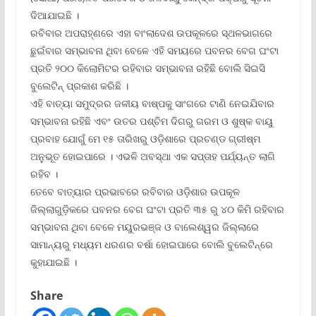
ଦିଆଯାଇଛି ।
ରବିବାର ଅପରାହ୍ଣରେ ଏହା ବାଂଲାଦେଶ ଉପକୂଳରେ ସ୍ଥଳଭାଗରେ
ଛୁଇଁବାର ସମ୍ଭାବନା ଥିବା ବେଳେ ଏହି ସମୟରେ ପବନର ବେଗ ଘଂଟା
ପ୍ରତି ୨୦୦ କିଲୋମିଟର ରହିବାର ସମ୍ଭାବନା ରହିଛି ବୋଲି ସିଇସି
ବୁଲେଟିନ୍ ପ୍ରକାଶ କରିଛି ।
ଏହି ବାତ୍ୟା ସମୁଦ୍ରର ଜଳୀୟ ବାଷ୍ପକୁ ସାଂଗରେ ଟାଣି ନେଇଯିବାର
ସମ୍ଭାବନା ରହିଛି ଏବଂ ଉତର ପଶ୍ଚିମ ଦିଗରୁ ଗରମ ଓ ଶୁଷ୍କ ବାୟୁ
ପ୍ରବାହ ଯୋଗୁଁ ମେ ୧୫ ତାରିଖରୁ ଓଡ଼ିଶାରେ ପ୍ରଚଣ୍ଡ ଗ୍ରୀଷ୍ମ
ଅନୁଭୂତ ହୋଇପାରେ । ଏଭଳି ଅବସ୍ଥା ଏକ ସପ୍ତାହ ପର୍ଯ୍ୟନ୍ତ ଲାଗି
ରହିବ ।
ତେବେ ବାତ୍ୟାର ପ୍ରଭାବରେ ରବିବାର ଓଡ଼ିଶାର ଉପକୂଳ
ଜିଲ୍ଲାଗୁଡ଼ିକରେ ପବନର ବେଗ ଘଂଟା ପ୍ରତି ୩୫ ରୁ ୪୦ କିମି ରହିବାର
ସମ୍ଭାବନା ଥିବା ବେଳେ ମୟୁରଭଞ୍ଜ ଓ ବାଲେଶ୍ୱର ଜିଲ୍ଲାରେ
ସାମାନ୍ୟରୁ ମଧ୍ୟମ ଧରଣର ବର୍ଷା ହୋଇପାରେ ବୋଲି ବୁଲେଟିନ୍‌ରେ
କୁହାଯାଇଛି ।
Share