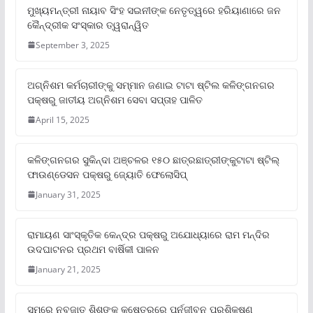
ମୁଖ୍ୟମନ୍ତ୍ରୀ ନାୟାବ ସିଂହ ସଇନୀଙ୍କ ନେତୃତ୍ୱରେ ହରିୟାଣାରେ ଜନ
କୈନ୍ଦ୍ରୀକ ସଂସ୍କାର ତ୍ୱରାନ୍ୱିତ
September 3, 2025
ଅଗ୍ନିଶମ କର୍ମଚାରୀଙ୍କୁ ସମ୍ମାନ ଜଣାଇ ଟାଟା ଷ୍ଟିଲ କଳିଙ୍ଗନଗର
ପକ୍ଷରୁ ଜାତୀୟ ଅଗ୍ନିଶମ ସେବା ସପ୍ତାହ ପାଳିତ
April 15, 2025
କଳିଙ୍ଗନଗର ସୁକିନ୍ଦା ଅଞ୍ଚଳର ୧୫୦ ଛାତ୍ରଛାତ୍ରୀଙ୍କୁଟାଟା ଷ୍ଟିଲ୍
ଫାଉଣ୍ଡେସନ ପକ୍ଷରୁ ଜ୍ୟୋତି ଫେଲୋସିପ୍‌
January 31, 2025
ରାମାୟଣ ସାଂସ୍କୃତିକ କେନ୍ଦ୍ର ପକ୍ଷରୁ ଅଯୋଧ୍ୟାରେ ରାମ ମନ୍ଦିର
ଉଦଘାଟନର ପ୍ରଥମ ବାର୍ଷିକୀ ପାଳନ
January 21, 2025
ସମ୍‌ରେ ନବଜାତ ଶିଶୁଙ୍କ କ୍ଷେତ୍ରରେ ପୁର୍ନଜୀବନ ପ୍ରଶିକ୍ଷଣ