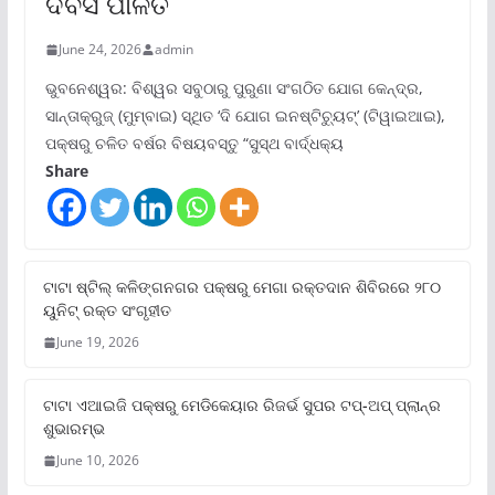
ଦିବସ ପାଳିତ
June 24, 2026
admin
ଭୁବନେଶ୍ୱର: ବିଶ୍ୱର ସବୁଠାରୁ ପୁରୁଣା ସଂଗଠିତ ଯୋଗ କେନ୍ଦ୍ର,
ସାନ୍ତାକ୍ରୁଜ୍ (ମୁମ୍ବାଇ) ସ୍ଥିତ ‘ଦି ଯୋଗ ଇନଷ୍ଟିଚ୍ୟୁଟ୍‌’ (ଟିୱାଇଆଇ),
ପକ୍ଷରୁ ଚଳିତ ବର୍ଷର ବିଷୟବସ୍ତୁ “ସୁସ୍ଥ ବାର୍ଦ୍ଧକ୍ୟ
Share
ଟାଟା ଷ୍ଟିଲ୍‌ କଳିଙ୍ଗନଗର ପକ୍ଷରୁ ମେଗା ରକ୍ତଦାନ ଶିବିରରେ ୨୮୦
ୟୁନିଟ୍‌ ରକ୍ତ ସଂଗୃହୀତ
June 19, 2026
ଟାଟା ଏଆଇଜି ପକ୍ଷରୁ ମେଡିକେୟାର ରିଜର୍ଭ ସୁପର ଟପ୍‌-ଅପ୍ ପ୍ଲାନ୍‌ର
ଶୁଭାରମ୍ଭ
June 10, 2026