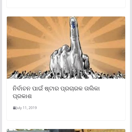
ନିର୍ବାଚନ ପାଇଁ ଷ୍ଟାର ପ୍ରଚାରକ ତାଲିକା
ପ୍ରକାଶ
July 11, 2019