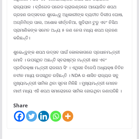
ରାଜ୍ୟପାଳ । ବ୍ରିଗେଡ ପରେଡ ଗ୍ରାଉଣ୍ଡରେ ଆୟୋଜିତ ଶପଥ
ଗ୍ରହଣ ଉତ୍ସବରେ ଶୁଭେନ୍ଦୁ ଅଧିକାରୀଙ୍କ ବ୍ୟତୀତ ଦିଲୀପ ଘୋଷ,
ଅଗ୍ନିମିତ୍ର ପାଲ, ଅଶୋକ କୀର୍ତ୍ତନିଆ, ଖୁଦିରାମ ଟୁଡୁ ଏବଂ ନିସିଥ
ପ୍ରାମାଣିକଙ୍କ ସମେତ ଅନ୍ୟ ୫ ଜଣ ନେତା ମଧ୍ୟ ଶପଥ ଗ୍ରହଣ
କରିଛନ୍ତି।
ଶୁଭେନ୍ଦୁଙ୍କ ଶପଥ ଉତ୍ସବ ପାଇଁ କୋଲକାତାରେ ପ୍ରଧାନମନ୍ତ୍ରୀ
ମୋଦି । ଉପସ୍ଥିତ ଅଛନ୍ତି ସ୍ବରାଷ୍ଟ୍ର ମନ୍ତ୍ରୀ ଶାହ ଏବଂ
ପ୍ରତିରକ୍ଷା ମନ୍ତ୍ରୀ ରାଜନାଥ ସିଂ । ଏଥିସହ ବିଜେପି ଅଧ୍ୟକ୍ଷ ନିତିନ
ନବୀନ ମଧ୍ୟ ଉପସ୍ଥିତ ରହିଛନ୍ତି । NDA ର ଶାସିତ ରାଜ୍ୟର ସବୁ
ମୁଖ୍ୟମନ୍ତ୍ରୀ ସାମିଲ ଥିବା ସୂଚନା ମିଳିଛି । ମୁଖ୍ୟମନ୍ତ୍ରୀ ମୋହନ
ମାଝୀ ମଧ୍ୟ ଏହି ଶପଥ ସମାରୋହରେ ସାମିଲ ହୋଇଥିବା ଜଣାପଡିଛି ।
Share