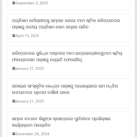
September 3, 2025
ଅଗ୍ନିଶମ କର୍ମଚାରୀଙ୍କୁ ସମ୍ମାନ ଜଣାଇ ଟାଟା ଷ୍ଟିଲ କଳିଙ୍ଗନଗର
ପକ୍ଷରୁ ଜାତୀୟ ଅଗ୍ନିଶମ ସେବା ସପ୍ତାହ ପାଳିତ
April 15, 2025
କଳିଙ୍ଗନଗର ସୁକିନ୍ଦା ଅଞ୍ଚଳର ୧୫୦ ଛାତ୍ରଛାତ୍ରୀଙ୍କୁଟାଟା ଷ୍ଟିଲ୍
ଫାଉଣ୍ଡେସନ ପକ୍ଷରୁ ଜ୍ୟୋତି ଫେଲୋସିପ୍‌
January 31, 2025
ରାମାୟଣ ସାଂସ୍କୃତିକ କେନ୍ଦ୍ର ପକ୍ଷରୁ ଅଯୋଧ୍ୟାରେ ରାମ ମନ୍ଦିର
ଉଦଘାଟନର ପ୍ରଥମ ବାର୍ଷିକୀ ପାଳନ
January 21, 2025
ସମ୍‌ରେ ନବଜାତ ଶିଶୁଙ୍କ କ୍ଷେତ୍ରରେ ପୁର୍ନଜୀବନ ପ୍ରଶିକ୍ଷଣ
କାର୍ଯ୍ୟକ୍ରମ ଆୟୋଜିତ
December 26, 2024