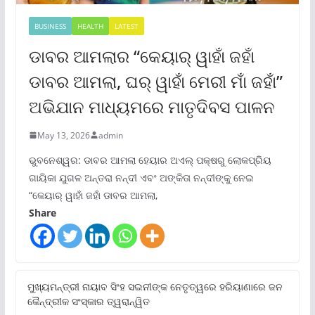
BUSINESS
HEALTH
LATEST
ଡାବର ଆମଲାର “କେୟାର୍ ୱାହାଁ ଜହାଁ
ଡାବର ଆମଲା, ଘର୍ ୱାହାଁ ମେରୀ ମାଁ ଜହାଁ”
ଅଭିଯାନ ମାଧ୍ୟମରେ ମାତୃଦିବସ ପାଳନ
May 13, 2026
admin
ଭୁବନେଶ୍ୱର: ଡାବର ଆମଲା ହେୟାର ଅଏଲ୍ ପକ୍ଷରୁ ଲୋକପ୍ରିୟ
ଗାୟିକା ଯୁଗଳ ଅନ୍ତରା ନନ୍ଦୀ ଏବଂ ଅଙ୍କିତା ନନ୍ଦୀଙ୍କୁ ନେଇ
“କେୟାର୍ ୱାହାଁ ଜହାଁ ଡାବର ଆମଲା,
Share
ମୁଖ୍ୟମନ୍ତ୍ରୀ ନାୟାବ ସିଂହ ସଇନୀଙ୍କ ନେତୃତ୍ୱରେ ହରିୟାଣାରେ ଜନ
କୈନ୍ଦ୍ରୀକ ସଂସ୍କାର ତ୍ୱରାନ୍ୱିତ