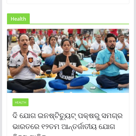
Health
HEALTH
ଦି ଯୋଗ ଇନଷ୍ଟିଚ୍ୟୁଟ୍ ପକ୍ଷରୁ ସମଗ୍ର
ଭାରତରେ ୧୨ତମ ଆନ୍ତର୍ଜାତୀୟ ଯୋଗ