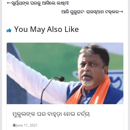
ସୂର୍ଯ୍ୟଙ୍କ ଘରକୁ ଆସିଲେ ଲଷ୍ମୀ
ଆଜି ଗୁଜୁରାଟ- ରାଜସ୍ଥାନ ଟକ୍କର
You May Also Like
ମୁକୁଲଙ୍କ ଘର ବାହୁଡ଼ା ନେଇ ଚର୍ଚ୍ଚା
June 11, 2021