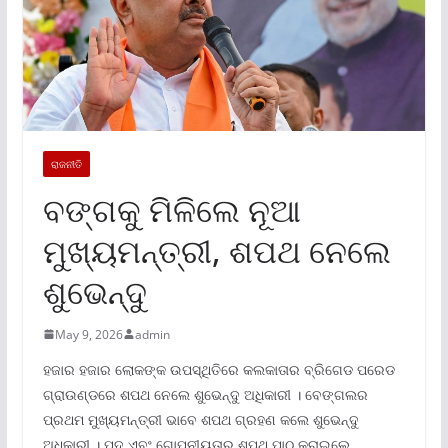
ରାଜନୀତି
ବଙ୍ଗକୁ ମିଳିଲେ ନୂଆ
ମୁଖ୍ୟମନ୍ତ୍ରୀ, ଶପଥ ନେଲେ
ଶୁଭେନ୍ଦୁ
May 9, 2026
admin
ହଜାର ହଜାର ଲୋକଙ୍କ ଉପସ୍ଥିତିରେ କଲକାତାର ବ୍ରିଗେଡ ପରେଡ
ଗ୍ରାଉଣ୍ଡରେ ଶପଥ ନେଲେ ଶୁଭେନ୍ଦୁ ଅଧିକାରୀ । ବେଙ୍ଗଲର
ପ୍ରଥମ ମୁଖ୍ୟମନ୍ତ୍ରୀ ଭାବେ ଶପଥ ଗ୍ରହଣ କଲେ ଶୁଭେନ୍ଦୁ
ଅଧିକାରୀ । ପଦ ଏବଂ ଗୋପନୀୟତାର ଶପଥ ପାଠ କରାଇଲେ