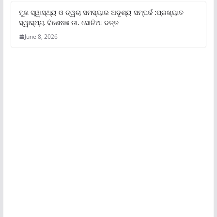
ମୁଖ ସ୍ୱାସ୍ଥ୍ୟ ଓ ତ୍ୱଚା ସମସ୍ୟାର ଅଦୃଶ୍ୟ ସମ୍ପର୍କ :ପ୍ରଖ୍ୟାତ
ସ୍ୱାସ୍ଥ୍ୟ ବିଶେଷଜ୍ଞ ଡା. ସୋନିଆ ଦତ୍ତ
June 8, 2026