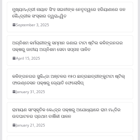
ମୁଖ୍ୟମନ୍ତ୍ରୀ ନାୟାବ ସିଂହ ସଇନୀଙ୍କ ନେତୃତ୍ୱରେ ହରିୟାଣାରେ ଜନ
କୈନ୍ଦ୍ରୀକ ସଂସ୍କାର ତ୍ୱରାନ୍ୱିତ
September 3, 2025
ଅଗ୍ନିଶମ କର୍ମଚାରୀଙ୍କୁ ସମ୍ମାନ ଜଣାଇ ଟାଟା ଷ୍ଟିଲ କଳିଙ୍ଗନଗର
ପକ୍ଷରୁ ଜାତୀୟ ଅଗ୍ନିଶମ ସେବା ସପ୍ତାହ ପାଳିତ
April 15, 2025
କଳିଙ୍ଗନଗର ସୁକିନ୍ଦା ଅଞ୍ଚଳର ୧୫୦ ଛାତ୍ରଛାତ୍ରୀଙ୍କୁଟାଟା ଷ୍ଟିଲ୍
ଫାଉଣ୍ଡେସନ ପକ୍ଷରୁ ଜ୍ୟୋତି ଫେଲୋସିପ୍‌
January 31, 2025
ରାମାୟଣ ସାଂସ୍କୃତିକ କେନ୍ଦ୍ର ପକ୍ଷରୁ ଅଯୋଧ୍ୟାରେ ରାମ ମନ୍ଦିର
ଉଦଘାଟନର ପ୍ରଥମ ବାର୍ଷିକୀ ପାଳନ
January 21, 2025