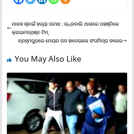
ମାନସ ସ୍ବାଇଁ ହତ୍ୟା ଘଟଣା : ଚାନ୍ଦବାଲି ଥାନାରେ ପହଞ୍ଚିଲେ
କ୍ରାଇମବ୍ରାଞ୍ଚ ଟିମ୍
ବ୍ରହ୍ମପୁରରେ ମେୟର ପଦ ହାତେଇଲେ ସଂଘମିତ୍ରା ଦଳେଇ
You May Also Like