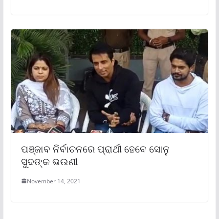
ପଞ୍ଜାବ ନିର୍ବାଚନରେ ପ୍ରାର୍ଥୀ ହେବେ ସୋନୁ
ସୁଦଙ୍କ ଭଉଣୀ
November 14, 2021