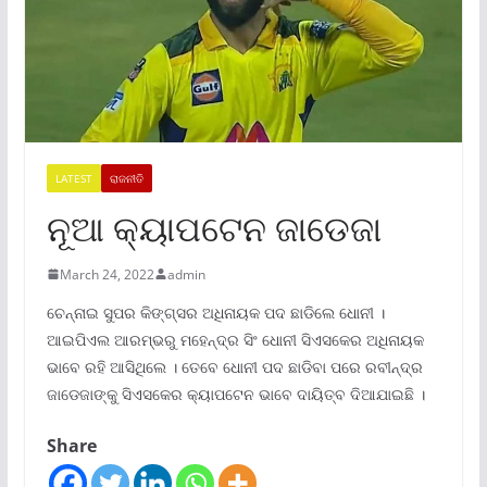
LATEST
ରାଜନୀତି
ନୂଆ କ୍ୟାପଟେନ ଜାଡେଜା
March 24, 2022
admin
ଚେନ୍ନାଇ ସୁପର କିଙ୍ଗ୍ସର ଅଧିନାୟକ ପଦ ଛାଡିଲେ ଧୋନୀ ।
ଆଇପିଏଲ ଆରମ୍ଭରୁ ମହେନ୍ଦ୍ର ସିଂ ଧୋନୀ ସିଏସକେର ଅଧିନାୟକ
ଭାବେ ରହି ଆସିଥିଲେ । ତେବେ ଧୋନୀ ପଦ ଛାଡିବା ପରେ ରବୀନ୍ଦ୍ର
ଜାଡେଜାଙ୍କୁ ସିଏସକେର କ୍ୟାପଟେନ ଭାବେ ଦାୟିତ୍ବ ଦିଆଯାଇଛି ।
Share