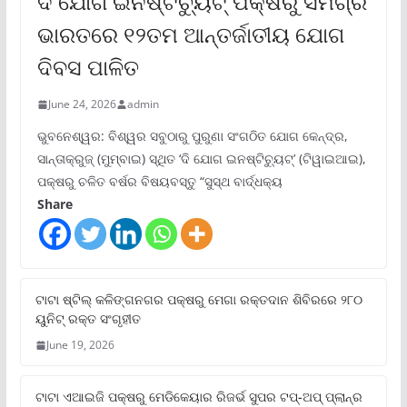
ଦି ଯୋଗ ଇନଷ୍ଟିଚ୍ୟୁଟ୍ ପକ୍ଷରୁ ସମଗ୍ର
ଭାରତରେ ୧୨ତମ ଆନ୍ତର୍ଜାତୀୟ ଯୋଗ
ଦିବସ ପାଳିତ
June 24, 2026
admin
ଭୁବନେଶ୍ୱର: ବିଶ୍ୱର ସବୁଠାରୁ ପୁରୁଣା ସଂଗଠିତ ଯୋଗ କେନ୍ଦ୍ର,
ସାନ୍ତାକ୍ରୁଜ୍ (ମୁମ୍ବାଇ) ସ୍ଥିତ ‘ଦି ଯୋଗ ଇନଷ୍ଟିଚ୍ୟୁଟ୍‌’ (ଟିୱାଇଆଇ),
ପକ୍ଷରୁ ଚଳିତ ବର୍ଷର ବିଷୟବସ୍ତୁ “ସୁସ୍ଥ ବାର୍ଦ୍ଧକ୍ୟ
Share
ଟାଟା ଷ୍ଟିଲ୍‌ କଳିଙ୍ଗନଗର ପକ୍ଷରୁ ମେଗା ରକ୍ତଦାନ ଶିବିରରେ ୨୮୦
ୟୁନିଟ୍‌ ରକ୍ତ ସଂଗୃହୀତ
June 19, 2026
ଟାଟା ଏଆଇଜି ପକ୍ଷରୁ ମେଡିକେୟାର ରିଜର୍ଭ ସୁପର ଟପ୍‌-ଅପ୍ ପ୍ଲାନ୍‌ର