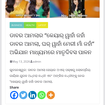
BUSINESS
HEALTH
LATEST
ଡାବର ଆମଲାର “କେୟାର୍ ୱାହାଁ ଜହାଁ
ଡାବର ଆମଲା, ଘର୍ ୱାହାଁ ମେରୀ ମାଁ ଜହାଁ”
ଅଭିଯାନ ମାଧ୍ୟମରେ ମାତୃଦିବସ ପାଳନ
May 13, 2026
admin
ଭୁବନେଶ୍ୱର: ଡାବର ଆମଲା ହେୟାର ଅଏଲ୍ ପକ୍ଷରୁ ଲୋକପ୍ରିୟ
ଗାୟିକା ଯୁଗଳ ଅନ୍ତରା ନନ୍ଦୀ ଏବଂ ଅଙ୍କିତା ନନ୍ଦୀଙ୍କୁ ନେଇ
“କେୟାର୍ ୱାହାଁ ଜହାଁ ଡାବର ଆମଲା,
Share