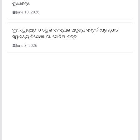
ଶୁଭାରମ୍ଭ
June 10, 2026
ମୁଖ ସ୍ୱାସ୍ଥ୍ୟ ଓ ତ୍ୱଚା ସମସ୍ୟାର ଅଦୃଶ୍ୟ ସମ୍ପର୍କ :ପ୍ରଖ୍ୟାତ
ସ୍ୱାସ୍ଥ୍ୟ ବିଶେଷଜ୍ଞ ଡା. ସୋନିଆ ଦତ୍ତ
June 8, 2026