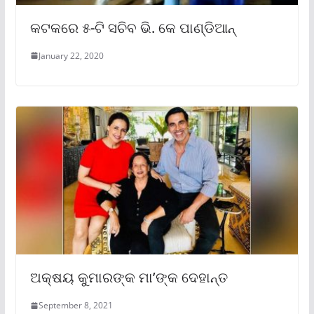
କଟକରେ ୫-ଟି ସଚିବ ଭି. କେ ପାଣ୍ଡିଆନ୍‌
January 22, 2020
ଅକ୍ଷୟ କୁମାରଙ୍କ ମା’ଙ୍କ ଦେହାନ୍ତ
September 8, 2021