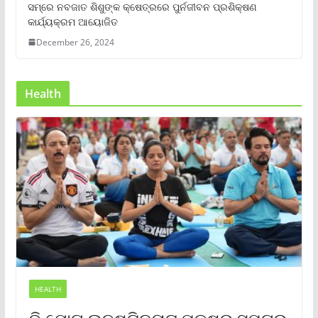
ସମ୍‌ରେ ନବଜାତ ଶିଶୁଙ୍କ କ୍ଷେତ୍ରରେ ପୁର୍ନଜୀବନ ପ୍ରଶିକ୍ଷଣ
କାର୍ଯ୍ୟକ୍ରମ ଆୟୋଜିତ
December 26, 2024
Health
HEALTH