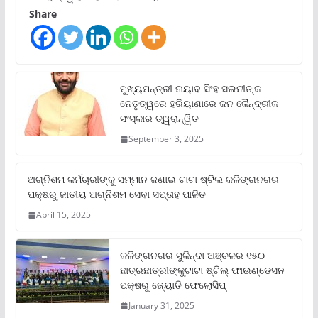
Share
ମୁଖ୍ୟମନ୍ତ୍ରୀ ନାୟାବ ସିଂହ ସଇନୀଙ୍କ
ନେତୃତ୍ୱରେ ହରିୟାଣାରେ ଜନ କୈନ୍ଦ୍ରୀକ
ସଂସ୍କାର ତ୍ୱରାନ୍ୱିତ
September 3, 2025
ଅଗ୍ନିଶମ କର୍ମଚାରୀଙ୍କୁ ସମ୍ମାନ ଜଣାଇ ଟାଟା ଷ୍ଟିଲ କଳିଙ୍ଗନଗର
ପକ୍ଷରୁ ଜାତୀୟ ଅଗ୍ନିଶମ ସେବା ସପ୍ତାହ ପାଳିତ
April 15, 2025
କଳିଙ୍ଗନଗର ସୁକିନ୍ଦା ଅଞ୍ଚଳର ୧୫୦
ଛାତ୍ରଛାତ୍ରୀଙ୍କୁଟାଟା ଷ୍ଟିଲ୍ ଫାଉଣ୍ଡେସନ
ପକ୍ଷରୁ ଜ୍ୟୋତି ଫେଲୋସିପ୍‌
January 31, 2025