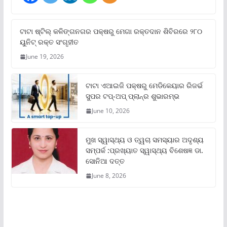
ଟାଟା ଷ୍ଟିଲ୍‌ କଳିଙ୍ଗନଗର ପକ୍ଷରୁ ମେଗା ରକ୍ତଦାନ ଶିବିରରେ ୨୮୦
ୟୁନିଟ୍‌ ରକ୍ତ ସଂଗୃହୀତ
June 19, 2026
ଟାଟା ଏଆଇଜି ପକ୍ଷରୁ ମେଡିକେୟାର ରିଜର୍ଭ
ସୁପର ଟପ୍‌-ଅପ୍ ପ୍ଲାନ୍‌ର ଶୁଭାରମ୍ଭ
June 10, 2026
ମୁଖ ସ୍ୱାସ୍ଥ୍ୟ ଓ ତ୍ୱଚା ସମସ୍ୟାର ଅଦୃଶ୍ୟ
ସମ୍ପର୍କ :ପ୍ରଖ୍ୟାତ ସ୍ୱାସ୍ଥ୍ୟ ବିଶେଷଜ୍ଞ ଡା.
ସୋନିଆ ଦତ୍ତ
June 8, 2026