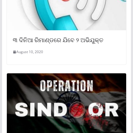
୩ ଦିନିଆ ରିମାଣ୍ଡରେ ଯିବେ ୨ ଅଭିଯୁକ୍ତ
August 10, 2020