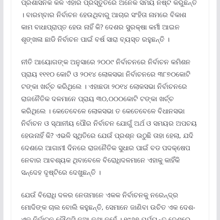
ପ୍ରଶାସନିକ କଳ ଏହାର ପ୍ରସ୍ତୁତିରେ ଅନେକ ସମୟ ନଷ୍ଟ କରୁଛନ୍ତି
। ବାରମ୍ବାର ନିର୍ବାଚନ ହେଉଥିବାରୁ ଆଚାର ସଂହିତା ନାମରେ ବିକାଶ
କାମ ବାଧାପ୍ରାପ୍ତ ହେଉ ନାହିଁ କି? ଦେଶର ସୁରକ୍ଷା କର୍ମୀ ଆଇନ
ଶୃଙ୍ଖଳା ଛାଡି ନିର୍ବାଚନ ପାଇଁ ବର୍ଷ ସାରା ବ୍ୟସ୍ତ ରହୁଛନ୍ତି ।
ନୀତି ଆୟୋଗଙ୍କ ଅନୁସାରେ ୨୦୦୯ ନିର୍ବାଚନରେ ନିର୍ବାଚନ କମିଶନ
ପ୍ରାୟ ୧୧୧୦ କୋଟି ଓ ୨୦୧୪ ଲୋକସଭା ନିର୍ବାଚନରେ ୩୮୭୦କୋଟି
ଟଙ୍କା ଖର୍ଚ୍ଚ କରିଥିଲେ । ଏହାଛଡା ୨୦୧୪ ଲୋକସଭା ନିର୍ବାଚନରେ
ରାଜନୈତିକ ଦଳମାନେ ପ୍ରାୟ ୩୦,୦୦୦କୋଟି ଟଙ୍କା ଖର୍ଚ୍ଚ
କରିଥିଲେ । କେତେବେଳେ ଲୋକସଭା ତ କେତେବେଳେ ବିଧାନସଭା
ନିର୍ବାଚନ ଓ ସ୍ଥାନୀୟ ପୌର ନିର୍ବାଚନ ଯୋଗୁଁ ଅର୍ଥ ଓ ସମୟର ଅପଚୟ
ହେଉନାହିଁ କି? ଏଭଳି ସ୍ଥିତିରେ ଯେଉଁ ପ୍ରଶ୍ନ ଉଠୁଛି ତାହା ହେଲା, ଯଦି
ଦେଶରେ ଆଗାମୀ ଦିନରେ ରାଜନୈତିକ ସୁଧାର ପାଇଁ ବଡ ପଦକ୍ଷେପ
ନେବାର ଆବଶ୍ୟକ ଥିବାବେଳେ ବିରୋଧିଦଳମାନେ ଏହାକୁ କାହିଁକି
ସନ୍ଦେହ ଦୃଷ୍ଟିରେ ଦେଖୁଛନ୍ତି ।
ଯେଉଁ ବିରୋଧି ଦଳର ନେତାମାନେ ଏକକ ନିର୍ବାଚନକୁ ନରେନ୍ଦ୍ର
ମୋଦିଙ୍କ ଚାଲ ବୋଲି କହୁଛନ୍ତି, ସେମାନେ ଜାଣିବା ଉଚିତ ଏକ ଦେଶ-
ଏକ ନିର୍ବାଚନ କୌଣସି ନୂଆ କଥା ନୁହେଁ । ୧୯୬୭ ପର୍ଯ୍ୟନ୍ତ ଦେଶରେ