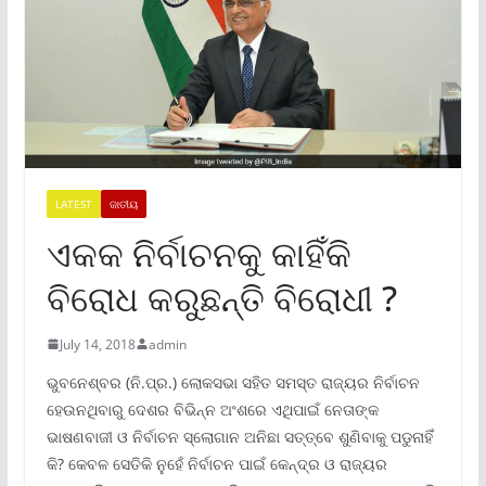
LATEST
ଜାତୀୟ
ଏକକ ନିର୍ବାଚନକୁ କାହିଁକି
ବିରୋଧ କରୁଛନ୍ତି ବିରୋଧୀ ?
July 14, 2018
admin
ଭୁବନେଶ୍ବର (ନି.ପ୍ର.) ଲୋକସଭା ସହିତ ସମସ୍ତ ରାଜ୍ୟର ନିର୍ବାଚନ
ହେଉନଥିବାରୁ ଦେଶର ବିଭିନ୍ନ ଅଂଶରେ ଏଥିପାଇଁ ନେତାଙ୍କ
ଭାଷଣବାଜୀ ଓ ନିର୍ବାଚନ ସ୍ଲୋଗାନ ଅନିଛା ସତ୍ତ୍ବେ ଶୁଣିବାକୁ ପଡୁନାହିଁ
କି? କେବଳ ସେତିକି ନୁହେଁ ନିର୍ବାଚନ ପାଇଁ କେନ୍ଦ୍ର ଓ ରାଜ୍ୟର