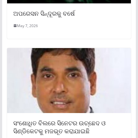
ଅପରେସନ ସିନ୍ଦୂରକୁ ବର୍ଷେ
May 7, 2026
ସଂଶୋଧିତ ବିଲରେ ସିନେଟର ଉଚ୍ଛେଦ ଓ
ସିଣ୍ଡିକେଟକୁ ମଜଭୂତ କରାଯାଇଛି