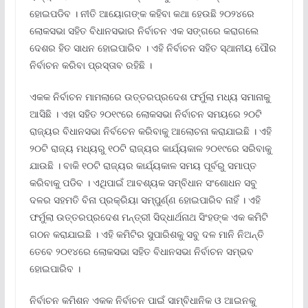
ହୋଇପଡିବ । ନୀତି ଆୟୋଗଙ୍କ କହିବା କଥା ହେଉଛି ୨୦୨୪ରେ
ଲୋକସଭା ସହିତ ବିଧାନସଭାର ନିର୍ବାଚନ ଏକ ସଙ୍ଗରେ କରାଗଲେ
ଦେଶର ହିତ ସାଧନ ହୋଇପାରିବ । ଏହି ନିର୍ବାଚନ ସହିତ ସ୍ଥାନୀୟ ପୌର
ନିର୍ବାଚନ କରିବା ପ୍ରସ୍ତାବ ରହିଛି ।
ଏକକ ନିର୍ବାଚନ ମାମଲାରେ ଉତ୍ତରପ୍ରଦେଶ ଫର୍ମୁଲା ମଧ୍ୟ ସମାନାକୁ
ଆସିଛି । ଏହା ସହିତ ୨୦୧୯ରେ ଲୋକସଭା ନିର୍ବାଚନ ସମୟରେ ୨୦ଟି
ରାଜ୍ୟର ବିଧାନସଭା ନିର୍ବଚେନ କରିବାକୁ ଆଲୋଚନା କରାଯାଇଛି । ଏହି
୨୦ଟି ରାଜ୍ୟ ମଧ୍ୟରୁ ୧୦ଟି ରାଜ୍ୟର କାର୍ଯ୍ୟକାଳ ୨୦୧୯ରେ ସରିବାକୁ
ଯାଉଛି । ବାକି ୧୦ଟି ରାଜ୍ୟର କାର୍ଯ୍ୟକାଳ ସମୟ ପୂର୍ବରୁ ସମାପ୍ତ
କରିବାକୁ ପଡିବ । ଏଥିପାଇଁ ଆବଶ୍ୟକ ସମ୍ବିଧାନ ସଂଶୋଧନ ସବୁ
ଦଳର ସହମତି ବିନା ପ୍ରକ୍ରିୟା ସମ୍ପୁର୍ଣ୍ଣ ହୋଇପାରିବ ନାହିଁ । ଏହି
ଫର୍ମୁଲା ଉତ୍ତରପ୍ରଦେଶ ମନ୍ତ୍ରୀ ସିଦ୍ଧାର୍ଥନାଥ ସିଂହଙ୍କ ଏକ କମିଟି
ଗଠନ କରାଯାଇଛି । ଏହି କମିଟିର ସୁପାରିଶକୁ ସବୁ ଦଳ ମାନି ନିଅନ୍ତି
ତେବେ ୨୦୧୪ରେ ଲୋକସଭା ସହିତ ବିଧାନସଭା ନିର୍ବାଚନ ସମ୍ଭବ
ହୋଇପାରିବ ।
ନିର୍ବାଚନ କମିଶନ ଏକକ ନିର୍ବାଚନ ପାଇଁ ସାମ୍ବିଧାନିକ ଓ ଆଇନକୁ