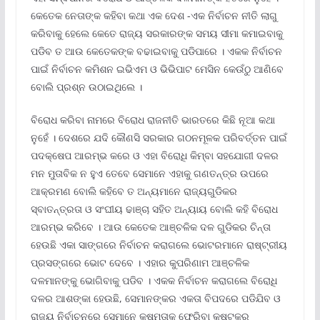
କେତେକ ନେତାଙ୍କ କହିବା କଥା ଏକ ଦେଶ -ଏକ ନିର୍ବାଚନ ନୀତି ଲାଗୁ
କରିବାକୁ ହେଲେ କେତେ ରାଜ୍ୟ ସରକାରଙ୍କ ସମୟ ସୀମା କମାଇବାକୁ
ପଡିବ ତ ଆଉ କେତେକଙ୍କ ବଢାଇବାକୁ ପଡିପାରେ । ଏକକ ନିର୍ବାଚନ
ପାଇଁ ନିର୍ବାଚନ କମିଶନ ଇଭିଏମ ଓ ଭିଭିପାଟ ମେସିନ କେଉଁଠୁ ଆଣିବେ
ବୋଲି ପ୍ରଶ୍ନ ଉଠାଇଥିଲେ ।
ବିରୋଧ କରିବା ନାମରେ ବିରୋଧ ରାଜନୀତି ଭାରତରେ କିଛି ନୂଆ କଥା
ନୁହେଁ । ଦେଶରେ ଯଦି କୌଣସି ସରକାର ଗଠନମୂଳକ ପରିବର୍ତ୍ତନ ପାଇଁ
ପଦକ୍ଷେପ ଆରମ୍ଭ କରେ ଓ ଏହା ବିରୋଧି କିମ୍ବା ସହଯୋଗୀ ଦଳର
ମନ ମୁତାବିକ ନ ହୁଏ ତେବେ ସେମାନେ ଏହାକୁ ଗଣତନ୍ତ୍ର ଉପରେ
ଆକ୍ରମଣ ବୋଲି କହିବେ ତ ଅନ୍ୟମାନେ ରାଜ୍ୟଗୁଡିକର
ସ୍ବାତନ୍ତ୍ରତା ଓ ସଂଘୀୟ ଢାଞ୍ଚା ସହିତ ଅନ୍ୟାୟ ବୋଲି କହି ବିରୋଧ
ଆରମ୍ଭ କରିବେ । ଆଉ କେତେକ ଆଞ୍ଚଳିକ ଦଳ ଗୁଡିକର ଚିନ୍ତା
ହେଉଛି ଏକା ସାଙ୍ଗରେ ନିର୍ବାଚନ କରାଗଲେ ଭୋଟରମାନେ ରାଷ୍ଟ୍ରୀୟ
ପ୍ରସଙ୍ଗରେ ଭୋଟ ଦେବେ । ଏହାର କୁପରିଣାମ ଆଞ୍ଚଳିକ
ଦଳମାନଙ୍କୁ ଭୋଗିବାକୁ ପଡିବ । ଏକକ ନିର୍ବାଚନ କରାଗଲେ ବିରୋଧି
ଦଳର ଆଶଙ୍କା ହେଉଛି, ସେମାନଙ୍କର ଏକତା ବିପଦରେ ପଡିଯିବ ଓ
ରାଜ୍ୟ ନିର୍ବାଚନରେ ସେମାନେ କ୍ଷମତାକୁ ଫେରିବା କଷ୍ଟକର