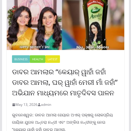
BUSINESS
HEALTH
LATEST
ଡାବର ଆମଲାର “କେୟାର୍ ୱାହାଁ ଜହାଁ
ଡାବର ଆମଲା, ଘର୍ ୱାହାଁ ମେରୀ ମାଁ ଜହାଁ”
ଅଭିଯାନ ମାଧ୍ୟମରେ ମାତୃଦିବସ ପାଳନ
May 13, 2026
admin
ଭୁବନେଶ୍ୱର: ଡାବର ଆମଲା ହେୟାର ଅଏଲ୍ ପକ୍ଷରୁ ଲୋକପ୍ରିୟ
ଗାୟିକା ଯୁଗଳ ଅନ୍ତରା ନନ୍ଦୀ ଏବଂ ଅଙ୍କିତା ନନ୍ଦୀଙ୍କୁ ନେଇ
“କେୟାର୍ ୱାହାଁ ଜହାଁ ଡାବର ଆମଲା,