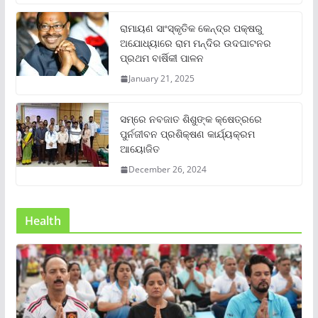
ରାମାୟଣ ସାଂସ୍କୃତିକ କେନ୍ଦ୍ର ପକ୍ଷରୁ
ଅଯୋଧ୍ୟାରେ ରାମ ମନ୍ଦିର ଉଦଘାଟନର
ପ୍ରଥମ ବାର୍ଷିକୀ ପାଳନ
January 21, 2025
ସମ୍‌ରେ ନବଜାତ ଶିଶୁଙ୍କ କ୍ଷେତ୍ରରେ
ପୁର୍ନଜୀବନ ପ୍ରଶିକ୍ଷଣ କାର୍ଯ୍ୟକ୍ରମ
ଆୟୋଜିତ
December 26, 2024
Health