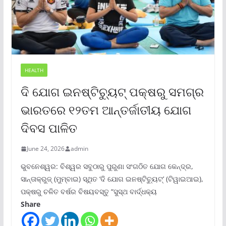
HEALTH
ଦି ଯୋଗ ଇନଷ୍ଟିଚ୍ୟୁଟ୍ ପକ୍ଷରୁ ସମଗ୍ର
ଭାରତରେ ୧୨ତମ ଆନ୍ତର୍ଜାତୀୟ ଯୋଗ
ଦିବସ ପାଳିତ
June 24, 2026
admin
ଭୁବନେଶ୍ୱର: ବିଶ୍ୱର ସବୁଠାରୁ ପୁରୁଣା ସଂଗଠିତ ଯୋଗ କେନ୍ଦ୍ର,
ସାନ୍ତାକ୍ରୁଜ୍ (ମୁମ୍ବାଇ) ସ୍ଥିତ ‘ଦି ଯୋଗ ଇନଷ୍ଟିଚ୍ୟୁଟ୍‌’ (ଟିୱାଇଆଇ),
ପକ୍ଷରୁ ଚଳିତ ବର୍ଷର ବିଷୟବସ୍ତୁ “ସୁସ୍ଥ ବାର୍ଦ୍ଧକ୍ୟ
Share