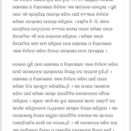
ଲୋକସଭା ଓ ବିଧାନସଭାର ନିର୍ବାଚନ ଏକା ସାଙ୍ଗରେ ହେଉଥିଲା । ପୁଣି
ଥରେ ଏହି ପ୍ରକ୍ରିୟା ଆରମ୍ଭ କରିବା ପାଇଁ ୧୯୮୩ରେ ନିର୍ବାଚନ
କମିଶନ ପଦକ୍ଷେପ ଆରମ୍ଭ କରିଥିଲେ । ଜଷ୍ଟିସ ବି. ପି. ଜୀବନ
ରେଡ୍ଡିଙ୍କ ନେତୃତ୍ବରେ ୧୯୯୯ରେ ଜାତୀୟ ଆଇନ କମିଶନ ତାଙ୍କ
ରିପୋର୍ଟରେ ଏହି କଥା ଉଲ୍ଲେଖ କରିଥିଲେ । କମିଶନ ତାଙ୍କ
ରିପୋର୍ଟରେ ସଫା ସଫା କହିଥିଲେ ଦେଶ ଲୋକସଭା ଓ ବିଧାନସଭାର
ଏକକ ନିର୍ବାଚନ କରିବା ଦିଗରେ ପଦକ୍ଷେପ ନେବା ଆବଶ୍ୟକ ।
ଦେଶରେ ପୁଣି ଥରେ ଲୋକସଭା ଓ ବିଧାନସଭାର ଏକକ ନିର୍ବାଚନ କରିବା
ମୋଦି ସରକାରଙ୍କ ପ୍ରସ୍ତାବରେ ବିରୋଧି ଦଳ ଆଗ୍ରହୀ ନୁହଁନ୍ତି ।
ଲୋକସଭା ଓ ବିଧାନସଭାର ଏକକ ନିର୍ବାଚନ କରିବା ପାଇଁ ଆଇନ
କମିଶନ ଚିଠା ପ୍ରସ୍ତୁତ କରିସାରିଛନ୍ତି । ଏହା ଉପରେ ଆଲୋଚନା
କରିବା ପାଇଁ କମିଶନ ସମସ୍ତ ରାଜନୈତିକ ଦଳମାନଙ୍କର ବୈଠକ
ଡାକିଥିଲେ । ଏଥିରେ ଏନଡିଏର ଦୁଇ ସହଯୋଗୀ ସମେତ ପାଞ୍ଚଟି ଦଳ
ସମର୍ଥନ କରିଥିବାବେଳ ଅନ୍ୟମାନେ ସମସ୍ତେ ବିରୋଧ କରିଥିଲେ । ଏହା
ପଦକ୍ଷେପକୁ ବିରୋଧ କରୁଥିବା ରାଜନୈତିକ ଦଳମାନେଏକ ସ୍ବରରେ
ଅସାମ୍ବିଧାନିକ ବୋଲି ମତ ଦେଇଛନ୍ତି । ଏହି ଦଳମାନଙ୍କ କହିବା କଥା
ଏହା ସମ୍ବିଧାନର ବିରୋଧ ଓ ଆଞ୍ଚଳିକ ଦଳମାନଙ୍କ ହିତରେ ନୁହେଁ ।