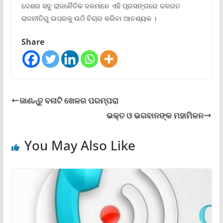
ଦେଶର ସବୁ ରାଜନୈତିକ ଦଳମାନେ ଏହି ପ୍ରସଙ୍ଗରେ ଦଳଗତ
ରାଜନୀତିରୁ ଉପରକୁ ଉଠି ବିଚାର କରିବା ଆବଶ୍ୟକ ।
Share
ଜାଣନ୍ତୁ ବନାଟି ଖେଳର ପରମ୍ପରା
ଭକ୍ତ ଓ ଭଗବାନଙ୍କ ମହାମିଳନ
You May Also Like