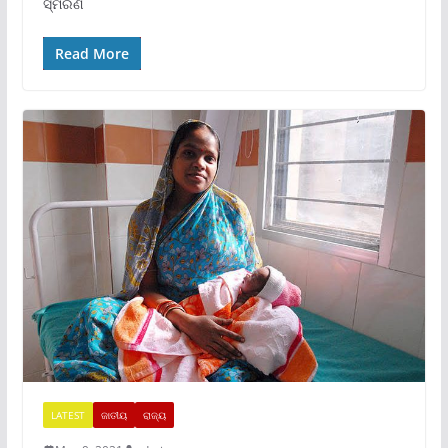
ସ୍ମରଣ
Read More
LATEST
ଜାତୀୟ
ରାଜ୍ୟ