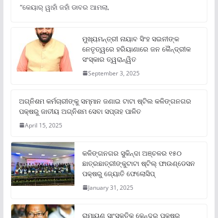
“କେୟାର୍ ୱାହାଁ ଜହାଁ ଡାବର ଆମଲା,
ମୁଖ୍ୟମନ୍ତ୍ରୀ ନାୟାବ ସିଂହ ସଇନୀଙ୍କ
ନେତୃତ୍ୱରେ ହରିୟାଣାରେ ଜନ କୈନ୍ଦ୍ରୀକ
ସଂସ୍କାର ତ୍ୱରାନ୍ୱିତ
September 3, 2025
ଅଗ୍ନିଶମ କର୍ମଚାରୀଙ୍କୁ ସମ୍ମାନ ଜଣାଇ ଟାଟା ଷ୍ଟିଲ କଳିଙ୍ଗନଗର
ପକ୍ଷରୁ ଜାତୀୟ ଅଗ୍ନିଶମ ସେବା ସପ୍ତାହ ପାଳିତ
April 15, 2025
କଳିଙ୍ଗନଗର ସୁକିନ୍ଦା ଅଞ୍ଚଳର ୧୫୦
ଛାତ୍ରଛାତ୍ରୀଙ୍କୁଟାଟା ଷ୍ଟିଲ୍ ଫାଉଣ୍ଡେସନ
ପକ୍ଷରୁ ଜ୍ୟୋତି ଫେଲୋସିପ୍‌
January 31, 2025
ରାମାୟଣ ସାଂସ୍କୃତିକ କେନ୍ଦ୍ର ପକ୍ଷରୁ