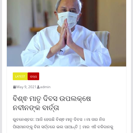
LATEST
ରାଜ୍ୟ
May 9, 2021
admin
ବିଶ୍ଵ ମାତୃ ଦିବସ ଉପଲକ୍ଷେ
ନବୀନଙ୍କ ବାର୍ତ୍ତା
ଭୁବନେଶ୍ବର: ଆଜି ହେଉଛି ବିଶ୍ଵ ମାତୃ ଦିବସ । ମା ତାର ନିଜ
ପିଲାମାନଙ୍କୁ ବିନା ସର୍ତ୍ତରେ ଭଲ ପାଆନ୍ତି | ମାର ଏହି ବଳିଦାନକୁ