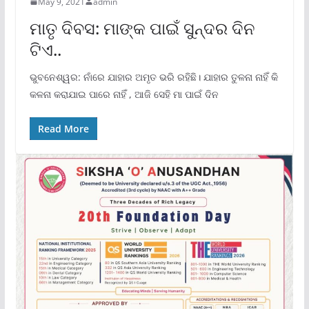
May 9, 2021
admin
ମାତୃ ଦିବସ: ମାଙ୍କ ପାଇଁ ସୁନ୍ଦର ଦିନ
ଟିଏ..
ଭୁବନେଶ୍ୱର: ନାଁରେ ଯାହାର ଅମୃତ ଭରି ରହିଛି। ଯାହାର ତୁଳନା ନାହିଁ କି
କଳନା କରାଯାଇ ପାରେ ନାହିଁ , ଆଜି ସେହି ମା ପାଇଁ ଦିନ
Read More