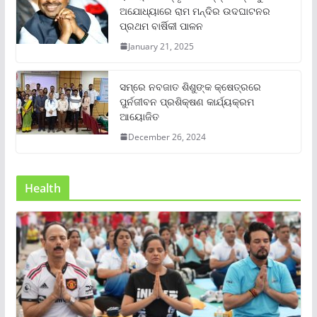
ଅଯୋଧ୍ୟାରେ ରାମ ମନ୍ଦିର ଉଦଘାଟନର
ପ୍ରଥମ ବାର୍ଷିକୀ ପାଳନ
January 21, 2025
ସମ୍‌ରେ ନବଜାତ ଶିଶୁଙ୍କ କ୍ଷେତ୍ରରେ
ପୁର୍ନଜୀବନ ପ୍ରଶିକ୍ଷଣ କାର୍ଯ୍ୟକ୍ରମ
ଆୟୋଜିତ
December 26, 2024
Health