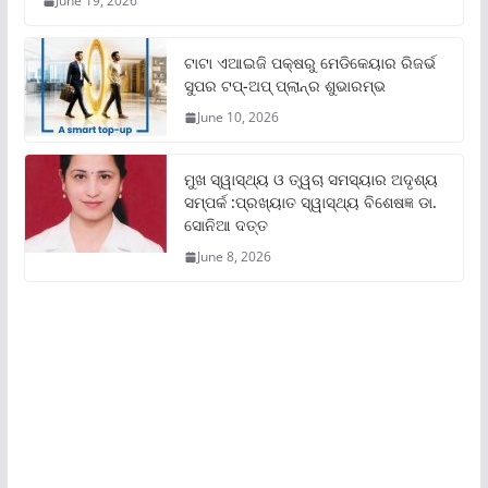
June 19, 2026
ଟାଟା ଏଆଇଜି ପକ୍ଷରୁ ମେଡିକେୟାର ରିଜର୍ଭ
ସୁପର ଟପ୍‌-ଅପ୍ ପ୍ଲାନ୍‌ର ଶୁଭାରମ୍ଭ
June 10, 2026
ମୁଖ ସ୍ୱାସ୍ଥ୍ୟ ଓ ତ୍ୱଚା ସମସ୍ୟାର ଅଦୃଶ୍ୟ
ସମ୍ପର୍କ :ପ୍ରଖ୍ୟାତ ସ୍ୱାସ୍ଥ୍ୟ ବିଶେଷଜ୍ଞ ଡା.
ସୋନିଆ ଦତ୍ତ
June 8, 2026