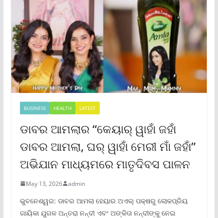
BUSINESS
HEALTH
LATEST
ଡାବର ଆମଲାର “କେୟାର୍ ୱାହାଁ ଜହାଁ
ଡାବର ଆମଲା, ଘର୍ ୱାହାଁ ମେରୀ ମାଁ ଜହାଁ”
ଅଭିଯାନ ମାଧ୍ୟମରେ ମାତୃଦିବସ ପାଳନ
May 13, 2026
admin
ଭୁବନେଶ୍ୱର: ଡାବର ଆମଲା ହେୟାର ଅଏଲ୍ ପକ୍ଷରୁ ଲୋକପ୍ରିୟ
ଗାୟିକା ଯୁଗଳ ଅନ୍ତରା ନନ୍ଦୀ ଏବଂ ଅଙ୍କିତା ନନ୍ଦୀଙ୍କୁ ନେଇ