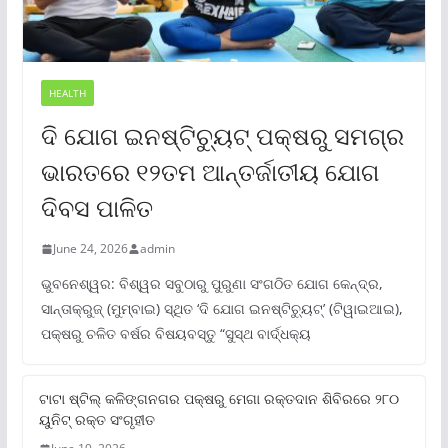
HEALTH
ଦି ଯୋଗ ଇନଷ୍ଟିଚ୍ୟୁଟ୍ ପକ୍ଷରୁ ସମଗ୍ର
ଭାରତରେ ୧୨ତମ ଆନ୍ତର୍ଜାତୀୟ ଯୋଗ
ଦିବସ ପାଳିତ
June 24, 2026
admin
ଭୁବନେଶ୍ୱର: ବିଶ୍ୱର ସବୁଠାରୁ ପୁରୁଣା ସଂଗଠିତ ଯୋଗ କେନ୍ଦ୍ର,
ସାନ୍ତାକ୍ରୁଜ୍ (ମୁମ୍ବାଇ) ସ୍ଥିତ ‘ଦି ଯୋଗ ଇନଷ୍ଟିଚ୍ୟୁଟ୍‌’ (ଟିୱାଇଆଇ),
ପକ୍ଷରୁ ଚଳିତ ବର୍ଷର ବିଷୟବସ୍ତୁ “ସୁସ୍ଥ ବାର୍ଦ୍ଧକ୍ୟ
ଟାଟା ଷ୍ଟିଲ୍‌ କଳିଙ୍ଗନଗର ପକ୍ଷରୁ ମେଗା ରକ୍ତଦାନ ଶିବିରରେ ୨୮୦
ୟୁନିଟ୍‌ ରକ୍ତ ସଂଗୃହୀତ