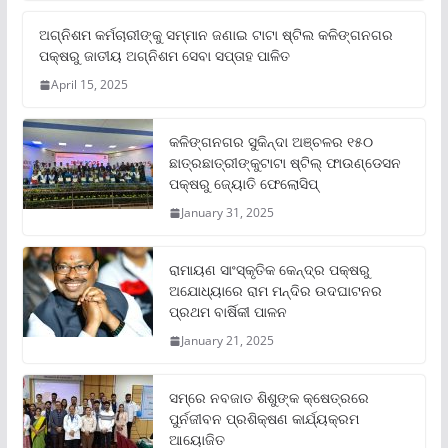
ଅଗ୍ନିଶମ କର୍ମଚାରୀଙ୍କୁ ସମ୍ମାନ ଜଣାଇ ଟାଟା ଷ୍ଟିଲ କଳିଙ୍ଗନଗର
ପକ୍ଷରୁ ଜାତୀୟ ଅଗ୍ନିଶମ ସେବା ସପ୍ତାହ ପାଳିତ
April 15, 2025
କଳିଙ୍ଗନଗର ସୁକିନ୍ଦା ଅଞ୍ଚଳର ୧୫୦
ଛାତ୍ରଛାତ୍ରୀଙ୍କୁଟାଟା ଷ୍ଟିଲ୍ ଫାଉଣ୍ଡେସନ
ପକ୍ଷରୁ ଜ୍ୟୋତି ଫେଲୋସିପ୍‌
January 31, 2025
ରାମାୟଣ ସାଂସ୍କୃତିକ କେନ୍ଦ୍ର ପକ୍ଷରୁ
ଅଯୋଧ୍ୟାରେ ରାମ ମନ୍ଦିର ଉଦଘାଟନର
ପ୍ରଥମ ବାର୍ଷିକୀ ପାଳନ
January 21, 2025
ସମ୍‌ରେ ନବଜାତ ଶିଶୁଙ୍କ କ୍ଷେତ୍ରରେ
ପୁର୍ନଜୀବନ ପ୍ରଶିକ୍ଷଣ କାର୍ଯ୍ୟକ୍ରମ
ଆୟୋଜିତ