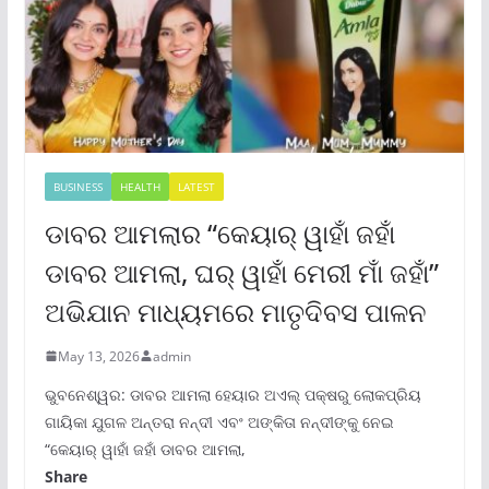
BUSINESS
HEALTH
LATEST
ଡାବର ଆମଲାର “କେୟାର୍ ୱାହାଁ ଜହାଁ
ଡାବର ଆମଲା, ଘର୍ ୱାହାଁ ମେରୀ ମାଁ ଜହାଁ”
ଅଭିଯାନ ମାଧ୍ୟମରେ ମାତୃଦିବସ ପାଳନ
May 13, 2026
admin
ଭୁବନେଶ୍ୱର: ଡାବର ଆମଲା ହେୟାର ଅଏଲ୍ ପକ୍ଷରୁ ଲୋକପ୍ରିୟ
ଗାୟିକା ଯୁଗଳ ଅନ୍ତରା ନନ୍ଦୀ ଏବଂ ଅଙ୍କିତା ନନ୍ଦୀଙ୍କୁ ନେଇ
“କେୟାର୍ ୱାହାଁ ଜହାଁ ଡାବର ଆମଲା,
Share