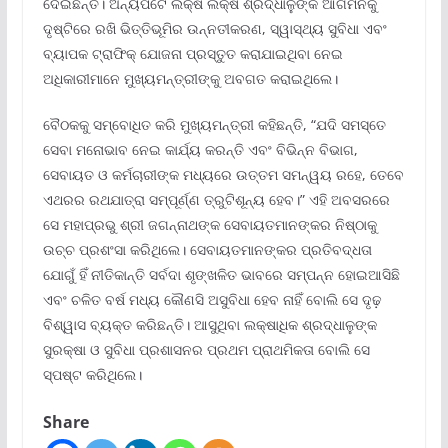
ଦେଇଛନ୍ତି। ଅନ୍ୟପଟେ ଲକ୍ଷ ଲକ୍ଷ ଶ୍ରଦ୍ଧାଳୁଙ୍କ ଆଗମନକୁ
ଦୃଷ୍ଟିରେ ରଖି ଭିତ୍ତିଭୂମିର ଉନ୍ନତୀକରଣ, ସ୍ୱାସ୍ଥ୍ୟ ସୁବିଧା ଏବଂ
ବ୍ୟାପକ ଟ୍ରାଫିକ୍ ଯୋଜନା ପ୍ରସ୍ତୁତ କରାଯାଇଥିବା ନେଇ
ଅଧିକାରୀମାନେ ମୁଖ୍ୟମନ୍ତ୍ରୀଙ୍କୁ ଅବଗତ କରାଇଥିଲେ।
ବୈଠକକୁ ସମ୍ବୋଧିତ କରି ମୁଖ୍ୟମନ୍ତ୍ରୀ କହିଛନ୍ତି, “ଯଦି ସମସ୍ତେ
ସେବା ମନୋଭାବ ନେଇ କାର୍ଯ୍ୟ କରନ୍ତି ଏବଂ ବିଭିନ୍ନ ବିଭାଗ,
ସେବାୟତ ଓ କର୍ମଚାରୀଙ୍କ ମଧ୍ୟରେ ଉତ୍ତମ ସମନ୍ୱୟ ରହେ, ତେବେ
ଏଥରର ରଥଯାତ୍ରା ସମ୍ପୂର୍ଣ୍ଣ ତ୍ରୁଟିଶୂନ୍ୟ ହେବ।” ଏହି ଅବସରରେ
ସେ ମହାପ୍ରଭୁ ଶ୍ରୀ ଜଗନ୍ନାଥଙ୍କ ସେବାୟତମାନଙ୍କର ନିଷ୍ଠାକୁ
ଉଚ୍ଚ ପ୍ରଶଂସା କରିଥିଲେ। ସେବାୟତମାନଙ୍କର ପ୍ରତିବଦ୍ଧତା
ଯୋଗୁଁ ହିଁ ନୀତିକାନ୍ତି ସର୍ବଦା ଶୃଙ୍ଖଳିତ ଭାବରେ ସମ୍ପନ୍ନ ହୋଇଆସିଛି
ଏବଂ ଚଳିତ ବର୍ଷ ମଧ୍ୟ କୌଣସି ଅସୁବିଧା ହେବ ନାହିଁ ବୋଲି ସେ ଦୃଢ଼
ବିଶ୍ୱାସ ବ୍ୟକ୍ତ କରିଛନ୍ତି। ଆସୁଥିବା ଲକ୍ଷାଧିକ ଶ୍ରଦ୍ଧାଳୁଙ୍କ
ସୁରକ୍ଷା ଓ ସୁବିଧା ପ୍ରଶାସନର ପ୍ରଥମ ପ୍ରାଥମିକତା ବୋଲି ସେ
ସ୍ପଷ୍ଟ କରିଥିଲେ।
Share