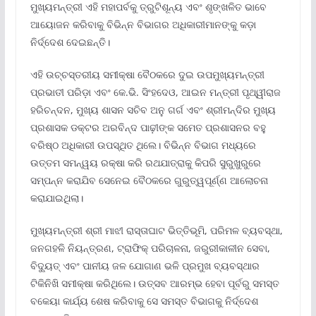
ମୁଖ୍ୟମନ୍ତ୍ରୀ ଏହି ମହାପର୍ବକୁ ତ୍ରୁଟିଶୂନ୍ୟ ଏବଂ ଶୃଙ୍ଖଳିତ ଭାବେ
ଆୟୋଜନ କରିବାକୁ ବିଭିନ୍ନ ବିଭାଗର ଅଧିକାରୀମାନଙ୍କୁ କଡ଼ା
ନିର୍ଦ୍ଦେଶ ଦେଇଛନ୍ତି।
ଏହି ଉଚ୍ଚସ୍ତରୀୟ ସମୀକ୍ଷା ବୈଠକରେ ଦୁଇ ଉପମୁଖ୍ୟମନ୍ତ୍ରୀ
ପ୍ରଭାତୀ ପରିଡ଼ା ଏବଂ କେ.ଭି. ସିଂହଦେଓ, ଆଇନ ମନ୍ତ୍ରୀ ପୃଥ୍ୱୀରାଜ
ହରିଚନ୍ଦନ, ମୁଖ୍ୟ ଶାସନ ସଚିବ ଅନୁ ଗର୍ଗ ଏବଂ ଶ୍ରୀମନ୍ଦିର ମୁଖ୍ୟ
ପ୍ରଶାସକ ଡକ୍ଟର ଅରବିନ୍ଦ ପାଢ଼ୀଙ୍କ ସମେତ ପ୍ରଶାସନର ବହୁ
ବରିଷ୍ଠ ଅଧିକାରୀ ଉପସ୍ଥିତ ଥିଲେ। ବିଭିନ୍ନ ବିଭାଗ ମଧ୍ୟରେ
ଉତ୍ତମ ସମନ୍ୱୟ ରକ୍ଷା କରି ରଥଯାତ୍ରାକୁ କିପରି ସୁରୁଖୁରୁରେ
ସମ୍ପନ୍ନ କରାଯିବ ସେନେଇ ବୈଠକରେ ଗୁରୁତ୍ୱପୂର୍ଣ୍ଣ ଆଲୋଚନା
କରାଯାଇଥିଲା।
ମୁଖ୍ୟମନ୍ତ୍ରୀ ଶ୍ରୀ ମାଝୀ ରାସ୍ତାଘାଟ ଭିତ୍ତିଭୂମି, ପରିମଳ ବ୍ୟବସ୍ଥା,
ଜନଗହଳି ନିୟନ୍ତ୍ରଣ, ଟ୍ରାଫିକ୍ ପରିଚାଳନା, ଜରୁରୀକାଳୀନ ସେବା,
ବିଦ୍ୟୁତ୍ ଏବଂ ପାନୀୟ ଜଳ ଯୋଗାଣ ଭଳି ପ୍ରମୁଖ ବ୍ୟବସ୍ଥାର
ଟିକିନିଖି ସମୀକ୍ଷା କରିଥିଲେ। ଉତ୍ସବ ଆରମ୍ଭ ହେବା ପୂର୍ବରୁ ସମସ୍ତ
ବକେୟା କାର୍ଯ୍ୟ ଶେଷ କରିବାକୁ ସେ ସମସ୍ତ ବିଭାଗକୁ ନିର୍ଦ୍ଦେଶ