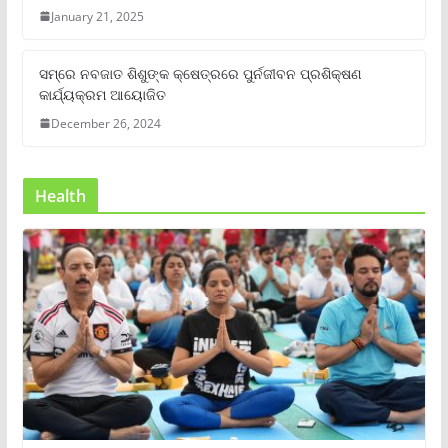
January 21, 2025
ସମ୍‌ରେ ନବଜାତ ଶିଶୁଙ୍କ କ୍ଷେତ୍ରରେ ପୁର୍ନଜୀବନ ପ୍ରଶିକ୍ଷଣ
କାର୍ଯ୍ୟକ୍ରମ ଆୟୋଜିତ
December 26, 2024
Health