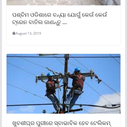
ପଶ୍ଚିମ ଓଡିଶାରେ ବନ୍ୟା ଯୋଗୁଁ କେଉଁ କେଉଁ
ଟ୍ରେନ ବାତିଲ ଜାଣନ୍ତୁ …
August 13, 2019
ଖୁବଶୀଘ୍ର ପୁରୀରେ ସ୍ବାଭାବିକ ହେବ ଟେଲିକମ୍