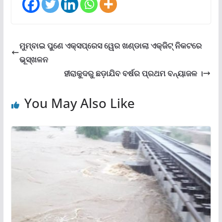
ମୁମ୍ବାଇ ପୁଣେ ଏକ୍ସପ୍ରେସ ୱେର ଖଣ୍ଡାଲା ଏକ୍ଜିଟ୍ ନିକଟରେ
ଭୂସ୍ଖଳନ
ହୀରାକୁଦରୁ ଛଡ଼ାଯିବ ବର୍ଷର ପ୍ରଥମ ବନ୍ୟାଜଳ ।
You May Also Like