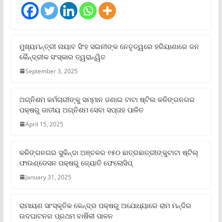
ମୁଖ୍ୟମନ୍ତ୍ରୀ ନାୟାବ ସିଂହ ସଇନୀଙ୍କ ନେତୃତ୍ୱରେ ହରିୟାଣାରେ ଜନ
କୈନ୍ଦ୍ରୀକ ସଂସ୍କାର ତ୍ୱରାନ୍ୱିତ
September 3, 2025
ଅଗ୍ନିଶମ କର୍ମଚାରୀଙ୍କୁ ସମ୍ମାନ ଜଣାଇ ଟାଟା ଷ୍ଟିଲ କଳିଙ୍ଗନଗର
ପକ୍ଷରୁ ଜାତୀୟ ଅଗ୍ନିଶମ ସେବା ସପ୍ତାହ ପାଳିତ
April 15, 2025
କଳିଙ୍ଗନଗର ସୁକିନ୍ଦା ଅଞ୍ଚଳର ୧୫୦ ଛାତ୍ରଛାତ୍ରୀଙ୍କୁଟାଟା ଷ୍ଟିଲ୍
ଫାଉଣ୍ଡେସନ ପକ୍ଷରୁ ଜ୍ୟୋତି ଫେଲୋସିପ୍‌
January 31, 2025
ରାମାୟଣ ସାଂସ୍କୃତିକ କେନ୍ଦ୍ର ପକ୍ଷରୁ ଅଯୋଧ୍ୟାରେ ରାମ ମନ୍ଦିର
ଉଦଘାଟନର ପ୍ରଥମ ବାର୍ଷିକୀ ପାଳନ