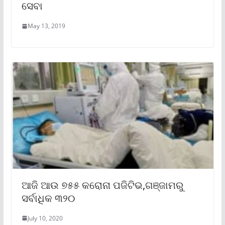
ସେବା
May 13, 2019
ଆଜି ଆଉ ୭୫୫ କରୋନା ପଜିଟିଭ,ଗଞ୍ଜାମରୁ
ସର୍ବାଧିକ ୩୨୦
July 10, 2020