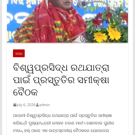
ରାଜ୍ୟ
ବିଶ୍ୱପ୍ରସିଦ୍ଧ ରଥଯାତ୍ରା
ପାଇଁ ପ୍ରସ୍ତୁତିର ସମୀକ୍ଷା
ବୈଠକ
July 6, 2026
admin
ଆଗାମୀ ବିଶ୍ୱପ୍ରସିଦ୍ଧ ରଥଯାତ୍ରା ପାଇଁ ପ୍ରସ୍ତୁତିର ସମୀକ୍ଷା
କରିଛନ୍ତି ମୁଖ୍ୟମନ୍ତ୍ରୀ ମୋହନ ଚରଣ ମାଝୀ। ସୋମବାର ପୁରୀର
ଟାଉନ୍ ହଲ୍ ଠାରେ ଏକ ଉଚ୍ଚସ୍ତରୀୟ ବୈଠକରେ ଯୋଗଦେଇ