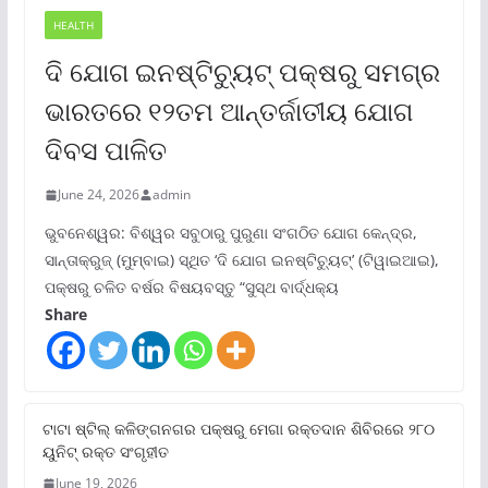
HEALTH
ଦି ଯୋଗ ଇନଷ୍ଟିଚ୍ୟୁଟ୍ ପକ୍ଷରୁ ସମଗ୍ର
ଭାରତରେ ୧୨ତମ ଆନ୍ତର୍ଜାତୀୟ ଯୋଗ
ଦିବସ ପାଳିତ
June 24, 2026
admin
ଭୁବନେଶ୍ୱର: ବିଶ୍ୱର ସବୁଠାରୁ ପୁରୁଣା ସଂଗଠିତ ଯୋଗ କେନ୍ଦ୍ର,
ସାନ୍ତାକ୍ରୁଜ୍ (ମୁମ୍ବାଇ) ସ୍ଥିତ ‘ଦି ଯୋଗ ଇନଷ୍ଟିଚ୍ୟୁଟ୍‌’ (ଟିୱାଇଆଇ),
ପକ୍ଷରୁ ଚଳିତ ବର୍ଷର ବିଷୟବସ୍ତୁ “ସୁସ୍ଥ ବାର୍ଦ୍ଧକ୍ୟ
Share
ଟାଟା ଷ୍ଟିଲ୍‌ କଳିଙ୍ଗନଗର ପକ୍ଷରୁ ମେଗା ରକ୍ତଦାନ ଶିବିରରେ ୨୮୦
ୟୁନିଟ୍‌ ରକ୍ତ ସଂଗୃହୀତ
June 19, 2026