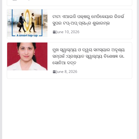
ଟାଟା ଏଆଇଜି ପକ୍ଷରୁ ମେଡିକେୟାର ରିଜର୍ଭ
ସୁପର ଟପ୍‌-ଅପ୍ ପ୍ଲାନ୍‌ର ଶୁଭାରମ୍ଭ
June 10, 2026
ମୁଖ ସ୍ୱାସ୍ଥ୍ୟ ଓ ତ୍ୱଚା ସମସ୍ୟାର ଅଦୃଶ୍ୟ
ସମ୍ପର୍କ :ପ୍ରଖ୍ୟାତ ସ୍ୱାସ୍ଥ୍ୟ ବିଶେଷଜ୍ଞ ଡା.
ସୋନିଆ ଦତ୍ତ
June 8, 2026