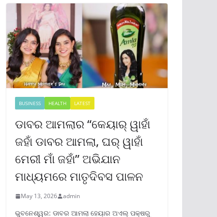
BUSINESS
HEALTH
LATEST
ଡାବର ଆମଲାର “କେୟାର୍ ୱାହାଁ
ଜହାଁ ଡାବର ଆମଲା, ଘର୍ ୱାହାଁ
ମେରୀ ମାଁ ଜହାଁ” ଅଭିଯାନ
ମାଧ୍ୟମରେ ମାତୃଦିବସ ପାଳନ
May 13, 2026
admin
ଭୁବନେଶ୍ୱର: ଡାବର ଆମଲା ହେୟାର ଅଏଲ୍ ପକ୍ଷରୁ