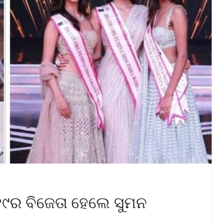
୧୯ର ବିଜେତା ହେଲେ ସୁମନ