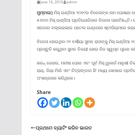
June 16, 2019
admin
ମୁମ୍ବାଇ()
ମିସ୍ ଇଣ୍ଡିଆ ୨୦୧୯ର ବିଜେତାଙ୍କ ନାମ ଘୋଷଣା ହୋଇ
୫୬ତମ ମିସ୍ ଇଣ୍ଡିଆ ପ୍ରତିଯୋଗିତାର ବିଜେତା ପାଲଟିଛନ୍ତି।
ସରଦାର ବଲ୍ଲଭଭାଇ ପଟେଲ ଇଣ୍ଡୋର ଷ୍ଟାଡିୟମରେ କରାଯ
ବିଜେତା ହୋଇଥିବା ୨୨ ବର୍ଷୀୟା ସୁମନ ରାଓଙ୍କୁ ମିସ୍ ଇଣ୍ଡିଆ ୨
ପ୍ରସ୍ତୁତି କରୁଥିବା ସୁମନ ବିଜୟୀ ହୋଇ ନିଜ ସ୍ୱପ୍ନ ପୂରଣ କର
କରନ୍ ଜୋହର, ମନୀଷ ପୋଲ ଏବଂ ପୂର୍ବ ମିସ୍ ୱାଲର୍ଡ ମାନୁଷୀ ଚି
ରାୟ, ଦିୟା ମିର୍ଜା ଏବଂ ଚିତ୍ରାଙ୍ଗଦା ସିଂ ମଧ୍ୟ ସେଠାରେ ପ୍
ଅଂଶଗ୍ରହଣ କରିଥିଲେ।
Share
ପ୍ରଥମେ ବ୍ୟାଟିଂ କରିବ ଭାରତ