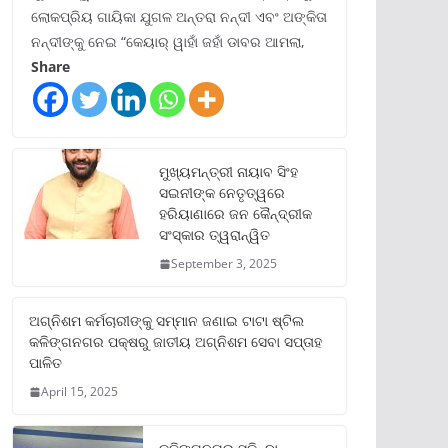
ଲୋକପ୍ରିୟ ଗାୟିକା ଯୁଗଳ ଅନ୍ତରା ନନ୍ଦୀ ଏବଂ ଅଙ୍କିତା
ନନ୍ଦୀଙ୍କୁ ନେଇ “କେୟାର୍ ୱାହାଁ ଜହାଁ ଡାବର ଆମଲା,
Share
ମୁଖ୍ୟମନ୍ତ୍ରୀ ନାୟାବ ସିଂହ
ସଇନୀଙ୍କ ନେତୃତ୍ୱରେ
ହରିୟାଣାରେ ଜନ କୈନ୍ଦ୍ରୀକ
ସଂସ୍କାର ତ୍ୱରାନ୍ୱିତ
September 3, 2025
ଅଗ୍ନିଶମ କର୍ମଚାରୀଙ୍କୁ ସମ୍ମାନ ଜଣାଇ ଟାଟା ଷ୍ଟିଲ
କଳିଙ୍ଗନଗର ପକ୍ଷରୁ ଜାତୀୟ ଅଗ୍ନିଶମ ସେବା ସପ୍ତାହ
ପାଳିତ
April 15, 2025