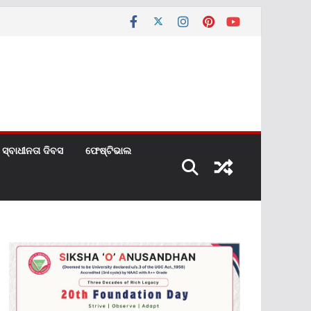
ସ୍ବାଧୀନତା ଦିବସ
ଫେଷ୍ଟିଭାଲ