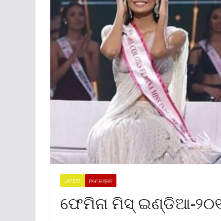
LATEST
ମନୋରଞ୍ଜନ
ଫେମିନା ମିସ୍ ଇଣ୍ଡିଆ-୨୦