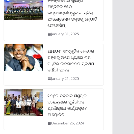
କଳିଙ୍ଗନଗର ସୁକିନ୍ଦା
ଅଞ୍ଚଳର ୧୫୦
ଛାତ୍ରଛାତ୍ରୀଙ୍କୁଟାଟା ଷ୍ଟିଲ୍
ଫାଉଣ୍ଡେସନ ପକ୍ଷରୁ ଜ୍ୟୋତି
ଫେଲୋସିପ୍‌
January 31, 2025
ରାମାୟଣ ସାଂସ୍କୃତିକ କେନ୍ଦ୍ର
ପକ୍ଷରୁ ଅଯୋଧ୍ୟାରେ ରାମ
ମନ୍ଦିର ଉଦଘାଟନର ପ୍ରଥମ
ବାର୍ଷିକୀ ପାଳନ
January 21, 2025
ସମ୍‌ରେ ନବଜାତ ଶିଶୁଙ୍କ
କ୍ଷେତ୍ରରେ ପୁର୍ନଜୀବନ
ପ୍ରଶିକ୍ଷଣ କାର୍ଯ୍ୟକ୍ରମ
ଆୟୋଜିତ
December 26, 2024