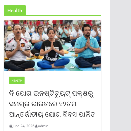
Health
HEALTH
ଦି ଯୋଗ ଇନଷ୍ଟିଚ୍ୟୁଟ୍ ପକ୍ଷରୁ
ସମଗ୍ର ଭାରତରେ ୧୨ତମ
ଆନ୍ତର୍ଜାତୀୟ ଯୋଗ ଦିବସ ପାଳିତ
June 24, 2026
admin