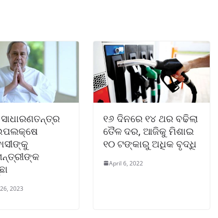
ସାଧାରଣତନ୍ତ୍ର
୧୬ ଦିନରେ ୧୪ ଥର ବଢିଲା
ଉପଲକ୍ଷେ
ତୈଳ ଦର, ଆଜିକୁ ମିଶାଇ
ାସୀଙ୍କୁ
୧୦ ଟଙ୍କାରୁ ଅଧିକ ବୃଦ୍ଧି
ନ୍ତ୍ରୀଙ୍କ
April 6, 2022
ଛା
 26, 2023