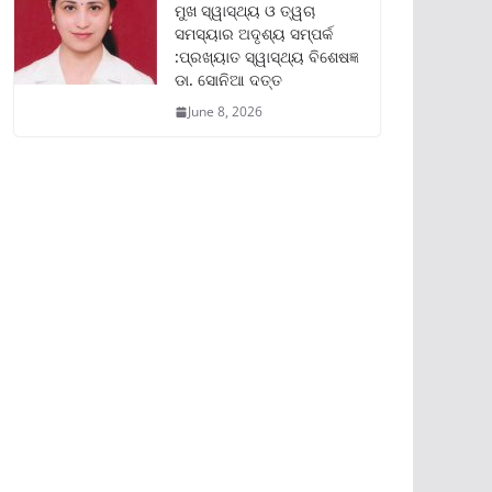
ମୁଖ ସ୍ୱାସ୍ଥ୍ୟ ଓ ତ୍ୱଚା
ସମସ୍ୟାର ଅଦୃଶ୍ୟ ସମ୍ପର୍କ
:ପ୍ରଖ୍ୟାତ ସ୍ୱାସ୍ଥ୍ୟ ବିଶେଷଜ୍ଞ
ଡା. ସୋନିଆ ଦତ୍ତ
June 8, 2026