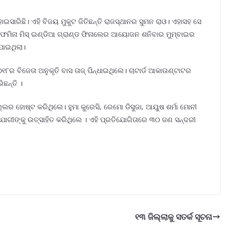
ସାରିଛି। ଏହି ବିଜୟ ମୁକୁଟ ଜିତିଛନ୍ତି ରାଜସ୍ଥାନର ସୁମନ ରାଓ। ଏହାସହ ସେ
 ଫେମିନା ମିସ୍ ଇଣ୍ଡିଆ ଗ୍ରାଣ୍ଡ ଫିନାଲେର ଆୟୋଜନ ଶନିବାର ମୁମ୍ବାଇର
ାଇଥିଲା।
୦୧୮ର ବିଜେତା ଅନୁକୃତି ବାସ ତାଜ୍ ପିନ୍ଧାଇଥିଲେ। ଚାଟାର୍ଡ ଆକାଉଣ୍ଟାଟର
ିଛନ୍ତି ।
ଲ୍ଲର ହୋଷ୍ଟ କରିଥିଲେ। ହୁମା କୁରେସି, ରେମୋ ଡିସୁଜା, ଆୟୁଷ ଶର୍ମା ମୋନୀ
ରତିଯୋଗୀଙ୍କୁ ଉତ୍ସାହିତ କରିଥିଲେ । ଏହି ପ୍ରତିଯୋଗିତାରେ ୩୦ ଜଣ ସନ୍ଦରୀ
୧୩ ଜିଲ୍ଲାକୁ ସତର୍କ ସୂଚନା