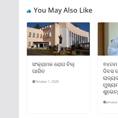
You May Also Like
ସଂକ୍ରାମକ ରୋଗ ବିଲ୍‌
୭୪ତମ 
ପାରିତ
ଦିବସ 
ରାଜ୍ୟବ
October 1, 2020
ମୁଖ୍ୟମ
ଶୁଭେଚ୍
January