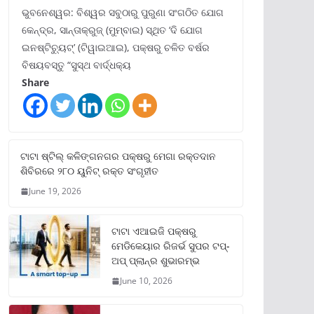
ଭୁବନେଶ୍ୱର: ବିଶ୍ୱର ସବୁଠାରୁ ପୁରୁଣା ସଂଗଠିତ ଯୋଗ
କେନ୍ଦ୍ର, ସାନ୍ତାକ୍ରୁଜ୍ (ମୁମ୍ବାଇ) ସ୍ଥିତ ‘ଦି ଯୋଗ
ଇନଷ୍ଟିଚ୍ୟୁଟ୍‌’ (ଟିୱାଇଆଇ), ପକ୍ଷରୁ ଚଳିତ ବର୍ଷର
ବିଷୟବସ୍ତୁ “ସୁସ୍ଥ ବାର୍ଦ୍ଧକ୍ୟ
Share
ଟାଟା ଷ୍ଟିଲ୍‌ କଳିଙ୍ଗନଗର ପକ୍ଷରୁ ମେଗା ରକ୍ତଦାନ
ଶିବିରରେ ୨୮୦ ୟୁନିଟ୍‌ ରକ୍ତ ସଂଗୃହୀତ
June 19, 2026
ଟାଟା ଏଆଇଜି ପକ୍ଷରୁ
ମେଡିକେୟାର ରିଜର୍ଭ ସୁପର ଟପ୍‌-
ଅପ୍ ପ୍ଲାନ୍‌ର ଶୁଭାରମ୍ଭ
June 10, 2026