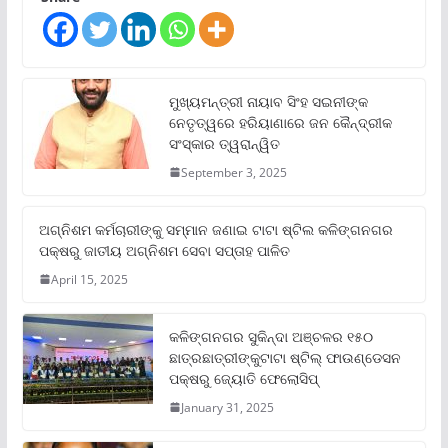
ମୁଖ୍ୟମନ୍ତ୍ରୀ ନାୟାବ ସିଂହ ସଇନୀଙ୍କ
ନେତୃତ୍ୱରେ ହରିୟାଣାରେ ଜନ କୈନ୍ଦ୍ରୀକ
ସଂସ୍କାର ତ୍ୱରାନ୍ୱିତ
September 3, 2025
ଅଗ୍ନିଶମ କର୍ମଚାରୀଙ୍କୁ ସମ୍ମାନ ଜଣାଇ ଟାଟା ଷ୍ଟିଲ କଳିଙ୍ଗନଗର
ପକ୍ଷରୁ ଜାତୀୟ ଅଗ୍ନିଶମ ସେବା ସପ୍ତାହ ପାଳିତ
April 15, 2025
କଳିଙ୍ଗନଗର ସୁକିନ୍ଦା ଅଞ୍ଚଳର ୧୫୦
ଛାତ୍ରଛାତ୍ରୀଙ୍କୁଟାଟା ଷ୍ଟିଲ୍ ଫାଉଣ୍ଡେସନ
ପକ୍ଷରୁ ଜ୍ୟୋତି ଫେଲୋସିପ୍‌
January 31, 2025