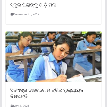
ସ୍କୁଲ ପିଲାଙ୍କୁ ଗାଡ଼ି ମନା
December 25, 2019
ସିବିଏସ୍ଇ ଢାଞ୍ଚାରେ ମାଟ୍ରିକ ମୂଲ୍ୟାୟନ
ନିଷ୍ପତ୍ତି
May 3, 2021