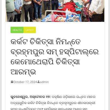
HEALTH
LATEST
କର୍କଟ ଚିକିତ୍ସା ନିମନ୍ତେ
ବ୍ରହ୍ମପୁର ସମ୍ ହସ୍ପିଟାଲ୍‌ରେ
କେମୋଥେରାପି ଚିକିତ୍ସା
ଆରମ୍ଭ
October 17, 2024
admin
ଭୁବନେଶ୍ୱର, ଅକ୍ଟୋବର ୧୭:
ଦକ୍ଷିଣ ଓଡ଼ିଶାରେ ଉନ୍ନତ ମାନର
ଅତ୍ୟାଧୁନିକ କର୍କଟ ଚିକିତ୍ସା ନିମନ୍ତେ ବ୍ରହ୍ମପୁରର ଶୀତଳାପଲ୍ଲୀ
ସ୍ଥିତ ଇନ୍‌ଷ୍ଟିଚ୍ୟୁଟ୍ ଅଫ୍ ମେଡିକାଲ୍ ସାଇନ୍‌ସେସ୍ ଆଣ୍ଡ ସମ