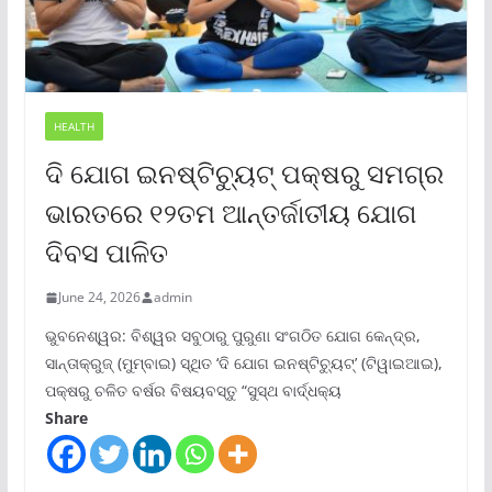
HEALTH
ଦି ଯୋଗ ଇନଷ୍ଟିଚ୍ୟୁଟ୍ ପକ୍ଷରୁ ସମଗ୍ର
ଭାରତରେ ୧୨ତମ ଆନ୍ତର୍ଜାତୀୟ ଯୋଗ
ଦିବସ ପାଳିତ
June 24, 2026
admin
ଭୁବନେଶ୍ୱର: ବିଶ୍ୱର ସବୁଠାରୁ ପୁରୁଣା ସଂଗଠିତ ଯୋଗ କେନ୍ଦ୍ର,
ସାନ୍ତାକ୍ରୁଜ୍ (ମୁମ୍ବାଇ) ସ୍ଥିତ ‘ଦି ଯୋଗ ଇନଷ୍ଟିଚ୍ୟୁଟ୍‌’ (ଟିୱାଇଆଇ),
ପକ୍ଷରୁ ଚଳିତ ବର୍ଷର ବିଷୟବସ୍ତୁ “ସୁସ୍ଥ ବାର୍ଦ୍ଧକ୍ୟ
Share