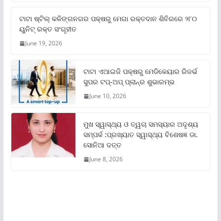
ଟାଟା ଷ୍ଟିଲ୍‌ କଳିଙ୍ଗନଗର ପକ୍ଷରୁ ମେଗା ରକ୍ତଦାନ ଶିବିରରେ ୨୮୦
ୟୁନିଟ୍‌ ରକ୍ତ ସଂଗୃହୀତ
June 19, 2026
ଟାଟା ଏଆଇଜି ପକ୍ଷରୁ ମେଡିକେୟାର ରିଜର୍ଭ
ସୁପର ଟପ୍‌-ଅପ୍ ପ୍ଲାନ୍‌ର ଶୁଭାରମ୍ଭ
June 10, 2026
ମୁଖ ସ୍ୱାସ୍ଥ୍ୟ ଓ ତ୍ୱଚା ସମସ୍ୟାର ଅଦୃଶ୍ୟ
ସମ୍ପର୍କ :ପ୍ରଖ୍ୟାତ ସ୍ୱାସ୍ଥ୍ୟ ବିଶେଷଜ୍ଞ ଡା.
ସୋନିଆ ଦତ୍ତ
June 8, 2026