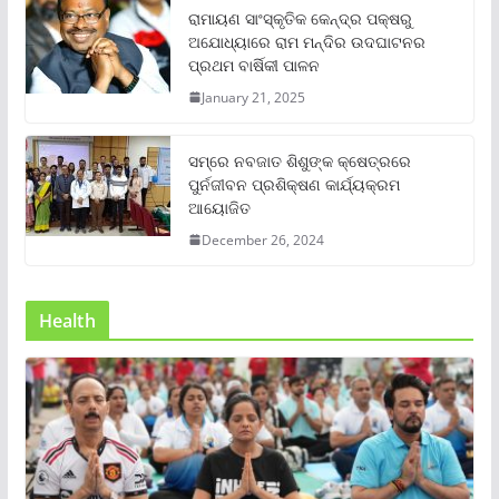
ରାମାୟଣ ସାଂସ୍କୃତିକ କେନ୍ଦ୍ର ପକ୍ଷରୁ
ଅଯୋଧ୍ୟାରେ ରାମ ମନ୍ଦିର ଉଦଘାଟନର
ପ୍ରଥମ ବାର୍ଷିକୀ ପାଳନ
January 21, 2025
ସମ୍‌ରେ ନବଜାତ ଶିଶୁଙ୍କ କ୍ଷେତ୍ରରେ
ପୁର୍ନଜୀବନ ପ୍ରଶିକ୍ଷଣ କାର୍ଯ୍ୟକ୍ରମ
ଆୟୋଜିତ
December 26, 2024
Health