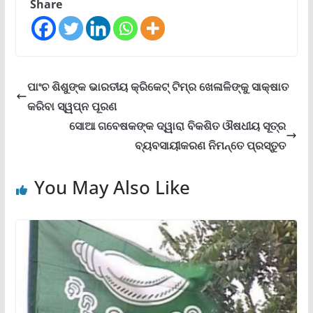
Share
ପାଂଚ ଶିଶୁଙ୍କ ଭାରତୀୟ କ୍ରିକେଟ୍ ଟିମ୍‌ର ଖେଳାଳିଙ୍କୁ ସାକ୍ଷାତ
କରିବା ସ୍ୱପ୍ନ ପୂରଣ
ସୋଆ ଗବେଷକଙ୍କ ଦ୍ୱାରା ବିକଶିତ ଔଷଧୀୟ ସୂତ୍ର
ବ୍ୟବସାୟୀକରଣ ନିମନ୍ତେ ପ୍ରସ୍ତୁତ
You May Also Like