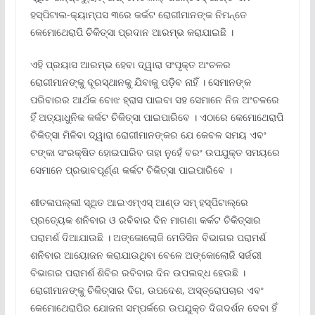
ହସ୍ପିଟାଲ-କ୍ୟାମ୍ପସ ୩ରେ କର୍କଟ ରୋଗୀମାନଙ୍କ ନିମନ୍ତେ
କେମୋଥେରାପି ଚିକିତ୍ସା ପ୍ରଦାନ ଆରମ୍ଭ କରାଯାଇଛି ।
ଏହି ପ୍ରୟାସ ଆରମ୍ଭ ହେବା ଦ୍ୱାରା ସଂପୃକ୍ତ ଅଂଚଳର
ରୋଗୀମାନଙ୍କୁ ଦୂରସ୍ଥାନକୁ ଯିବାକୁ ପଡ଼ିବ ନାହିଁ । ସେମାନଙ୍କ
ପରିବାରର ଆର୍ଥକ ବୋଝ ହ୍ରାସ ପାଇବା ସହ ସେମାନେ ନିଜ ଅଂଚଳରେ
ହିଁ ଅତ୍ୟାଧୁନିକ କର୍କଟ ଚିକିତ୍ସା ପାଇପାରିବେ । ଏଠାରେ କେମୋଥେରାପି
ଚିକିତ୍ସା ମିଳିବା ଦ୍ୱାରା ରୋଗୀମାନଙ୍କର ଯେ କେବଳ ସମୟ ଏବଂ
ଟଙ୍କା ସଂରକ୍ଷିତ ହୋଇପାରିବ ତାହା ନୁହେଁ ବରଂ ଉପଯୁକ୍ତ ସମୟରେ
ସେମାନେ ପ୍ରଭାବପୂର୍ଣ୍ଣ କର୍କଟ ଚିକିତ୍ସା ପାଇପାରିବେ ।
ଶୀତଳାପଲ୍ଲୀ ସ୍ଥିତ ଆଇଏମ୍‌ଏସ୍ ଆଣ୍ଡ ସମ୍ ହସ୍ପିଟାଲ୍‌ରେ
ପ୍ରତ୍ୟେକ ଶନିବାର ଓ ରବିବାର ଦିନ ମାଗଣା କର୍କଟ ଚିକିତ୍ସାର
ପରାମର୍ଶ ଦିଆଯାଉଛି । ଅଙ୍କୋଲୋଜି ମେଡିସିନ ବିଭାଗର ପରାମର୍ଶ
ଶନିବାର ଆୟୋଜନ କରାଯାଉଥିବା ବେଳେ ଅଙ୍କୋଲୋଜି ସର୍ଜରୀ
ବିଭାଗର ପରାମର୍ଶ ଶିବିର ରବିବାର ଦିନ ଉପଲବ୍ଧ ହେଉଛି ।
ରୋଗୀମାନଙ୍କୁ ଚିକିତ୍ସାର ଦିଗ, ଉପଦେଶ, ଅସ୍ତ୍ରୋପଚାର ଏବଂ
କେମୋଥେରାପିର ଯୋଜନା ସମ୍ପର୍କରେ ଉପଯୁକ୍ତ ଦିଗଦର୍ଶନ ଦେବା ହିଁ