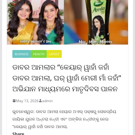
BUSINESS
HEALTH
LATEST
ଡାବର ଆମଲାର “କେୟାର୍ ୱାହାଁ ଜହାଁ
ଡାବର ଆମଲା, ଘର୍ ୱାହାଁ ମେରୀ ମାଁ ଜହାଁ”
ଅଭିଯାନ ମାଧ୍ୟମରେ ମାତୃଦିବସ ପାଳନ
May 13, 2026
admin
ଭୁବନେଶ୍ୱର: ଡାବର ଆମଲା ହେୟାର ଅଏଲ୍ ପକ୍ଷରୁ ଲୋକପ୍ରିୟ
ଗାୟିକା ଯୁଗଳ ଅନ୍ତରା ନନ୍ଦୀ ଏବଂ ଅଙ୍କିତା ନନ୍ଦୀଙ୍କୁ ନେଇ
“କେୟାର୍ ୱାହାଁ ଜହାଁ ଡାବର ଆମଲା,
Share