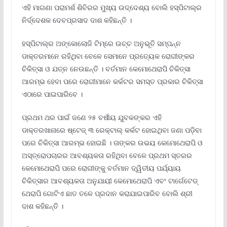
ଏହି ମାଗଣା ପରାମର୍ଶ ଶିବିରର ମୁଖ୍ୟ ଉଦ୍ଦେଶ୍ୟ ବୋଲି ହସ୍ପିଟାଲ୍‌ର
ନିର୍ଦ୍ଦେଶକ ଦେବପ୍ରସାଦ ଦାଶ କହିଛନ୍ତି ।
ହସ୍ପିଟାଲ୍‌ର ଅଙ୍କୋଲୋଜି ଟିମ୍‌ରେ ଉଚ୍ଚ ଅନୁଭୂତି ସମ୍ପନ୍ନ
ଡାକ୍ତରମାନେ ରହିଥିବା ବେଳେ ସେମାନେ ପ୍ରତ୍ୟେକ ରୋଗୀଙ୍କର
ଚିକିତ୍ସା ଓ ଯତ୍ନ ନେଉଛନ୍ତି । ବର୍ତମାନ କେମୋଥେରାପି ଚିକିତ୍ସା
ଆରମ୍ଭ ହେବା ପରେ ରୋଗୀମାନେ କର୍କଟର ସମସ୍ତ ପ୍ରକାର ଚିକିତ୍ସା
ଏଠାରେ ପାଇପାରିବେ ।
ପ୍ରଥମ ଥର ପାଇଁ ଜଣେ ୨୫ ବର୍ଷୀୟ ଯୁବକଙ୍କର ଏହି
ଡାକ୍ତରଖାନାରେ ଷ୍ଟେଜ୍ ୩ ରେକ୍ଟାଲ୍ କର୍କଟ ହୋଇଥିବା ଜଣା ପଡ଼ିବା
ପରେ ଚିକିତ୍ସା ଆରମ୍ଭ ହୋଇଛି । ତାଙ୍କର ଉଭୟ କେମୋଥେରାପି ଓ
ଅସ୍ତ୍ରୋପଚାରର ଆବଶ୍ୟକତା ରହିଥିବା ବେଳେ ପ୍ରଥମ ସ୍ତରର
କେମୋଥେରାପି ପରେ ରୋଗୀଙ୍କୁ ବର୍ତମାନ ଦ୍ୱିତୀୟ ପର୍ଯ୍ୟାୟ
ଚିକିତ୍ସାର ଆବଶ୍ୟକତା ଅନୁଯାୟୀ କେମୋଥେରାପି ଏବଂ ଟାର୍ଗେଟେଡ୍
ଥେରାପି ଗୋଟିଏ ଛାତ ତଳେ ପ୍ରଦାନ କରାଯାଇପାରିବ ବୋଲି ଶ୍ରୀ
ଦାଶ କହିଛନ୍ତି ।