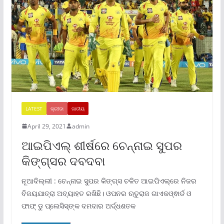
LATEST
କ୍ରୀଡା
ଜାତୀୟ
April 29, 2021
admin
ଆଇପିଏଲ୍‌ ଶୀର୍ଷରେ ଚେନ୍ନାଇ ସୁପର
କିଙ୍ଗ୍ସର ଦବଦବା
ନୂଆଦିଲ୍ଲୀ : ଚେନ୍ନାଇ ସୁପର କିଙ୍ଗ୍ସ ଚଳିତ ଆଇପିଏଲ୍‌ରେ ନିଜର
ବିଜୟଯାତ୍ରା ଅବ୍ୟାହତ ରଖିଛି। ଓପନର ଋତୁରାଜ ଗାଏକଓ୍ଵାର୍ଡ ଓ
ଫାଫ୍ ଡୁ ପ୍ଲେସିସ୍‌ଙ୍କ ଦମଦାର ଅର୍ଦ୍ଧଶତକ