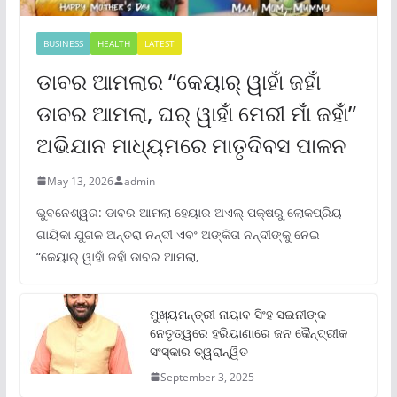
BUSINESS
HEALTH
LATEST
ଡାବର ଆମଲାର “କେୟାର୍ ୱାହାଁ ଜହାଁ
ଡାବର ଆମଲା, ଘର୍ ୱାହାଁ ମେରୀ ମାଁ ଜହାଁ”
ଅଭିଯାନ ମାଧ୍ୟମରେ ମାତୃଦିବସ ପାଳନ
May 13, 2026
admin
ଭୁବନେଶ୍ୱର: ଡାବର ଆମଲା ହେୟାର ଅଏଲ୍ ପକ୍ଷରୁ ଲୋକପ୍ରିୟ
ଗାୟିକା ଯୁଗଳ ଅନ୍ତରା ନନ୍ଦୀ ଏବଂ ଅଙ୍କିତା ନନ୍ଦୀଙ୍କୁ ନେଇ
“କେୟାର୍ ୱାହାଁ ଜହାଁ ଡାବର ଆମଲା,
ମୁଖ୍ୟମନ୍ତ୍ରୀ ନାୟାବ ସିଂହ ସଇନୀଙ୍କ
ନେତୃତ୍ୱରେ ହରିୟାଣାରେ ଜନ କୈନ୍ଦ୍ରୀକ
ସଂସ୍କାର ତ୍ୱରାନ୍ୱିତ
September 3, 2025