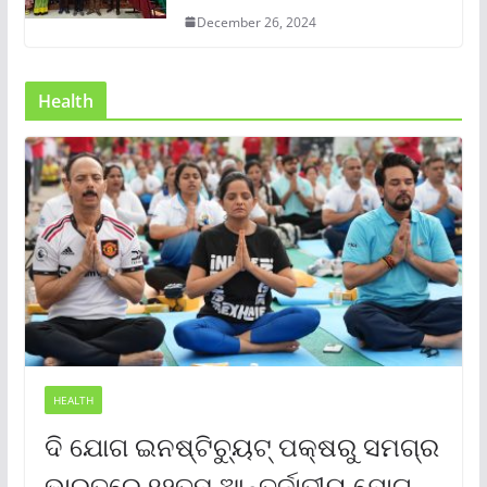
December 26, 2024
Health
HEALTH
ଦି ଯୋଗ ଇନଷ୍ଟିଚ୍ୟୁଟ୍ ପକ୍ଷରୁ ସମଗ୍ର
ଭାରତରେ ୧୨ତମ ଆନ୍ତର୍ଜାତୀୟ ଯୋଗ