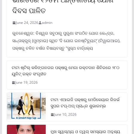
ଦିବସ ପାଳିତ
June 24, 2026
admin
ଭୁବନେଶ୍ୱର: ବିଶ୍ୱର ସବୁଠାରୁ ପୁରୁଣା ସଂଗଠିତ ଯୋଗ କେନ୍ଦ୍ର,
ସାନ୍ତାକ୍ରୁଜ୍ (ମୁମ୍ବାଇ) ସ୍ଥିତ ‘ଦି ଯୋଗ ଇନଷ୍ଟିଚ୍ୟୁଟ୍‌’ (ଟିୱାଇଆଇ),
ପକ୍ଷରୁ ଚଳିତ ବର୍ଷର ବିଷୟବସ୍ତୁ “ସୁସ୍ଥ ବାର୍ଦ୍ଧକ୍ୟ
ଟାଟା ଷ୍ଟିଲ୍‌ କଳିଙ୍ଗନଗର ପକ୍ଷରୁ ମେଗା ରକ୍ତଦାନ ଶିବିରରେ ୨୮୦
ୟୁନିଟ୍‌ ରକ୍ତ ସଂଗୃହୀତ
June 19, 2026
ଟାଟା ଏଆଇଜି ପକ୍ଷରୁ ମେଡିକେୟାର ରିଜର୍ଭ
ସୁପର ଟପ୍‌-ଅପ୍ ପ୍ଲାନ୍‌ର ଶୁଭାରମ୍ଭ
June 10, 2026
ମୁଖ ସ୍ୱାସ୍ଥ୍ୟ ଓ ତ୍ୱଚା ସମସ୍ୟାର ଅଦୃଶ୍ୟ