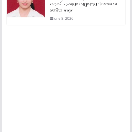
ସମ୍ପର୍କ :ପ୍ରଖ୍ୟାତ ସ୍ୱାସ୍ଥ୍ୟ ବିଶେଷଜ୍ଞ ଡା.
ସୋନିଆ ଦତ୍ତ
June 8, 2026