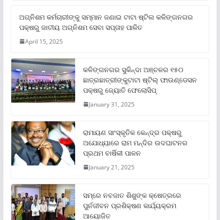
ଅଗ୍ନିଶମ କର୍ମଚାରୀଙ୍କୁ ସମ୍ମାନ ଜଣାଇ ଟାଟା ଷ୍ଟିଲ କଳିଙ୍ଗନଗର
ପକ୍ଷରୁ ଜାତୀୟ ଅଗ୍ନିଶମ ସେବା ସପ୍ତାହ ପାଳିତ
April 15, 2025
କଳିଙ୍ଗନଗର ସୁକିନ୍ଦା ଅଞ୍ଚଳର ୧୫୦
ଛାତ୍ରଛାତ୍ରୀଙ୍କୁଟାଟା ଷ୍ଟିଲ୍ ଫାଉଣ୍ଡେସନ
ପକ୍ଷରୁ ଜ୍ୟୋତି ଫେଲୋସିପ୍‌
January 31, 2025
ରାମାୟଣ ସାଂସ୍କୃତିକ କେନ୍ଦ୍ର ପକ୍ଷରୁ
ଅଯୋଧ୍ୟାରେ ରାମ ମନ୍ଦିର ଉଦଘାଟନର
ପ୍ରଥମ ବାର୍ଷିକୀ ପାଳନ
January 21, 2025
ସମ୍‌ରେ ନବଜାତ ଶିଶୁଙ୍କ କ୍ଷେତ୍ରରେ
ପୁର୍ନଜୀବନ ପ୍ରଶିକ୍ଷଣ କାର୍ଯ୍ୟକ୍ରମ
ଆୟୋଜିତ