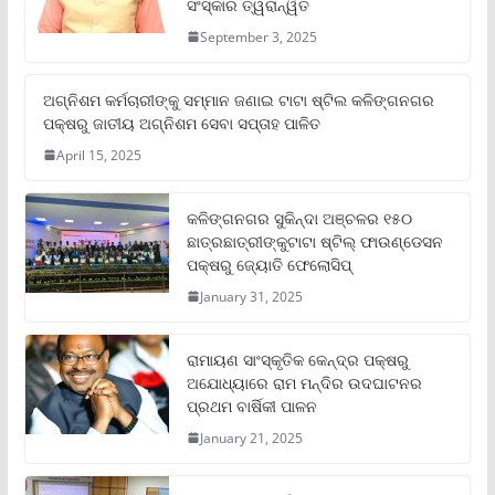
ସଂସ୍କାର ତ୍ୱରାନ୍ୱିତ
September 3, 2025
ଅଗ୍ନିଶମ କର୍ମଚାରୀଙ୍କୁ ସମ୍ମାନ ଜଣାଇ ଟାଟା ଷ୍ଟିଲ କଳିଙ୍ଗନଗର
ପକ୍ଷରୁ ଜାତୀୟ ଅଗ୍ନିଶମ ସେବା ସପ୍ତାହ ପାଳିତ
April 15, 2025
କଳିଙ୍ଗନଗର ସୁକିନ୍ଦା ଅଞ୍ଚଳର ୧୫୦
ଛାତ୍ରଛାତ୍ରୀଙ୍କୁଟାଟା ଷ୍ଟିଲ୍ ଫାଉଣ୍ଡେସନ
ପକ୍ଷରୁ ଜ୍ୟୋତି ଫେଲୋସିପ୍‌
January 31, 2025
ରାମାୟଣ ସାଂସ୍କୃତିକ କେନ୍ଦ୍ର ପକ୍ଷରୁ
ଅଯୋଧ୍ୟାରେ ରାମ ମନ୍ଦିର ଉଦଘାଟନର
ପ୍ରଥମ ବାର୍ଷିକୀ ପାଳନ
January 21, 2025