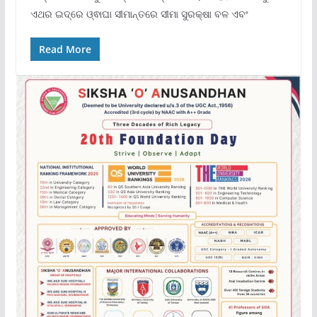
ଏଥର ଇଦ୍‌ରେ ଓ୍ଵାଘା ସୀମାନ୍ତରେ ସୀମା ସୁରକ୍ଷା ବଳ ଏବଂ
Read More