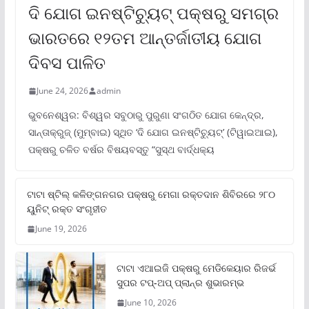
ଦି ଯୋଗ ଇନଷ୍ଟିଚ୍ୟୁଟ୍ ପକ୍ଷରୁ ସମଗ୍ର
ଭାରତରେ ୧୨ତମ ଆନ୍ତର୍ଜାତୀୟ ଯୋଗ
ଦିବସ ପାଳିତ
June 24, 2026
admin
ଭୁବନେଶ୍ୱର: ବିଶ୍ୱର ସବୁଠାରୁ ପୁରୁଣା ସଂଗଠିତ ଯୋଗ କେନ୍ଦ୍ର,
ସାନ୍ତାକ୍ରୁଜ୍ (ମୁମ୍ବାଇ) ସ୍ଥିତ ‘ଦି ଯୋଗ ଇନଷ୍ଟିଚ୍ୟୁଟ୍‌’ (ଟିୱାଇଆଇ),
ପକ୍ଷରୁ ଚଳିତ ବର୍ଷର ବିଷୟବସ୍ତୁ “ସୁସ୍ଥ ବାର୍ଦ୍ଧକ୍ୟ
ଟାଟା ଷ୍ଟିଲ୍‌ କଳିଙ୍ଗନଗର ପକ୍ଷରୁ ମେଗା ରକ୍ତଦାନ ଶିବିରରେ ୨୮୦
ୟୁନିଟ୍‌ ରକ୍ତ ସଂଗୃହୀତ
June 19, 2026
ଟାଟା ଏଆଇଜି ପକ୍ଷରୁ ମେଡିକେୟାର ରିଜର୍ଭ
ସୁପର ଟପ୍‌-ଅପ୍ ପ୍ଲାନ୍‌ର ଶୁଭାରମ୍ଭ
June 10, 2026