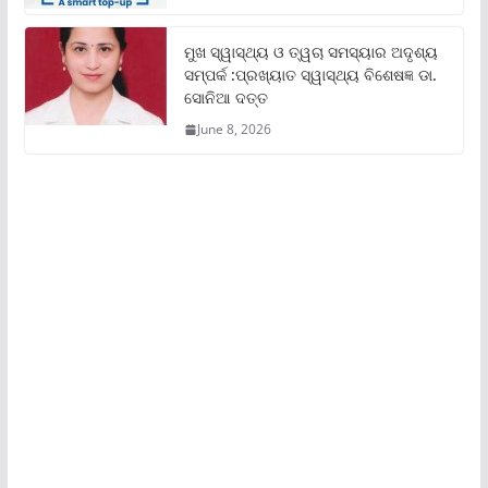
ମୁଖ ସ୍ୱାସ୍ଥ୍ୟ ଓ ତ୍ୱଚା ସମସ୍ୟାର ଅଦୃଶ୍ୟ
ସମ୍ପର୍କ :ପ୍ରଖ୍ୟାତ ସ୍ୱାସ୍ଥ୍ୟ ବିଶେଷଜ୍ଞ ଡା.
ସୋନିଆ ଦତ୍ତ
June 8, 2026