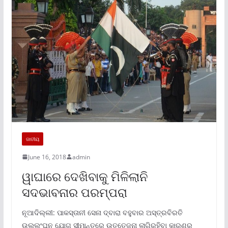
ଜାତୀୟ
June 16, 2018
admin
ୱାଘାରେ ଦେଖିବାକୁ ମିଳିଲାନି
ସଦଭାବନାର ପରମ୍ପରା
ନୂଆଦିଲ୍ଲୀ: ପାକସ୍ତାନୀ ସେନା ଦ୍ବାରା ବହୁବାର ଅସ୍ତ୍ରବିରତି
ଉଲ୍ଲଂଘନ ଯୋଗୁ ସୀମାନ୍ତରେ ଉତ୍ତେଜନା ଲାଗିରହିବା କାରଣରୁ