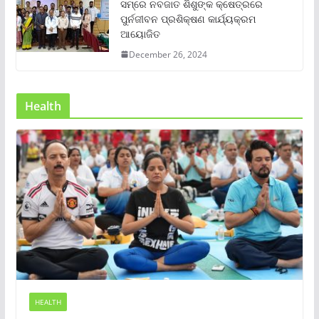
ସମ୍‌ରେ ନବଜାତ ଶିଶୁଙ୍କ କ୍ଷେତ୍ରରେ
ପୁର୍ନଜୀବନ ପ୍ରଶିକ୍ଷଣ କାର୍ଯ୍ୟକ୍ରମ
ଆୟୋଜିତ
December 26, 2024
Health
HEALTH