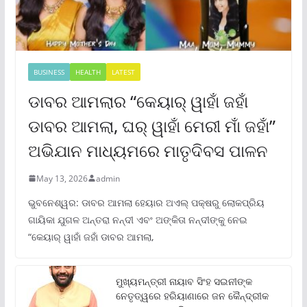
BUSINESS
HEALTH
LATEST
ଡାବର ଆମଲାର “କେୟାର୍ ୱାହାଁ ଜହାଁ
ଡାବର ଆମଲା, ଘର୍ ୱାହାଁ ମେରୀ ମାଁ ଜହାଁ”
ଅଭିଯାନ ମାଧ୍ୟମରେ ମାତୃଦିବସ ପାଳନ
May 13, 2026
admin
ଭୁବନେଶ୍ୱର: ଡାବର ଆମଲା ହେୟାର ଅଏଲ୍ ପକ୍ଷରୁ ଲୋକପ୍ରିୟ
ଗାୟିକା ଯୁଗଳ ଅନ୍ତରା ନନ୍ଦୀ ଏବଂ ଅଙ୍କିତା ନନ୍ଦୀଙ୍କୁ ନେଇ
“କେୟାର୍ ୱାହାଁ ଜହାଁ ଡାବର ଆମଲା,
ମୁଖ୍ୟମନ୍ତ୍ରୀ ନାୟାବ ସିଂହ ସଇନୀଙ୍କ
ନେତୃତ୍ୱରେ ହରିୟାଣାରେ ଜନ କୈନ୍ଦ୍ରୀକ