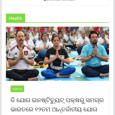
Health
HEALTH
ଦି ଯୋଗ ଇନଷ୍ଟିଚ୍ୟୁଟ୍ ପକ୍ଷରୁ ସମଗ୍ର
ଭାରତରେ ୧୨ତମ ଆନ୍ତର୍ଜାତୀୟ ଯୋଗ