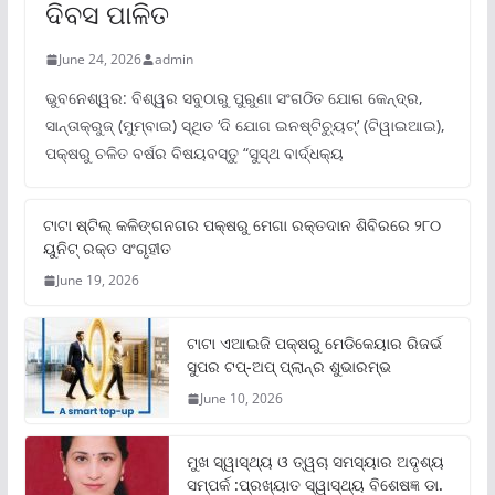
ଦିବସ ପାଳିତ
June 24, 2026
admin
ଭୁବନେଶ୍ୱର: ବିଶ୍ୱର ସବୁଠାରୁ ପୁରୁଣା ସଂଗଠିତ ଯୋଗ କେନ୍ଦ୍ର,
ସାନ୍ତାକ୍ରୁଜ୍ (ମୁମ୍ବାଇ) ସ୍ଥିତ ‘ଦି ଯୋଗ ଇନଷ୍ଟିଚ୍ୟୁଟ୍‌’ (ଟିୱାଇଆଇ),
ପକ୍ଷରୁ ଚଳିତ ବର୍ଷର ବିଷୟବସ୍ତୁ “ସୁସ୍ଥ ବାର୍ଦ୍ଧକ୍ୟ
ଟାଟା ଷ୍ଟିଲ୍‌ କଳିଙ୍ଗନଗର ପକ୍ଷରୁ ମେଗା ରକ୍ତଦାନ ଶିବିରରେ ୨୮୦
ୟୁନିଟ୍‌ ରକ୍ତ ସଂଗୃହୀତ
June 19, 2026
ଟାଟା ଏଆଇଜି ପକ୍ଷରୁ ମେଡିକେୟାର ରିଜର୍ଭ
ସୁପର ଟପ୍‌-ଅପ୍ ପ୍ଲାନ୍‌ର ଶୁଭାରମ୍ଭ
June 10, 2026
ମୁଖ ସ୍ୱାସ୍ଥ୍ୟ ଓ ତ୍ୱଚା ସମସ୍ୟାର ଅଦୃଶ୍ୟ
ସମ୍ପର୍କ :ପ୍ରଖ୍ୟାତ ସ୍ୱାସ୍ଥ୍ୟ ବିଶେଷଜ୍ଞ ଡା.