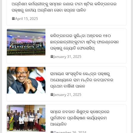
ଅଗ୍ନିଶମ କର୍ମଚାରୀଙ୍କୁ ସମ୍ମାନ ଜଣାଇ ଟାଟା ଷ୍ଟିଲ କଳିଙ୍ଗନଗର
ପକ୍ଷରୁ ଜାତୀୟ ଅଗ୍ନିଶମ ସେବା ସପ୍ତାହ ପାଳିତ
April 15, 2025
କଳିଙ୍ଗନଗର ସୁକିନ୍ଦା ଅଞ୍ଚଳର ୧୫୦
ଛାତ୍ରଛାତ୍ରୀଙ୍କୁଟାଟା ଷ୍ଟିଲ୍ ଫାଉଣ୍ଡେସନ
ପକ୍ଷରୁ ଜ୍ୟୋତି ଫେଲୋସିପ୍‌
January 31, 2025
ରାମାୟଣ ସାଂସ୍କୃତିକ କେନ୍ଦ୍ର ପକ୍ଷରୁ
ଅଯୋଧ୍ୟାରେ ରାମ ମନ୍ଦିର ଉଦଘାଟନର
ପ୍ରଥମ ବାର୍ଷିକୀ ପାଳନ
January 21, 2025
ସମ୍‌ରେ ନବଜାତ ଶିଶୁଙ୍କ କ୍ଷେତ୍ରରେ
ପୁର୍ନଜୀବନ ପ୍ରଶିକ୍ଷଣ କାର୍ଯ୍ୟକ୍ରମ
ଆୟୋଜିତ
December 26, 2024