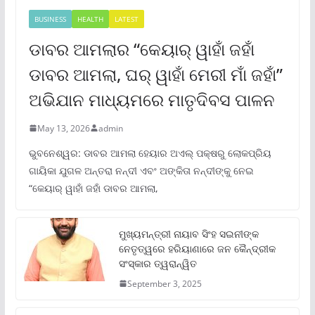
BUSINESS
HEALTH
LATEST
ଡାବର ଆମଲାର “କେୟାର୍ ୱାହାଁ ଜହାଁ
ଡାବର ଆମଲା, ଘର୍ ୱାହାଁ ମେରୀ ମାଁ ଜହାଁ”
ଅଭିଯାନ ମାଧ୍ୟମରେ ମାତୃଦିବସ ପାଳନ
May 13, 2026
admin
ଭୁବନେଶ୍ୱର: ଡାବର ଆମଲା ହେୟାର ଅଏଲ୍ ପକ୍ଷରୁ ଲୋକପ୍ରିୟ
ଗାୟିକା ଯୁଗଳ ଅନ୍ତରା ନନ୍ଦୀ ଏବଂ ଅଙ୍କିତା ନନ୍ଦୀଙ୍କୁ ନେଇ
“କେୟାର୍ ୱାହାଁ ଜହାଁ ଡାବର ଆମଲା,
ମୁଖ୍ୟମନ୍ତ୍ରୀ ନାୟାବ ସିଂହ ସଇନୀଙ୍କ
ନେତୃତ୍ୱରେ ହରିୟାଣାରେ ଜନ କୈନ୍ଦ୍ରୀକ
ସଂସ୍କାର ତ୍ୱରାନ୍ୱିତ
September 3, 2025