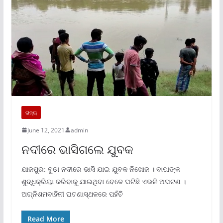
ରାଜ୍ୟ
June 12, 2021
admin
ନଦୀରେ ଭାସିଗଲେ ଯୁବକ
ଯାଜପୁର: ବୁଢା ନଦୀରେ ଭାସି ଯାଇ ଯୁବକ ନିଖୋଜ । ବାପାଙ୍କ
ଶୁଦ୍ଧିକ୍ରିୟା କରିବାକୁ ଯାଇଥିବା ବେଳେ ଘଟିଛି ଏଭଳି ଅଘଟଣ ।
ଅଗ୍ନିଶମବାହିନୀ ଘଟଣାସ୍ଥଳରେ ପହଁଚି
Read More