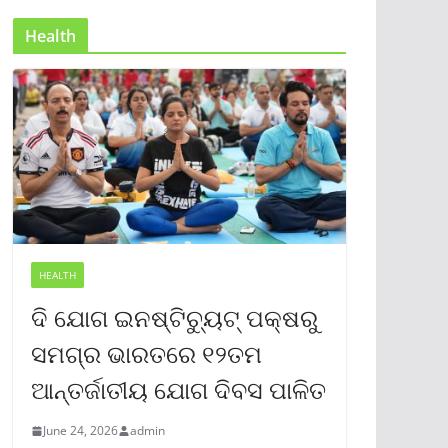
Health
HEALTH
ଦି ଯୋଗ ଇନଷ୍ଟିଚ୍ୟୁଟ୍ ପକ୍ଷରୁ
ସମଗ୍ର ଭାରତରେ ୧୨ତମ
ଆନ୍ତର୍ଜାତୀୟ ଯୋଗ ଦିବସ ପାଳିତ
June 24, 2026
admin