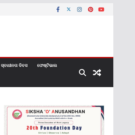
ସ୍ବାଧୀନତା ଦିବସ
ଫେଷ୍ଟିଭାଲ