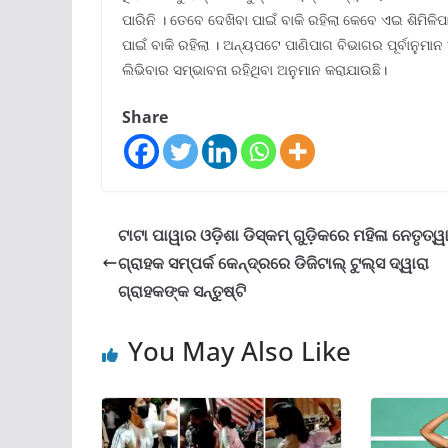
ପାରିନି । ତେବେ ଦେଖିବା ପାଇଁ ବାକି ରହିଲା କେବେ ଏଇ ଶିମିଳି
ପାଇଁ ବାକି ରହିଲା । ଅନ୍ୟପଟେ ପାଣିପାଗ ବିଭାଗର ପୂର୍ବାନୁମାନ
ଲିଭିବାର ସମ୍ଭାବନା ରହିଥିବା ଅନୁମାନ କରାଯାଉଛି।
Share
ଟାଟା ପାୱାର ଓଡ଼ିଶା ଡିସ୍‌କମ୍ ଗୁଡ଼ିକରେ ମହିଳା ନେତୃତ୍ୱ
ଗ୍ରାହକ ସମ୍ପର୍କ କେନ୍ଦ୍ରରେ ଡିଜିଟାଲ୍ ଟୁଲ୍‌ସ ଦ୍ୱାରା
ଗ୍ରାହକଙ୍କ ସନ୍ତୁଷ୍ଟି
You May Also Like