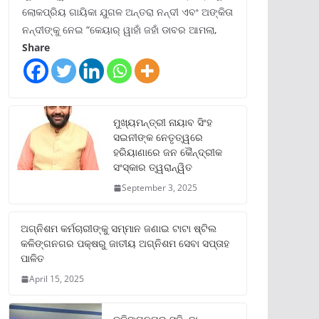
ଲୋକପ୍ରିୟ ଗାୟିକା ଯୁଗଳ ଅନ୍ତରା ନନ୍ଦୀ ଏବଂ ଅଙ୍କିତା
ନନ୍ଦୀଙ୍କୁ ନେଇ “କେୟାର୍ ୱାହାଁ ଜହାଁ ଡାବର ଆମଲା,
Share
ମୁଖ୍ୟମନ୍ତ୍ରୀ ନାୟାବ ସିଂହ
ସଇନୀଙ୍କ ନେତୃତ୍ୱରେ
ହରିୟାଣାରେ ଜନ କୈନ୍ଦ୍ରୀକ
ସଂସ୍କାର ତ୍ୱରାନ୍ୱିତ
September 3, 2025
ଅଗ୍ନିଶମ କର୍ମଚାରୀଙ୍କୁ ସମ୍ମାନ ଜଣାଇ ଟାଟା ଷ୍ଟିଲ
କଳିଙ୍ଗନଗର ପକ୍ଷରୁ ଜାତୀୟ ଅଗ୍ନିଶମ ସେବା ସପ୍ତାହ
ପାଳିତ
April 15, 2025