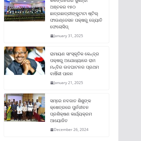
କଳିଙ୍ଗନଗର ସୁକିନ୍ଦା
ଅଞ୍ଚଳର ୧୫୦
ଛାତ୍ରଛାତ୍ରୀଙ୍କୁଟାଟା ଷ୍ଟିଲ୍
ଫାଉଣ୍ଡେସନ ପକ୍ଷରୁ ଜ୍ୟୋତି
ଫେଲୋସିପ୍‌
January 31, 2025
ରାମାୟଣ ସାଂସ୍କୃତିକ କେନ୍ଦ୍ର
ପକ୍ଷରୁ ଅଯୋଧ୍ୟାରେ ରାମ
ମନ୍ଦିର ଉଦଘାଟନର ପ୍ରଥମ
ବାର୍ଷିକୀ ପାଳନ
January 21, 2025
ସମ୍‌ରେ ନବଜାତ ଶିଶୁଙ୍କ
କ୍ଷେତ୍ରରେ ପୁର୍ନଜୀବନ
ପ୍ରଶିକ୍ଷଣ କାର୍ଯ୍ୟକ୍ରମ
ଆୟୋଜିତ
December 26, 2024