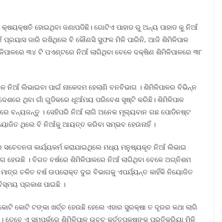
 କ୍ଷୟକ୍ଷତି ହୋଇଥିବା ଜଣାପଡିଛି। ଗୋଟିଏ ପାହାଡ ରୁ ଅନ୍ୟ ପାହାଡ କୁ ନିଆଁ
 ପ୍ରୟାସ ଜାରି ରଖିଥିଲେ ବି କୌଣସି ସୁଫଳ ମିଳି ପାରିନି, ଆଜି ଶିମିଳିପାଳ
ଳିପାଳରେ ୩୪ ଟି ପଏଣ୍ଟରେ ନିଆଁ ଲାଗିଥିବା ବେଳେ ଦକ୍ଷିଣ ଶିମିଳିପାଳରେ ୩୮
ଳେ ନିଆଁ ଲିଭାଇବା ପାଇଁ ନାକେଦମ ହେଲାଣି ବନବିଭାଗ । ଶିମିଳିପାଳର ବିଭିନ୍ନ
ଦଦେଶରେ ଥିବା ଗାଁ ଗୁଡିକରେ ଧୂଆଁମୟ ପରିବେଶ ସୃଷ୍ଟି କରିଛି। ଶିମିଳିପାଳ
େ ବନ୍ୟଜନ୍ତୁ । ସେହିପରି ନିଆଁ ଲାଗି ଅନେକ ମୂଲ୍ୟବାନ ଗଛ ପୋଡିନଷ୍ଟ
ୟୋଜିତ ଥିଲେ ବି ନିଆଁକୁ ଆୟତ୍ତ କରିବା ସମ୍ଭବ ହେଉନାହିଁ ।
େ ସଚେତନତା କାର୍ଯ୍ୟକର୍ମ କରାଯାଇଥିଲେ ମଧ୍ୟ ମନୁଷ୍ୟକୃତ ନିଆଁ ଲିଭାଇ
 ହେଉଛି । ବିଗତ ବର୍ଷରେ ଶିମିଳିପାଳରେ ନିଆଁ ଲାଗିଥିବା ବେଳେ ଅଗ୍ନିଶମ
ମାତ୍ର ଚଳିତ ବର୍ଷ ଉପରୋକ୍ତ ଦୁଇ ବିଭାଗକୁ ଏପର୍ଯ୍ୟନ୍ତ କାହିଁକି ନିୟୋଜିତ
ିସ୍ମୟ ପ୍ରକାଶ ପାଇଛି ।
ଟି କୋଟି ଟଙ୍କା ଖର୍ଚ୍ଚ ହେଉଛି ହେଲେ ଏହାର ସୁରକ୍ଷା ତ ଦୂରର କଥା ଲାଗି
। ତେବେ ଏ ସମ୍ପର୍କରେ ଶିମିଳିପାଳ ଉଚ୍ଚ କର୍ତ୍ତୃପକ୍ଷଙ୍କ ପ୍ରତିକ୍ରିୟା ମିଳି