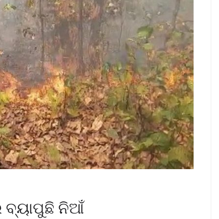
୍ୟାପୁଛି ନିଆଁ