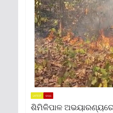
LATEST
ରାଜ୍ୟ
ଶିମିଳିପାଳ ଅଭୟାରଣ୍ୟରେ ବ