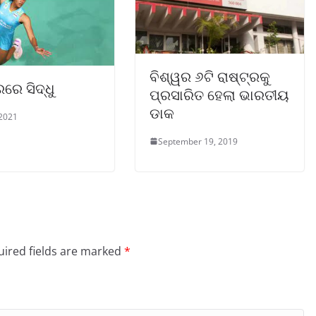
ବିଶ୍ୱର ୬ଟି ରାଷ୍ଟ୍ରକୁ
ରେ ସିଦ୍ଧୁ
ପ୍ରସାରିତ ହେଲା ଭାରତୀୟ
ଡାକ
 2021
September 19, 2019
ired fields are marked
*