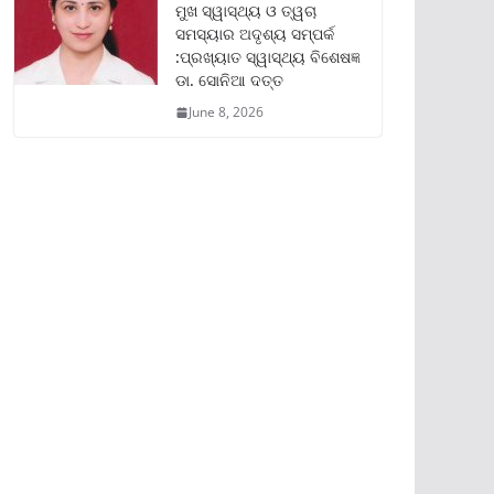
ମୁଖ ସ୍ୱାସ୍ଥ୍ୟ ଓ ତ୍ୱଚା
ସମସ୍ୟାର ଅଦୃଶ୍ୟ ସମ୍ପର୍କ
:ପ୍ରଖ୍ୟାତ ସ୍ୱାସ୍ଥ୍ୟ ବିଶେଷଜ୍ଞ
ଡା. ସୋନିଆ ଦତ୍ତ
June 8, 2026