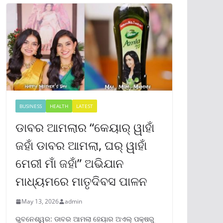
BUSINESS
HEALTH
LATEST
ଡାବର ଆମଲାର “କେୟାର୍ ୱାହାଁ
ଜହାଁ ଡାବର ଆମଲା, ଘର୍ ୱାହାଁ
ମେରୀ ମାଁ ଜହାଁ” ଅଭିଯାନ
ମାଧ୍ୟମରେ ମାତୃଦିବସ ପାଳନ
May 13, 2026
admin
ଭୁବନେଶ୍ୱର: ଡାବର ଆମଲା ହେୟାର ଅଏଲ୍ ପକ୍ଷରୁ