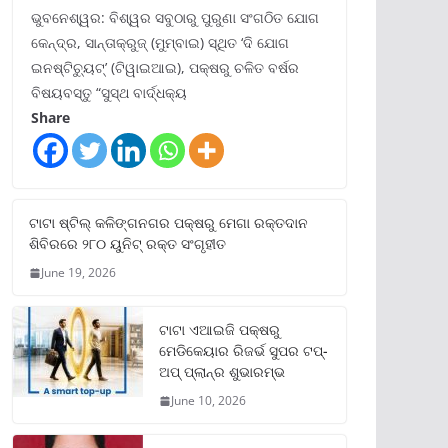
ଭୁବନେଶ୍ୱର: ବିଶ୍ୱର ସବୁଠାରୁ ପୁରୁଣା ସଂଗଠିତ ଯୋଗ
କେନ୍ଦ୍ର, ସାନ୍ତାକ୍ରୁଜ୍ (ମୁମ୍ବାଇ) ସ୍ଥିତ ‘ଦି ଯୋଗ
ଇନଷ୍ଟିଚ୍ୟୁଟ୍‌’ (ଟିୱାଇଆଇ), ପକ୍ଷରୁ ଚଳିତ ବର୍ଷର
ବିଷୟବସ୍ତୁ “ସୁସ୍ଥ ବାର୍ଦ୍ଧକ୍ୟ
Share
ଟାଟା ଷ୍ଟିଲ୍‌ କଳିଙ୍ଗନଗର ପକ୍ଷରୁ ମେଗା ରକ୍ତଦାନ
ଶିବିରରେ ୨୮୦ ୟୁନିଟ୍‌ ରକ୍ତ ସଂଗୃହୀତ
June 19, 2026
ଟାଟା ଏଆଇଜି ପକ୍ଷରୁ
ମେଡିକେୟାର ରିଜର୍ଭ ସୁପର ଟପ୍‌-
ଅପ୍ ପ୍ଲାନ୍‌ର ଶୁଭାରମ୍ଭ
June 10, 2026