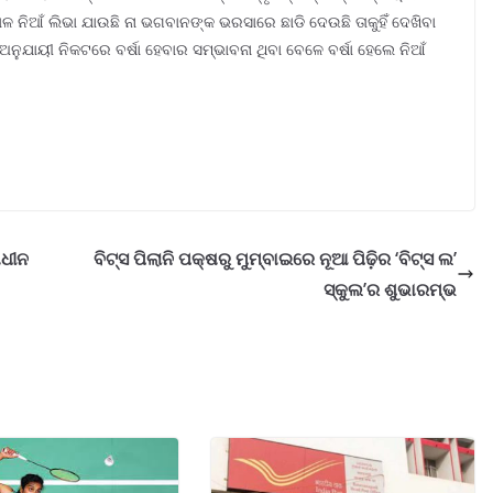
ପାଳ ନିଆଁ ଲିଭା ଯାଉଛି ନା ଭଗବାନଙ୍କ ଭରସାରେ ଛାଡି ଦେଉଛି ତାକୁହିଁ ଦେଖିବା
 ଅନୁଯାୟୀ ନିକଟରେ ବର୍ଷା ହେବାର ସମ୍ଭାବନା ଥିବା ବେଳେ ବର୍ଷା ହେଲେ ନିଆଁ
ାଧୀନ
ବିଟ୍‌ସ ପିଲାନି ପକ୍ଷରୁ ମୁମ୍ବାଇରେ ନୂଆ ପିଢ଼ିର ‘ବିଟ୍‌ସ ଲ’
ସ୍କୁଲ’ର ଶୁଭାରମ୍ଭ