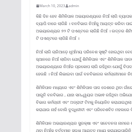
March 10, 2023
admin
କିଛି ଦିନ ହେବ ଶିମିଳିପାଳ ଅଭୟାରଣ୍ୟରେ ନିଆଁ ଲାଗି ବ୍ୟାପକ
ବ୍ୟାପି ବାରେ ଲାଗିଛି । ବନବିଭାଗ ନିଆଁକୁ ଆୟତ୍ତ କରିବା ପାଇଁ
ଅଭୟାରଣ୍ୟର ୭୨ ଟି ପଏଣ୍ଟରେ ଲାଗିଛି ନିଆଁ । ଉତ୍ତର ଶିମି
ଟି ପଏଣ୍ଟରେ ଲାଗିଛି ନିଆଁ ।
ନିଆଁ ଲାଗି ଚାରିଆଡ଼େ ଧୂଆଁମୟ ପରିବେଶ ସୃଷ୍ଟି ହୋଇଥିବା ବେ
ସ୍ଥାନରେ ନିଆଁ ଲାଗିବା ଯୋଗୁଁ ଶିମିଳିପାଳ ଏବଂ ଶିମିଳିପାଳ ପା
ଅଭୟାରଣ୍ୟରେ ନିଆଁର ପ୍ରକୋପ ଲାଗି ରହିଥିବା ଯୋଗୁଁ ବିପଦର
ହେଉଛି । ନିଆଁ ଲିଭାଇବା ପାଇଁ ବନବିଭାଗର କର୍ମଚାରୀମାନେ ନି
ଶିମିଳିପାଳ ମଧ୍ୟରେ ଏବଂ ଶିମିଳିପାଳ ପାଦ ଦେଶରେ ଥିବା ଗାଁର
ପାରୁନି ବନବିଭାଗ , ଯାହା ସମନ୍ୱୟର ଅଭାଵ ରହିଥିବା ଅଭିଯୋଗ
ବିଭାଗ କର୍ମଚାରୀ ଏବଂ ଅଡ୍ରାଫ ଟିମକୁ ନିୟୋଜିତ କରାଯାଇଥିଲା 
କରାଯାଉ ନାହଁ ବୋଲି ବୁଦ୍ଧିଜୀବୀ ଏବଂ ପରିବେଶବିତ ମହଲରେ ବ
ଶିମିଳିପାଳ ଅଭୟାରଣ୍ୟର ସୁରକ୍ଷା ଏବଂ ସଚେତନତା ନାମରେ କୋ
ଥିବା ନିଆଁକୁ ବର୍ତ୍ତମାନ ସୁଦ୍ଧା ଆୟତ୍ତ ମଧ୍ୟ କରାଯାଇପାରିନି 