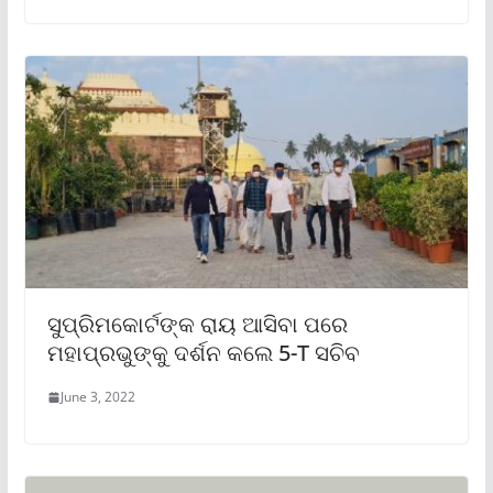
ସୁପ୍ରିମକୋର୍ଟଙ୍କ ରାୟ ଆସିବା ପରେ
ମହାପ୍ରଭୁଙ୍କୁ ଦର୍ଶନ କଲେ 5-T ସଚିବ
June 3, 2022