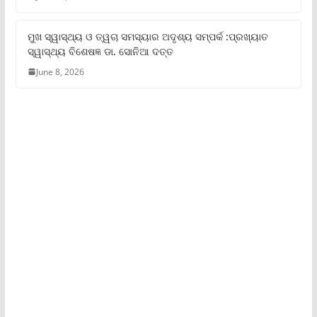
ମୁଖ ସ୍ୱାସ୍ଥ୍ୟ ଓ ତ୍ୱଚା ସମସ୍ୟାର ଅଦୃଶ୍ୟ ସମ୍ପର୍କ :ପ୍ରଖ୍ୟାତ
ସ୍ୱାସ୍ଥ୍ୟ ବିଶେଷଜ୍ଞ ଡା. ସୋନିଆ ଦତ୍ତ
June 8, 2026