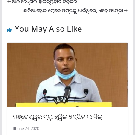
ଆଜି ଚେନ୍ନାଇ-ହାଇଦ୍ରାବାଦ ଟକ୍କର
ଛାନିଆ ହୋଇ ଲୋକେ ପମ୍ପକୁ ଧାଇଁଥିଲେ, ଏବେ ଫାଙ୍କା
You May Also Like
ମଞ୍ଚେଶ୍ୱର ବ୍ଲୁ ହ୍ୱିଲ ହସ୍ପିଟାଲ ସିଲ୍
June 24, 2020