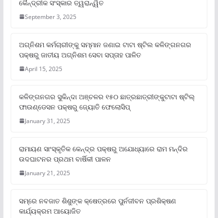
କୈନ୍ଦ୍ରୀକ ସଂସ୍କାର ତ୍ୱରାନ୍ୱିତ
September 3, 2025
ଅଗ୍ନିଶମ କର୍ମଚାରୀଙ୍କୁ ସମ୍ମାନ ଜଣାଇ ଟାଟା ଷ୍ଟିଲ କଳିଙ୍ଗନଗର
ପକ୍ଷରୁ ଜାତୀୟ ଅଗ୍ନିଶମ ସେବା ସପ୍ତାହ ପାଳିତ
April 15, 2025
କଳିଙ୍ଗନଗର ସୁକିନ୍ଦା ଅଞ୍ଚଳର ୧୫୦ ଛାତ୍ରଛାତ୍ରୀଙ୍କୁଟାଟା ଷ୍ଟିଲ୍
ଫାଉଣ୍ଡେସନ ପକ୍ଷରୁ ଜ୍ୟୋତି ଫେଲୋସିପ୍‌
January 31, 2025
ରାମାୟଣ ସାଂସ୍କୃତିକ କେନ୍ଦ୍ର ପକ୍ଷରୁ ଅଯୋଧ୍ୟାରେ ରାମ ମନ୍ଦିର
ଉଦଘାଟନର ପ୍ରଥମ ବାର୍ଷିକୀ ପାଳନ
January 21, 2025
ସମ୍‌ରେ ନବଜାତ ଶିଶୁଙ୍କ କ୍ଷେତ୍ରରେ ପୁର୍ନଜୀବନ ପ୍ରଶିକ୍ଷଣ
କାର୍ଯ୍ୟକ୍ରମ ଆୟୋଜିତ