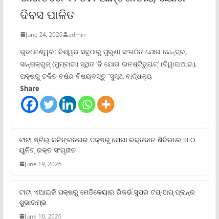
ଦିବସ ପାଳିତ
June 24, 2026
admin
ଭୁବନେଶ୍ୱର: ବିଶ୍ୱର ସବୁଠାରୁ ପୁରୁଣା ସଂଗଠିତ ଯୋଗ କେନ୍ଦ୍ର,
ସାନ୍ତାକ୍ରୁଜ୍ (ମୁମ୍ବାଇ) ସ୍ଥିତ ‘ଦି ଯୋଗ ଇନଷ୍ଟିଚ୍ୟୁଟ୍‌’ (ଟିୱାଇଆଇ),
ପକ୍ଷରୁ ଚଳିତ ବର୍ଷର ବିଷୟବସ୍ତୁ “ସୁସ୍ଥ ବାର୍ଦ୍ଧକ୍ୟ
Share
ଟାଟା ଷ୍ଟିଲ୍‌ କଳିଙ୍ଗନଗର ପକ୍ଷରୁ ମେଗା ରକ୍ତଦାନ ଶିବିରରେ ୨୮୦
ୟୁନିଟ୍‌ ରକ୍ତ ସଂଗୃହୀତ
June 19, 2026
ଟାଟା ଏଆଇଜି ପକ୍ଷରୁ ମେଡିକେୟାର ରିଜର୍ଭ ସୁପର ଟପ୍‌-ଅପ୍ ପ୍ଲାନ୍‌ର
ଶୁଭାରମ୍ଭ
June 10, 2026