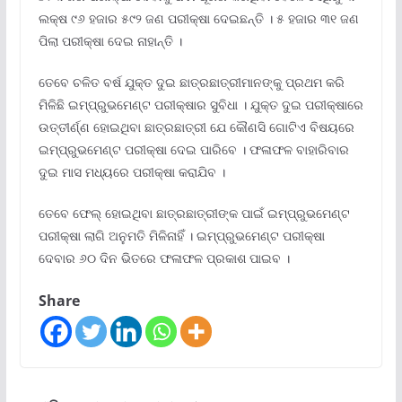
ଲକ୍ଷ ୯୬ ହଜାର ୫୯୨ ଜଣ ପରୀକ୍ଷା ଦେଇଛନ୍ତି । ୫ ହଜାର ୩୧ ଜଣ
ପିଲା ପରୀକ୍ଷା ଦେଇ ନାହାନ୍ତି ।
ତେବେ ଚଳିତ ବର୍ଷ ଯୁକ୍ତ ଦୁଇ ଛାତ୍ରଛାତ୍ରୀମାନଙ୍କୁ ପ୍ରଥମ କରି
ମିଳିଛି ଇମ୍ପ୍ରୁଭମେଣ୍ଟ ପରୀକ୍ଷାର ସୁବିଧା । ଯୁକ୍ତ ଦୁଇ ପରୀକ୍ଷାରେ
ଉତ୍ତୀର୍ଣ୍ଣ ହୋଇଥିବା ଛାତ୍ରଛାତ୍ରୀ ଯେ କୌଣସି ଗୋଟିଏ ବିଷୟରେ
ଇମ୍ପ୍ରୁଭମେଣ୍ଟ ପରୀକ୍ଷା ଦେଇ ପାରିବେ । ଫଳାଫଳ ବାହାରିବାର
ଦୁଇ ମାସ ମଧ୍ୟରେ ପରୀକ୍ଷା କରାଯିବ ।
ତେବେ ଫେଲ୍‌ ହୋଇଥିବା ଛାତ୍ରଛାତ୍ରୀଙ୍କ ପାଇଁ ଇମ୍ପ୍ରୁଭମେଣ୍ଟ
ପରୀକ୍ଷା ଲାଗି ଅନୁମତି ମିଳିନାହିଁ । ଇମ୍ପ୍ରୁଭମେଣ୍ଟ ପରୀକ୍ଷା
ଦେବାର ୬୦ ଦିନ ଭିତରେ ଫଳାଫଳ ପ୍ରକାଶ ପାଇବ ।
Share