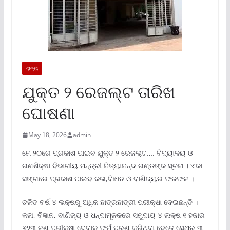
ରାଜ୍ୟ
ଯୁକ୍ତ ୨ ରେଜଲ୍ଟ ତାରିଖ
ଘୋଷଣା
May 18, 2026
admin
ମେ ୨୦ରେ ପ୍ରକାଶ ପାଇବ ଯୁକ୍ତ ୨ ରେଜଲ୍ଟ…. ବିଦ୍ୟାଳୟ ଓ
ଗଣଶିକ୍ଷା ବିଭାଗୀୟ ମନ୍ତ୍ରୀ ନିତ୍ୟାନନ୍ଦ ଗଣ୍ଡଙ୍କ ସୂଚନା । ଏକା
ସଙ୍ଗରେ ପ୍ରକାଶ ପାଇବ କଳା,ବିଜ୍ଞାନ ଓ ବାଣିଜ୍ୟର ଫଳଫଳ ।
ଚଳିତ ବର୍ଷ ୪ ଲକ୍ଷରୁ ଅଧିକ ଛାତ୍ରଛାତ୍ରୀ ପରୀକ୍ଷା ଦେଇଛନ୍ତି ।
କଳା, ବିଜ୍ଞାନ, ବାଣିଜ୍ୟ ଓ ଧନ୍ଦାମୂଳକରେ ସମୁଦାୟ ୪ ଲକ୍ଷ ୧ ହଜାର
୬୨୩ ଜଣ ପରୀକ୍ଷା ଦେବାକୁ ଫର୍ମ ପୂରଣ କରିଥିବା ବେଳେ ସେଥିରୁ ୩