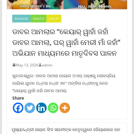
BUSINESS
HEALTH
LATEST
ଡାବର ଆମଲାର “କେୟାର୍ ୱାହାଁ ଜହାଁ
ଡାବର ଆମଲା, ଘର୍ ୱାହାଁ ମେରୀ ମାଁ ଜହାଁ”
ଅଭିଯାନ ମାଧ୍ୟମରେ ମାତୃଦିବସ ପାଳନ
May 13, 2026
admin
ଭୁବନେଶ୍ୱର: ଡାବର ଆମଲା ହେୟାର ଅଏଲ୍ ପକ୍ଷରୁ ଲୋକପ୍ରିୟ
ଗାୟିକା ଯୁଗଳ ଅନ୍ତରା ନନ୍ଦୀ ଏବଂ ଅଙ୍କିତା ନନ୍ଦୀଙ୍କୁ ନେଇ
“କେୟାର୍ ୱାହାଁ ଜହାଁ ଡାବର ଆମଲା,
Share
ମୁଖ୍ୟମନ୍ତ୍ରୀ ନାୟାବ ସିଂହ ସଇନୀଙ୍କ ନେତୃତ୍ୱରେ ହରିୟାଣାରେ ଜନ