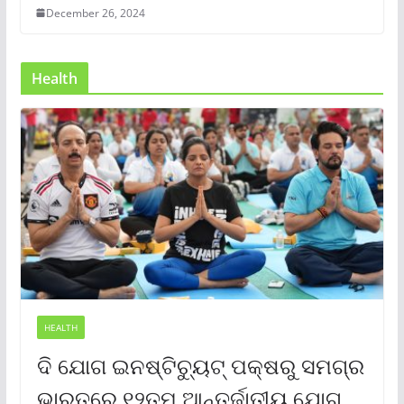
December 26, 2024
Health
HEALTH
ଦି ଯୋଗ ଇନଷ୍ଟିଚ୍ୟୁଟ୍ ପକ୍ଷରୁ ସମଗ୍ର
ଭାରତରେ ୧୨ତମ ଆନ୍ତର୍ଜାତୀୟ ଯୋଗ