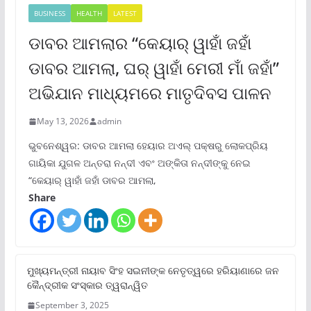
BUSINESS
HEALTH
LATEST
ଡାବର ଆମଲାର “କେୟାର୍ ୱାହାଁ ଜହାଁ
ଡାବର ଆମଲା, ଘର୍ ୱାହାଁ ମେରୀ ମାଁ ଜହାଁ”
ଅଭିଯାନ ମାଧ୍ୟମରେ ମାତୃଦିବସ ପାଳନ
May 13, 2026
admin
ଭୁବନେଶ୍ୱର: ଡାବର ଆମଲା ହେୟାର ଅଏଲ୍ ପକ୍ଷରୁ ଲୋକପ୍ରିୟ
ଗାୟିକା ଯୁଗଳ ଅନ୍ତରା ନନ୍ଦୀ ଏବଂ ଅଙ୍କିତା ନନ୍ଦୀଙ୍କୁ ନେଇ
“କେୟାର୍ ୱାହାଁ ଜହାଁ ଡାବର ଆମଲା,
Share
ମୁଖ୍ୟମନ୍ତ୍ରୀ ନାୟାବ ସିଂହ ସଇନୀଙ୍କ ନେତୃତ୍ୱରେ ହରିୟାଣାରେ ଜନ
କୈନ୍ଦ୍ରୀକ ସଂସ୍କାର ତ୍ୱରାନ୍ୱିତ
September 3, 2025