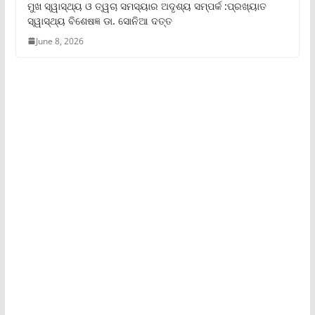
ମୁଖ ସ୍ୱାସ୍ଥ୍ୟ ଓ ତ୍ୱଚା ସମସ୍ୟାର ଅଦୃଶ୍ୟ ସମ୍ପର୍କ :ପ୍ରଖ୍ୟାତ
ସ୍ୱାସ୍ଥ୍ୟ ବିଶେଷଜ୍ଞ ଡା. ସୋନିଆ ଦତ୍ତ
June 8, 2026