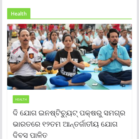
Health
HEALTH
ଦି ଯୋଗ ଇନଷ୍ଟିଚ୍ୟୁଟ୍ ପକ୍ଷରୁ ସମଗ୍ର
ଭାରତରେ ୧୨ତମ ଆନ୍ତର୍ଜାତୀୟ ଯୋଗ
ଦିବସ ପାଳିତ