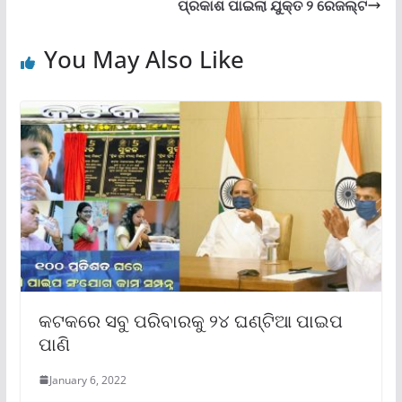
ପ୍ରକାଶ ପାଇଲା ଯୁକ୍ତ ୨ ରେଜଲ୍ଟ
You May Also Like
କଟକରେ ସବୁ ପରିବାରକୁ ୨୪ ଘଣ୍ଟିଆ ପାଇପ
ପାଣି
January 6, 2022