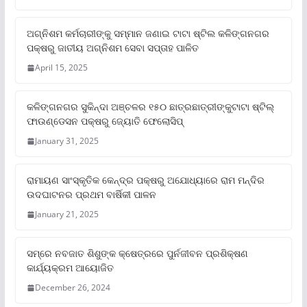
ଅଗ୍ନିଶମ କର୍ମଚାରୀଙ୍କୁ ସମ୍ମାନ ଜଣାଇ ଟାଟା ଷ୍ଟିଲ କଳିଙ୍ଗନଗର
ପକ୍ଷରୁ ଜାତୀୟ ଅଗ୍ନିଶମ ସେବା ସପ୍ତାହ ପାଳିତ
April 15, 2025
କଳିଙ୍ଗନଗର ସୁକିନ୍ଦା ଅଞ୍ଚଳର ୧୫୦ ଛାତ୍ରଛାତ୍ରୀଙ୍କୁଟାଟା ଷ୍ଟିଲ୍
ଫାଉଣ୍ଡେସନ ପକ୍ଷରୁ ଜ୍ୟୋତି ଫେଲୋସିପ୍‌
January 31, 2025
ରାମାୟଣ ସାଂସ୍କୃତିକ କେନ୍ଦ୍ର ପକ୍ଷରୁ ଅଯୋଧ୍ୟାରେ ରାମ ମନ୍ଦିର
ଉଦଘାଟନର ପ୍ରଥମ ବାର୍ଷିକୀ ପାଳନ
January 21, 2025
ସମ୍‌ରେ ନବଜାତ ଶିଶୁଙ୍କ କ୍ଷେତ୍ରରେ ପୁର୍ନଜୀବନ ପ୍ରଶିକ୍ଷଣ
କାର୍ଯ୍ୟକ୍ରମ ଆୟୋଜିତ
December 26, 2024