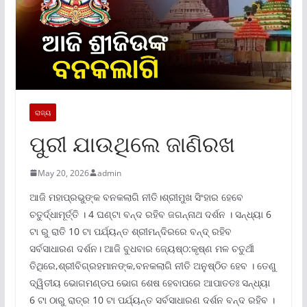
ରାଜ୍ୟ
ପୁରୀ ଯାଉଥିଲେ ଜାଣିରଖ
May 20, 2026
admin
ଆଜି ମହାପ୍ରଭୁଙ୍କ ବନକଲାଗି ନୀତି।ଶ୍ରୀମୁଖ ସିଂହାର ହେବେ
ଚତୁର୍ଦ୍ଧାମୂର୍ତ୍ତି । 4 ଘଣ୍ଟା ବନ୍ଦ ରହିବ ଜଗନ୍ନାଥ ଦର୍ଶନ । ସନ୍ଧ୍ୟା 6
ଟା ରୁ ରାତି 10 ଟା ପର୍ଯ୍ୟନ୍ତ ଶ୍ରୀମନ୍ଦିରରେ ବନ୍ଦ୍ ରହିବ
ସର୍ବସାଧାରଣ ଦର୍ଶନ। ଆଜି ବୁଧବାର ଜ୍ୟେଷ୍ଠ:କୃଷ୍ଣ ମଳ ଚତୁର୍ଥୀ
ତିଥିରେ,ଶ୍ରୀବିଗ୍ରହମାନଙ୍କ,ବନକଲାଗି ନୀତି ଅନୁଷ୍ଠିତ ହେବ । ତେଣୁ
ଦ୍ୱିତୀୟ ଭୋଗମଣ୍ଡପ ଭୋଗ ଶେଷ ହେବାପରେ ଆପାତତଃ ସନ୍ଧ୍ୟା
6 ଟା ଠାରୁ ରାତ୍ର 10 ଟା ପର୍ଯ୍ୟନ୍ତ ସର୍ବସାଧାରଣ ଦର୍ଶନ ବନ୍ଦ ରହିବ ।