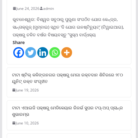
June 24, 2026
admin
ଭୁବନେଶ୍ୱର: ବିଶ୍ୱର ସବୁଠାରୁ ପୁରୁଣା ସଂଗଠିତ ଯୋଗ କେନ୍ଦ୍ର,
ସାନ୍ତାକ୍ରୁଜ୍ (ମୁମ୍ବାଇ) ସ୍ଥିତ ‘ଦି ଯୋଗ ଇନଷ୍ଟିଚ୍ୟୁଟ୍‌’ (ଟିୱାଇଆଇ),
ପକ୍ଷରୁ ଚଳିତ ବର୍ଷର ବିଷୟବସ୍ତୁ “ସୁସ୍ଥ ବାର୍ଦ୍ଧକ୍ୟ
Share
ଟାଟା ଷ୍ଟିଲ୍‌ କଳିଙ୍ଗନଗର ପକ୍ଷରୁ ମେଗା ରକ୍ତଦାନ ଶିବିରରେ ୨୮୦
ୟୁନିଟ୍‌ ରକ୍ତ ସଂଗୃହୀତ
June 19, 2026
ଟାଟା ଏଆଇଜି ପକ୍ଷରୁ ମେଡିକେୟାର ରିଜର୍ଭ ସୁପର ଟପ୍‌-ଅପ୍ ପ୍ଲାନ୍‌ର
ଶୁଭାରମ୍ଭ
June 10, 2026