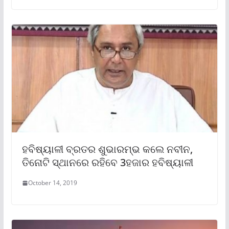
ହବିଷ୍ୟାଳୀ ବ୍ରତର ଶୁଭାରମ୍ଭ କଲେ ନବୀନ,
ତିନୋଟି ସ୍ଥାନରେ ରହିବେ 3ହଜାର ହବିଷ୍ୟାଳୀ
October 14, 2019