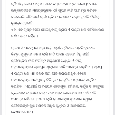
ଦ୍ୱିତୀୟ ଭୋଗ ମଣ୍ତପ ପରେ ଦତ୍ତ ମହାପାତ୍ର ସେବାୟତମାନେ
ରତ୍ନବେଦୀରେ ମହାପ୍ରଭୁଙ୍କ ଏହି ଗୁପ୍ତ ନୀତି ଆରମ୍ଭ କରିବେ।
ବନକଲାଗି ନୀତି ପାଇଁ ଶ୍ରୀମନ୍ଦିର ପ୍ରଶାସନ ପକ୍ଷରୁ ନୀତି ନିର୍ଘଣ୍ଟ
ଚୂଡ଼ାନ୍ତ ହୋଇଛି।
ଏହା ଏକ ଗୁପ୍ତ ସେବା ହୋଇଥିବାରୁ ପ୍ରାୟ 4 ଘଣ୍ଟା ଧରି ସର୍ବସାଧାରଣ
ଦର୍ଶନ ବନ୍ଦ ରହିବ ।
ପ୍ରଥା ଓ ପରମ୍ପରା ଅନୁଯାୟୀ, ଶ୍ରୀମନ୍ଦିରରେ ପ୍ରତି ବୁଧବାର
କିମ୍ବା ଗୁରୁବାର ବନକ ଲାଗି ନୀତି ପାଳନ ହେବାର ବିଧି ରହିଛି ।
ଶ୍ରୀମନ୍ଦିର ନୀତି ନିର୍ଘଣ୍ଟ ଅନୁଯାୟୀ ସନ୍ଧ୍ୟା 6 ଟାରୁ
ମହାପ୍ରଭୁଙ୍କର ଶ୍ରୀମୁଖ ଶୃଙ୍ଗାର ନୀତି ଆରମ୍ଭ କରାଯିବ । ପ୍ରାୟ
4 ଘଣ୍ଟା ଧରି ଏହି ବନକ ଲାଗି ନୀତି କରାଯାଉଥିବା ବେଳେ
ମହାପ୍ରଭୁଙ୍କ ଶ୍ରୀମୁଖକୁ ବିଭିନ୍ନ ପ୍ରାକୃତିକ ରଙ୍ଗରେ ସଜ୍ଜିତ
କରାଯିବ । ଏଥିପାଇଁ ଆବଶ୍ୟକ ହେଙ୍ଗୁଳ, ହରିତାଳ, କର୍ପୁର ଓ କସ୍ତୁରୀ
ବ୍ୟବହାର କରାଯାଇ ଦତ୍ତ ମହାପାତ୍ର ସେବାୟତମାନେ ଏହି ନୀତି
ସମ୍ପନ୍ନ କରିବେ । ବନକ ଲାଗି ବା ଶ୍ରୀମୁଖ ଶୃଙ୍ଗାର ଦ୍ୱାରା
ଶ୍ରୀଜିଉଙ୍କ ମୁଖ ମଣ୍ତଳ ଅଧିକ ସୁନ୍ଦର ଓ ଆକର୍ଷଣୀୟ
ଦେଖାଯାଇଥାଏ।