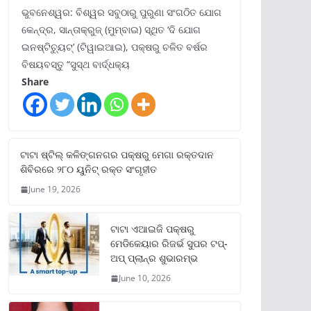
ଭୁବନେଶ୍ୱର: ବିଶ୍ୱର ସବୁଠାରୁ ପୁରୁଣା ସଂଗଠିତ ଯୋଗ
କେନ୍ଦ୍ର, ସାନ୍ତାକ୍ରୁଜ୍ (ମୁମ୍ବାଇ) ସ୍ଥିତ ‘ଦି ଯୋଗ
ଇନଷ୍ଟିଚ୍ୟୁଟ୍‌’ (ଟିୱାଇଆଇ), ପକ୍ଷରୁ ଚଳିତ ବର୍ଷର
ବିଷୟବସ୍ତୁ “ସୁସ୍ଥ ବାର୍ଦ୍ଧକ୍ୟ
Share
ଟାଟା ଷ୍ଟିଲ୍‌ କଳିଙ୍ଗନଗର ପକ୍ଷରୁ ମେଗା ରକ୍ତଦାନ
ଶିବିରରେ ୨୮୦ ୟୁନିଟ୍‌ ରକ୍ତ ସଂଗୃହୀତ
June 19, 2026
ଟାଟା ଏଆଇଜି ପକ୍ଷରୁ
ମେଡିକେୟାର ରିଜର୍ଭ ସୁପର ଟପ୍‌-
ଅପ୍ ପ୍ଲାନ୍‌ର ଶୁଭାରମ୍ଭ
June 10, 2026