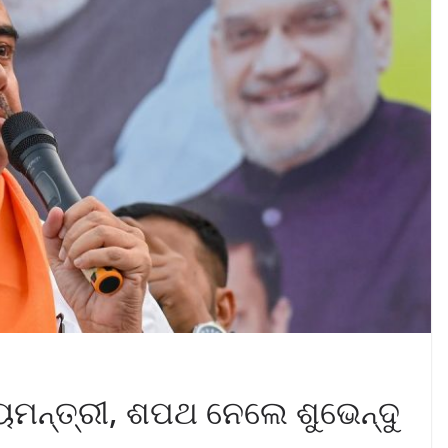
ୟମନ୍ତ୍ରୀ, ଶପଥ ନେଲେ ଶୁଭେନ୍ଦୁ