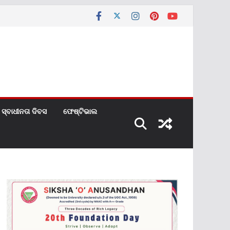
ସ୍ବାଧୀନତା ଦିବସ
ଫେଷ୍ଟିଭାଲ