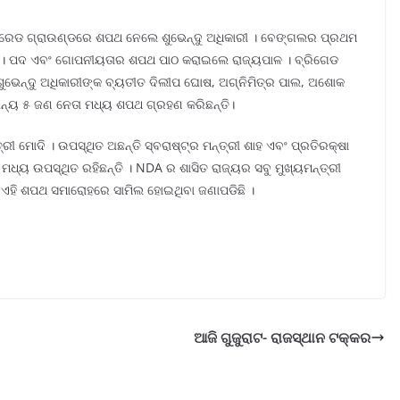
ରେଡ ଗ୍ରାଉଣ୍ଡରେ ଶପଥ ନେଲେ ଶୁଭେନ୍ଦୁ ଅଧିକାରୀ । ବେଙ୍ଗଲର ପ୍ରଥମ
ରୀ । ପଦ ଏବଂ ଗୋପନୀୟତାର ଶପଥ ପାଠ କରାଇଲେ ରାଜ୍ୟପାଳ । ବ୍ରିଗେଡ
ନ୍ଦୁ ଅଧିକାରୀଙ୍କ ବ୍ୟତୀତ ଦିଲୀପ ଘୋଷ, ଅଗ୍ନିମିତ୍ର ପାଲ, ଅଶୋକ
େତ ଅନ୍ୟ ୫ ଜଣ ନେତା ମଧ୍ୟ ଶପଥ ଗ୍ରହଣ କରିଛନ୍ତି।
 ମୋଦି । ଉପସ୍ଥିତ ଅଛନ୍ତି ସ୍ବରାଷ୍ଟ୍ର ମନ୍ତ୍ରୀ ଶାହ ଏବଂ ପ୍ରତିରକ୍ଷା
ନ ମଧ୍ୟ ଉପସ୍ଥିତ ରହିଛନ୍ତି । NDA ର ଶାସିତ ରାଜ୍ୟର ସବୁ ମୁଖ୍ୟମନ୍ତ୍ରୀ
ଧ୍ୟ ଏହି ଶପଥ ସମାରୋହରେ ସାମିଲ ହୋଇଥିବା ଜଣାପଡିଛି ।
ଆଜି ଗୁଜୁରାଟ- ରାଜସ୍ଥାନ ଟକ୍କର