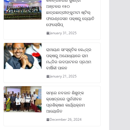
କଳିଙ୍ଗନଗର ସୁକିନ୍ଦା
ଅଞ୍ଚଳର ୧୫୦
ଛାତ୍ରଛାତ୍ରୀଙ୍କୁଟାଟା ଷ୍ଟିଲ୍
ଫାଉଣ୍ଡେସନ ପକ୍ଷରୁ ଜ୍ୟୋତି
ଫେଲୋସିପ୍‌
January 31, 2025
ରାମାୟଣ ସାଂସ୍କୃତିକ କେନ୍ଦ୍ର
ପକ୍ଷରୁ ଅଯୋଧ୍ୟାରେ ରାମ
ମନ୍ଦିର ଉଦଘାଟନର ପ୍ରଥମ
ବାର୍ଷିକୀ ପାଳନ
January 21, 2025
ସମ୍‌ରେ ନବଜାତ ଶିଶୁଙ୍କ
କ୍ଷେତ୍ରରେ ପୁର୍ନଜୀବନ
ପ୍ରଶିକ୍ଷଣ କାର୍ଯ୍ୟକ୍ରମ
ଆୟୋଜିତ
December 26, 2024