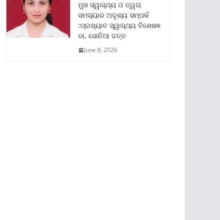
ମୁଖ ସ୍ୱାସ୍ଥ୍ୟ ଓ ତ୍ୱଚା
ସମସ୍ୟାର ଅଦୃଶ୍ୟ ସମ୍ପର୍କ
:ପ୍ରଖ୍ୟାତ ସ୍ୱାସ୍ଥ୍ୟ ବିଶେଷଜ୍ଞ
ଡା. ସୋନିଆ ଦତ୍ତ
June 8, 2026