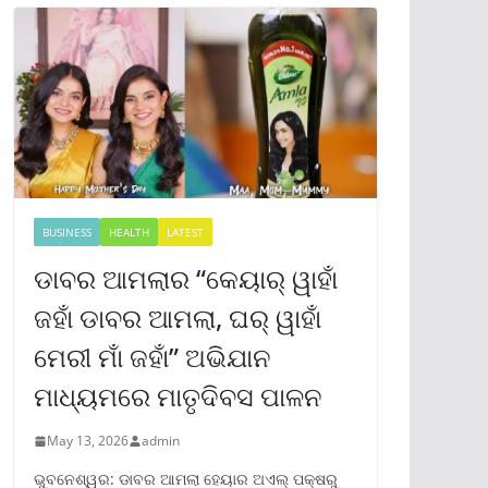
BUSINESS
HEALTH
LATEST
ଡାବର ଆମଲାର “କେୟାର୍ ୱାହାଁ
ଜହାଁ ଡାବର ଆମଲା, ଘର୍ ୱାହାଁ
ମେରୀ ମାଁ ଜହାଁ” ଅଭିଯାନ
ମାଧ୍ୟମରେ ମାତୃଦିବସ ପାଳନ
May 13, 2026
admin
ଭୁବନେଶ୍ୱର: ଡାବର ଆମଲା ହେୟାର ଅଏଲ୍ ପକ୍ଷରୁ