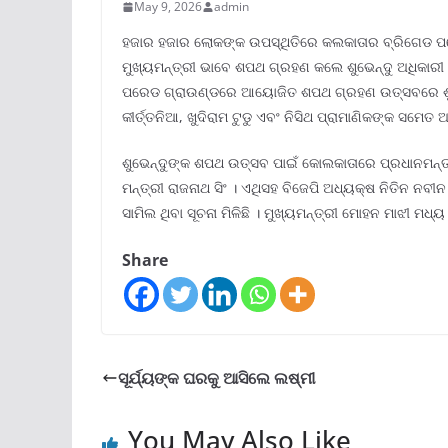
May 9, 2026
admin
ହଜାର ହଜାର ଲୋକଙ୍କ ଉପସ୍ଥିତିରେ କଲକାତାର ବ୍ରିଗେଡ ପ
ମୁଖ୍ୟମନ୍ତ୍ରୀ ଭାବେ ଶପଥ ଗ୍ରହଣ କଲେ ଶୁଭେନ୍ଦୁ ଅଧିକା
ପରେଡ ଗ୍ରାଉଣ୍ଡରେ ଆୟୋଜିତ ଶପଥ ଗ୍ରହଣ ଉତ୍ସବରେ ଶୁଭେ
କୀର୍ତ୍ତନିଆ, ଖୁଦିରାମ ଟୁଡୁ ଏବଂ ନିସିଥ ପ୍ରାମାଣିକଙ୍କ ସମ
ଶୁଭେନ୍ଦୁଙ୍କ ଶପଥ ଉତ୍ସବ ପାଇଁ କୋଲକାତାରେ ପ୍ରଧାନମନ୍ତ୍ରୀ
ମନ୍ତ୍ରୀ ରାଜନାଥ ସିଂ । ଏଥିସହ ବିଜେପି ଅଧ୍ୟକ୍ଷ ନିତିନ ନବୀ
ସାମିଲ ଥିବା ସୂଚନା ମିଳିଛି । ମୁଖ୍ୟମନ୍ତ୍ରୀ ମୋହନ ମାଝୀ ମ
Share
ସୂର୍ଯ୍ୟଙ୍କ ଘରକୁ ଆସିଲେ ଲଷ୍ମୀ
You May Also Like