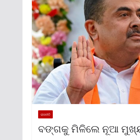
ରାଜନୀତି
ବଙ୍ଗକୁ ମିଳିଲେ ନୂଆ ମୁଖ୍