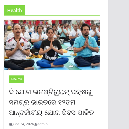
Health
HEALTH
ଦି ଯୋଗ ଇନଷ୍ଟିଚ୍ୟୁଟ୍ ପକ୍ଷରୁ
ସମଗ୍ର ଭାରତରେ ୧୨ତମ
ଆନ୍ତର୍ଜାତୀୟ ଯୋଗ ଦିବସ ପାଳିତ
June 24, 2026
admin