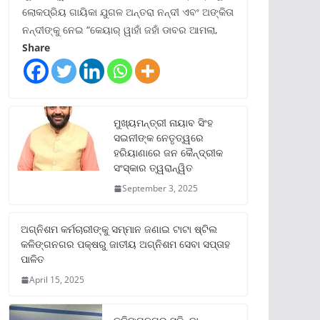
ଲୋକପ୍ରିୟ ଗାୟିକା ଯୁଗଳ ଅନ୍ତରା ନନ୍ଦୀ ଏବଂ ଅଙ୍କିତା
ନନ୍ଦୀଙ୍କୁ ନେଇ “କେୟାର୍ ୱାହାଁ ଜହାଁ ଡାବର ଆମଲା,
Share
ମୁଖ୍ୟମନ୍ତ୍ରୀ ନାୟାବ ସିଂହ
ସଇନୀଙ୍କ ନେତୃତ୍ୱରେ
ହରିୟାଣାରେ ଜନ କୈନ୍ଦ୍ରୀକ
ସଂସ୍କାର ତ୍ୱରାନ୍ୱିତ
September 3, 2025
ଅଗ୍ନିଶମ କର୍ମଚାରୀଙ୍କୁ ସମ୍ମାନ ଜଣାଇ ଟାଟା ଷ୍ଟିଲ
କଳିଙ୍ଗନଗର ପକ୍ଷରୁ ଜାତୀୟ ଅଗ୍ନିଶମ ସେବା ସପ୍ତାହ
ପାଳିତ
April 15, 2025