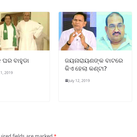
କ ଘର ବାହୁଡା
ଜୟନାରାୟଣଙ୍କ ବାଟରେ
କିଏ ହେଲା କଣ୍ଟା?
1, 2019
July 12, 2019
ired fields are marked
*