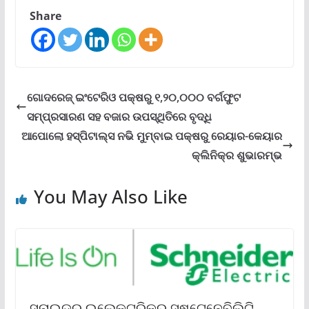
Share
ଗୋଦରେଜ୍ ଇଂଟେରିଓ ପକ୍ଷରୁ ୧,୨୦,୦୦୦ ବର୍ଗଫୁଟ
ସମ୍ପ୍ରସାରଣ ସହ ବଜାର ଉପସ୍ଥିତିରେ ବୃଦ୍ଧି
ଆପୋଲୋ ହସ୍ପିଟାଲ୍‌ସ ନଭି ମୁମ୍ବାଇ ପକ୍ଷରୁ ରେୟାର-କେୟାର
କ୍ଲିନିକ୍‌ର ଶୁଭାରମ୍ଭ
You May Also Like
ସ୍ନାଇଡର୍ ଇଲେକ୍ଟ୍ରିକ୍‌ର ସଷ୍ଟେନେବିଲିଟି