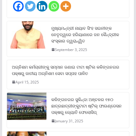
ମୁଖ୍ୟମନ୍ତ୍ରୀ ନାୟାବ ସିଂହ ସଇନୀଙ୍କ
ନେତୃତ୍ୱରେ ହରିୟାଣାରେ ଜନ କୈନ୍ଦ୍ରୀକ
ସଂସ୍କାର ତ୍ୱରାନ୍ୱିତ
September 3, 2025
ଅଗ୍ନିଶମ କର୍ମଚାରୀଙ୍କୁ ସମ୍ମାନ ଜଣାଇ ଟାଟା ଷ୍ଟିଲ କଳିଙ୍ଗନଗର
ପକ୍ଷରୁ ଜାତୀୟ ଅଗ୍ନିଶମ ସେବା ସପ୍ତାହ ପାଳିତ
April 15, 2025
କଳିଙ୍ଗନଗର ସୁକିନ୍ଦା ଅଞ୍ଚଳର ୧୫୦
ଛାତ୍ରଛାତ୍ରୀଙ୍କୁଟାଟା ଷ୍ଟିଲ୍ ଫାଉଣ୍ଡେସନ
ପକ୍ଷରୁ ଜ୍ୟୋତି ଫେଲୋସିପ୍‌
January 31, 2025