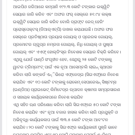
ଆଇପିଓ ଜରିଆରେ କମ୍ପାନି ୧୯୨.୩ କୋଟି ଟଙ୍କାର ଇକ୍ୱିଟି
ସେୟାର ଜାରି କରିବ ଏବଂ ଅଫର ଫର୍ ସେଲ୍‌ରେ ୫୧.୯୪ ଲକ୍ଷ
ଇକ୍ୱିଟି ସେୟାର ଜାରି କରିବ ବୋଲି ଡ୍ରାଫ୍‌ଟ ରେଡ୍ ହେରିଂ
ପ୍ରୋସ୍‌ପେକ୍ଟସ୍ (ଡିଆର୍‌ଏଚ୍‌ପି) ଦାଖଲ କରାଯାଇଛି। ଅଫର ଫର
ସେଲ୍‌ରେ ପ୍ରତିଷ୍ଠାତା ପ୍ରୟାସ ଗୋୟଲ୍ ଓ ପ୍ରେରକ ଗୋୟଲ୍‌,
ପ୍ରମୋଟର ଗ୍ରୁପ୍‌ର ନମ୍ରତା ଗୋୟଲ୍‌, ନିଧି ଗୋୟଲ୍ ଓ ପୁଷ୍ପା
ଗୋୟଲ୍ ଏବଂ ଏଏଫ୍ ହୋଲ୍‌ଡିଂସ୍‌ର ନିବେଶକ ସେୟାର ବିକ୍ରି କରିବେ।
ଏଥିରୁ ଯେଉଁ ପାଣ୍ଠି ସଂଗୃହୀତ ହେବ, ସେଥିରୁ ୨୫ କୋଟି ଟଙ୍କାକୁ
ୱାଟର ଟ୍ରିମ୍‌ମେଂଟ୍ ପାଇଁ ଏକ ନୂଆ ଆସେମ୍ବଲି ଲାଇନ୍ ସ୍ଥାପନ
କରିବା ଲାଗି କଙ୍କର୍ଡ ଏନ୍‌ିଭିରୋ ଏଫ୍‌ଜେଡ୍‌ଇ (ସିଇଏଫ୍‌)ରେ ନିବେଶ
କରାଯିବ ଏବଂ ୧୦ କୋଟି ଟଙ୍କାକୁ ରୋକେମ୍ ସେପାରେସନ୍ ସିଷ୍ଟମ୍‌ସ
(ଇଣ୍ଡିଆ) ପ୍ରାଇଭେଟ୍ ଲିମିଟେଡ୍‌ର ଉ୍‌ପାଦନ କ୍ଷମତା ସମ୍ପ୍ରସାରଣ
ଓ ସହାୟକ କାର୍ଯ୍ୟକଳାପରେ ନିବେଶ କରାଯିବ
ଏଥି ସହିତ ଋଣ ପରିଶୋଧ କରିବା ଲାଗି ସିଇଏଫ୍‌ରେ ୫୦ କୋଟି ଟଙ୍କା
ନିବେଶ କରାଯିବ ଏବଂ ନୂଆ ବଜାର ହାସଲ କରିବା ଲାଗି ପ୍ରଯୁକ୍ତି ଓ
ଅଭିବୃଦ୍ଧି କାର୍ଯ୍ୟକଳାପ ପାଇଁ ୩୩.୫ କୋଟି ଟଙ୍କା ଆବଂଟନ
କରାଯିବ। ୨୦ କୋଟି ଟଙ୍କାକୁ ସିଇଏଫ୍‌ର କାର୍ଯ୍ୟକାରୀ ପୁଞ୍ଜି ଭାବେ
ବ୍ୟବହାର କରାଯିବ ଏବଂ ୧୦ କୋଟି ଟଙ୍କାକୁ ରୋସର୍ଭ ଏନ୍‌ଭିରୋ