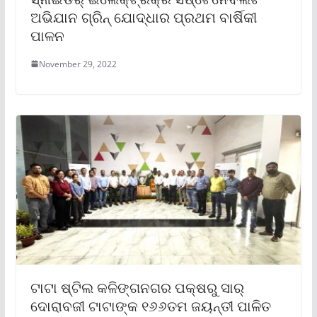
ଅଭିଯାନ ଗ୍ରିନ୍ ଯୋଦ୍ଧାର ପ୍ରଥମ ବାର୍ଷିକୀ
ପାଳନ
November 29, 2022
ଟାଟା ଷ୍ଟିଲ କଳିଙ୍ଗନଗର ପକ୍ଷରୁ ସାର୍
ଦୋରାବଜୀ ଟାଟାଙ୍କ ୧୬୬ତମ ଜୟନ୍ତୀ ପାଳିତ