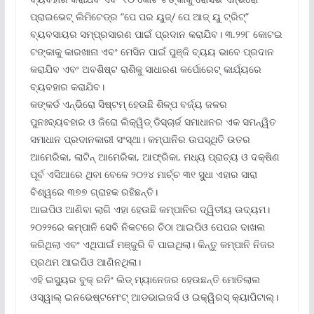
ପ୍ରାଇଭେଟ୍ ଲିମିଟେଡ୍‌ର “ପେ ପର ୟୁଜ୍‌/ ପେ ଆଜ୍ ୟୁ ଟ୍ରିଟ୍‌”
ବ୍ୟବସାୟର ସମ୍ପ୍ରସାରଣ ପାଇଁ ପ୍ରଦାନ କରାଯିବ। ୩.୨୨୮ କୋଟଇ
ଟଙ୍କାକୁ କାରଖାନା ଏବଂ ମେସିନ ପାଇଁ ପୁଞ୍ଜି ବ୍ୟୟ ଭାବେ ପ୍ରଦାନ
କରାଯିବ ଏବଂ ଅବଶିଷ୍ଟ ରାଶିକୁ ସାଧାରଣ କର୍ପୋରେଟ୍ କାର୍ଯ୍ୟରେ
ବ୍ୟବହାର କରାଯିବ।
କଙ୍କର୍ଡ ଏନ୍‌ଭିରୋ ସିଷ୍ଟମ୍ ହେଉଛି ଶିଳ୍ପ ବର୍ଜ୍ୟ ଜଳର
ପୁନଃବ୍ୟବହାର ଓ ଜିରୋ ଲିକ୍ୱିଡ୍ ଡିସ୍‌ଚାର୍ଜ ସମାଧାନର ଏକ ସମନ୍ୱିତ
ସମାଧାନ ପ୍ରଦାନକାରୀ ସଂସ୍ଥା। କମ୍ପାନିର ଉପସ୍ଥିତି ଉତର
ଆମେରିକା, ଲାଟିନ୍ ଆମେରିକା, ଆଫ୍ରିକା, ମଧ୍ୟ ପ୍ରାଚ୍ୟ ଓ ଦକ୍ଷିଣ
ପୂର୍ବ ଏସିଆରେ ଥିବା ବେଳେ ୨୦୨୪ ମାର୍ଚ୍ଚ ୩୧ ସୁ୍‌ଧା ଏହାର ସାରା
ବିଶ୍ୱରେ ୩୭୭ ଗ୍ରାହକ ରହିଛନ୍ତି।
ଆଇପିଓ ଆଣିବା ଲାଗି ଏହା ହେଉଛି କମ୍ପାନିର ଦ୍ୱିତୀୟ ଉଦ୍ୟମ।
୨୦୨୨ରେ କମ୍ପାନି ସେବି ନିକଟରେ ଚିଠା ଆଇପିଓ ପେପର ଦାଖଲ
କରିଥିଲା ଏବଂ ଏଥିପାଇଁ ମଞ୍ଜୁରି ବି ପାଇଥିଲା। କିନ୍ତୁ କମ୍ପାନି ନିଜର
ପ୍ରଥମ ଆଇପିଓ ଆଣିନଥିଲା।
ଏହି ଇସ୍ୟୁର ବୁକ୍ ରନିଂ ଲିଡ୍ ମ୍ୟାନେଜର ହେଉଛନ୍ତି ମୋତିଲାଲ
ଓସ୍ୱାଲ୍ ଇନଭେଷ୍ଟମେଂଟ୍ ଆଡଭାଇଜର୍ସ ଓ ଇକ୍ୱିରସ୍ କ୍ୟାପିଟାଲ୍‌।