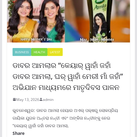
BUSINESS
HEALTH
LATEST
ଡାବର ଆମଲାର “କେୟାର୍ ୱାହାଁ ଜହାଁ
ଡାବର ଆମଲା, ଘର୍ ୱାହାଁ ମେରୀ ମାଁ ଜହାଁ”
ଅଭିଯାନ ମାଧ୍ୟମରେ ମାତୃଦିବସ ପାଳନ
May 13, 2026
admin
ଭୁବନେଶ୍ୱର: ଡାବର ଆମଲା ହେୟାର ଅଏଲ୍ ପକ୍ଷରୁ ଲୋକପ୍ରିୟ
ଗାୟିକା ଯୁଗଳ ଅନ୍ତରା ନନ୍ଦୀ ଏବଂ ଅଙ୍କିତା ନନ୍ଦୀଙ୍କୁ ନେଇ
“କେୟାର୍ ୱାହାଁ ଜହାଁ ଡାବର ଆମଲା,
Share