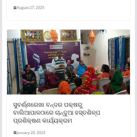
August 27, 2025
ସୁବର୍ଣ୍ଣରେଖା ବନ୍ଦର ପକ୍ଷରୁ
ବାଲିଆପାଳଠାରେ ଚାନ୍ଦୁଆ ହସ୍ତଶିଳ୍ପ
ପ୍ରଶିକ୍ଷଣ କାର୍ଯ୍ୟକ୍ରମ
January 20, 2023