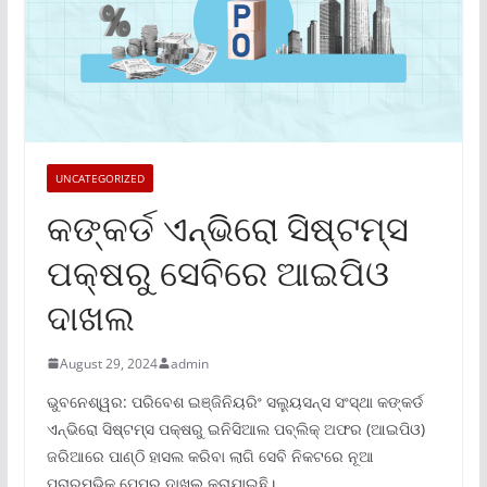
UNCATEGORIZED
କଙ୍କର୍ଡ ଏନ୍‌ଭିରୋ ସିଷ୍ଟମ୍‌ସ
ପକ୍ଷରୁ ସେବିରେ ଆଇପିଓ
ଦାଖଲ
August 29, 2024
admin
ଭୁବନେଶ୍ୱର: ପରିବେଶ ଇଞ୍ଜିନିୟରିଂ ସଲ୍ୟୁସନ୍ସ ସଂସ୍ଥା କଙ୍କର୍ଡ
ଏନ୍‌ଭିରୋ ସିଷ୍ଟମ୍‌ସ ପକ୍ଷରୁ ଇନିସିଆଲ ପବ୍ଲିକ୍ ଅଫର (ଆଇପିଓ)
ଜରିଆରେ ପାଣ୍ଠି ହାସଲ କରିବା ଲାଗି ସେବି ନିକଟରେ ନୂଆ
ପ୍ରାରମ୍ଭିକ ପେପର ଦାଖଲ କରାଯାଇଛି।