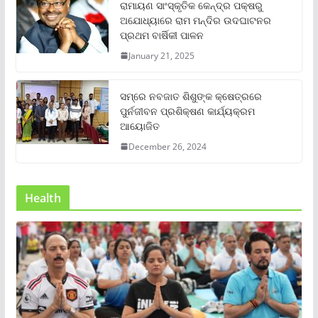
ରାମାୟଣ ସାଂସ୍କୃତିକ କେନ୍ଦ୍ର ପକ୍ଷରୁ
ଅଯୋଧ୍ୟାରେ ରାମ ମନ୍ଦିର ଉଦଘାଟନର
ପ୍ରଥମ ବାର୍ଷିକୀ ପାଳନ
January 21, 2025
ସମ୍‌ରେ ନବଜାତ ଶିଶୁଙ୍କ କ୍ଷେତ୍ରରେ
ପୁର୍ନଜୀବନ ପ୍ରଶିକ୍ଷଣ କାର୍ଯ୍ୟକ୍ରମ
ଆୟୋଜିତ
December 26, 2024
Health