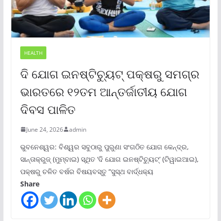
HEALTH
ଦି ଯୋଗ ଇନଷ୍ଟିଚ୍ୟୁଟ୍ ପକ୍ଷରୁ ସମଗ୍ର
ଭାରତରେ ୧୨ତମ ଆନ୍ତର୍ଜାତୀୟ ଯୋଗ
ଦିବସ ପାଳିତ
June 24, 2026
admin
ଭୁବନେଶ୍ୱର: ବିଶ୍ୱର ସବୁଠାରୁ ପୁରୁଣା ସଂଗଠିତ ଯୋଗ କେନ୍ଦ୍ର,
ସାନ୍ତାକ୍ରୁଜ୍ (ମୁମ୍ବାଇ) ସ୍ଥିତ ‘ଦି ଯୋଗ ଇନଷ୍ଟିଚ୍ୟୁଟ୍‌’ (ଟିୱାଇଆଇ),
ପକ୍ଷରୁ ଚଳିତ ବର୍ଷର ବିଷୟବସ୍ତୁ “ସୁସ୍ଥ ବାର୍ଦ୍ଧକ୍ୟ
Share