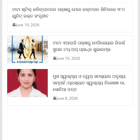
ଟାଟା ଷ୍ଟିଲ୍‌ କଳିଙ୍ଗନଗର ପକ୍ଷରୁ ମେଗା ରକ୍ତଦାନ ଶିବିରରେ ୨୮୦
ୟୁନିଟ୍‌ ରକ୍ତ ସଂଗୃହୀତ
June 19, 2026
ଟାଟା ଏଆଇଜି ପକ୍ଷରୁ ମେଡିକେୟାର ରିଜର୍ଭ
ସୁପର ଟପ୍‌-ଅପ୍ ପ୍ଲାନ୍‌ର ଶୁଭାରମ୍ଭ
June 10, 2026
ମୁଖ ସ୍ୱାସ୍ଥ୍ୟ ଓ ତ୍ୱଚା ସମସ୍ୟାର ଅଦୃଶ୍ୟ
ସମ୍ପର୍କ :ପ୍ରଖ୍ୟାତ ସ୍ୱାସ୍ଥ୍ୟ ବିଶେଷଜ୍ଞ ଡା.
ସୋନିଆ ଦତ୍ତ
June 8, 2026