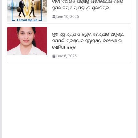
ଟାଟା ଏଆଇଜି ପକ୍ଷରୁ ମେଡିକେୟାର ରିଜର୍ଭ
ସୁପର ଟପ୍‌-ଅପ୍ ପ୍ଲାନ୍‌ର ଶୁଭାରମ୍ଭ
June 10, 2026
ମୁଖ ସ୍ୱାସ୍ଥ୍ୟ ଓ ତ୍ୱଚା ସମସ୍ୟାର ଅଦୃଶ୍ୟ
ସମ୍ପର୍କ :ପ୍ରଖ୍ୟାତ ସ୍ୱାସ୍ଥ୍ୟ ବିଶେଷଜ୍ଞ ଡା.
ସୋନିଆ ଦତ୍ତ
June 8, 2026