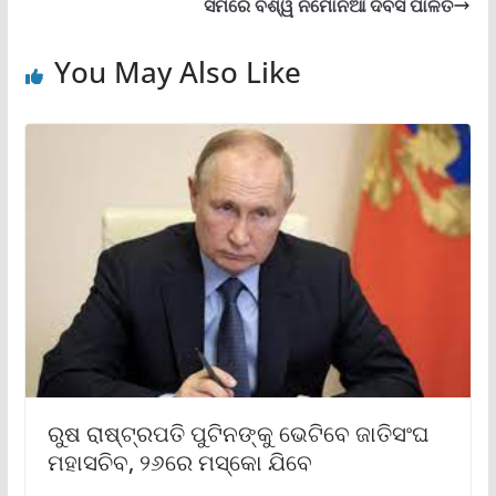
ସମରେ ବିଶ୍ୱ ନିମୋନିଆ ଦିବସ ପାଳିତ
You May Also Like
ରୁଷ ରାଷ୍ଟ୍ରପତି ପୁଟିନଙ୍କୁ ଭେଟିବେ ଜାତିସଂଘ
ମହାସଚିବ, ୨୬ରେ ମସ୍କୋ ଯିବେ