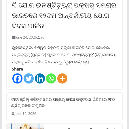
ଦି ଯୋଗ ଇନଷ୍ଟିଚ୍ୟୁଟ୍ ପକ୍ଷରୁ ସମଗ୍ର
ଭାରତରେ ୧୨ତମ ଆନ୍ତର୍ଜାତୀୟ ଯୋଗ
ଦିବସ ପାଳିତ
June 24, 2026
admin
ଭୁବନେଶ୍ୱର: ବିଶ୍ୱର ସବୁଠାରୁ ପୁରୁଣା ସଂଗଠିତ ଯୋଗ କେନ୍ଦ୍ର,
ସାନ୍ତାକ୍ରୁଜ୍ (ମୁମ୍ବାଇ) ସ୍ଥିତ ‘ଦି ଯୋଗ ଇନଷ୍ଟିଚ୍ୟୁଟ୍‌’ (ଟିୱାଇଆଇ),
ପକ୍ଷରୁ ଚଳିତ ବର୍ଷର ବିଷୟବସ୍ତୁ “ସୁସ୍ଥ ବାର୍ଦ୍ଧକ୍ୟ
Share
ଟାଟା ଷ୍ଟିଲ୍‌ କଳିଙ୍ଗନଗର ପକ୍ଷରୁ ମେଗା ରକ୍ତଦାନ ଶିବିରରେ ୨୮୦
ୟୁନିଟ୍‌ ରକ୍ତ ସଂଗୃହୀତ
June 19, 2026