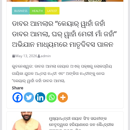
BUSINESS
HEALTH
LATEST
ଡାବର ଆମଲାର “କେୟାର୍ ୱାହାଁ ଜହାଁ
ଡାବର ଆମଲା, ଘର୍ ୱାହାଁ ମେରୀ ମାଁ ଜହାଁ”
ଅଭିଯାନ ମାଧ୍ୟମରେ ମାତୃଦିବସ ପାଳନ
May 13, 2026
admin
ଭୁବନେଶ୍ୱର: ଡାବର ଆମଲା ହେୟାର ଅଏଲ୍ ପକ୍ଷରୁ ଲୋକପ୍ରିୟ
ଗାୟିକା ଯୁଗଳ ଅନ୍ତରା ନନ୍ଦୀ ଏବଂ ଅଙ୍କିତା ନନ୍ଦୀଙ୍କୁ ନେଇ
“କେୟାର୍ ୱାହାଁ ଜହାଁ ଡାବର ଆମଲା,
Share
ମୁଖ୍ୟମନ୍ତ୍ରୀ ନାୟାବ ସିଂହ ସଇନୀଙ୍କ
ନେତୃତ୍ୱରେ ହରିୟାଣାରେ ଜନ କୈନ୍ଦ୍ରୀକ