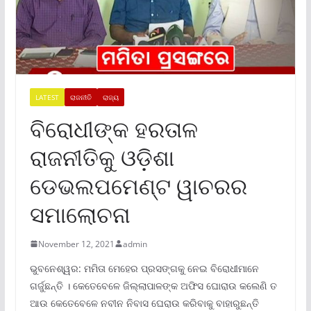
LATEST
ରାଜନୀତି
ରାଜ୍ୟ
ବିରୋଧୀଙ୍କ ହରତାଳ
ରାଜନୀତିକୁ ଓଡ଼ିଶା
ଡେଭଲପମେଣ୍ଟ ୱାଚରର
ସମାଲୋଚନା
November 12, 2021
admin
ଭୁବନେଶ୍ୱର: ମମିତା ମେହେର ପ୍ରସଙ୍ଗକୁ ନେଇ ବିରୋଧୀମାନେ
ଗର୍ଜୁଛନ୍ତି । କେତେବେଳେ ଜିଲ୍ଲାପାଳଙ୍କ ଅଫିସ ଘୋରାଉ କଲେଣି ତ
ଆଉ କେତେବେଳେ ନବୀନ ନିବାସ ଘେରାଉ କରିବାକୁ ବାହାରୁଛନ୍ତି