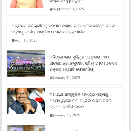
ସଂସ୍କାର ତ୍ୱରାନ୍ୱିତ
September 3, 2025
ଅଗ୍ନିଶମ କର୍ମଚାରୀଙ୍କୁ ସମ୍ମାନ ଜଣାଇ ଟାଟା ଷ୍ଟିଲ କଳିଙ୍ଗନଗର
ପକ୍ଷରୁ ଜାତୀୟ ଅଗ୍ନିଶମ ସେବା ସପ୍ତାହ ପାଳିତ
April 15, 2025
କଳିଙ୍ଗନଗର ସୁକିନ୍ଦା ଅଞ୍ଚଳର ୧୫୦
ଛାତ୍ରଛାତ୍ରୀଙ୍କୁଟାଟା ଷ୍ଟିଲ୍ ଫାଉଣ୍ଡେସନ
ପକ୍ଷରୁ ଜ୍ୟୋତି ଫେଲୋସିପ୍‌
January 31, 2025
ରାମାୟଣ ସାଂସ୍କୃତିକ କେନ୍ଦ୍ର ପକ୍ଷରୁ
ଅଯୋଧ୍ୟାରେ ରାମ ମନ୍ଦିର ଉଦଘାଟନର
ପ୍ରଥମ ବାର୍ଷିକୀ ପାଳନ
January 21, 2025