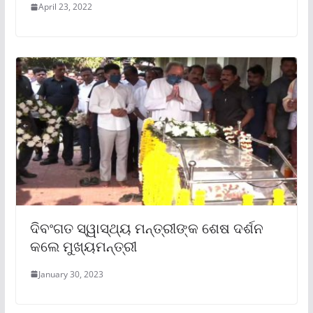
April 23, 2022
ଦିବଂଗତ ସ୍ୱାସ୍ଥ୍ୟ ମନ୍ତ୍ରୀଙ୍କ ଶେଷ ଦର୍ଶନ
କଲେ ମୁଖ୍ୟମନ୍ତ୍ରୀ
January 30, 2023