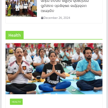
ସମ୍‌ରେ ନବଜାତ ଶିଶୁଙ୍କ କ୍ଷେତ୍ରରେ
ପୁର୍ନଜୀବନ ପ୍ରଶିକ୍ଷଣ କାର୍ଯ୍ୟକ୍ରମ
ଆୟୋଜିତ
December 26, 2024
Health
HEALTH