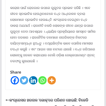
କରୋନା ପାଇଁ ରୋଜଗାର ଉପରେ ଗୁରୁତର ପ୍ରଭାବ ପଡିଛି । ଏବେ
ଜୀବନ ସ୍ବାଭାବିକ ହେଉଥିବାବେଳେ ବନ୍ଦ ଆନ୍ଦୋଳନ ଦ୍ବାରା
ଲୋକମାନେ ପ୍ରଭାବିତ ହେଉଛନ୍ତି ।କଂଗ୍ରେସ ଦେଇଥିବା ବନ୍ଦ
ଡାକରା ଅଯଥାର୍ଥ । ରାଜନୀତି ନକରି ଲୋକଙ୍କ ଜୀବନ ଯାତ୍ରା ଉପରେ
ଗୁରୁତ୍ବ ଦେବା ଆବଶ୍ୟକ । ନ୍ୟାୟିକ ପ୍ରକ୍ରିୟାରେ ସମସ୍ତେ ସାମିଲ
ହେବା ଦରକାର । ରାଜନୈତିକ ଦଳମାନେ ନାଗରିକଙ୍କ ନିକଟରେ
ଦାୟିତ୍ବସମ୍ପନ୍ନ ହୁଅନ୍ତୁ । ତଥ୍ୟଭିତ୍ତିକ ଭାବେ ପୋଲିସ ମାମଲାର
ତଦନ୍ତ କରୁଛି । ଏବଂ ଆଇନ ତାହା ବାଟରେ ଯାଉଛି । ବନ୍ଦ ଜରିଆରେ
ଲୋକଙ୍କୁ ହରକତ କରାନଯାଉ ବୋଲି ଓଡ଼ିଶା ଡେଭ୍ଲପମେଣ୍ଟ ଓ୍ବାଚ୍
ତରଫରୁ କୁହାଯାଇଛି ।
Share
କଂଗ୍ରେସର ହରତାଳ ‘ଜୋକ୍‍’ରେ ପରିଣତ ହୋଇଛି: ବିଜେଡି