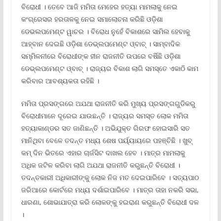
ବିରୋଧୀ । ତେବେ ଆଜି ମମିତା ମେହେର ହତ୍ୟା ମାମଲାକୁ ନେଇ
କଂଗ୍ରେସର ହରତାଳକୁ ନେଇ ସମାଲୋଚନା କରିଛି ଓଡ଼ିଶା
ଡେଭଲପମେଣ୍ଟ ୱାଚର । ବିରୋଧ ନୁହେଁ ବିକାଶରେ ସାମିଲ ହେବାକୁ
ଆହ୍ବାନ ଦେଇଛି ଓଡ଼ିଶା ଡେଭ୍ଲପମେଣ୍ଟ ଓ୍ବାଚ୍ । ସାମ୍ବାଦିକ
ସମ୍ମିଳନୀରେ ବିରୋଧୀଙ୍କ ହୀନ ରାଜନୀତି ଉପରେ ବର୍ଷିଛି ଓଡ଼ିଶା
ଡେଭ୍ଲପମେଣ୍ଟ ଓ୍ବାଚ୍ । ରାଜ୍ୟର ବିକାଶ ଲାଗି ସମସ୍ତେ ଏକାଠି କାମ
କରିବାର ଆବଶ୍ୟକତା ରହିଛି ।
ମମିତା ପ୍ରସଙ୍ଗରେ ଅଯଥା ରାଜନୀତି କରି ମୁଖ୍ୟ ପ୍ରସଙ୍ଗଗୁଡିକରୁ
ବିରୋଧୀମାନେ ଦୂରେଇ ଯାଉଛନ୍ତି । ରାଜ୍ୟର ସମସ୍ତ ଲୋକ ମମିତା
ହତ୍ୟାକାଣ୍ଡର ସତ ଜାଣିଛନ୍ତି । ଅଭିଯୁକ୍ତ ଗିରଫ ହୋଇସାରି ସତ
ମାନିଥିବା ବେଳେ ତଦନ୍ତ ମଧ୍ୟ ଶେଷ ପର୍ୟ୍ୟାୟରେ ପହଞ୍ଚିଛି । ଖୁବ୍
କମ୍ ଦିନ ଭିତରେ ଏହାର ଚାର୍ଜସିଟ ଦାଖଲ ହେବ । ମାତ୍ର ମାମଲାକୁ
ଅଧିକ ଜଟିଳ କରିବା ଲାଗି ଅଯଥା ରାଜନୀତି କରୁଛନ୍ତି ବିରୋଧୀ ।
ତଦନ୍ତକାରୀ ଅଧିକାରୀଙ୍କୁ ଲୋକ ନିଜ ମତ ଦେଇପାରିବେ । ସତ୍ୟପାଠ
ଜରିଆରେ କୋର୍ଟରେ ମଧ୍ୟ ଦର୍ଶାଇପାରିବେ । ମାତ୍ର ତାହା ନକରି ସଭା,
ଧାରଣା, ଶୋଭାଯାତ୍ରା କରି ଲୋକଙ୍କୁ ହଇରାଣ କରୁଛନ୍ତି ବିରୋଧୀ ଦଳ
।