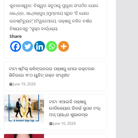
ଭୁବନେଶ୍ୱର: ବିଶ୍ୱର ସବୁଠାରୁ ପୁରୁଣା ସଂଗଠିତ ଯୋଗ
କେନ୍ଦ୍ର, ସାନ୍ତାକ୍ରୁଜ୍ (ମୁମ୍ବାଇ) ସ୍ଥିତ ‘ଦି ଯୋଗ
ଇନଷ୍ଟିଚ୍ୟୁଟ୍‌’ (ଟିୱାଇଆଇ), ପକ୍ଷରୁ ଚଳିତ ବର୍ଷର
ବିଷୟବସ୍ତୁ “ସୁସ୍ଥ ବାର୍ଦ୍ଧକ୍ୟ
Share
ଟାଟା ଷ୍ଟିଲ୍‌ କଳିଙ୍ଗନଗର ପକ୍ଷରୁ ମେଗା ରକ୍ତଦାନ
ଶିବିରରେ ୨୮୦ ୟୁନିଟ୍‌ ରକ୍ତ ସଂଗୃହୀତ
June 19, 2026
ଟାଟା ଏଆଇଜି ପକ୍ଷରୁ
ମେଡିକେୟାର ରିଜର୍ଭ ସୁପର ଟପ୍‌-
ଅପ୍ ପ୍ଲାନ୍‌ର ଶୁଭାରମ୍ଭ
June 10, 2026