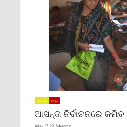
LATEST
ରାଜ୍ୟ
ଆସନ୍ତା ନିର୍ବାଚନରେ କମିବ 
July 17, 2018
admin