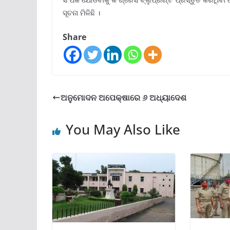
ସୂଚନା ମିଳିଛି ।
Share
ଅନୁମୋଦନ ଅପେକ୍ଷାରେ ୬ ଅଧ୍ୟାଦେଶ
You May Also Like