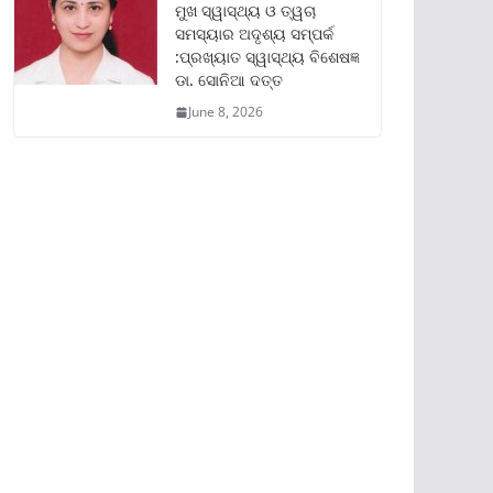
ମୁଖ ସ୍ୱାସ୍ଥ୍ୟ ଓ ତ୍ୱଚା
ସମସ୍ୟାର ଅଦୃଶ୍ୟ ସମ୍ପର୍କ
:ପ୍ରଖ୍ୟାତ ସ୍ୱାସ୍ଥ୍ୟ ବିଶେଷଜ୍ଞ
ଡା. ସୋନିଆ ଦତ୍ତ
June 8, 2026