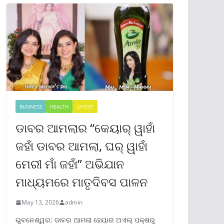
BUSINESS
HEALTH
LATEST
ଡାବର ଆମଲାର “କେୟାର୍ ୱାହାଁ
ଜହାଁ ଡାବର ଆମଲା, ଘର୍ ୱାହାଁ
ମେରୀ ମାଁ ଜହାଁ” ଅଭିଯାନ
ମାଧ୍ୟମରେ ମାତୃଦିବସ ପାଳନ
May 13, 2026
admin
ଭୁବନେଶ୍ୱର: ଡାବର ଆମଲା ହେୟାର ଅଏଲ୍ ପକ୍ଷରୁ