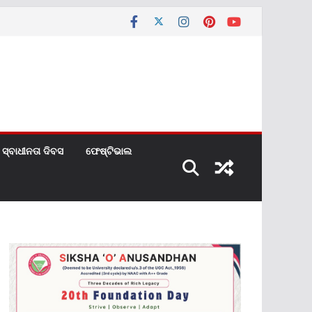
ସ୍ବାଧୀନତା ଦିବସ
ଫେଷ୍ଟିଭାଲ