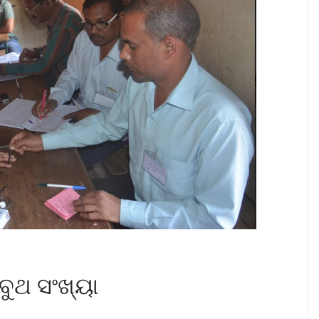
ବୁଥ ସଂଖ୍ୟା