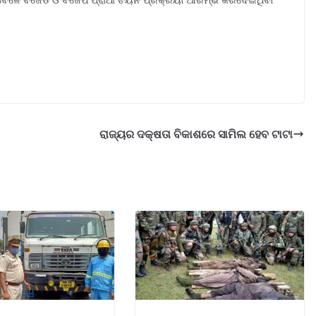
ରାଜ୍ୟର ଦକ୍ଷତା ବିକାଶରେ ସାମିଲ ହେବ ଟାଟା