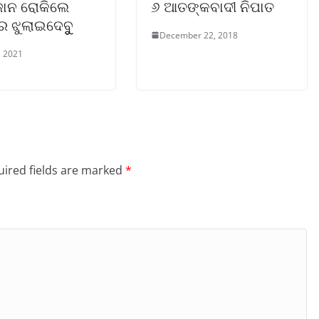
ାନ ରୋକିଲେ
୬ ଆତଙ୍କବାଦୀ ନିପାତ
 ଝୁଲାଇଦେବୁୁୁ
December 22, 2018
, 2021
ired fields are marked
*