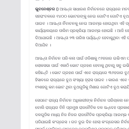
ଭୁବନେ
ଶ୍ବର ()
ଆସନ୍ତା ସାଧାରଣ ନିର୍ବାଚନରେ ରାଜ୍ୟରେ ମତ
ସହରାଂଚଳରେ ୧୪୦୦ ଭୋଟରଙ୍କୁ ନେଇ ଗୋଟିଏ ଗୋଟିଏ ବୂଥ ହେବ 
ପାଇବ । ଆସନ୍ତା ର୍ନିବାଚନକୁ ନେଇ ଆରମ୍ଭ ହୋଇଥିବା ଏହି ପ୍ରକ
କାର୍ଯ୍ୟାଳୟରେ ତାଲିମ ପ୍ରକ୍ରିୟା ଆରମ୍ଭ ହୋଇଛି । ଆଜି ଖୋର
ଦିଆଯାଇଛି । ଆସନ୍ତା ୨୩ ତାରିଖ ପର୍ଯ୍ୟନ୍ତ ହେବାକୁଥିବା ଏହି 
ଦିଆଯିବ ।
ଆସନ୍ତା ନିର୍ବାଚନ ପରି·ଳନା ପାଇଁ ଓଡିଶାକୁ ୯୬ହଜାର ଇଭିଏମ
ଲୋକସଭା ପାଇଁ ଏକାଠି ଭୋଟ ଗ୍ରହଣ ହେବାକୁ ଥିବାରୁ ସବୁ ଇଭିଏ
କହିଛନ୍ତି । ଭୋଟ ଗ୍ରହଣ ପାଇଁ ଏବେ ରାଜ୍ୟରେ ୩୬ହଜାର ବୁଥ 
ହିସାବରେ ରାଜ୍ୟରେ ବୁଥ ସଂଖ୍ୟା ହ୍ରାସ ପାଇବ । କାରଣ ଏବେ 
୧୨ଶହରୁ କମ ଭୋଟ ଥିବା ବୁଥଗୁଡିକୁ ମିଶାଇ ଗୋଟିଏ ବୁଥ କରାଯ
ସେପଟେ ରାଜ୍ୟ ନିର୍ବାଚନ ଅଧିକାରୀଙ୍କ ନିର୍ବାଚନ ପରିଚାଳନା 
ବୋଲି ରାଜ୍ୟର ତିନି ପ୍ରମୁଖ ରାଜନୈତିକ ଦଳ ସନ୍ଦେହ ପ୍ରକାଶ
ଦଳଗୁଡିକ ମଧ୍ୟ ନିଜ ନିଜର ରାଜନୈତିକ ପ୍ରକ୍ରିୟା ଆରମ୍ଭ 
ପଡିଯାଇଛି କଂଗ୍ରେସ । ଗତ ଦୁଇ ଦିନ ହେଲା କଂଗ୍ରେସର ନିର୍
ସଂପର୍କ ଯୋଡିବାକୁ କଂଗ୍ରେସ ବ୍ଲୁପ୍ରିଣ୍ଟ ପ୍ରସ୍ତୁତ କରିଥିବ