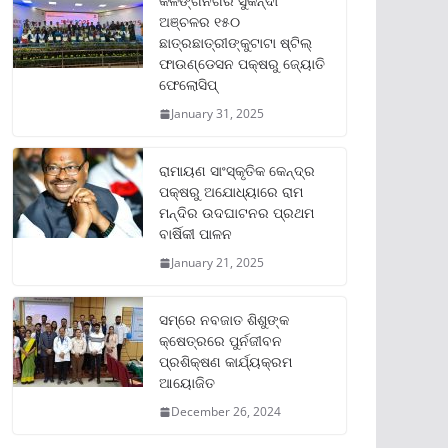
କଳିଙ୍ଗନଗର ସୁକିନ୍ଦା
ଅଞ୍ଚଳର ୧୫୦
ଛାତ୍ରଛାତ୍ରୀଙ୍କୁଟାଟା ଷ୍ଟିଲ୍
ଫାଉଣ୍ଡେସନ ପକ୍ଷରୁ ଜ୍ୟୋତି
ଫେଲୋସିପ୍‌
January 31, 2025
ରାମାୟଣ ସାଂସ୍କୃତିକ କେନ୍ଦ୍ର
ପକ୍ଷରୁ ଅଯୋଧ୍ୟାରେ ରାମ
ମନ୍ଦିର ଉଦଘାଟନର ପ୍ରଥମ
ବାର୍ଷିକୀ ପାଳନ
January 21, 2025
ସମ୍‌ରେ ନବଜାତ ଶିଶୁଙ୍କ
କ୍ଷେତ୍ରରେ ପୁର୍ନଜୀବନ
ପ୍ରଶିକ୍ଷଣ କାର୍ଯ୍ୟକ୍ରମ
ଆୟୋଜିତ
December 26, 2024