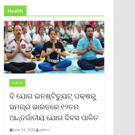
Health
HEALTH
ଦି ଯୋଗ ଇନଷ୍ଟିଚ୍ୟୁଟ୍ ପକ୍ଷରୁ
ସମଗ୍ର ଭାରତରେ ୧୨ତମ
ଆନ୍ତର୍ଜାତୀୟ ଯୋଗ ଦିବସ ପାଳିତ
June 24, 2026
admin