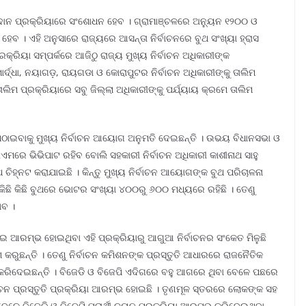
ଦାନ ପ୍ରକ୍ରିୟାରେ ସଂଶୋଧନ ହେବ । ଗ୍ରାମାଞ୍ଚଳରେ ଅନ୍ୟୁନ ୧୨୦୦ ଓ
। ଏହି ଅନୁସାରେ ରାଜ୍ୟରେ ଆସନ୍ତା ନିର୍ବାଚନରେ ବୁଥ ସଂଖ୍ୟା ହ୍ରାସ
୍ରିୟା ସମ୍ପର୍କରେ ଆଜିଠୁ ରାଜ୍ୟ ମୁଖ୍ୟ ନିର୍ବାଚନ ଅଧିକାରୀଙ୍କ
୍ଦ୍ଧା, ନୟାଗଡ଼, ରାୟଗଡା ଓ କୋରାପୁଟର ନିର୍ବାଚନ ଅଧିକାରୀଙ୍କୁ ତାଲିମ
ତାଲିମ ପ୍ରକ୍ରିୟାରେ ସବୁ ଜିଲ୍ଲା ଅଧିକାରୀଙ୍କୁ ପର୍ଯ୍ୟାୟ କ୍ରମେ ତାଲିମ
 ପଠାଇବାକୁ ମୁଖ୍ୟ ନିର୍ବାଚନ ଆୟୋଗ ଅନୁମତି ଦେଇଛନ୍ତି । ଉଭୟ ବିଧାନସଭା ଓ
ମରେ ଭିଭିପାଟ ରହିବ ବୋଲି ସହକାରୀ ନିର୍ବାଚନ ଅଧିକାରୀ କାଶୀନାଥ ସାହୁ
ଚିହ୍ନଟ କରାଯାଇଛି । କିନ୍ତୁ ମୁଖ୍ୟ ନିର୍ବାଚନ ଆୟୋଗଙ୍କ ବୁଥ ପରିଚାଳନା
କିଛି କିଛି ବୁଥରେ ଭୋଟର ସଂଖ୍ୟା ୪୦୦ରୁ ୬୦୦ ମଧ୍ୟରେ ରହିଛି । ତେଣୁ
ିବ ।
ନେଇ ଆରମ୍ଭ ହୋଇଥିବା ଏହି ପ୍ରକ୍ରିୟାରୁ ଆଗୁଆ ନିର୍ବାଚନର ସଂକେତ ମିଳୁଛି
 କରୁଛନ୍ତି । ତେଣୁ ନିର୍ବାଚନ କମିଶନଙ୍କ ପ୍ରସ୍ତୁତି ଆଧାରରେ ରାଜନୈତିକ
କରିଦେଇଛନ୍ତି । ବିଜେଡି ଓ ବିଜେପି ଏଦିଗରେ ବହୁ ଆଗରେ ଥିବା ବେଳେ ପଛରେ
ବାଚନ ପ୍ରସ୍ତୁତି ପ୍ରକ୍ରିୟା ଆରମ୍ଭ ହୋଇଛି । ତୃଣମୂଳ ସ୍ତରରେ ଲୋକଙ୍କ ସହ
ା ବେଳେ ବିଜେଡି ଓ ବିଜେପି ପ୍ରାର୍ଥୀ ଚୟନ ପ୍ରକ୍ରିୟା ଆରମ୍ଭ କରିଦେଇଥିବା