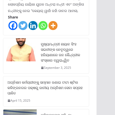
ଲୋକପ୍ରିୟ ଗାୟିକା ଯୁଗଳ ଅନ୍ତରା ନନ୍ଦୀ ଏବଂ ଅଙ୍କିତା
ନନ୍ଦୀଙ୍କୁ ନେଇ “କେୟାର୍ ୱାହାଁ ଜହାଁ ଡାବର ଆମଲା,
Share
ମୁଖ୍ୟମନ୍ତ୍ରୀ ନାୟାବ ସିଂହ
ସଇନୀଙ୍କ ନେତୃତ୍ୱରେ
ହରିୟାଣାରେ ଜନ କୈନ୍ଦ୍ରୀକ
ସଂସ୍କାର ତ୍ୱରାନ୍ୱିତ
September 3, 2025
ଅଗ୍ନିଶମ କର୍ମଚାରୀଙ୍କୁ ସମ୍ମାନ ଜଣାଇ ଟାଟା ଷ୍ଟିଲ
କଳିଙ୍ଗନଗର ପକ୍ଷରୁ ଜାତୀୟ ଅଗ୍ନିଶମ ସେବା ସପ୍ତାହ
ପାଳିତ
April 15, 2025