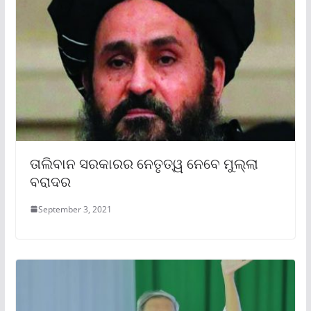
ତାଲିବାନ ସରକାରର ନେତୃତ୍ୱ ନେବେ ମୁଲ୍ଲା
ବରାଦର
September 3, 2021