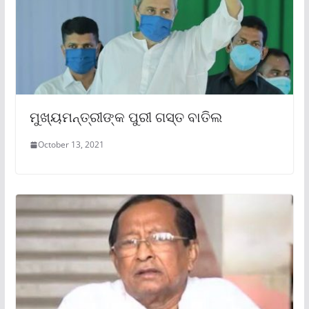
ମୁଖ୍ୟମନ୍ତ୍ରୀଙ୍କ ପୁରୀ ଗସ୍ତ ବାତିଲ
October 13, 2021