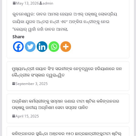
May 13, 2026
admin
ଭୁବନେଶ୍ୱର: ଡାବର ଆମଲା ହେୟାର ଅଏଲ୍ ପକ୍ଷରୁ ଲୋକପ୍ରିୟ
ଗାୟିକା ଯୁଗଳ ଅନ୍ତରା ନନ୍ଦୀ ଏବଂ ଅଙ୍କିତା ନନ୍ଦୀଙ୍କୁ ନେଇ
“କେୟାର୍ ୱାହାଁ ଜହାଁ ଡାବର ଆମଲା,
Share
ମୁଖ୍ୟମନ୍ତ୍ରୀ ନାୟାବ ସିଂହ ସଇନୀଙ୍କ ନେତୃତ୍ୱରେ ହରିୟାଣାରେ ଜନ
କୈନ୍ଦ୍ରୀକ ସଂସ୍କାର ତ୍ୱରାନ୍ୱିତ
September 3, 2025
ଅଗ୍ନିଶମ କର୍ମଚାରୀଙ୍କୁ ସମ୍ମାନ ଜଣାଇ ଟାଟା ଷ୍ଟିଲ କଳିଙ୍ଗନଗର
ପକ୍ଷରୁ ଜାତୀୟ ଅଗ୍ନିଶମ ସେବା ସପ୍ତାହ ପାଳିତ
April 15, 2025
କଳିଙ୍ଗନଗର ସୁକିନ୍ଦା ଅଞ୍ଚଳର ୧୫୦ ଛାତ୍ରଛାତ୍ରୀଙ୍କୁଟାଟା ଷ୍ଟିଲ୍