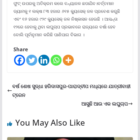
ଫୁଟ୍ ଉପରକୁ ଅତିକ୍ରମ କଲେ ବନ୍ୟାଜଳ ଛଡାଯିବ।ବର୍ତ୍ତମାନ
ଡ୍ୟାମକୁ ୧ ଲକ୍ଷ ୮୩ ହଜାର ୬୧୫ କ୍ୟୁସେକ୍ ଜଳ ପ୍ରବେଶ କରୁଛି
ଏବଂ ୧୬ ହଜାର ୯୨୯ କ୍ୟୁସେକ୍ ଜଳ ନିଷ୍କାସନ ହେଉଛି । ଆସନ୍ତା
୧୨ରେ ହେବାକୁ ଥିବା ଲଘୁଚାପ ପ୍ରଭାବରେ ରାଜ୍ୟରେ ବର୍ଷା ହେବ
ବୋଲି ପୂର୍ବାନୁମାନ କରିଛି ପାଣିପାଗ ବିଭାଗ ।
Share
ବର୍ଷ ଶେଷ ସୁଦ୍ଧା ହରିଦାସପୁର-ପାରାଦ୍ବୀପ ମଧ୍ୟରେ ଯାତ୍ରୀବାହୀ
ଟ୍ରେନ
ଆସୁଛି ଆଉ ଏକ ଲଘୁଚାପ
You May Also Like