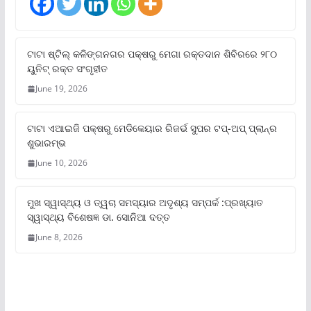
ଟାଟା ଷ୍ଟିଲ୍‌ କଳିଙ୍ଗନଗର ପକ୍ଷରୁ ମେଗା ରକ୍ତଦାନ ଶିବିରରେ ୨୮୦
ୟୁନିଟ୍‌ ରକ୍ତ ସଂଗୃହୀତ
June 19, 2026
ଟାଟା ଏଆଇଜି ପକ୍ଷରୁ ମେଡିକେୟାର ରିଜର୍ଭ ସୁପର ଟପ୍‌-ଅପ୍ ପ୍ଲାନ୍‌ର
ଶୁଭାରମ୍ଭ
June 10, 2026
ମୁଖ ସ୍ୱାସ୍ଥ୍ୟ ଓ ତ୍ୱଚା ସମସ୍ୟାର ଅଦୃଶ୍ୟ ସମ୍ପର୍କ :ପ୍ରଖ୍ୟାତ
ସ୍ୱାସ୍ଥ୍ୟ ବିଶେଷଜ୍ଞ ଡା. ସୋନିଆ ଦତ୍ତ
June 8, 2026