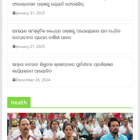
ଫାଉଣ୍ଡେସନ ପକ୍ଷରୁ ଜ୍ୟୋତି ଫେଲୋସିପ୍‌
January 31, 2025
ରାମାୟଣ ସାଂସ୍କୃତିକ କେନ୍ଦ୍ର ପକ୍ଷରୁ ଅଯୋଧ୍ୟାରେ ରାମ ମନ୍ଦିର
ଉଦଘାଟନର ପ୍ରଥମ ବାର୍ଷିକୀ ପାଳନ
January 21, 2025
ସମ୍‌ରେ ନବଜାତ ଶିଶୁଙ୍କ କ୍ଷେତ୍ରରେ ପୁର୍ନଜୀବନ ପ୍ରଶିକ୍ଷଣ
କାର୍ଯ୍ୟକ୍ରମ ଆୟୋଜିତ
December 26, 2024
Health