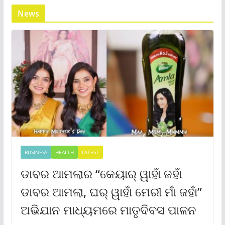
News
BUSINESS
HEALTH
LATEST
ଡାବର ଆମଲାର “କେୟାର୍ ୱାହାଁ ଜହାଁ
ଡାବର ଆମଲା, ଘର୍ ୱାହାଁ ମେରୀ ମାଁ ଜହାଁ”
ଅଭିଯାନ ମାଧ୍ୟମରେ ମାତୃଦିବସ ପାଳନ