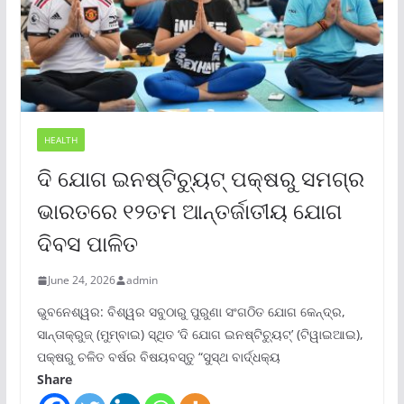
HEALTH
ଦି ଯୋଗ ଇନଷ୍ଟିଚ୍ୟୁଟ୍ ପକ୍ଷରୁ ସମଗ୍ର
ଭାରତରେ ୧୨ତମ ଆନ୍ତର୍ଜାତୀୟ ଯୋଗ
ଦିବସ ପାଳିତ
June 24, 2026
admin
ଭୁବନେଶ୍ୱର: ବିଶ୍ୱର ସବୁଠାରୁ ପୁରୁଣା ସଂଗଠିତ ଯୋଗ କେନ୍ଦ୍ର,
ସାନ୍ତାକ୍ରୁଜ୍ (ମୁମ୍ବାଇ) ସ୍ଥିତ ‘ଦି ଯୋଗ ଇନଷ୍ଟିଚ୍ୟୁଟ୍‌’ (ଟିୱାଇଆଇ),
ପକ୍ଷରୁ ଚଳିତ ବର୍ଷର ବିଷୟବସ୍ତୁ “ସୁସ୍ଥ ବାର୍ଦ୍ଧକ୍ୟ
Share