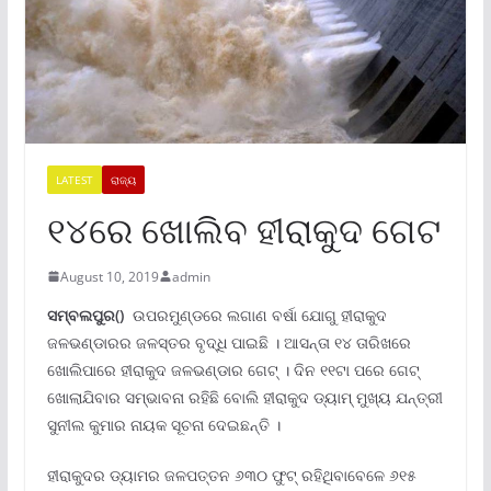
LATEST
ରାଜ୍ୟ
୧୪ରେ ଖୋଲିବ ହୀରାକୁଦ ଗେଟ
August 10, 2019
admin
ସମ୍ବଲପୁର()
ଉପରମୁଣ୍ଡରେ ଲଗାଣ ବର୍ଷା ଯୋଗୁ ହୀରାକୁଦ
ଜଳଭଣ୍ଡାରର ଜଳସ୍ତର ବୃଦ୍ଧି ପାଇଛି । ଆସନ୍ତା ୧୪ ତାରିଖରେ
ଖୋଲିପାରେ ହୀରାକୁଦ ଜଳଭଣ୍ଡାର ଗେଟ୍ । ଦିନ ୧୧ଟା ପରେ ଗେଟ୍
ଖୋଲାଯିବାର ସମ୍ଭାବନା ରହିଛି ବୋଲି ହୀରାକୁଦ ଡ୍ୟାମ୍ ମୁଖ୍ୟ ଯନ୍ତ୍ରୀ
ସୁନୀଲ କୁମାର ନାୟକ ସୂଚନା ଦେଇଛନ୍ତି ।
ହୀରାକୁଦର ଡ୍ୟାମର ଜଳପତ୍ତନ ୬୩୦ ଫୁଟ୍ ରହିଥିବାବେଳେ ୬୧୫