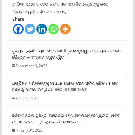
ଗାୟିକା ଯୁଗଳ ଅନ୍ତରା ନନ୍ଦୀ ଏବଂ ଅଙ୍କିତା ନନ୍ଦୀଙ୍କୁ ନେଇ
“କେୟାର୍ ୱାହାଁ ଜହାଁ ଡାବର ଆମଲା,
Share
ମୁଖ୍ୟମନ୍ତ୍ରୀ ନାୟାବ ସିଂହ ସଇନୀଙ୍କ ନେତୃତ୍ୱରେ ହରିୟାଣାରେ ଜନ
କୈନ୍ଦ୍ରୀକ ସଂସ୍କାର ତ୍ୱରାନ୍ୱିତ
September 3, 2025
ଅଗ୍ନିଶମ କର୍ମଚାରୀଙ୍କୁ ସମ୍ମାନ ଜଣାଇ ଟାଟା ଷ୍ଟିଲ କଳିଙ୍ଗନଗର
ପକ୍ଷରୁ ଜାତୀୟ ଅଗ୍ନିଶମ ସେବା ସପ୍ତାହ ପାଳିତ
April 15, 2025
କଳିଙ୍ଗନଗର ସୁକିନ୍ଦା ଅଞ୍ଚଳର ୧୫୦ ଛାତ୍ରଛାତ୍ରୀଙ୍କୁଟାଟା ଷ୍ଟିଲ୍
ଫାଉଣ୍ଡେସନ ପକ୍ଷରୁ ଜ୍ୟୋତି ଫେଲୋସିପ୍‌
January 31, 2025