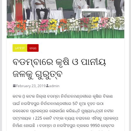
LATEST
ରାଜ୍ୟ
ବଡମ୍ବାରେ କୃଷି ଓ ପାନୀୟ
ଜଳକୁ ଗୁରୁତ୍ବ
February 23, 2019
admin
କଟକ () କଟକ ଜିଲ୍ଲା ବଡମ୍ବା ନିର୍ବାଚନମଣ୍ଡଳୀରେ କୃଷିର ବିକାଶ
ପାଇଁ ନରସିଂହପୁର ନିର୍ବାଚନମଣ୍ଡଳୀରେ 5ଟି ନୂଆ ବୃହତ ଉଠା
ଜଳସେଚନ ପ୍ରକଳ୍ପର ଲୋକାର୍ପଣ କରିଛନ୍ତି ମୁଖ୍ୟମନ୍ତ୍ରୀ ନବୀନ
ପଟ୍ଟନାୟକ । 225 କୋଟି ଟଙ୍କା ବ୍ୟୟ ବରାଦରେ ଏହିସବୁ ପ୍ରକଳ୍ପ
ନିର୍ମାଣ ହୋଇଛି । ବଡମ୍ବା ଓ ନରସିଂହପୁର ବ୍ଲକର 9950 ହେକ୍ଟର