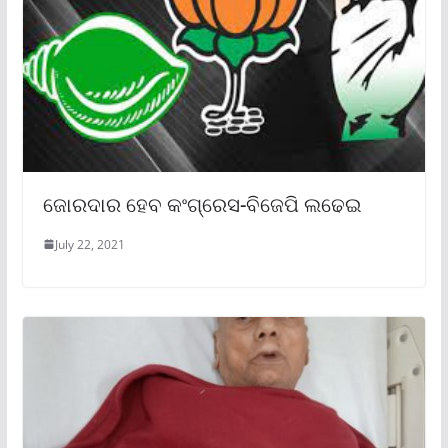
ଜୋରଦାର ହେବ କଂଗ୍ରେସ-ବିଜେପି ଲଢେଇ
July 22, 2021