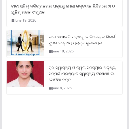
ଟାଟା ଷ୍ଟିଲ୍‌ କଳିଙ୍ଗନଗର ପକ୍ଷରୁ ମେଗା ରକ୍ତଦାନ ଶିବିରରେ ୨୮୦
ୟୁନିଟ୍‌ ରକ୍ତ ସଂଗୃହୀତ
June 19, 2026
ଟାଟା ଏଆଇଜି ପକ୍ଷରୁ ମେଡିକେୟାର ରିଜର୍ଭ
ସୁପର ଟପ୍‌-ଅପ୍ ପ୍ଲାନ୍‌ର ଶୁଭାରମ୍ଭ
June 10, 2026
ମୁଖ ସ୍ୱାସ୍ଥ୍ୟ ଓ ତ୍ୱଚା ସମସ୍ୟାର ଅଦୃଶ୍ୟ
ସମ୍ପର୍କ :ପ୍ରଖ୍ୟାତ ସ୍ୱାସ୍ଥ୍ୟ ବିଶେଷଜ୍ଞ ଡା.
ସୋନିଆ ଦତ୍ତ
June 8, 2026