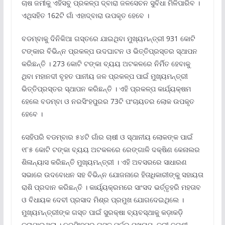
ଚାଷ ଜମୀକୁ ଏହିସବୁ ପ୍ରକଳ୍ପ ଦ୍ବାରା ଜଳସେଚନ ସୁବିଧା ମିଳିପାରିବ ।
ଏଥିସହିତ 162ଟି ଗାଁ ଏହାଦ୍ବାରା ଉପକୃତ ହେବେ ।
ବଡମ୍ବାକୁ ଦିନିକିଆ ଗସ୍ତରେ ଯାଇଥିବା ମୁଖ୍ୟମନ୍ତ୍ରୀ 931 କୋଟି
ଟଙ୍କାର ବିଭିନ୍ନ ପ୍ରକଳ୍ପ ଉଦଘାଟନ ଓ ଭିତ୍ତିପ୍ରସ୍ତର ସ୍ଥାପନ
କରିଛନ୍ତି । 273 କୋଟି ଟଙ୍କା ବ୍ୟୟ ଅଟକଳରେ ନିର୍ମିତ ହେବାକୁ
ଥିବା ମହାନଦୀ ବୃହତ ପାନୀୟ ଜଳ ପ୍ରକଳ୍ପ ପାଇଁ ମୁଖ୍ୟମନ୍ତ୍ରୀ
ଭିତ୍ତିପ୍ରସ୍ତର ସ୍ଥାପନ କରିଛନ୍ତି । ଏହି ପ୍ରକଳ୍ପ କାର୍ଯ୍ୟକ୍ଷମ
ହେଲେ ବଡମ୍ବା ଓ ନରସିଂହପୁରର 73ଟି ପଂଚାୟତର ଲୋକ ଉପକୃତ
ହେବେ ।
ସେହିପରି ବଡମ୍ବାର ୫୪ଟି ଗାଁର ଚାଷୀ ଓ ସ୍ଥାନୀୟ ଲୋକଙ୍କ ପାଇଁ
୧୮୫ କୋଟି ଟଙ୍କା ବ୍ୟୟ ଅଟକଳରେ ରେଙ୍ଗାଳି ଦକ୍ଷିଣ କେନାଲର
ଶିଳାନ୍ୟାସ କରିଛନ୍ତି ମୁଖ୍ୟମନ୍ତ୍ରୀ । ଏହି ଅବସରରେ ସାଧାରଣ
ସଭାରେ ଉଦବୋଧନ ସହ ବିଭିନ୍ନ ଯୋଜନାରେ ହିତାଧିକାରୀଙ୍କୁ ସହାୟତା
ରାଶି ପ୍ରଦାନ କରିଛନ୍ତି । କାର୍ୟ୍ୟକ୍ରମରେ ସାଂସଦ ଭର୍ତ୍ତୃହରି ମହତାବ
ଓ ବିଧାୟକ ଦେବୀ ପ୍ରସାଦ ମିଶ୍ର ପ୍ରମୁଖ ଯୋଗଦେଇଥିଲେ ।
ମୁଖ୍ୟମନ୍ତ୍ରୀଙ୍କ ଗସ୍ତ ପାଇଁ ସୁରକ୍ଷା ବ୍ୟବସ୍ଥାକୁ କଡ଼ାକଡ଼ି
କରାଯାଇଥିଲା । ନରସିଂହପୁର ଗସ୍ତ ପୂର୍ବରୁ ମୁଖ୍ୟମନ୍ତ୍ରୀ ଜଟଣୀ