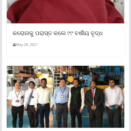
କରୋନାକୁ ପରାସ୍ତ କଲେ ୯୯ ବର୍ଷୀୟ ବୃଦ୍ଧ
May 20, 2021