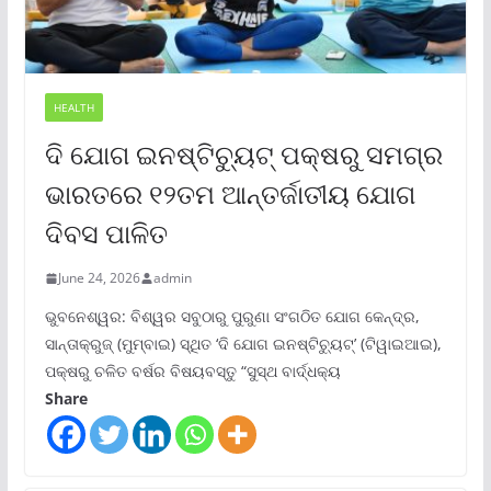
HEALTH
ଦି ଯୋଗ ଇନଷ୍ଟିଚ୍ୟୁଟ୍ ପକ୍ଷରୁ ସମଗ୍ର
ଭାରତରେ ୧୨ତମ ଆନ୍ତର୍ଜାତୀୟ ଯୋଗ
ଦିବସ ପାଳିତ
June 24, 2026
admin
ଭୁବନେଶ୍ୱର: ବିଶ୍ୱର ସବୁଠାରୁ ପୁରୁଣା ସଂଗଠିତ ଯୋଗ କେନ୍ଦ୍ର,
ସାନ୍ତାକ୍ରୁଜ୍ (ମୁମ୍ବାଇ) ସ୍ଥିତ ‘ଦି ଯୋଗ ଇନଷ୍ଟିଚ୍ୟୁଟ୍‌’ (ଟିୱାଇଆଇ),
ପକ୍ଷରୁ ଚଳିତ ବର୍ଷର ବିଷୟବସ୍ତୁ “ସୁସ୍ଥ ବାର୍ଦ୍ଧକ୍ୟ
Share