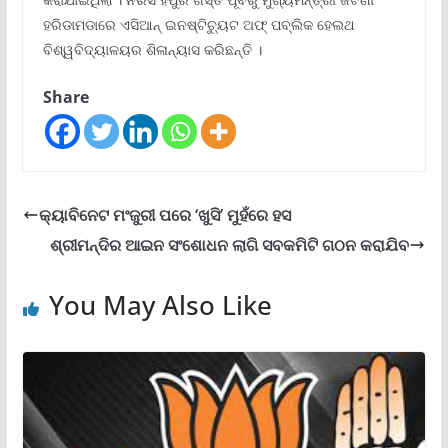
ହରିଡାମଡାରେ ଏସିଆନ୍ ଇନଷ୍ଟିଚ୍ୟୁଟ ଅଫ୍ ପବ୍ଲିକ ହେଲଥ
ବିଶ୍ୱବିଦ୍ୟାଳୟର ଶିଳାନ୍ୟାସ କରିଛନ୍ତି ।
Share
କ୍ୟାବିନେଟ ମଂଜୁରୀ ପରେ ‘ଖୁସି’ ମୁହଁରେ ହସ
ଶ୍ରୀମନ୍ଦିର ଆଇନ ସଂଶୋଧନ ଲାଗି ସବକମିଟି ଗଠନ କରାଯିବ
You May Also Like