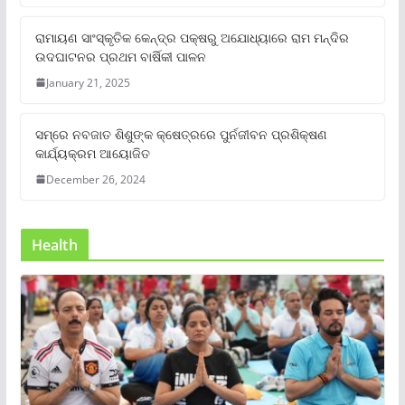
ରାମାୟଣ ସାଂସ୍କୃତିକ କେନ୍ଦ୍ର ପକ୍ଷରୁ ଅଯୋଧ୍ୟାରେ ରାମ ମନ୍ଦିର
ଉଦଘାଟନର ପ୍ରଥମ ବାର୍ଷିକୀ ପାଳନ
January 21, 2025
ସମ୍‌ରେ ନବଜାତ ଶିଶୁଙ୍କ କ୍ଷେତ୍ରରେ ପୁର୍ନଜୀବନ ପ୍ରଶିକ୍ଷଣ
କାର୍ଯ୍ୟକ୍ରମ ଆୟୋଜିତ
December 26, 2024
Health