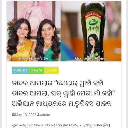
BUSINESS
HEALTH
LATEST
ଡାବର ଆମଲାର “କେୟାର୍ ୱାହାଁ ଜହାଁ
ଡାବର ଆମଲା, ଘର୍ ୱାହାଁ ମେରୀ ମାଁ ଜହାଁ”
ଅଭିଯାନ ମାଧ୍ୟମରେ ମାତୃଦିବସ ପାଳନ
May 13, 2026
admin
ଭୁବନେଶ୍ୱର: ଡାବର ଆମଲା ହେୟାର ଅଏଲ୍ ପକ୍ଷରୁ ଲୋକପ୍ରିୟ