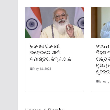
କରୋନା ବିରୋଧୀ
୭୪ତମ 
ଲଢେଇରେ ଶୀର୍ଷ
ଦିବସ 
କମାଣ୍ଡର ଜିଲ୍ଲାପାଳ
ରାଜ୍ୟବ
ମୁଖ୍ୟମ
May 18, 2021
ଶୁଭେଚ୍
January