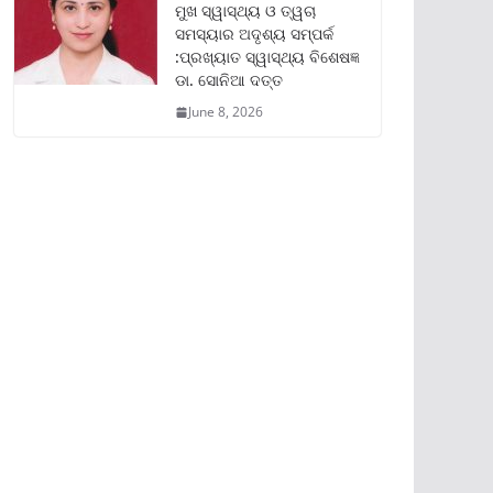
ମୁଖ ସ୍ୱାସ୍ଥ୍ୟ ଓ ତ୍ୱଚା
ସମସ୍ୟାର ଅଦୃଶ୍ୟ ସମ୍ପର୍କ
:ପ୍ରଖ୍ୟାତ ସ୍ୱାସ୍ଥ୍ୟ ବିଶେଷଜ୍ଞ
ଡା. ସୋନିଆ ଦତ୍ତ
June 8, 2026