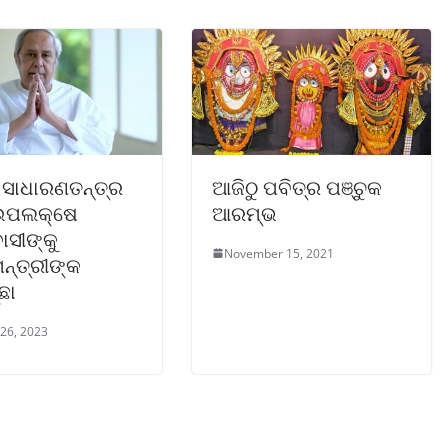
ସାଧାରଣତନ୍ତ୍ର
ଆଜିଠୁ ପବିତ୍ର ପଞ୍ଚୁକ
ଉପଲକ୍ଷେ
ଆରମ୍ଭ
ାସୀଙ୍କୁ
November 15, 2021
ନ୍ତ୍ରୀଙ୍କ
ଛା
 26, 2023