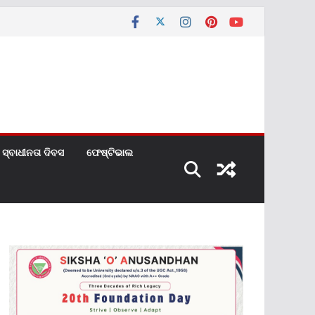
ସ୍ବାଧୀନତା ଦିବସ
ଫେଷ୍ଟିଭାଲ