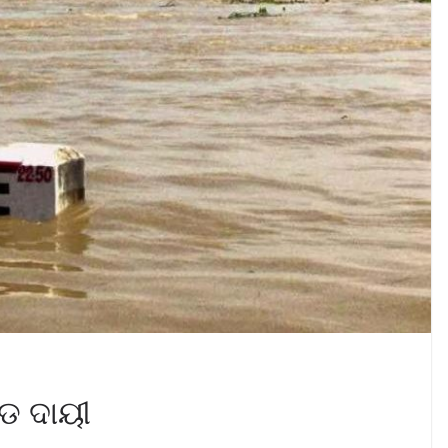
ଗଡ ଦାୟୀ