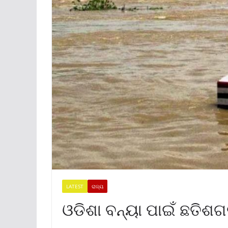
LATEST
ରାଜ୍ୟ
ଓଡିଶା ବନ୍ୟା ପାଇଁ ଛତିଶ