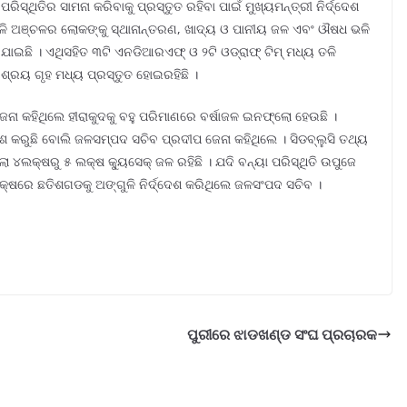
ରିସ୍ଥିତିର ସାମନା କରିବାକୁ ପ୍ରସ୍ତୁତ ରହିବା ପାଇଁ ମୁଖ୍ୟମନ୍ତ୍ରୀ ନିର୍ଦ୍ଦେଶ
, ତଳି ଅଞ୍ଚଳର ଲୋକଙ୍କୁ ସ୍ଥାନାନ୍ତରଣ, ଖାଦ୍ୟ ଓ ପାନୀୟ ଜଳ ଏବଂ ଔଷଧ ଭଳି
ଆଯାଇଛି । ଏଥିସହିତ ୩ଟି ଏନଡିଆରଏଫ୍ ଓ ୨ଟି ଓଡ୍ରାଫ୍ ଟିମ୍ ମଧ୍ୟ ତଳି
ଶ୍ରୟ ଗୃହ ମଧ୍ୟ ପ୍ରସ୍ତୁତ ହୋଇରହିଛି ।
ନା କହିଥିଲେ ହୀରାକୁଦକୁ ବହୁ ପରିମାଣରେ ବର୍ଷାଜଳ ଇନଫ୍ଲୋ ହେଉଛି ।
ଶ କରୁଛି ବୋଲି ଜଳସମ୍ପଦ ସଚିବ ପ୍ରଦୀପ ଜେନା କହିଥିଲେ । ସିଡବ୍ଲୁସି ତଥ୍ୟ
ଲକ୍ଷରୁ ୫ ଲକ୍ଷ କ୍ୟୁସେକ୍ ଜଳ ରହିଛି । ଯଦି ବନ୍ୟା ପରିସ୍ଥିତି ଉପୁଜେ
ଷରେ ଛତିଶଗଡକୁ ଅଙ୍ଗୁଳି ନିର୍ଦ୍ଦେଶ କରିଥିଲେ ଜଳସଂପଦ ସଚିବ ।
ପୁରୀରେ ଝାଡଖଣ୍ଡ ସଂଘ ପ୍ରଚାରକ