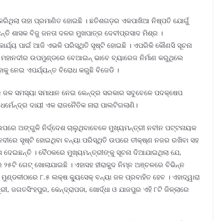
ମାନ କରିଥିଲା ତାହା ପ୍ରମାଣିତ ହୋଇଛି । ଛତିଶଗଡ଼ର ଏକପାଖିଆ ନିଷ୍ପତି ଯୋଗୁଁ
ନ୍ତି ଶାସକ ବିଜୁ ଜନତା ଦଳର ମୁଖପାତ୍ର ଦେବୀପ୍ରସାଦ ମିଶ୍ର ।
ଯ୍ୟ ପାଇଁ ଆଜି ଏଭଳି ପରିସ୍ଥିତି ସୃଷ୍ଟି ହୋଇଛି । ଏପରିକି କୌଣସି ସୂଚନା
େ ମହାନଦୀର ଉପମୁଣ୍ଡରେ ବେଆଇନ୍ ଭାବେ ବ୍ୟାରେଜ ନିର୍ମାଣ କରୁଥିଲେ
ହାକୁ ନେଇ ଏପର୍ଯ୍ୟନ୍ତ ବିରୋଧ କରୁଛି ବିଜେଡି ।
ରେ ଜଳ ସମସ୍ୟା ସମାଧାନ ନେଇ କେନ୍ଦ୍ର ସରକାର ସବୁବେଳେ ପଦକ୍ଷେପ
ଧର୍ମେନ୍ଦ୍ର ଦାୟୀ ଏକ ରାଜନୈତିକ ନାରା ପାଲଟିଗଲାଣି।
ରେ ଅଙ୍ଗୁଳି ନିର୍ଦ୍ଦେଶ ଚାଲୁଥିବାବେଳେ ମୁଖ୍ୟମନ୍ତ୍ରୀ ନବୀନ ପଟ୍ଟନାୟକ
ହାନଦୀରେ ସୃଷ୍ଟି ହୋଇଥିବା ବନ୍ୟା ପରିସ୍ଥିତି ଉପରେ ତୀକ୍ଷ୍ଣ ନଜର ରଖିବା ସହ
୍ଦେଶ ଦେଇଛନ୍ତି । ବୈଠକରେ ମୁଖ୍ୟମନ୍ତ୍ରୀଙ୍କୁ ସୂଚନା ଦିଆଯାଇଥିଲା ଯେ,
 ୨୫ଟି ଗେଟ୍ ଖୋଲାଯାଇଛି । ଏହାସହ ହୀରାକୁଦ ନିମ୍ନ ଅଞ୍ଚଳରେ ବିଭିନ୍ନ
ା ମୁଣ୍ଡଳୀଠାରେ ୮.୫ ଲକ୍ଷ କ୍ୟୁସେକ୍ ବନ୍ୟା ଜଳ ପ୍ରବାହିତ ହେବ । ଏହାଦ୍ୱାରା
 ଜଗତସିଂହପୁର, କେନ୍ଦ୍ରାପଡା, ଖୋର୍ଦ୍ଧା ଓ ଯାଜପୁର ଏହି ୮ଟି ଜିଳ୍ଲାରେ