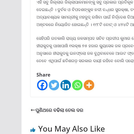
ଏହି ସବୁ ଜିଲ୍ଲାର ଜିଲ୍ଲାପାଳମାନଙ୍କୁ ସବୁ ପ୍ରକାର ପ୍ରତିକୂଳ ପ
ଦେଇଛନ୍ତି । ଦୁର୍ବଳ ଓ ବିପଦଶଙ୍କୁଳ ନଦୀ ବନ୍ଧର ସୁରକ୍ଷା
ଅତ୍ୟାବଶ୍ୟକ ସାମଗ୍ରୀକୁ ମହଜୁଦ୍ ରଖିବା ପାଇଁ ନିର୍ଦ୍ଦେଶ ଦି
ଅଞ୍ଚଳରେ ନିୟୋଜିତ ହୋଇଛନ୍ତି । ୧୯୮ଟି ବୋଟ୍ ଓ ୪୭୪ଟି ଆ
ସେହିପରି ଗତକାଲି ରାଜ୍ୟ ଜଳସମ୍ପଦ ସଚିବ ପ୍ରଦୀପ କୁମାର ଜେ
ହୀରାକୁଦକୁ ପାଖାପାଖି ୧ଲକ୍ଷ ୭୫ ହଜାର କ୍ୟୁସେକ ଜଳ ପ୍ରବେ
ଅନୁସାରେ ହୀରାକୁଦକୁ ଇନଫ୍ଲୋ ଜଳ ବୁଥିବାବେଳେ ଆଉଟ ଫ୍ଲୋ ୪
ତେବେ ଏଥିପାଇଁ ଛତିଶଗଡ଼ ସରକାର ଦାୟୀ ରହିବେ ବୋଲି ପରୋକ୍
Share
ପୁଣିଥରେ ବଢିଲା ତେଲ ଦର
You May Also Like