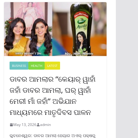
BUSINESS
HEALTH
LATEST
ଡାବର ଆମଲାର “କେୟାର୍ ୱାହାଁ
ଜହାଁ ଡାବର ଆମଲା, ଘର୍ ୱାହାଁ
ମେରୀ ମାଁ ଜହାଁ” ଅଭିଯାନ
ମାଧ୍ୟମରେ ମାତୃଦିବସ ପାଳନ
May 13, 2026
admin
ଭୁବନେଶ୍ୱର: ଡାବର ଆମଲା ହେୟାର ଅଏଲ୍ ପକ୍ଷରୁ