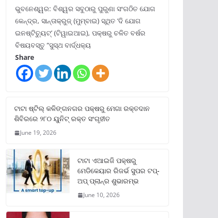
ଭୁବନେଶ୍ୱର: ବିଶ୍ୱର ସବୁଠାରୁ ପୁରୁଣା ସଂଗଠିତ ଯୋଗ
କେନ୍ଦ୍ର, ସାନ୍ତାକ୍ରୁଜ୍ (ମୁମ୍ବାଇ) ସ୍ଥିତ ‘ଦି ଯୋଗ
ଇନଷ୍ଟିଚ୍ୟୁଟ୍‌’ (ଟିୱାଇଆଇ), ପକ୍ଷରୁ ଚଳିତ ବର୍ଷର
ବିଷୟବସ୍ତୁ “ସୁସ୍ଥ ବାର୍ଦ୍ଧକ୍ୟ
Share
ଟାଟା ଷ୍ଟିଲ୍‌ କଳିଙ୍ଗନଗର ପକ୍ଷରୁ ମେଗା ରକ୍ତଦାନ
ଶିବିରରେ ୨୮୦ ୟୁନିଟ୍‌ ରକ୍ତ ସଂଗୃହୀତ
June 19, 2026
ଟାଟା ଏଆଇଜି ପକ୍ଷରୁ
ମେଡିକେୟାର ରିଜର୍ଭ ସୁପର ଟପ୍‌-
ଅପ୍ ପ୍ଲାନ୍‌ର ଶୁଭାରମ୍ଭ
June 10, 2026