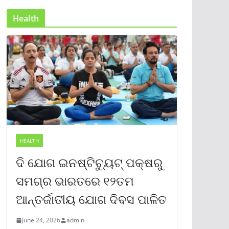
Health
HEALTH
ଦି ଯୋଗ ଇନଷ୍ଟିଚ୍ୟୁଟ୍ ପକ୍ଷରୁ
ସମଗ୍ର ଭାରତରେ ୧୨ତମ
ଆନ୍ତର୍ଜାତୀୟ ଯୋଗ ଦିବସ ପାଳିତ
June 24, 2026
admin