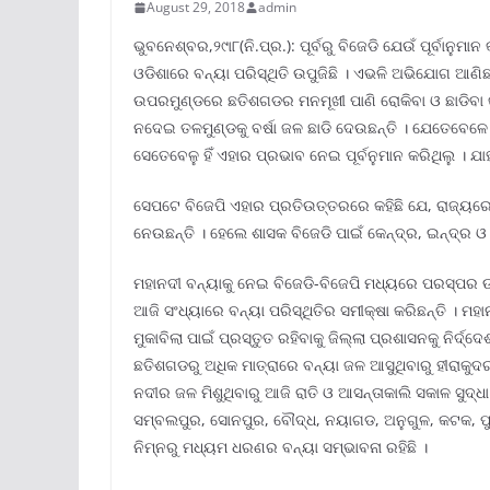
August 29, 2018
admin
ଭୁବନେଶ୍ବର,୨୯ା୮(ନି.ପ୍ର.): ପୂର୍ବରୁ ବିଜେଡି ଯେଉଁ ପୂର୍ବାନୁ
ଓଡିଶାରେ ବନ୍ୟା ପରିସ୍ଥିତି ଉପୁଜିଛି । ଏଭଳି ଅଭିଯୋଗ ଆଣିଛ
ଉପରମୁଣ୍ଡରେ ଛତିଶଗଡର ମନମୂଖୀ ପାଣି ରୋକିବା ଓ ଛାଡିବା କାର୍
ନଦେଇ ତଳମୁଣ୍ଡକୁ ବର୍ଷା ଜଳ ଛାଡି ଦେଉଛନ୍ତି । ଯେତେବେଳ
ସେତେବେଳୁ ହିଁ ଏହାର ପ୍ରଭାବ ନେଇ ପୂର୍ବନୁମାନ କରିଥିଲୁ । ଯା
ସେପଟେ ବିଜେପି ଏହାର ପ୍ରତିଉତ୍ତରରେ କହିଛି ଯେ, ରାଜ୍ୟ
ନେଉଛନ୍ତି । ହେଲେ ଶାସକ ବିଜେଡି ପାଇଁ କେନ୍ଦ୍ର, ଇନ୍ଦ୍ର ଓ 
ମହାନଦୀ ବନ୍ୟାକୁ ନେଇ ବିଜେଡି-ବିଜେପି ମଧ୍ୟରେ ପରସ୍ପର ଉପ
ଆଜି ସଂଧ୍ୟାରେ ବନ୍ୟା ପରିସ୍ଥିତିର ସମୀକ୍ଷା କରିଛନ୍ତି । ମ
ମୁକାବିଲା ପାଇଁ ପ୍ରସ୍ତୁତ ରହିବାକୁ ଜିଲ୍ଲା ପ୍ରଶାସନକୁ ନିର୍ଦ
ଛତିଶଗଡରୁ ଅଧିକ ମାତ୍ରାରେ ବନ୍ୟା ଜଳ ଆସୁଥିବାରୁ ହୀରାକୁଦର
ନଦୀର ଜଳ ମିଶୁଥିବାରୁ ଆଜି ରାତି ଓ ଆସନ୍ତାକାଲି ସକାଳ ସୁଦ୍ଧ
ସମ୍ବଲପୁର, ସୋନପୁର, ବୌଦ୍ଧ, ନୟାଗଡ, ଅନୁଗୁଳ, କଟକ, ପୁରୀ,
ନିମ୍ନରୁ ମଧ୍ୟମ ଧରଣର ବନ୍ୟା ସମ୍ଭାବନା ରହିଛି ।