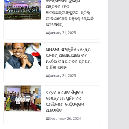
କଳିଙ୍ଗନଗର ସୁକିନ୍ଦା
ଅଞ୍ଚଳର ୧୫୦
ଛାତ୍ରଛାତ୍ରୀଙ୍କୁଟାଟା ଷ୍ଟିଲ୍
ଫାଉଣ୍ଡେସନ ପକ୍ଷରୁ ଜ୍ୟୋତି
ଫେଲୋସିପ୍‌
January 31, 2025
ରାମାୟଣ ସାଂସ୍କୃତିକ କେନ୍ଦ୍ର
ପକ୍ଷରୁ ଅଯୋଧ୍ୟାରେ ରାମ
ମନ୍ଦିର ଉଦଘାଟନର ପ୍ରଥମ
ବାର୍ଷିକୀ ପାଳନ
January 21, 2025
ସମ୍‌ରେ ନବଜାତ ଶିଶୁଙ୍କ
କ୍ଷେତ୍ରରେ ପୁର୍ନଜୀବନ
ପ୍ରଶିକ୍ଷଣ କାର୍ଯ୍ୟକ୍ରମ
ଆୟୋଜିତ
December 26, 2024