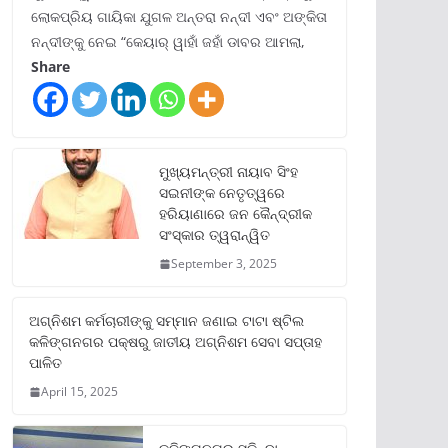
ଲୋକପ୍ରିୟ ଗାୟିକା ଯୁଗଳ ଅନ୍ତରା ନନ୍ଦୀ ଏବଂ ଅଙ୍କିତା
ନନ୍ଦୀଙ୍କୁ ନେଇ “କେୟାର୍ ୱାହାଁ ଜହାଁ ଡାବର ଆମଲା,
Share
ମୁଖ୍ୟମନ୍ତ୍ରୀ ନାୟାବ ସିଂହ
ସଇନୀଙ୍କ ନେତୃତ୍ୱରେ
ହରିୟାଣାରେ ଜନ କୈନ୍ଦ୍ରୀକ
ସଂସ୍କାର ତ୍ୱରାନ୍ୱିତ
September 3, 2025
ଅଗ୍ନିଶମ କର୍ମଚାରୀଙ୍କୁ ସମ୍ମାନ ଜଣାଇ ଟାଟା ଷ୍ଟିଲ
କଳିଙ୍ଗନଗର ପକ୍ଷରୁ ଜାତୀୟ ଅଗ୍ନିଶମ ସେବା ସପ୍ତାହ
ପାଳିତ
April 15, 2025