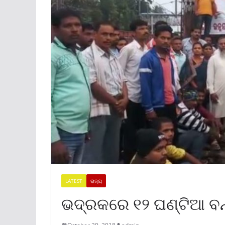
LATEST
ରାଜ୍ୟ
ଭଦ୍ରକରେ ୧୨ ଘଣ୍ଟିଆ ବନ