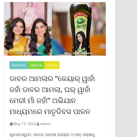
BUSINESS
HEALTH
LATEST
ଡାବର ଆମଲାର “କେୟାର୍ ୱାହାଁ
ଜହାଁ ଡାବର ଆମଲା, ଘର୍ ୱାହାଁ
ମେରୀ ମାଁ ଜହାଁ” ଅଭିଯାନ
ମାଧ୍ୟମରେ ମାତୃଦିବସ ପାଳନ
May 13, 2026
admin
ଭୁବନେଶ୍ୱର: ଡାବର ଆମଲା ହେୟାର ଅଏଲ୍ ପକ୍ଷରୁ