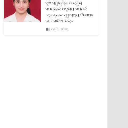
ମୁଖ ସ୍ୱାସ୍ଥ୍ୟ ଓ ତ୍ୱଚା
ସମସ୍ୟାର ଅଦୃଶ୍ୟ ସମ୍ପର୍କ
:ପ୍ରଖ୍ୟାତ ସ୍ୱାସ୍ଥ୍ୟ ବିଶେଷଜ୍ଞ
ଡା. ସୋନିଆ ଦତ୍ତ
June 8, 2026