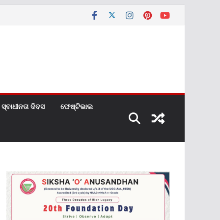
ସ୍ବାଧୀନତା ଦିବସ
ଫେଷ୍ଟିଭାଲ