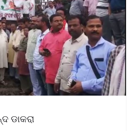
୍ଦ ଡାକରା