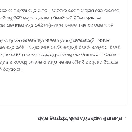
ଲାରେ ୧୨ ଘଣ୍ଟିଆ ବନ୍ଦ ପାଳନ । ମେଡିକାଲ କଲେଜ ସଂଗ୍ରାମ ସେନା ଡାକରାରେ
ବାକୁ ମିଳିଛି ବନ୍ଦର ପ୍ରଭାବ । ପିକେଟିଂ କରି ବିଭିନ୍ନ ସ୍ଥାନରେ
ାତୀୟ ରାଜପଥରେ ବନ୍ଦ ରହିଛି ଗାଡ଼ିମୋଟର ଚଳାଚଳ । ଶହ ଶହ ଟ୍ରକ ଅଟକି
ଳୁ ସକାଳୁ ଭଦ୍ରକ ରେଳ ଷ୍ଟେସନରେ ଟ୍ରେନକୁ ଅଟକାଇଛନ୍ତି । ସମସ୍ତ
 ବନ୍ଦ ରହିଛି । ଆନ୍ଦୋଳନକୁ ସମର୍ଥନ କରୁଛନ୍ତି ବିଜେଡି, କଂଗ୍ରେସ, ବିଜେପି
ିୟାନୁଷ୍ଠାନ କମିଟି । କେବଳ ଅତ୍ୟାବଶ୍ୟକ ସେବାକୁ ବାଦ ଦିଆଯାଇଛି । ଅଭିଯୋଗ
ର ପ୍ରଦାନ ସତ୍ତ୍ୱେ କେନ୍ଦ୍ର ଓ ରାଜ୍ୟ ସରକାର କୌଣସି ପଦକ୍ଷେପ ଦିଆଯାଉ
ି ଜିଲ୍ଲାବାସୀ ।
ପ୍ରାକ ବିପର୍ଯ୍ୟୟ ସୂଚନା ବ୍ୟବସ୍ଥାର ଶୁଭାରମ୍ଭ