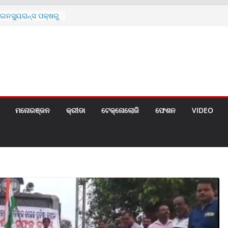
ନସ୍ୟୁରାନ୍ସ ପକ୍ଷରୁ
 ନେଇ ପ୍ରସ୍ତୁତ ନୂଆ
ନ୍ମୋଚିତ
ାରଙ୍କୁ ଚେୟାର ମାଡ଼
ରେ ସ୍କୁଲ ଛୁଟି
ୁଣୀର ମୃତ୍ୟୁ
଼ିତଙ୍କୁ ହତ୍ୟା,
ଆକ୍ରମଣର ଧମକ
ମନୋରଞ୍ଜନ
କ୍ରୀଡା
ଟେକ୍ନୋଲୋଜି
ଫେଶନ
VIDEO