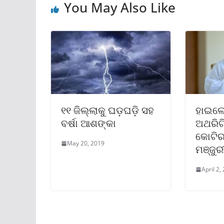
You May Also Like
୧୧ ଜିଲ୍ଲାକୁ ଘଡ଼ଘଡ଼ି ସହ
ହାଇଲେ
ବର୍ଷା ଆଶଙ୍କା
ଅଥରିଟ
କୋଟିର
May 20, 2019
ମଞ୍ଜୁର
April 2,