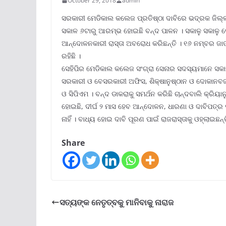
October 29, 2018
admin
ସରକାରୀ ମେଡିକାଲ କଲେଜ ପ୍ରତିଷ୍ଠା ଦାବିରେ ଭଦ୍ରକ ଜିଲ୍
ସକାଳ ୬ଟାରୁ ଆରମ୍ଭ ହୋଇଛି ବନ୍ଦ ପାଳନ । ସକାଳୁ ସକାଳୁ ଦେଖି
ଆନ୍ଦୋଳନକାରୀ ରାସ୍ତା ଅବରୋଧ କରିଛନ୍ତି । ୧୬ ନମ୍ବର ଜ
ରହିଛି ।
ସେହିପିର ମେଡିକାଲ କଲେଜ ସଂଗ୍ରା ସେନାର ସଦସ୍ୟମାନେ ସକା
ସରକାରୀ ଓ ବେସରକାରୀ ଅଫିସ, ଶିକ୍ଷାନୁଷ୍ଠାନ ଓ ଦୋକାନବଜାର
ଓ ସିପିଏମ । ବନ୍ଦ ଡାକରାକୁ ସମର୍ଥନ କରିଛି ଚାନ୍ଦବାଲି କ୍ର
ହୋଇଛି, ଦୀର୍ଘ ୨ ମାସ ହେବ ଆନ୍ଦୋଳନ, ଧାରଣା ଓ ଦାବିପତ୍
ନାହିଁ । ବାଧ୍ୟ ହୋଇ ଦାବି ପୂରଣ ପାଇଁ ରାଜରାସ୍ତାକୁ ଓହ୍ଲାଇଛନ୍ତ
Share
ସତ୍ୟଙ୍କ ନେତୃତ୍ବକୁ ମାନିବାକୁ ନାରାଜ