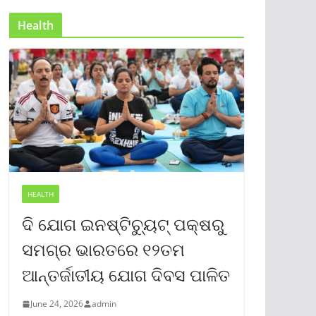
Health
HEALTH
ଦି ଯୋଗ ଇନଷ୍ଟିଚ୍ୟୁଟ୍ ପକ୍ଷରୁ
ସମଗ୍ର ଭାରତରେ ୧୨ତମ
ଆନ୍ତର୍ଜାତୀୟ ଯୋଗ ଦିବସ ପାଳିତ
June 24, 2026
admin