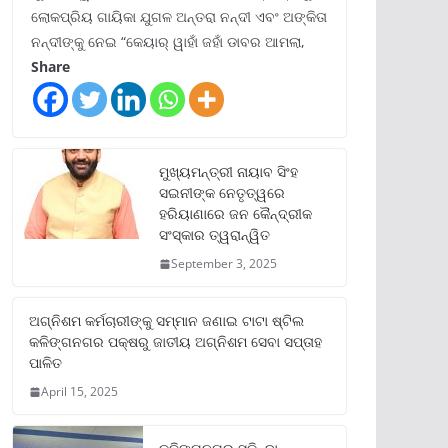
ଲୋକପ୍ରିୟ ଗାୟିକା ଯୁଗଳ ଅନ୍ତରା ନନ୍ଦୀ ଏବଂ ଅଙ୍କିତା
ନନ୍ଦୀଙ୍କୁ ନେଇ “କେୟାର୍ ୱାହାଁ ଜହାଁ ଡାବର ଆମଲା,
Share
ମୁଖ୍ୟମନ୍ତ୍ରୀ ନାୟାବ ସିଂହ
ସଇନୀଙ୍କ ନେତୃତ୍ୱରେ
ହରିୟାଣାରେ ଜନ କୈନ୍ଦ୍ରୀକ
ସଂସ୍କାର ତ୍ୱରାନ୍ୱିତ
September 3, 2025
ଅଗ୍ନିଶମ କର୍ମଚାରୀଙ୍କୁ ସମ୍ମାନ ଜଣାଇ ଟାଟା ଷ୍ଟିଲ
କଳିଙ୍ଗନଗର ପକ୍ଷରୁ ଜାତୀୟ ଅଗ୍ନିଶମ ସେବା ସପ୍ତାହ
ପାଳିତ
April 15, 2025