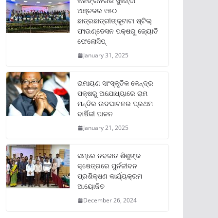
କଳିଙ୍ଗନଗର ସୁକିନ୍ଦା
ଅଞ୍ଚଳର ୧୫୦
ଛାତ୍ରଛାତ୍ରୀଙ୍କୁଟାଟା ଷ୍ଟିଲ୍
ଫାଉଣ୍ଡେସନ ପକ୍ଷରୁ ଜ୍ୟୋତି
ଫେଲୋସିପ୍‌
January 31, 2025
ରାମାୟଣ ସାଂସ୍କୃତିକ କେନ୍ଦ୍ର
ପକ୍ଷରୁ ଅଯୋଧ୍ୟାରେ ରାମ
ମନ୍ଦିର ଉଦଘାଟନର ପ୍ରଥମ
ବାର୍ଷିକୀ ପାଳନ
January 21, 2025
ସମ୍‌ରେ ନବଜାତ ଶିଶୁଙ୍କ
କ୍ଷେତ୍ରରେ ପୁର୍ନଜୀବନ
ପ୍ରଶିକ୍ଷଣ କାର୍ଯ୍ୟକ୍ରମ
ଆୟୋଜିତ
December 26, 2024