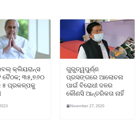
ବଲ୍ କ୍ଲିୟରାନ୍ସ
ଗୁରୁତ୍ୱପୁର୍ଣ୍ଣ
ି ବୈଠକ; ୩୫,୭୬୦
ପ୍ରସଙ୍ଗରେ ଆଲୋଚନା
 ୫ ପ୍ରକଳ୍ପକୁ
ପାଇଁ ବିରୋଧୀ ଦଳର
ୀ
କୌଣସି ଆନ୍ତରିକତା ନାହିଁ
 2023
November 27, 2020