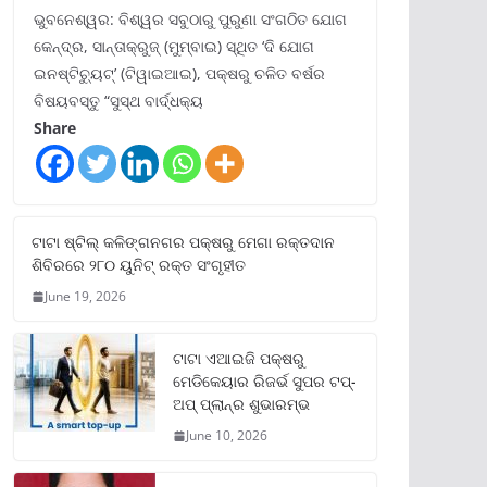
ଭୁବନେଶ୍ୱର: ବିଶ୍ୱର ସବୁଠାରୁ ପୁରୁଣା ସଂଗଠିତ ଯୋଗ
କେନ୍ଦ୍ର, ସାନ୍ତାକ୍ରୁଜ୍ (ମୁମ୍ବାଇ) ସ୍ଥିତ ‘ଦି ଯୋଗ
ଇନଷ୍ଟିଚ୍ୟୁଟ୍‌’ (ଟିୱାଇଆଇ), ପକ୍ଷରୁ ଚଳିତ ବର୍ଷର
ବିଷୟବସ୍ତୁ “ସୁସ୍ଥ ବାର୍ଦ୍ଧକ୍ୟ
Share
ଟାଟା ଷ୍ଟିଲ୍‌ କଳିଙ୍ଗନଗର ପକ୍ଷରୁ ମେଗା ରକ୍ତଦାନ
ଶିବିରରେ ୨୮୦ ୟୁନିଟ୍‌ ରକ୍ତ ସଂଗୃହୀତ
June 19, 2026
ଟାଟା ଏଆଇଜି ପକ୍ଷରୁ
ମେଡିକେୟାର ରିଜର୍ଭ ସୁପର ଟପ୍‌-
ଅପ୍ ପ୍ଲାନ୍‌ର ଶୁଭାରମ୍ଭ
June 10, 2026