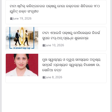
ଟାଟା ଷ୍ଟିଲ୍‌ କଳିଙ୍ଗନଗର ପକ୍ଷରୁ ମେଗା ରକ୍ତଦାନ ଶିବିରରେ ୨୮୦
ୟୁନିଟ୍‌ ରକ୍ତ ସଂଗୃହୀତ
June 19, 2026
ଟାଟା ଏଆଇଜି ପକ୍ଷରୁ ମେଡିକେୟାର ରିଜର୍ଭ
ସୁପର ଟପ୍‌-ଅପ୍ ପ୍ଲାନ୍‌ର ଶୁଭାରମ୍ଭ
June 10, 2026
ମୁଖ ସ୍ୱାସ୍ଥ୍ୟ ଓ ତ୍ୱଚା ସମସ୍ୟାର ଅଦୃଶ୍ୟ
ସମ୍ପର୍କ :ପ୍ରଖ୍ୟାତ ସ୍ୱାସ୍ଥ୍ୟ ବିଶେଷଜ୍ଞ ଡା.
ସୋନିଆ ଦତ୍ତ
June 8, 2026