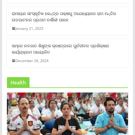
ରାମାୟଣ ସାଂସ୍କୃତିକ କେନ୍ଦ୍ର ପକ୍ଷରୁ ଅଯୋଧ୍ୟାରେ ରାମ ମନ୍ଦିର
ଉଦଘାଟନର ପ୍ରଥମ ବାର୍ଷିକୀ ପାଳନ
January 21, 2025
ସମ୍‌ରେ ନବଜାତ ଶିଶୁଙ୍କ କ୍ଷେତ୍ରରେ ପୁର୍ନଜୀବନ ପ୍ରଶିକ୍ଷଣ
କାର୍ଯ୍ୟକ୍ରମ ଆୟୋଜିତ
December 26, 2024
Health