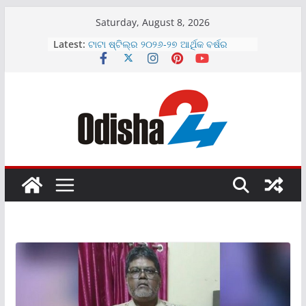
Skip
Saturday, August 8, 2026
to
Latest:
ମୋଲବିଓ ଡାଏଗ୍ନୋଷ୍ଟିକ୍ସ ଲିମିଟେଡ୍‌ର
content
ଇନିସିଆଲ ପବ୍ଲିକ୍ ଅଫର ୨୦୨୬ ଅଗଷ୍ଟ
୧୦, ସୋମବାର ଖୋଲିବ
ଟାଟା ଷ୍ଟିଲ୍‌ର ୨୦୨୬-୨୭ ଆର୍ଥିକ ବର୍ଷର
ପ୍ରଥମ ତ୍ରୈମାସିକ ଟିକସ ପରବର୍ତ୍ତୀ ଲାଭ
୩୫% ବୃଦ୍ଧି
ସୋନି ଇଣ୍ଡିଆ ପକ୍ଷରୁ ୧୧୫ (୨୯୨ ସେ.ମି.)ର
ଟ୍ରୁ ଆର୍‌ଜିବି ଟିଭି ଉନ୍ମୋଚିତ
ଇଣ୍ଡୋସିଇଣ୍ଡ ଜେନେରାଲ ଇନସୁରାନ୍ସ
ପକ୍ଷରୁ ଓଡ଼ିଶାର କୃଷକମାନଙ୍କ ମଧ୍ୟରେ
‘ପିଏମ୍‌‌ଏଫବିୱାଇ’ ସଚେତନତା କାର୍ଯ୍ୟକ୍ରମ
ଏସବିଆଇ ଜେନେରାଲ ଇନସ୍ୟୁରାନ୍ସ ପକ୍ଷରୁ
ପଙ୍କଜ ତ୍ରିପାଠୀଙ୍କୁ ନେଇ ପ୍ରସ୍ତୁତ ନୂଆ
ମୋଟର ଯାନ ଫିଲ୍ମ ଉନ୍ମୋଚିତ