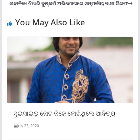
ନାବାଳିକା ଝିଆରି ଦୁଷ୍କର୍ମ ଅଭିଯୋଗରେ ସମ୍ପର୍କୀୟ ଦାଦା ଗିରଫ
You May Also Like
ସୁଇସାଇଡ଼ ନୋଟ ନିଜେ ଲୋଖିଥିଲେ ଆଦିତ୍ୟ
July 23, 2020