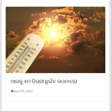
ଆଗକୁ ୫୦ ଡିଗ୍ରୀ ଛୁଇଁବ ତାପମାତ୍ରା
April 30, 2022