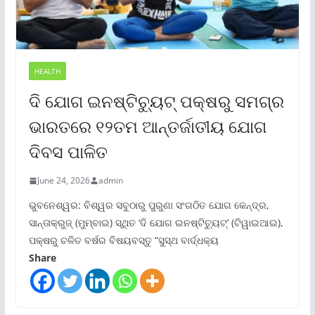
HEALTH
ଦି ଯୋଗ ଇନଷ୍ଟିଚ୍ୟୁଟ୍ ପକ୍ଷରୁ ସମଗ୍ର
ଭାରତରେ ୧୨ତମ ଆନ୍ତର୍ଜାତୀୟ ଯୋଗ
ଦିବସ ପାଳିତ
June 24, 2026
admin
ଭୁବନେଶ୍ୱର: ବିଶ୍ୱର ସବୁଠାରୁ ପୁରୁଣା ସଂଗଠିତ ଯୋଗ କେନ୍ଦ୍ର,
ସାନ୍ତାକ୍ରୁଜ୍ (ମୁମ୍ବାଇ) ସ୍ଥିତ ‘ଦି ଯୋଗ ଇନଷ୍ଟିଚ୍ୟୁଟ୍‌’ (ଟିୱାଇଆଇ),
ପକ୍ଷରୁ ଚଳିତ ବର୍ଷର ବିଷୟବସ୍ତୁ “ସୁସ୍ଥ ବାର୍ଦ୍ଧକ୍ୟ
Share