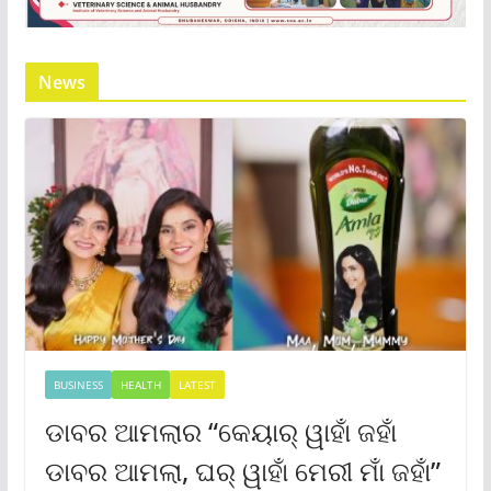
News
BUSINESS
HEALTH
LATEST
ଡାବର ଆମଲାର “କେୟାର୍ ୱାହାଁ ଜହାଁ
ଡାବର ଆମଲା, ଘର୍ ୱାହାଁ ମେରୀ ମାଁ ଜହାଁ”