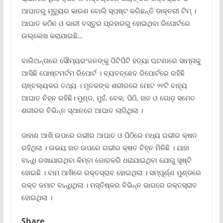
ଆଘାତରୁ ମୃତ୍ୟୁର କାରଣ ବୋଲି ସ୍ପଷ୍ଟ କରିଛନ୍ତି ଡାକ୍ତରୀ ଟିମ୍ ।
ଆଘାତ କଠିନ ଓ ଭାରୀ ବସ୍ତୁର ପ୍ରହାରରୁ ହୋଇଥିବା ରିପୋର୍ଟରେ
ଉଲ୍ଲେଖ କରାଯାଇଛି…
ବାଲିଅନ୍ତାରେ ସୌମ୍ୟରଂଜନଙ୍କୁ ପିଟିପିଟି ହତ୍ୟା ଘଟଣାରେ ସାମ୍ନାକୁ
ଆସିଛି ପୋଷ୍ଟମର୍ଟମ ରିପୋର୍ଟ । ବ୍ୟବଚ୍ଛେଦ ରିପୋର୍ଟରେ ରହିଛି
ଚାଞ୍ଚଲ୍ୟକର ତଥ୍ୟ । ମୃତକଙ୍କ ଶରୀରରେ ମୋଟ ୨୧ଟି ବାହ୍ୟ
ଆଘାତ ଚିହ୍ନ ରହିଛି। ମୁଣ୍ଡ, ମୁହଁ, ବେକ, ପିଠି, ହାତ ଓ ଗୋଡ଼ ସମେତ
ଶରୀରର ବିଭିନ୍ନ ସ୍ଥାନରେ ଆଘାତ ଲାଗିଥିଲା ।
ଡାହାଣ ଆଖି ଉପରେ ଗଭୀର ଆଘାତ ଓ ପିଠିରେ ମଧ୍ୟ ଗଭୀର କ୍ଷତ
ରହିଥିଲା । ଉଭୟ ହାତ ଉପରେ ଗଭୀର କ୍ଷତ ଚିହ୍ନ ମିଳିଛି । ଯାହା
ବାନ୍ଧି ରଖାଯାଇଥିବା କିମ୍ବା ଜୋରକରି ଧରାଯାଇଥିବା ଯୋଗୁ ସୃଷ୍ଟି
ହୋଇଛି । ବାମ ଆଖିରେ ରକ୍ତସ୍ରାବ ହୋଇଥିଲା । ସମ୍ପୂର୍ଣ୍ଣ ମୁଣ୍ଡରେ
ରକ୍ତ ଜମାଟ ବାନ୍ଧିଥିଲା । ମସ୍ତିଷ୍କର ବିଭିନ୍ନ ଭାଗରେ ରକ୍ତସ୍ରାବ
ହୋଇଥିଲା ।
Share