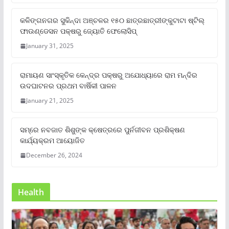
କଳିଙ୍ଗନଗର ସୁକିନ୍ଦା ଅଞ୍ଚଳର ୧୫୦ ଛାତ୍ରଛାତ୍ରୀଙ୍କୁଟାଟା ଷ୍ଟିଲ୍
ଫାଉଣ୍ଡେସନ ପକ୍ଷରୁ ଜ୍ୟୋତି ଫେଲୋସିପ୍‌
January 31, 2025
ରାମାୟଣ ସାଂସ୍କୃତିକ କେନ୍ଦ୍ର ପକ୍ଷରୁ ଅଯୋଧ୍ୟାରେ ରାମ ମନ୍ଦିର
ଉଦଘାଟନର ପ୍ରଥମ ବାର୍ଷିକୀ ପାଳନ
January 21, 2025
ସମ୍‌ରେ ନବଜାତ ଶିଶୁଙ୍କ କ୍ଷେତ୍ରରେ ପୁର୍ନଜୀବନ ପ୍ରଶିକ୍ଷଣ
କାର୍ଯ୍ୟକ୍ରମ ଆୟୋଜିତ
December 26, 2024
Health