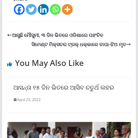
ଆସୁଛି ମୌସୁମୀ, ୩ ଦିନ ଭିତରେ ଓଡିଶାରେ ପହଂଚିବ
ସିମେଣ୍ଟ ମିକ୍ସଚର ଟ୍ରକ୍ ଧକ୍କାରେ ବାପା-ଝିଅ ମୃତ
You May Also Like
ଆସନ୍ତା ୧୫ ଦିନ ଭିତରେ ଆସିବ ଚତୁର୍ଥ ଲହର
April 23, 2022