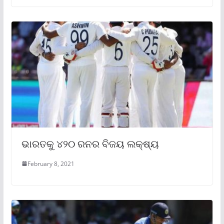
ଭାରତକୁ ୪୨୦ ରନର ବିଜୟ ଲକ୍ଷ୍ୟ
February 8, 2021