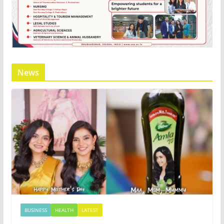
News
BUSINESS
HEALTH
LATEST