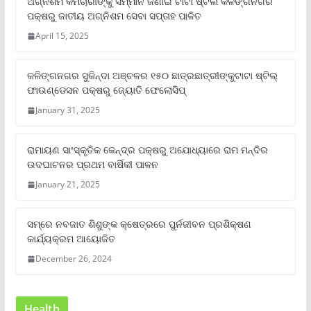
ଅଗ୍ନିଶମ କର୍ମଚାରୀଙ୍କୁ ସମ୍ମାନ ଜଣାଇ ଟାଟା ଷ୍ଟିଲ କଳିଙ୍ଗନଗର
ପକ୍ଷରୁ ଜାତୀୟ ଅଗ୍ନିଶମ ସେବା ସପ୍ତାହ ପାଳିତ
April 15, 2025
କଳିଙ୍ଗନଗର ସୁକିନ୍ଦା ଅଞ୍ଚଳର ୧୫୦ ଛାତ୍ରଛାତ୍ରୀଙ୍କୁଟାଟା ଷ୍ଟିଲ୍
ଫାଉଣ୍ଡେସନ ପକ୍ଷରୁ ଜ୍ୟୋତି ଫେଲୋସିପ୍‌
January 31, 2025
ରାମାୟଣ ସାଂସ୍କୃତିକ କେନ୍ଦ୍ର ପକ୍ଷରୁ ଅଯୋଧ୍ୟାରେ ରାମ ମନ୍ଦିର
ଉଦଘାଟନର ପ୍ରଥମ ବାର୍ଷିକୀ ପାଳନ
January 21, 2025
ସମ୍‌ରେ ନବଜାତ ଶିଶୁଙ୍କ କ୍ଷେତ୍ରରେ ପୁର୍ନଜୀବନ ପ୍ରଶିକ୍ଷଣ
କାର୍ଯ୍ୟକ୍ରମ ଆୟୋଜିତ
December 26, 2024
Health