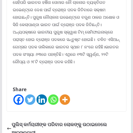
ସେହିପରି ଭାରତର ହର୍ଷିତା ତୋମାର ନୌ ଚାଳନାର ବ୍ୟକ୍ତିଗତ
ଇଭେଣ୍ଟ୍‌ରେ ଦେଶ ପାଇଁ ବ୍ରୋଞ୍ଜ ପଦକ ଜିତିବାରେ ସକ୍ଷମ
ହୋଇଛନ୍ତି। ପୁରୁଷ ନୌଚାଳନା ଇଭେଣ୍ଟ୍‌ରେ ବରୁଣ ଠାକର ଅଶୋକ ଓ
ସିଜି କେଲାପାଣ୍ଡା ଭାରତ ପାଇଁ ବ୍ରୋଞ୍ଜ ପଦକ ଜିତିଛନ୍ତି।
ଅନ୍ୟପକ୍ଷରେ ଭାରତୀୟ ପୁରୁଷ ସ୍କ୍ୱାଶ ଟିମ୍‌ ସେମିଫାଇନାଲ୍‌ରେ
ପରାସ୍ତ ହୋଇ ବ୍ରୋଞ୍ଜ ପଦକରେ ସନ୍ତୁଷ୍ଟ ହୋଇଛି। ଚଳିତ ଏସିଆନ୍‌
ଗେମ୍ସର ପଦକ ତାଲିକାରେ ଭାରତର ସ୍ଥାନ ୮ ନଂରେ ରହିଛି।ଭାରତର
ପଦକ ସଂଖ୍ୟା ୬୩ରେ ପହଞ୍ଚିଛି। ଏଥିରେ ୧୩ଟି ସ୍ୱର୍ଣ୍ଣ, ୨୨ଟି
ରୌପ୍ୟ ଓ ୨୮ଟି ବ୍ରୋଞ୍ଜ ପଦକ ରହିଛି।
Share
ପୁଲିସ୍‌ କର୍ମଚାରୀଙ୍କ ପରିବାର ଲୋକଙ୍କୁ ଉଠାଇନେଲେ
ଆତଙ୍କବାଦୀ