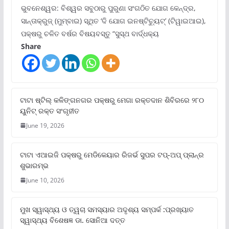
ଭୁବନେଶ୍ୱର: ବିଶ୍ୱର ସବୁଠାରୁ ପୁରୁଣା ସଂଗଠିତ ଯୋଗ କେନ୍ଦ୍ର,
ସାନ୍ତାକ୍ରୁଜ୍ (ମୁମ୍ବାଇ) ସ୍ଥିତ ‘ଦି ଯୋଗ ଇନଷ୍ଟିଚ୍ୟୁଟ୍‌’ (ଟିୱାଇଆଇ),
ପକ୍ଷରୁ ଚଳିତ ବର୍ଷର ବିଷୟବସ୍ତୁ “ସୁସ୍ଥ ବାର୍ଦ୍ଧକ୍ୟ
Share
ଟାଟା ଷ୍ଟିଲ୍‌ କଳିଙ୍ଗନଗର ପକ୍ଷରୁ ମେଗା ରକ୍ତଦାନ ଶିବିରରେ ୨୮୦
ୟୁନିଟ୍‌ ରକ୍ତ ସଂଗୃହୀତ
June 19, 2026
ଟାଟା ଏଆଇଜି ପକ୍ଷରୁ ମେଡିକେୟାର ରିଜର୍ଭ ସୁପର ଟପ୍‌-ଅପ୍ ପ୍ଲାନ୍‌ର
ଶୁଭାରମ୍ଭ
June 10, 2026
ମୁଖ ସ୍ୱାସ୍ଥ୍ୟ ଓ ତ୍ୱଚା ସମସ୍ୟାର ଅଦୃଶ୍ୟ ସମ୍ପର୍କ :ପ୍ରଖ୍ୟାତ
ସ୍ୱାସ୍ଥ୍ୟ ବିଶେଷଜ୍ଞ ଡା. ସୋନିଆ ଦତ୍ତ