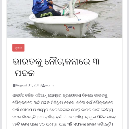
କ୍ରୀଡା
ଭାରତକୁ ନୌଚାଳନାରେ ୩
ପଦକ
August 31, 2018
admin
ଜାକର୍ତା: ଚଳିତ ଏସିଆନ୍‌ ଗେମ୍ସର ତ୍ରୟୋଦଶ ଦିନରେ ଭାରତକୁ
ନୌଚାଳନାରେ ୩ଟି ପଦକ ମିଳିଥିବା ବେଳେ ମହିଳା ବର୍ଗ ନୌଚାଳନାରେ
ବର୍ଷା ଗୌତମ ଓ ଶ୍ୱେତା ଶେରଭେଗାର ଯୋଡ଼ି ଭାରତ ପାଇଁ ରୌପ୍ୟ
ପଦକ ଜିତଛନ୍ତି। ୨୦ ବର୍ଷୀୟ ବର୍ଷା ଓ ୨୭ ବର୍ଷୀୟ ଶ୍ୱେତା ମିଳିତ ଭାବେ
୧୫ଟି ରେସ୍‌ ପରେ ୪୦ ପଏଣ୍ଟ ପାଇ ଏହି ସଫଳତା ହାସଲ କରିଛନ୍ତି।