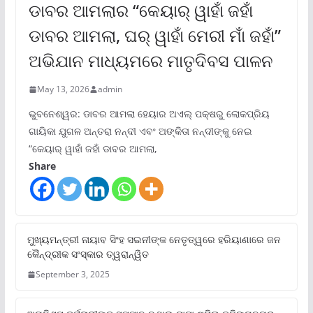
ଡାବର ଆମଲାର “କେୟାର୍ ୱାହାଁ ଜହାଁ
ଡାବର ଆମଲା, ଘର୍ ୱାହାଁ ମେରୀ ମାଁ ଜହାଁ”
ଅଭିଯାନ ମାଧ୍ୟମରେ ମାତୃଦିବସ ପାଳନ
May 13, 2026
admin
ଭୁବନେଶ୍ୱର: ଡାବର ଆମଲା ହେୟାର ଅଏଲ୍ ପକ୍ଷରୁ ଲୋକପ୍ରିୟ
ଗାୟିକା ଯୁଗଳ ଅନ୍ତରା ନନ୍ଦୀ ଏବଂ ଅଙ୍କିତା ନନ୍ଦୀଙ୍କୁ ନେଇ
“କେୟାର୍ ୱାହାଁ ଜହାଁ ଡାବର ଆମଲା,
Share
ମୁଖ୍ୟମନ୍ତ୍ରୀ ନାୟାବ ସିଂହ ସଇନୀଙ୍କ ନେତୃତ୍ୱରେ ହରିୟାଣାରେ ଜନ
କୈନ୍ଦ୍ରୀକ ସଂସ୍କାର ତ୍ୱରାନ୍ୱିତ
September 3, 2025