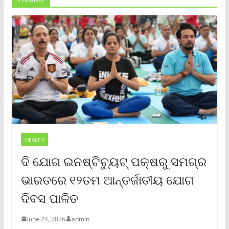
HEALTH
ଦି ଯୋଗ ଇନଷ୍ଟିଚ୍ୟୁଟ୍ ପକ୍ଷରୁ ସମଗ୍ର
ଭାରତରେ ୧୨ତମ ଆନ୍ତର୍ଜାତୀୟ ଯୋଗ
ଦିବସ ପାଳିତ
June 24, 2026
admin