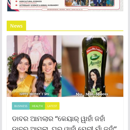
News
BUSINESS
HEALTH
LATEST
ଡାବର ଆମଲାର “କେୟାର୍ ୱାହାଁ ଜହାଁ
ଡାବର ଆମଲା, ଘର୍ ୱାହାଁ ମେରୀ ମାଁ ଜହାଁ”