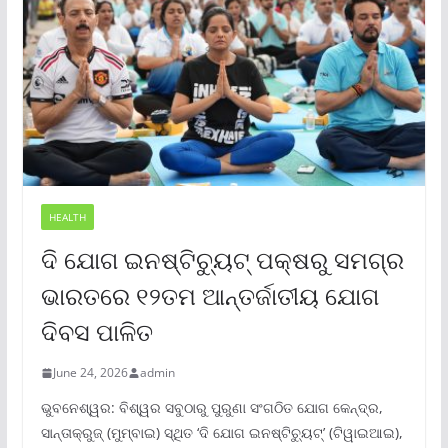
HEALTH
ଦି ଯୋଗ ଇନଷ୍ଟିଚ୍ୟୁଟ୍ ପକ୍ଷରୁ ସମଗ୍ର
ଭାରତରେ ୧୨ତମ ଆନ୍ତର୍ଜାତୀୟ ଯୋଗ
ଦିବସ ପାଳିତ
June 24, 2026
admin
ଭୁବନେଶ୍ୱର: ବିଶ୍ୱର ସବୁଠାରୁ ପୁରୁଣା ସଂଗଠିତ ଯୋଗ କେନ୍ଦ୍ର,
ସାନ୍ତାକ୍ରୁଜ୍ (ମୁମ୍ବାଇ) ସ୍ଥିତ ‘ଦି ଯୋଗ ଇନଷ୍ଟିଚ୍ୟୁଟ୍‌’ (ଟିୱାଇଆଇ),