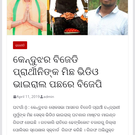
ରାଜନୀତି
କେନ୍ଦୁଝର ବିଜେଡି
ପ୍ରାର୍ଥୀନିଙ୍କ ମିଛ ଭିଡିଓ
ଭାଇରାଲ ପଛରେ ବିଜେପି
April 11, 2019
admin
ଘଟଗାଁ () : କେନ୍ଦୁଝର ଲୋକସଭା ଆସନର ବିଜେଡି ପ୍ରାର୍ଥୀ ଚନ୍ଦ୍ରାଣୀ
ମୁର୍ମୁଙ୍କ ମିଛ ସେକ୍ସ ଭିଡିଓ ଭାଇରାଲ୍ ଘଟଣାର ମାଷ୍ଟର ମାଇଣ୍ଡ
ଗିରଫ ହୋଇଛି । ଗତକାଲି ରାତିରେ ଢେଙ୍କିକୋଟ ବଜାରରୁ ଜିଲ୍ଲା
ପୋଲିସର ସ୍ପେଶାଲ ସ୍କ୍ବାର୍ଡ ଗିରଫ କରିଛି । ଗିରଫ ଅଭିଯୁକ୍ତ