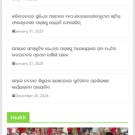
କଳିଙ୍ଗନଗର ସୁକିନ୍ଦା ଅଞ୍ଚଳର ୧୫୦ ଛାତ୍ରଛାତ୍ରୀଙ୍କୁଟାଟା ଷ୍ଟିଲ୍
ଫାଉଣ୍ଡେସନ ପକ୍ଷରୁ ଜ୍ୟୋତି ଫେଲୋସିପ୍‌
January 31, 2025
ରାମାୟଣ ସାଂସ୍କୃତିକ କେନ୍ଦ୍ର ପକ୍ଷରୁ ଅଯୋଧ୍ୟାରେ ରାମ ମନ୍ଦିର
ଉଦଘାଟନର ପ୍ରଥମ ବାର୍ଷିକୀ ପାଳନ
January 21, 2025
ସମ୍‌ରେ ନବଜାତ ଶିଶୁଙ୍କ କ୍ଷେତ୍ରରେ ପୁର୍ନଜୀବନ ପ୍ରଶିକ୍ଷଣ
କାର୍ଯ୍ୟକ୍ରମ ଆୟୋଜିତ
December 26, 2024
Health