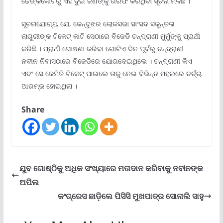
ଢେଙ୍କିକୋଟରୁ ଏହି ଦୁଇ ଜଣଙ୍କୁ ଗିରଫ କରିଥିବା ସୂଚନା ମିଳିଛି ।
ସୂଚନାଯୋଗ୍ୟ ଯେ, କେନ୍ଦୁଝର ଲୋକସଭା ସାଂସଦ ସକୁନ୍ତଳା
ଲାଗୁରୀଙ୍କ ଟିକେଟ୍ କାଟି ସେଠାରେ ବିଜେଡି ଚନ୍ଦ୍ରାଣୀ ମୁର୍ମୁଙ୍କୁ ପ୍ରାର୍ଥୀ
କରିଛି । ପ୍ରାର୍ଥୀ ଘୋଷଣା କରିବା ଗୋଟିଏ ଦିନ ପୂର୍ବରୁ ଚନ୍ଦ୍ରାଣୀ
ନବୀନ ନିବାସଠାରେ ବିଜେଡିରେ ଯୋଗଦେଇଥିଲେ । ଚନ୍ଦ୍ରାଣୀ କିଏ
ଏବଂ ସେ କେମିତି ଟିକେଟ୍ ପାଇଲେ ତାକୁ ନେଇ ବିଭିନ୍ନ ମହଲରେ ଚର୍ଚ୍ଚା
ଆରମ୍ଭ ହୋଇଥିଲା ।
Share
ଯୁବ ଗୋଷ୍ଠିକୁ ଅଧିକ ସଂଖ୍ୟାରେ ମତାଦାନ କରିବାକୁ ନବୀନଙ୍କ
ଅପିଲ
କଂଗ୍ରେସ ଛାଡ଼ିଲେ ପିସିସି ମୁଖପାତ୍ର ସୋନାଲି ସାହୁ