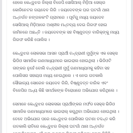
ହେଲେ କେନ୍ଦୁଝର ଜିଲ୍ଲା ବିଜେପି ସୋସିଆଲ୍ ମିଡ଼ିଆ ସେଲ୍‌ର
କୋଡିନେଟର ଜୟଦେବ ଗିରି । ଜୟଦେବଙ୍କ ଘର ଘଟଗାଁ ଥାନା
ଅନ୍ତର୍ଗତ ନଙ୍ଗଳକଂଟି ଗ୍ରାମରେ । ପୂର୍ବରୁ ମଧ୍ୟ ଜୟଦେବ
ସୋସିଆଲ୍ ମିଡ଼ିଆରେ ଅଶ୍ଳୀଳ ମନ୍ତବ୍ୟ ଦେଇ ଗିରଫ ହୋଇ
ଜାମିନରେ ଅଛନ୍ତି । ଜୟଦେବଙ୍କ ସହ ବିଷ୍ଣୁଦତ୍ତ ବାରିକ୍‌ଙ୍କୁ ମଧ୍ୟ
ଗିରଫ କରିଛି ପୋଲିସ ।
କେନ୍ଦୁଝର ଲୋକସଭା ଆସନ ପ୍ରାର୍ଥୀ ଚନ୍ଦ୍ରାଣୀ ମୁର୍ମୁଙ୍କ ଏକ ସେକ୍ସ
ଭିଡିଓ ସାମାଜିକ ଗଣମାଧ୍ୟମରେ ଭାଇରାଲ ହୋଇଥିଲା । ଭିଡିଓଟି
ତାଙ୍କର ନୁହେଁ ବୋଲି ଚନ୍ଦ୍ରାଣୀ ମୁର୍ମୁ ଗଣମାଧ୍ୟମକୁ କହିବା ସହ
ପୋଲିସର ସହାୟତା ମଧ୍ୟ ନେଇଥିଲେ । ଏ ନେଇ ଗତକାଲି
ସୌଭାଗ୍ୟ ସୋରେନ ଜୟଦେବ ଗିରି, ବିଷ୍ଣୁଦତ୍ତ ବାରିକ ଏବଂ
ବିଜେପିର ଅନ୍ୟ କିଛି ସମର୍ଥକଙ୍କ ବିରୋଧରେ ଅଭିଯୋଗ କରିଥିଲେ ।
ସେମାନେ କେନ୍ଦୁଝର ଲୋକସଭା ପ୍ରାର୍ଥୀଙ୍କର ମର୍ଫଡ ସେକ୍ସ ଭିଡିଓ
ସାମାଜିକ ଗଣମାଧ୍ୟମରେ ଭାଇରାଲ୍ କରୁଥିବା ଅଭିଯୋଗ ହୋଇଥିଲା ।
ତେବେ ଅଭିଯୋଗ ପରେ କେନ୍ଦୁଝର ପୋଲିସର ଘଟଣା ତଦନ୍ତ କରି
ଗତକାଲି ରାତିରେ କେନ୍ଦୁଝର ଜିଲ୍ଲା ଘଟଗାଁ ଥାନା ଅନ୍ତର୍ଗତ