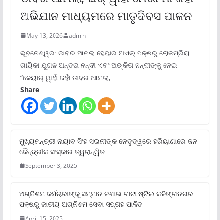
ଅଭିଯାନ ମାଧ୍ୟମରେ ମାତୃଦିବସ ପାଳନ
May 13, 2026
admin
ଭୁବନେଶ୍ୱର: ଡାବର ଆମଲା ହେୟାର ଅଏଲ୍ ପକ୍ଷରୁ ଲୋକପ୍ରିୟ
ଗାୟିକା ଯୁଗଳ ଅନ୍ତରା ନନ୍ଦୀ ଏବଂ ଅଙ୍କିତା ନନ୍ଦୀଙ୍କୁ ନେଇ
“କେୟାର୍ ୱାହାଁ ଜହାଁ ଡାବର ଆମଲା,
Share
ମୁଖ୍ୟମନ୍ତ୍ରୀ ନାୟାବ ସିଂହ ସଇନୀଙ୍କ ନେତୃତ୍ୱରେ ହରିୟାଣାରେ ଜନ
କୈନ୍ଦ୍ରୀକ ସଂସ୍କାର ତ୍ୱରାନ୍ୱିତ
September 3, 2025
ଅଗ୍ନିଶମ କର୍ମଚାରୀଙ୍କୁ ସମ୍ମାନ ଜଣାଇ ଟାଟା ଷ୍ଟିଲ କଳିଙ୍ଗନଗର
ପକ୍ଷରୁ ଜାତୀୟ ଅଗ୍ନିଶମ ସେବା ସପ୍ତାହ ପାଳିତ
April 15, 2025