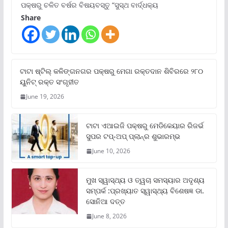
ପକ୍ଷରୁ ଚଳିତ ବର୍ଷର ବିଷୟବସ୍ତୁ “ସୁସ୍ଥ ବାର୍ଦ୍ଧକ୍ୟ
Share
ଟାଟା ଷ୍ଟିଲ୍‌ କଳିଙ୍ଗନଗର ପକ୍ଷରୁ ମେଗା ରକ୍ତଦାନ ଶିବିରରେ ୨୮୦
ୟୁନିଟ୍‌ ରକ୍ତ ସଂଗୃହୀତ
June 19, 2026
ଟାଟା ଏଆଇଜି ପକ୍ଷରୁ ମେଡିକେୟାର ରିଜର୍ଭ
ସୁପର ଟପ୍‌-ଅପ୍ ପ୍ଲାନ୍‌ର ଶୁଭାରମ୍ଭ
June 10, 2026
ମୁଖ ସ୍ୱାସ୍ଥ୍ୟ ଓ ତ୍ୱଚା ସମସ୍ୟାର ଅଦୃଶ୍ୟ
ସମ୍ପର୍କ :ପ୍ରଖ୍ୟାତ ସ୍ୱାସ୍ଥ୍ୟ ବିଶେଷଜ୍ଞ ଡା.
ସୋନିଆ ଦତ୍ତ
June 8, 2026