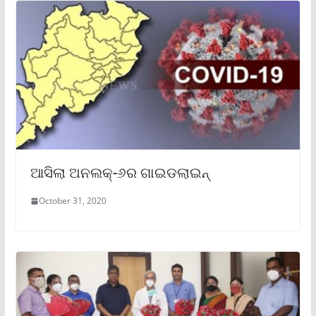
ଆସିଲା ଅନଲକ୍-୬ର ଗାଇଡଲାଇନ୍
October 31, 2020