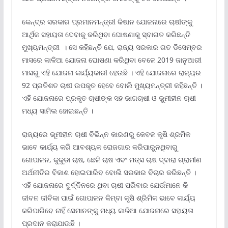
କେନ୍ଦ୍ର ସରକାର ପ୍ରମାନମନ୍ତ୍ରୀ କିଷାନ ଯୋଜନାରେ ଚାଷୀଙ୍କୁ
ଆର୍ଥିକ ସହାୟତା ଦେବାକୁ କରିଥିବା ଘୋଷଣାକୁ ସ୍ବାଗତ କରିଛନ୍ତି
ମୁଖ୍ୟମନ୍ତ୍ରୀ । ସେ କହିଛନ୍ତି ଯେ, ରାଜ୍ୟ ସରକାର ଗତ ଡିସେମ୍ବର
ମାସରେ କାଳିଆ ଯୋଜନା ଘୋଷଣା କରିଥିବା ବେଳେ 2019 ଜାନୁଆରୀ
ମାସରୁ ଏହି ଯୋଜନା କାର୍ଯ୍ୟକାରୀ ହେଉଛି । ଏହି ଯୋଜନାରେ ରାଜ୍ୟର
92 ପ୍ରତିଶତ ଚାଷୀ ଉପକୃତ ହେବେ ବୋଲି ମୁଖ୍ୟମନ୍ତ୍ରୀ କହିଛନ୍ତି ।
ଏହି ଯୋଜନାରେ ପ୍ରକୃତ ଚାଷୀଙ୍କ ସହ ଭାଗଚାଷୀ ଓ ଭୁମୀହୀନ ଚାଷୀ
ମଧ୍ୟ ସାମିଲ ହୋଇଛନ୍ତି ।
ରାଜ୍ୟରେ ଭୂମୀହୀନ ଚାଷୀ ବିଭିନ୍ନ କାରଣରୁ କେବଳ କୃଷି ଶ୍ରମିକ
ଭାବେ କାର୍ଯ୍ୟ କରି ଆବଶ୍ୟକ ରୋଜଗାର କରିପାରୁନଥିବାରୁ
ଗୋପାଳନ, କୁକୁଡା ଚାଷ, ଛେଳି ଚାଷ ଏବଂ ମତ୍ସ ଚାଷ ଦ୍ବାରା ଗ୍ରାମୀଣ
ଅର୍ଥନୀତିର ବିକାଶ ହୋଇପାରିବ ବୋଲି ସରକାର ବିଚାର କରିଛନ୍ତି ।
ଏହି ଯୋଜନାରେ ଦୁର୍ଦ୍ଦିନରେ ଥିବା ଚାଷୀ ପରିବାର ଯେଉଁମାନେ କି
ଜୀବନ ଜୀବିକା ପାଇଁ ଗୋପାଳନ କିମ୍ବା କୃଷି ଶ୍ରିମିକ ଭାବେ କାର୍ଯ୍ୟ
କରିପାରିବେ ନାହିଁ ସେମାନଙ୍କୁ ମଧ୍ୟ କାଳିଆ ଯୋଜନାରେ ସହାୟତା
ପ୍ରଦାନ କରାଯାଉଛି ।