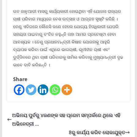
ଗତ ଜାନୁଆରୀ ମାସରୁ କାର୍ଯ୍ୟକାରୀ ହୋଇଥିବା ଏହି ଯୋଜନା ରାଜ୍ୟର
ଚାଷୀ ପରିବାର ମଧ୍ୟରେ ବେଶ ଉତ୍ସାହ ଓ ଆଗ୍ରହ ସୃଷ୍ଟି କରିଛି ।
ତେଣୁ ଏଦିଗରେ କୌଣସି ଜଣେ ହେଲେ ଯୋଗ୍ୟ ହିତାଧିକାରୀ ଯେପରି
ସହାୟତା ପାଇବାରୁ ବଂଚିତ ନହୁନ୍ତି ତାହା ଆମର ପ୍ରଚେଷ୍ଟା ହେବା
ଆବଶ୍ୟକ । ତେଣୁ ପ୍ରଧାନମନ୍ତ୍ରୀ କିଷାନ ଯୋଜନାକୁ ଆହୁରି
ବ୍ୟାପକ କରିବା ପାଇଁ ଏଥିରେ ଭାଗଚାଷୀ, ଭୂମୀହୀନ ଚାଷୀ ଏବଂ
ଦୁର୍ଦ୍ଦିନରେ ଥିବା ଚାଷୀ ପରିବାରକୁ ସାମିଲ କରିବାକୁ ମୁଖ୍ୟମନ୍ତ୍ରୀ ଦୃଢ
ଭାବେ ଦାବି କରିଛନ୍ତି ।
Share
ଅଭିନୟ ପୁର୍ବରୁ ୪ଜଣଙ୍କ ସହ ପ୍ରେମ ସମ୍ପର୍କରେ ଥିଲେ ଏହି
ଅଭିନେତ୍ରୀ …
8ରୁ କାର୍ଯ୍ୟ କରିବ ଲୋକାୟୁକ୍ତ