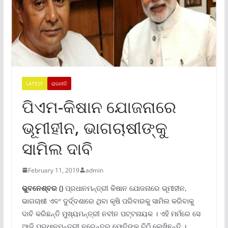
LATEST
ରାଜନୀତି
ପିଏମ-କିଷାନ ଯୋଜନାରେ
ଭୂମୀହୀନ, ଭାଗଚାଷୀଙ୍କୁ
ସାମିଲ ଦାବି
February 11, 2019
admin
ଭୁବନେଶ୍ବର ()
ପ୍ରଧାନମନ୍ତ୍ରୀ କିଷାନ ଯୋଜନାରେ ଭୂମୀହୀନ,
ଭାଗଚାଷୀ ଏବଂ ଦୁର୍ଦ୍ଦଶାରେ ଥିବା କୃଷି ପରିବାରକୁ ସାମିଲ କରିବାକୁ
ଦାବି କରିଛନ୍ତି ମୁଖ୍ୟମନ୍ତ୍ରୀ ନବୀନ ପଟ୍ଟନାୟକ । ଏହି ମର୍ମରେ ସେ
ଆଜି ପ୍ରଧାନମନ୍ତ୍ରୀ ନରେନ୍ଦ୍ର ମୋଦିଙ୍କୁ ଚିଠି ଲେଖିଛନ୍ତି ।