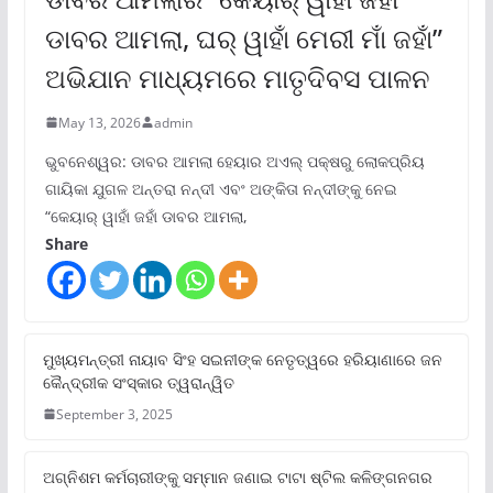
ଡାବର ଆମଲା, ଘର୍ ୱାହାଁ ମେରୀ ମାଁ ଜହାଁ”
ଅଭିଯାନ ମାଧ୍ୟମରେ ମାତୃଦିବସ ପାଳନ
May 13, 2026
admin
ଭୁବନେଶ୍ୱର: ଡାବର ଆମଲା ହେୟାର ଅଏଲ୍ ପକ୍ଷରୁ ଲୋକପ୍ରିୟ
ଗାୟିକା ଯୁଗଳ ଅନ୍ତରା ନନ୍ଦୀ ଏବଂ ଅଙ୍କିତା ନନ୍ଦୀଙ୍କୁ ନେଇ
“କେୟାର୍ ୱାହାଁ ଜହାଁ ଡାବର ଆମଲା,
Share
ମୁଖ୍ୟମନ୍ତ୍ରୀ ନାୟାବ ସିଂହ ସଇନୀଙ୍କ ନେତୃତ୍ୱରେ ହରିୟାଣାରେ ଜନ
କୈନ୍ଦ୍ରୀକ ସଂସ୍କାର ତ୍ୱରାନ୍ୱିତ
September 3, 2025
ଅଗ୍ନିଶମ କର୍ମଚାରୀଙ୍କୁ ସମ୍ମାନ ଜଣାଇ ଟାଟା ଷ୍ଟିଲ କଳିଙ୍ଗନଗର