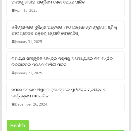
ପକ୍ଷରୁ ଜାତୀୟ ଅଗ୍ନିଶମ ସେବା ସପ୍ତାହ ପାଳିତ
April 15, 2025
କଳିଙ୍ଗନଗର ସୁକିନ୍ଦା ଅଞ୍ଚଳର ୧୫୦ ଛାତ୍ରଛାତ୍ରୀଙ୍କୁଟାଟା ଷ୍ଟିଲ୍
ଫାଉଣ୍ଡେସନ ପକ୍ଷରୁ ଜ୍ୟୋତି ଫେଲୋସିପ୍‌
January 31, 2025
ରାମାୟଣ ସାଂସ୍କୃତିକ କେନ୍ଦ୍ର ପକ୍ଷରୁ ଅଯୋଧ୍ୟାରେ ରାମ ମନ୍ଦିର
ଉଦଘାଟନର ପ୍ରଥମ ବାର୍ଷିକୀ ପାଳନ
January 21, 2025
ସମ୍‌ରେ ନବଜାତ ଶିଶୁଙ୍କ କ୍ଷେତ୍ରରେ ପୁର୍ନଜୀବନ ପ୍ରଶିକ୍ଷଣ
କାର୍ଯ୍ୟକ୍ରମ ଆୟୋଜିତ
December 26, 2024
Health