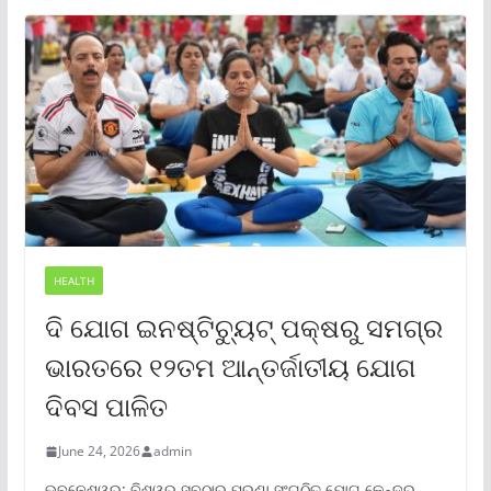
HEALTH
ଦି ଯୋଗ ଇନଷ୍ଟିଚ୍ୟୁଟ୍ ପକ୍ଷରୁ ସମଗ୍ର
ଭାରତରେ ୧୨ତମ ଆନ୍ତର୍ଜାତୀୟ ଯୋଗ
ଦିବସ ପାଳିତ
June 24, 2026
admin
ଭୁବନେଶ୍ୱର: ବିଶ୍ୱର ସବୁଠାରୁ ପୁରୁଣା ସଂଗଠିତ ଯୋଗ କେନ୍ଦ୍ର,