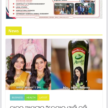
News
BUSINESS
HEALTH
LATEST
ଡାବର ଆମଲାର “କେୟାର୍ ୱାହାଁ ଜହାଁ