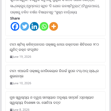
ସାନ୍ତାକ୍ରୁଜ୍ (ମୁମ୍ବାଇ) ସ୍ଥିତ ‘ଦି ଯୋଗ ଇନଷ୍ଟିଚ୍ୟୁଟ୍‌’ (ଟିୱାଇଆଇ),
ପକ୍ଷରୁ ଚଳିତ ବର୍ଷର ବିଷୟବସ୍ତୁ “ସୁସ୍ଥ ବାର୍ଦ୍ଧକ୍ୟ
Share
ଟାଟା ଷ୍ଟିଲ୍‌ କଳିଙ୍ଗନଗର ପକ୍ଷରୁ ମେଗା ରକ୍ତଦାନ ଶିବିରରେ ୨୮୦
ୟୁନିଟ୍‌ ରକ୍ତ ସଂଗୃହୀତ
June 19, 2026
ଟାଟା ଏଆଇଜି ପକ୍ଷରୁ ମେଡିକେୟାର ରିଜର୍ଭ ସୁପର ଟପ୍‌-ଅପ୍ ପ୍ଲାନ୍‌ର
ଶୁଭାରମ୍ଭ
June 10, 2026
ମୁଖ ସ୍ୱାସ୍ଥ୍ୟ ଓ ତ୍ୱଚା ସମସ୍ୟାର ଅଦୃଶ୍ୟ ସମ୍ପର୍କ :ପ୍ରଖ୍ୟାତ
ସ୍ୱାସ୍ଥ୍ୟ ବିଶେଷଜ୍ଞ ଡା. ସୋନିଆ ଦତ୍ତ
June 8, 2026