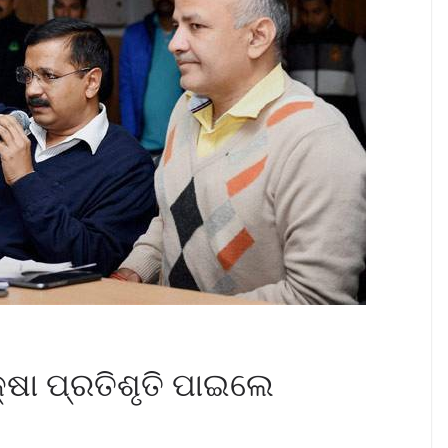
୍ଷା ପ୍ରତିଶୃତି ପାଇଲେ