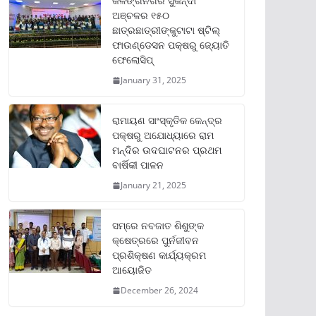
କଳିଙ୍ଗନଗର ସୁକିନ୍ଦା
ଅଞ୍ଚଳର ୧୫୦
ଛାତ୍ରଛାତ୍ରୀଙ୍କୁଟାଟା ଷ୍ଟିଲ୍
ଫାଉଣ୍ଡେସନ ପକ୍ଷରୁ ଜ୍ୟୋତି
ଫେଲୋସିପ୍‌
January 31, 2025
ରାମାୟଣ ସାଂସ୍କୃତିକ କେନ୍ଦ୍ର
ପକ୍ଷରୁ ଅଯୋଧ୍ୟାରେ ରାମ
ମନ୍ଦିର ଉଦଘାଟନର ପ୍ରଥମ
ବାର୍ଷିକୀ ପାଳନ
January 21, 2025
ସମ୍‌ରେ ନବଜାତ ଶିଶୁଙ୍କ
କ୍ଷେତ୍ରରେ ପୁର୍ନଜୀବନ
ପ୍ରଶିକ୍ଷଣ କାର୍ଯ୍ୟକ୍ରମ
ଆୟୋଜିତ
December 26, 2024