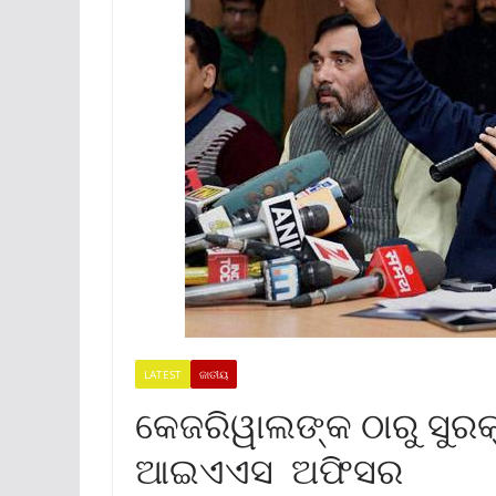
LATEST
ଜାତୀୟ
କେଜରିୱାଲଙ୍କ ଠାରୁ ସୁରକ
ଆଇଏଏସ ଅଫିସର