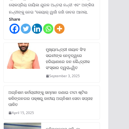
ଲୋକପ୍ରିୟ ଗାୟିକା ଯୁଗଳ ଅନ୍ତରା ନନ୍ଦୀ ଏବଂ ଅଙ୍କିତା
ନନ୍ଦୀଙ୍କୁ ନେଇ “କେୟାର୍ ୱାହାଁ ଜହାଁ ଡାବର ଆମଲା,
Share
ମୁଖ୍ୟମନ୍ତ୍ରୀ ନାୟାବ ସିଂହ
ସଇନୀଙ୍କ ନେତୃତ୍ୱରେ
ହରିୟାଣାରେ ଜନ କୈନ୍ଦ୍ରୀକ
ସଂସ୍କାର ତ୍ୱରାନ୍ୱିତ
September 3, 2025
ଅଗ୍ନିଶମ କର୍ମଚାରୀଙ୍କୁ ସମ୍ମାନ ଜଣାଇ ଟାଟା ଷ୍ଟିଲ
କଳିଙ୍ଗନଗର ପକ୍ଷରୁ ଜାତୀୟ ଅଗ୍ନିଶମ ସେବା ସପ୍ତାହ
ପାଳିତ
April 15, 2025