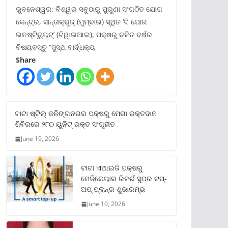
ଭୁବନେଶ୍ୱର: ବିଶ୍ୱର ସବୁଠାରୁ ପୁରୁଣା ସଂଗଠିତ ଯୋଗ
କେନ୍ଦ୍ର, ସାନ୍ତାକ୍ରୁଜ୍ (ମୁମ୍ବାଇ) ସ୍ଥିତ ‘ଦି ଯୋଗ
ଇନଷ୍ଟିଚ୍ୟୁଟ୍‌’ (ଟିୱାଇଆଇ), ପକ୍ଷରୁ ଚଳିତ ବର୍ଷର
ବିଷୟବସ୍ତୁ “ସୁସ୍ଥ ବାର୍ଦ୍ଧକ୍ୟ
Share
ଟାଟା ଷ୍ଟିଲ୍‌ କଳିଙ୍ଗନଗର ପକ୍ଷରୁ ମେଗା ରକ୍ତଦାନ
ଶିବିରରେ ୨୮୦ ୟୁନିଟ୍‌ ରକ୍ତ ସଂଗୃହୀତ
June 19, 2026
ଟାଟା ଏଆଇଜି ପକ୍ଷରୁ
ମେଡିକେୟାର ରିଜର୍ଭ ସୁପର ଟପ୍‌-
ଅପ୍ ପ୍ଲାନ୍‌ର ଶୁଭାରମ୍ଭ
June 10, 2026