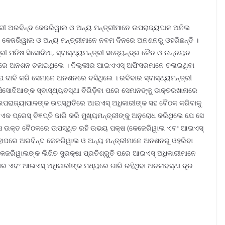
୍ରୀ ଅରବିନ୍ଦ କେଜରିୱାଲ ଓ ଅନ୍ୟ ମନ୍ତ୍ରୀମାନେ ଉପରାଜ୍ୟପାଳ ଅନିଲ
କେଜରିୱାଲ ଓ ଅନ୍ୟ ମନ୍ତ୍ରୀମାନେ ନବମ ଦିନରେ ଅନଶନରୁ ଓହରିଛନ୍ତି ।
 ମନିଷ ସିସୋଦିଆ, ସ୍ବାସ୍ଥ୍ୟମନ୍ତ୍ରୀ ସତ୍ୟେନ୍ଦ୍ର ଜୈନ ଓ ଉନ୍ନୟନ
କ ଘରେ ଅନଶନ ଚଳାଇଥିଲେ । ଦିଲ୍ଲୀର ଆଇଏଏସ୍ ଅଫିସରମାନେ ଚଳାଇଥିବା
ଦାବି କରି ସେମାନେ ଅନଶନରେ ବସିଥିଲେ । ରବିବାର ସ୍ବାସ୍ଥ୍ୟମନ୍ତ୍ରୀ
ସୋଦିଆଙ୍କ ସ୍ବାସ୍ଥ୍ୟବସ୍ଥା ବିଗିଡ଼ିବା ପରେ ସେମାନଙ୍କୁ ଡାକ୍ତରଖାନାରେ
େଖି ଉପରାଜ୍ୟାପାଳଙ୍କ ଉପସ୍ଥିତିରେ ଆଇଏସ୍ ଅଧିକାରୀଙ୍କ ସହ ବୈଠକ କରିବାକୁ
ପ୍ରେସ୍ ବିଜ୍ଞପ୍ତି ଜାରି କରି ମୁଖ୍ୟମନ୍ତ୍ରୀଙ୍କୁ ଅନୁରୋଧ କରିଥିଲେ ଯେ ସେ
ସେ ଉକ୍ତ ବୈଠକରେ ଉପସ୍ଥିତ ରହି ଉଭୟ ପକ୍ଷ (କେଜେରିୱାଲ ଏବଂ ଆଇଏସ୍
ହାପରେ ଅରବିନ୍ଦ କେଜରିୱାଲ ଓ ଅନ୍ୟ ମନ୍ତ୍ରୀମାନେ ଅନଶନରୁ ଓହରିବା
େଜରିୱାଲଙ୍କ ଲିଖିତ ସୁରକ୍ଷା ପ୍ରତିଶ୍ରୁତି ପରେ ଆଇଏସ୍ ଅଧିକାରୀମାନେ
ାର ଏବଂ ଆଇଏସ୍ ଅଧିକାରୀଙ୍କ ମଧ୍ୟରେ ଜାରି ରହିଥିବା ଅଚଳାବସ୍ଥା ଦୂର