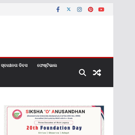
ସ୍ବାଧୀନତା ଦିବସ
ଫେଷ୍ଟିଭାଲ