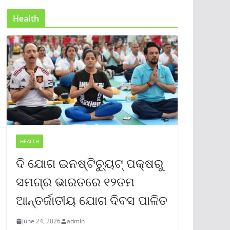
Health
HEALTH
ଦି ଯୋଗ ଇନଷ୍ଟିଚ୍ୟୁଟ୍ ପକ୍ଷରୁ
ସମଗ୍ର ଭାରତରେ ୧୨ତମ
ଆନ୍ତର୍ଜାତୀୟ ଯୋଗ ଦିବସ ପାଳିତ
June 24, 2026
admin