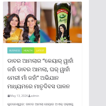
BUSINESS
HEALTH
LATEST
ଡାବର ଆମଲାର “କେୟାର୍ ୱାହାଁ
ଜହାଁ ଡାବର ଆମଲା, ଘର୍ ୱାହାଁ
ମେରୀ ମାଁ ଜହାଁ” ଅଭିଯାନ
ମାଧ୍ୟମରେ ମାତୃଦିବସ ପାଳନ
May 13, 2026
admin
ଭୁବନେଶ୍ୱର: ଡାବର ଆମଲା ହେୟାର ଅଏଲ୍ ପକ୍ଷରୁ