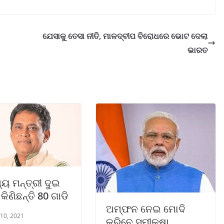
ଯେସାକୁ ତେସା ନୀତି, ମାଳଦ୍ବୀପ ବିରୋଧରେ ଭୋଟ ଦେଲା
ଭାରତ
ଥ୍ୟ ମନ୍ତ୍ରୀ ଦୁଇ
କିଣିଛନ୍ତି 80 ଗାଡି
ଅମ୍ଫନ ନେଇ ମୋଦି
 10, 2021
କରିବେ ସମୀକ୍ଷା