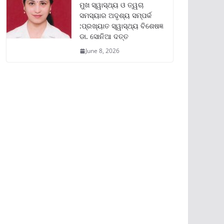
ମୁଖ ସ୍ୱାସ୍ଥ୍ୟ ଓ ତ୍ୱଚା
ସମସ୍ୟାର ଅଦୃଶ୍ୟ ସମ୍ପର୍କ
:ପ୍ରଖ୍ୟାତ ସ୍ୱାସ୍ଥ୍ୟ ବିଶେଷଜ୍ଞ
ଡା. ସୋନିଆ ଦତ୍ତ
June 8, 2026