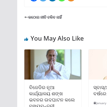
କଠୋର ନୀତି ଚଳିବ ନାହିଁ
You May Also Like
ବିଜେଡିର ନୂଆ
ସ୍ବାସ୍
କାର୍ଯ୍ୟାଳୟ ଶଙ୍ଖ
ବର୍ଷରେ 
ଭବନର ଉଦଘାଟନ କଲେ
January
ମୁଖ୍ୟମନ୍ତ୍ରୀ