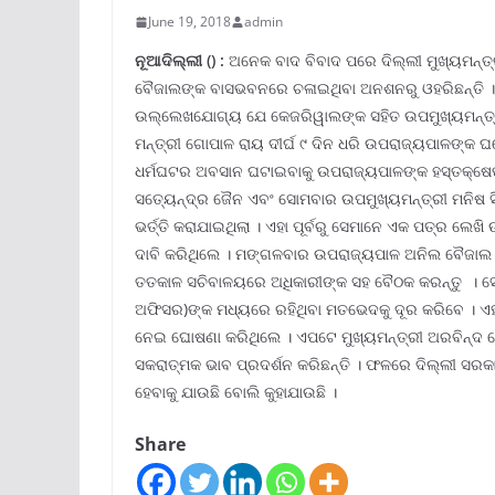
June 19, 2018
admin
ନୂଆଦିଲ୍ଲୀ
() :
ଅନେକ ବାଦ ବିବାଦ ପରେ ଦିଲ୍ଲୀ ମୁଖ୍ୟମନ୍ତ
ବୈଜାଲଙ୍କ ବାସଭବନରେ ଚଳାଇଥିବା ଅନଶନରୁ ଓହରିଛନ୍ତି । 
ଉଲ୍ଲେଖଯୋଗ୍ୟ ଯେ କେଜରିୱାଲଙ୍କ ସହିତ ଉପମୁଖ୍ୟମନ୍ତ୍ରୀ
ମନ୍ତ୍ରୀ ଗୋପାଳ ରାୟ ଦୀର୍ଘ ୯ ଦିନ ଧରି ଉପରାଜ୍ୟପାଳଙ୍
ଧର୍ମଘଟର ଅବସାନ ଘଟାଇବାକୁ ଉପରାଜ୍ୟପାଳଙ୍କ ହସ୍ତକ୍ଷେପ 
ସତ୍ୟେନ୍ଦ୍ର ଜୈନ ଏବଂ ସୋମବାର ଉପମୁଖ୍ୟମନ୍ତ୍ରୀ ମନିଷ ସି
ଭର୍ତ୍ତି କରାଯାଇଥିଲା । ଏହା ପୂର୍ବରୁ ସେମାନେ ଏକ ପତ୍ର ଲ
ଦାବି କରିଥିଲେ । ମଙ୍ଗଳବାର ଉପରାଜ୍ୟପାଳ ଅନିଲ ବୈଜାଲ ଏକ 
ତତକାଳ ସଚିବାଳୟରେ ଅଧିକାରୀଙ୍କ ସହ ବୈଠକ କରନ୍ତୁ । 
ଅଫିସର)ଙ୍କ ମଧ୍ୟରେ ରହିଥିବା ମତଭେଦକୁ ଦୂର କରିବେ । ଏ
ନେଇ ଘୋଷଣା କରିଥିଲେ । ଏପଟେ ମୁଖ୍ୟମନ୍ତ୍ରୀ ଅରବିନ୍ଦ କ
ସକରାତ୍ମକ ଭାବ ପ୍ରଦର୍ଶନ କରିଛନ୍ତି । ଫଳରେ ଦିଲ୍ଲୀ ସରକ
ହେବାକୁ ଯାଉଛି ବୋଲି କୁହାଯାଉଛି ।
Share